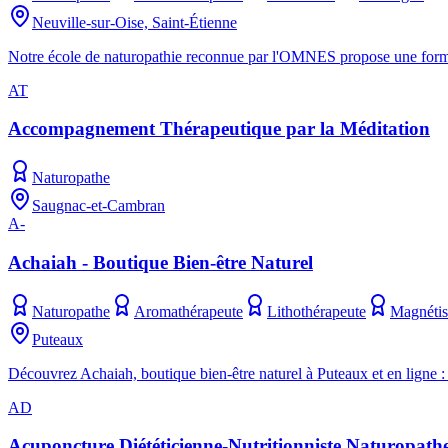
Neuville-sur-Oise, Saint-Étienne
Notre école de naturopathie reconnue par l'OMNES propose une format
AT
Accompagnement Thérapeutique par la Méditation
Naturopathe
Saugnac-et-Cambran
A-
Achaiah - Boutique Bien-être Naturel
Naturopathe
Aromathérapeute
Lithothérapeute
Magnétis
Puteaux
Découvrez Achaiah, boutique bien-être naturel à Puteaux et en ligne : l
AD
Acuponcture Diététicienne-Nutritionniste Naturopathe