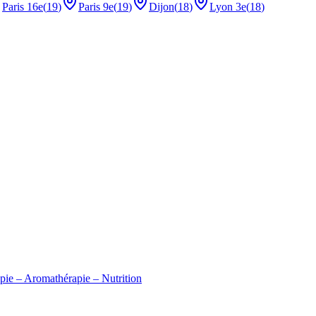
Paris 16e
(
19
)
Paris 9e
(
19
)
Dijon
(
18
)
Lyon 3e
(
18
)
apie – Aromathérapie – Nutrition