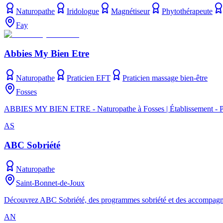
Naturopathe
Iridologue
Magnétiseur
Phytothérapeute
Fay
Abbies My Bien Etre
Naturopathe
Praticien EFT
Praticien massage bien-être
Fosses
ABBIES MY BIEN ETRE - Naturopathe à Fosses | Établissement - Pre
AS
ABC Sobriété
Naturopathe
Saint-Bonnet-de-Joux
Découvrez ABC Sobriété, des programmes sobriété et des accompagneme
AN