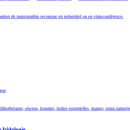
ion de naturopathie reconnue en présentiel ou en visioconférence.
eur
ithothérapie, encens, bougies, huiles essentielles, tisanes, soins nature
 Iridologie