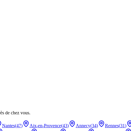
rès de chez vous.
Nantes
(
47
)
Aix-en-Provence
(
43
)
Annecy
(
34
)
Rennes
(
31
)