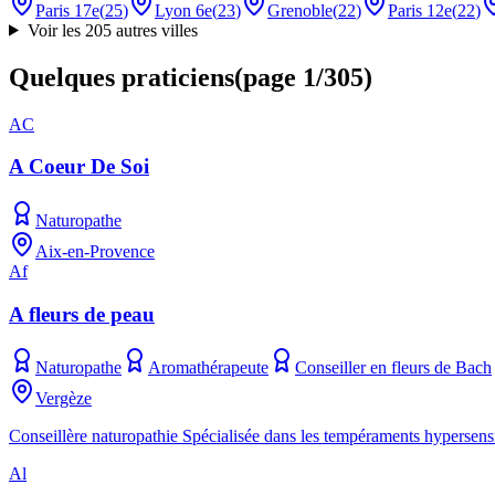
Paris 17e
(
25
)
Lyon 6e
(
23
)
Grenoble
(
22
)
Paris 12e
(
22
)
Voir les 205 autres villes
Quelques praticiens
(
page
1
/
305
)
AC
A Coeur De Soi
Naturopathe
Aix-en-Provence
Af
A fleurs de peau
Naturopathe
Aromathérapeute
Conseiller en fleurs de Bach
Vergèze
Conseillère naturopathie Spécialisée dans les tempéraments hypersensi
Al