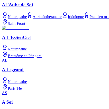
A l'Aube de Soi
Naturopathe
Auriculothérapeute
Iridologue
Praticien ma
Saint-Front
A L'EsSenCiel
Naturopathe
Brantôme en Périgord
AL
A Legrand
Naturopathe
Paris 14e
AS
A Soi