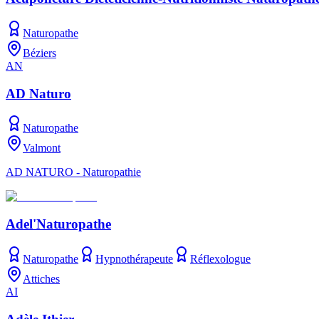
Naturopathe
Béziers
AN
AD Naturo
Naturopathe
Valmont
AD NATURO - Naturopathie
Adel'Naturopathe
Naturopathe
Hypnothérapeute
Réflexologue
Attiches
AI