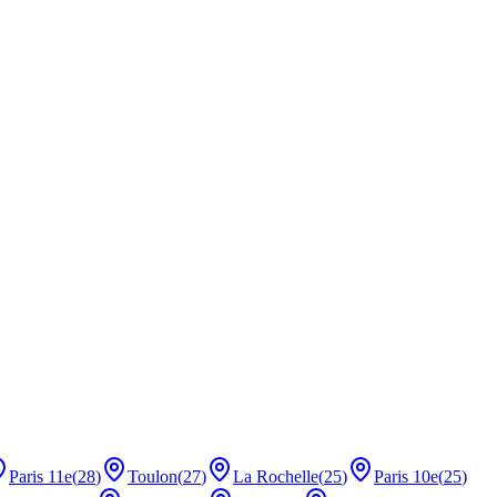
Paris 11e
(
28
)
Toulon
(
27
)
La Rochelle
(
25
)
Paris 10e
(
25
)