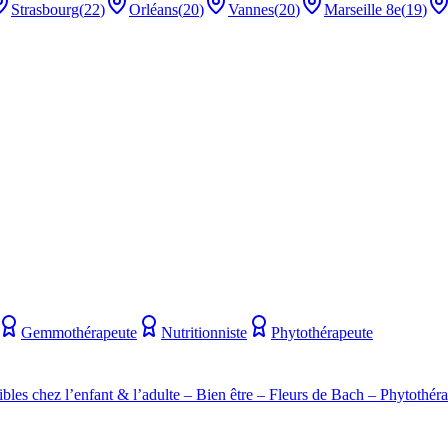
Strasbourg
(
22
)
Orléans
(
20
)
Vannes
(
20
)
Marseille 8e
(
19
)
Gemmothérapeute
Nutritionniste
Phytothérapeute
bles chez l’enfant & l’adulte – Bien être – Fleurs de Bach – Phytothér