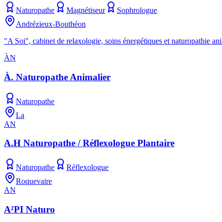
Naturopathe
Magnétiseur
Sophrologue
Andrézieux-Bouthéon
"A Soi", cabinet de relaxologie, soins énergétiques et naturopathie
ÀN
À. Naturopathe Animalier
Naturopathe
La
AN
A.H Naturopathe / Réflexologue Plantaire
Naturopathe
Réflexologue
Roquevaire
AN
A²PI Naturo