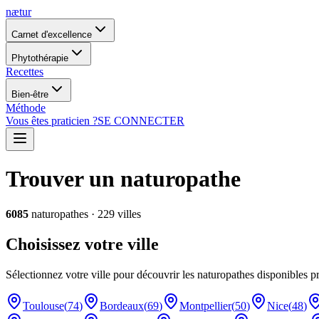
nætur
Carnet d'excellence
Phytothérapie
Recettes
Bien-être
Méthode
Vous êtes praticien ?
SE CONNECTER
Trouver un naturopathe
6085
naturopathes
·
229
ville
s
Choisissez votre ville
Sélectionnez votre ville pour découvrir les naturopathes disponibles p
Toulouse
(
74
)
Bordeaux
(
69
)
Montpellier
(
50
)
Nice
(
48
)