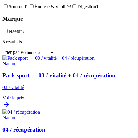
Sommeil
1
Énergie & vitalité
3
Digestion
1
Marque
Naetur
5
5
résultats
Trier par
Naetur
Pack sport — 03 / vitalité + 04 / récupération
03 / vitalité
Voir le prix
Naetur
04 / récupération