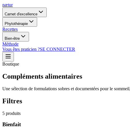
nætur
Carnet d'excellence
Phytothérapie
Recettes
Bien-être
Méthode
Vous êtes praticien ?
SE CONNECTER
Boutique
Compléments alimentaires
Une sélection de formulations sobres et documentées pour le sommeil, la 
Filtres
5
produits
Bienfait