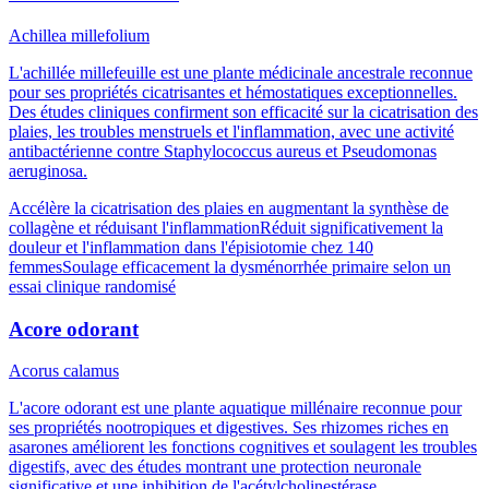
Achillea millefolium
L'achillée millefeuille est une plante médicinale ancestrale reconnue
pour ses propriétés cicatrisantes et hémostatiques exceptionnelles.
Des études cliniques confirment son efficacité sur la cicatrisation des
plaies, les troubles menstruels et l'inflammation, avec une activité
antibactérienne contre Staphylococcus aureus et Pseudomonas
aeruginosa.
Accélère la cicatrisation des plaies en augmentant la synthèse de
collagène et réduisant l'inflammation
Réduit significativement la
douleur et l'inflammation dans l'épisiotomie chez 140
femmes
Soulage efficacement la dysménorrhée primaire selon un
essai clinique randomisé
Acore odorant
Acorus calamus
L'acore odorant est une plante aquatique millénaire reconnue pour
ses propriétés nootropiques et digestives. Ses rhizomes riches en
asarones améliorent les fonctions cognitives et soulagent les troubles
digestifs, avec des études montrant une protection neuronale
significative et une inhibition de l'acétylcholinestérase.