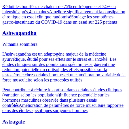
Réduit les bouffées de chaleur de 75% en fréquence et 74% en
intensité après 4 semaines
Améliore significativement la constipation
chronique en essai clinique randomisé
Soulage les symptômes
gastro-intestinaux du COVID-19 dans un essai sur 225 patients
Ashwagandha
Withania somnifera
L'ashwagandha est un adaptogène majeur de la médecine
ayurvédique, étudié pour ses effets sur le stress et l'anxiété. Les
études cliniques sur des populations spécifiques suggèrent une
réduction potentielle du cortisol, des effets possibles sur la
testostérone chez certains hommes et une amélioration variable de la
force musculaire selon les protocoles utilisés.
Peut contribuer à réduire le cortisol dans certaines études cliniques
(variation selon les populations)
Influence potentielle sur les
hormones masculines observée dans plusieurs essais
contrôlés
Amélioration de paramètres de force musculaire rapportée
dans des études spécifiques sur jeunes hommes
Astragale