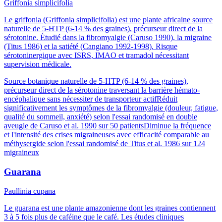
Griffonia simplicifolia
Le griffonia (Griffonia simplicifolia) est une plante africaine source
naturelle de 5-HTP (6-14 % des graines), précurseur direct de la
sérotonine. Étudié dans la fibromyalgie (Caruso 1990), la migraine
(Titus 1986) et la satiété (Cangiano 1992-1998). Risque
sérotoninergique avec ISRS, IMAO et tramadol nécessitant
supervision médicale.
Source botanique naturelle de 5-HTP (6-14 % des graines),
précurseur direct de la sérotonine traversant la barrière hémato-
encéphalique sans nécessiter de transporteur actif
Réduit
significativement les symptômes de la fibromyalgie (douleur, fatigue,
qualité du sommeil, anxiété) selon l'essai randomisé en double
aveugle de Caruso et al. 1990 sur 50 patients
Diminue la fréquence
et l'intensité des crises migraineuses avec efficacité comparable au
méthysergide selon l'essai randomisé de Titus et al. 1986 sur 124
migraineux
Guarana
Paullinia cupana
Le guarana est une plante amazonienne dont les graines contiennent
3 à 5 fois plus de caféine que le café. Les études cliniques