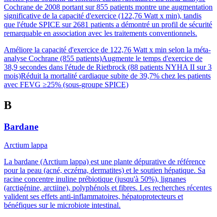
Cochrane de 2008 portant sur 855 patients montre une augmentation
significative de la capacité d'exercice (122,76 Watt x min), tandis
que l'étude SPICE sur 2681 patients a démontré un profil de sécurité
remarquable en association avec les traitements conventionnels.
Améliore la capacité d'exercice de 122,76 Watt x min selon la méta-
analyse Cochrane (855 patients)
Augmente le temps d'exercice de
38,9 secondes dans l'étude de Rietbrock (88 patients NYHA II sur 3
mois)
Réduit la mortalité cardiaque subite de 39,7% chez les patients
avec FEVG ≥25% (sous-groupe SPICE)
B
Bardane
Arctium lappa
La bardane (Arctium lappa) est une plante dépurative de référence
pour la peau (acné, eczéma, dermatites) et le soutien hépatique. Sa
racine concentre inuline prébiotique (jusqu'à 50%), lignanes
(arctigénine, arctiine), polyphénols et fibres. Les recherches récentes
valident ses effets anti-inflammatoires, hépatoprotecteurs et
bénéfiques sur le microbiote intestinal.