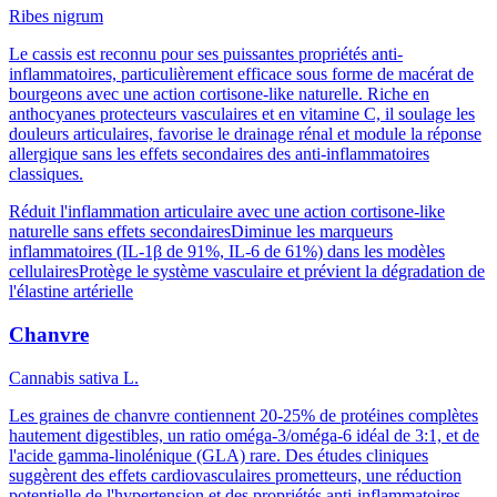
Ribes nigrum
Le cassis est reconnu pour ses puissantes propriétés anti-
inflammatoires, particulièrement efficace sous forme de macérat de
bourgeons avec une action cortisone-like naturelle. Riche en
anthocyanes protecteurs vasculaires et en vitamine C, il soulage les
douleurs articulaires, favorise le drainage rénal et module la réponse
allergique sans les effets secondaires des anti-inflammatoires
classiques.
Réduit l'inflammation articulaire avec une action cortisone-like
naturelle sans effets secondaires
Diminue les marqueurs
inflammatoires (IL-1β de 91%, IL-6 de 61%) dans les modèles
cellulaires
Protège le système vasculaire et prévient la dégradation de
l'élastine artérielle
Chanvre
Cannabis sativa L.
Les graines de chanvre contiennent 20-25% de protéines complètes
hautement digestibles, un ratio oméga-3/oméga-6 idéal de 3:1, et de
l'acide gamma-linolénique (GLA) rare. Des études cliniques
suggèrent des effets cardiovasculaires prometteurs, une réduction
potentielle de l'hypertension et des propriétés anti-inflammatoires,