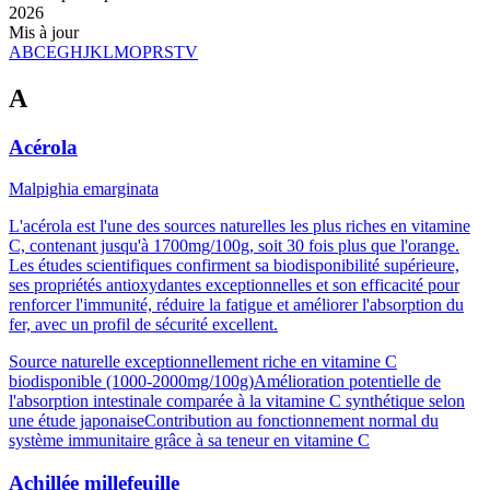
2026
Mis à jour
A
B
C
E
G
H
J
K
L
M
O
P
R
S
T
V
A
Acérola
Malpighia emarginata
L'acérola est l'une des sources naturelles les plus riches en vitamine
C, contenant jusqu'à 1700mg/100g, soit 30 fois plus que l'orange.
Les études scientifiques confirment sa biodisponibilité supérieure,
ses propriétés antioxydantes exceptionnelles et son efficacité pour
renforcer l'immunité, réduire la fatigue et améliorer l'absorption du
fer, avec un profil de sécurité excellent.
Source naturelle exceptionnellement riche en vitamine C
biodisponible (1000-2000mg/100g)
Amélioration potentielle de
l'absorption intestinale comparée à la vitamine C synthétique selon
une étude japonaise
Contribution au fonctionnement normal du
système immunitaire grâce à sa teneur en vitamine C
Achillée millefeuille