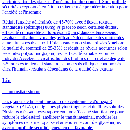
la cicatrisation des plaies et l'amélioration du sommeil. Son profil de
sécurité exceptionnel en fait un traitement de première intention pour
l'anxiété et l'insomnie.
Réduit l'anxiété généralisée de 45-70% avec Silexan (extrait
standardisé spécifique) 80mg vs placebo selon certaines études,
efficacité comparable au lorazépam 0,5mg dans certains essais -
résultats individuels variables, efficacité dépendante des protocoles
et non transposable aux HE de lavande non standardisées
Améliore
la qualité du sommeil de 25-35% et réduit les réveils nocturnes selon
les études polysomnographiques - efficacité variable selon les
individus
Accélère la cicatrisation des brûlures du 1er et 2e degré de
3-5 jours vs traitement standard selon essais cliniques randomisés
chez l'humain - résultats dépendants de la qualité des extraits
Lin
Linum usitatissimum
Les graines de lin sont une source exceptionnelle d'omega-3
végétaux (ALA), de lignanes phytoestrogènes et de fibres solubles.
Plusieurs méta-analyses rapportent une efficacité significative pour
réduire le cholestérol, améliorer le transit intestinal, moduler les
symptômes de la ménopause et améliorer le contrôle glycémique,
avec un profil de sécurité généralement favorable.