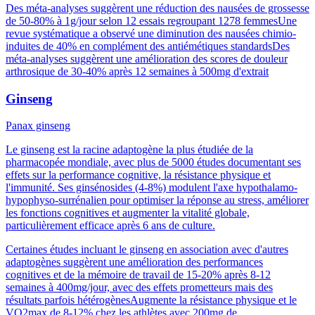
Des méta-analyses suggèrent une réduction des nausées de grossesse
de 50-80% à 1g/jour selon 12 essais regroupant 1278 femmes
Une
revue systématique a observé une diminution des nausées chimio-
induites de 40% en complément des antiémétiques standards
Des
méta-analyses suggèrent une amélioration des scores de douleur
arthrosique de 30-40% après 12 semaines à 500mg d'extrait
Ginseng
Panax ginseng
Le ginseng est la racine adaptogène la plus étudiée de la
pharmacopée mondiale, avec plus de 5000 études documentant ses
effets sur la performance cognitive, la résistance physique et
l'immunité. Ses ginsénosides (4-8%) modulent l'axe hypothalamo-
hypophyso-surrénalien pour optimiser la réponse au stress, améliorer
les fonctions cognitives et augmenter la vitalité globale,
particulièrement efficace après 6 ans de culture.
Certaines études incluant le ginseng en association avec d'autres
adaptogènes suggèrent une amélioration des performances
cognitives et de la mémoire de travail de 15-20% après 8-12
semaines à 400mg/jour, avec des effets prometteurs mais des
résultats parfois hétérogènes
Augmente la résistance physique et le
VO2max de 8-12% chez les athlètes avec 200mg de