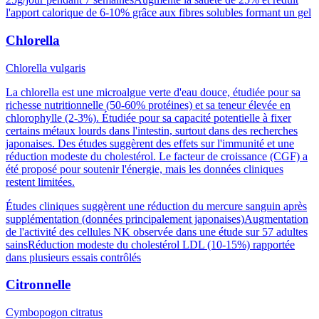
l'apport calorique de 6-10% grâce aux fibres solubles formant un gel
Chlorella
Chlorella vulgaris
La chlorella est une microalgue verte d'eau douce, étudiée pour sa
richesse nutritionnelle (50-60% protéines) et sa teneur élevée en
chlorophylle (2-3%). Étudiée pour sa capacité potentielle à fixer
certains métaux lourds dans l'intestin, surtout dans des recherches
japonaises. Des études suggèrent des effets sur l'immunité et une
réduction modeste du cholestérol. Le facteur de croissance (CGF) a
été proposé pour soutenir l'énergie, mais les données cliniques
restent limitées.
Études cliniques suggèrent une réduction du mercure sanguin après
supplémentation (données principalement japonaises)
Augmentation
de l'activité des cellules NK observée dans une étude sur 57 adultes
sains
Réduction modeste du cholestérol LDL (10-15%) rapportée
dans plusieurs essais contrôlés
Citronnelle
Cymbopogon citratus