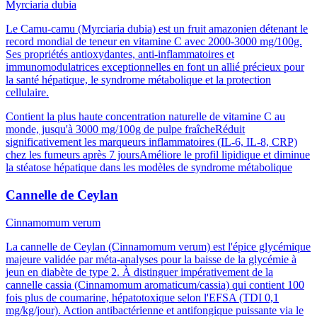
Myrciaria dubia
Le Camu-camu (Myrciaria dubia) est un fruit amazonien détenant le
record mondial de teneur en vitamine C avec 2000-3000 mg/100g.
Ses propriétés antioxydantes, anti-inflammatoires et
immunomodulatrices exceptionnelles en font un allié précieux pour
la santé hépatique, le syndrome métabolique et la protection
cellulaire.
Contient la plus haute concentration naturelle de vitamine C au
monde, jusqu'à 3000 mg/100g de pulpe fraîche
Réduit
significativement les marqueurs inflammatoires (IL-6, IL-8, CRP)
chez les fumeurs après 7 jours
Améliore le profil lipidique et diminue
la stéatose hépatique dans les modèles de syndrome métabolique
Cannelle de Ceylan
Cinnamomum verum
La cannelle de Ceylan (Cinnamomum verum) est l'épice glycémique
majeure validée par méta-analyses pour la baisse de la glycémie à
jeun en diabète de type 2. À distinguer impérativement de la
cannelle cassia (Cinnamomum aromaticum/cassia) qui contient 100
fois plus de coumarine, hépatotoxique selon l'EFSA (TDI 0,1
mg/kg/jour). Action antibactérienne et antifongique puissante via le