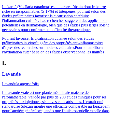
Le karité (Vitellaria paradoxa) est un arbre africain dont le beurre,
riche en insaponifiables (5-17%) et triterpènes, pourrait selon des
études préliminaires favoriser la cicatrisation et réduire
l'inflammation cutanée. Les recherches suggèrent des applications
potentielles en dermatologie, bien que des études plus larges soient
nécessaires pour confirmer son efficacité thérapeutique.
Pourrait favoriser la cicatrisation cutanée selon des études
préliminaires in vitro
Suggère des propriétés anti-inflammatoires
d'après des recherches sur modèles cellulaires
Pourrait améliorer
l'hydratation cutanée selon des études observationnelles limitées
L
Lavande
Lavandula angustifolia
La lavande vraie est une plante médicinale majeure de
l'aromathérapie, validée par plus de 200 études cliniques pour ses
propriétés anxiolytiques, sédatives et cicatrisantes. L'extrait oral
standardisé Silexan montre une efficacité comparable au lorazépam
pour l'anxiété généralisée, tandis que l'huile essentielle excelle dans