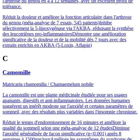
l'arthrose du genou en 4 à 12 semaines, avec un excellent profil de
tolérance.
Réduit la douleur et améliore la fonction articulaire dans l'arthrose
du genou (méta-analyse de 7 essais, 545 patients)
Inhibe
sélectivement la 5-lipoxygénase via l'AKBA, réduisant la synthèse
des leucotriènes pro-inflammatoires
Démontre une amélioration
significative de la douleur et de la mobilité dès 7 jours avec des
extraits enrichis en AKBA (5-Loxin, Aflapin)
C
Camomille
Matricaria chamomilla / Chamaemelum nobile
La camomille est une plante médicinale étudiée pour ses usages
apaisants, digestifs et anti-inflammatoires. Les données humaines
suggèrent un intérêt modeste sur l'anxiété et certains paramètres de
sommeil, avec des résultats plus variables dans l'insomnie chronique.
Réduit le temps d'endormissement de 16 minutes et améliore la
qualité du sommeil selon une méta-analyse de 12 études
Diminue
l'anxiété généralisée de façon significative (p<0.001) après 8
semaines à 1500mg/jour
Améliore les symptômes du syndrome de