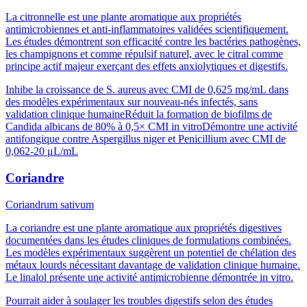
La citronnelle est une plante aromatique aux propriétés
antimicrobiennes et anti-inflammatoires validées scientifiquement.
Les études démontrent son efficacité contre les bactéries pathogènes,
les champignons et comme répulsif naturel, avec le citral comme
principe actif majeur exerçant des effets anxiolytiques et digestifs.
Inhibe la croissance de S. aureus avec CMI de 0,625 mg/mL dans
des modèles expérimentaux sur nouveau-nés infectés, sans
validation clinique humaine
Réduit la formation de biofilms de
Candida albicans de 80% à 0,5× CMI in vitro
Démontre une activité
antifongique contre Aspergillus niger et Penicillium avec CMI de
0,062-20 μL/mL
Coriandre
Coriandrum sativum
La coriandre est une plante aromatique aux propriétés digestives
documentées dans les études cliniques de formulations combinées.
Les modèles expérimentaux suggèrent un potentiel de chélation des
métaux lourds nécessitant davantage de validation clinique humaine.
Le linalol présente une activité antimicrobienne démontrée in vitro.
Pourrait aider à soulager les troubles digestifs selon des études