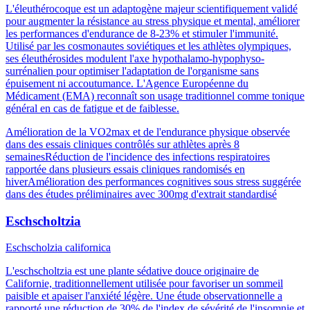
L'éleuthérocoque est un adaptogène majeur scientifiquement validé
pour augmenter la résistance au stress physique et mental, améliorer
les performances d'endurance de 8-23% et stimuler l'immunité.
Utilisé par les cosmonautes soviétiques et les athlètes olympiques,
ses éleuthérosides modulent l'axe hypothalamo-hypophyso-
surrénalien pour optimiser l'adaptation de l'organisme sans
épuisement ni accoutumance. L'Agence Européenne du
Médicament (EMA) reconnaît son usage traditionnel comme tonique
général en cas de fatigue et de faiblesse.
Amélioration de la VO2max et de l'endurance physique observée
dans des essais cliniques contrôlés sur athlètes après 8
semaines
Réduction de l'incidence des infections respiratoires
rapportée dans plusieurs essais cliniques randomisés en
hiver
Amélioration des performances cognitives sous stress suggérée
dans des études préliminaires avec 300mg d'extrait standardisé
Eschscholtzia
Eschscholzia californica
L'eschscholtzia est une plante sédative douce originaire de
Californie, traditionnellement utilisée pour favoriser un sommeil
paisible et apaiser l'anxiété légère. Une étude observationnelle a
rapporté une réduction de 30% de l'index de sévérité de l'insomnie et