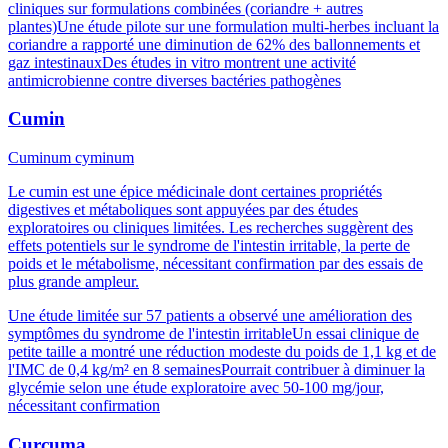
cliniques sur formulations combinées (coriandre + autres
plantes)
Une étude pilote sur une formulation multi-herbes incluant la
coriandre a rapporté une diminution de 62% des ballonnements et
gaz intestinaux
Des études in vitro montrent une activité
antimicrobienne contre diverses bactéries pathogènes
Cumin
Cuminum cyminum
Le cumin est une épice médicinale dont certaines propriétés
digestives et métaboliques sont appuyées par des études
exploratoires ou cliniques limitées. Les recherches suggèrent des
effets potentiels sur le syndrome de l'intestin irritable, la perte de
poids et le métabolisme, nécessitant confirmation par des essais de
plus grande ampleur.
Une étude limitée sur 57 patients a observé une amélioration des
symptômes du syndrome de l'intestin irritable
Un essai clinique de
petite taille a montré une réduction modeste du poids de 1,1 kg et de
l'IMC de 0,4 kg/m² en 8 semaines
Pourrait contribuer à diminuer la
glycémie selon une étude exploratoire avec 50-100 mg/jour,
nécessitant confirmation
Curcuma