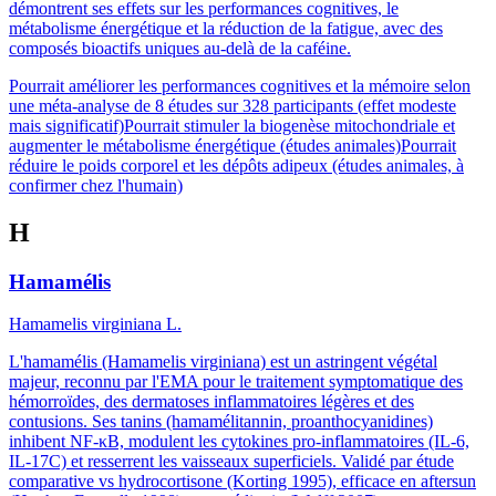
démontrent ses effets sur les performances cognitives, le
métabolisme énergétique et la réduction de la fatigue, avec des
composés bioactifs uniques au-delà de la caféine.
Pourrait améliorer les performances cognitives et la mémoire selon
une méta-analyse de 8 études sur 328 participants (effet modeste
mais significatif)
Pourrait stimuler la biogenèse mitochondriale et
augmenter le métabolisme énergétique (études animales)
Pourrait
réduire le poids corporel et les dépôts adipeux (études animales, à
confirmer chez l'humain)
H
Hamamélis
Hamamelis virginiana L.
L'hamamélis (Hamamelis virginiana) est un astringent végétal
majeur, reconnu par l'EMA pour le traitement symptomatique des
hémorroïdes, des dermatoses inflammatoires légères et des
contusions. Ses tanins (hamamélitannin, proanthocyanidines)
inhibent NF-κB, modulent les cytokines pro-inflammatoires (IL-6,
IL-17C) et resserrent les vaisseaux superficiels. Validé par étude
comparative vs hydrocortisone (Korting 1995), efficace en aftersun