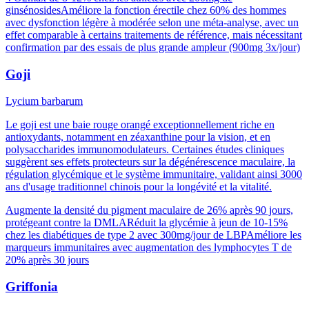
ginsénosides
Améliore la fonction érectile chez 60% des hommes
avec dysfonction légère à modérée selon une méta-analyse, avec un
effet comparable à certains traitements de référence, mais nécessitant
confirmation par des essais de plus grande ampleur (900mg 3x/jour)
Goji
Lycium barbarum
Le goji est une baie rouge orangé exceptionnellement riche en
antioxydants, notamment en zéaxanthine pour la vision, et en
polysaccharides immunomodulateurs. Certaines études cliniques
suggèrent ses effets protecteurs sur la dégénérescence maculaire, la
régulation glycémique et le système immunitaire, validant ainsi 3000
ans d'usage traditionnel chinois pour la longévité et la vitalité.
Augmente la densité du pigment maculaire de 26% après 90 jours,
protégeant contre la DMLA
Réduit la glycémie à jeun de 10-15%
chez les diabétiques de type 2 avec 300mg/jour de LBP
Améliore les
marqueurs immunitaires avec augmentation des lymphocytes T de
20% après 30 jours
Griffonia