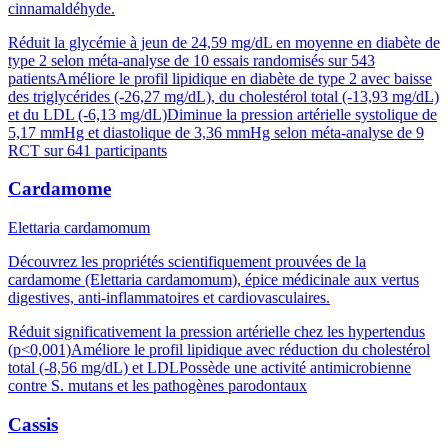
cinnamaldéhyde.
Réduit la glycémie à jeun de 24,59 mg/dL en moyenne en diabète de
type 2 selon méta-analyse de 10 essais randomisés sur 543
patients
Améliore le profil lipidique en diabète de type 2 avec baisse
des triglycérides (-26,27 mg/dL), du cholestérol total (-13,93 mg/dL)
et du LDL (-6,13 mg/dL)
Diminue la pression artérielle systolique de
5,17 mmHg et diastolique de 3,36 mmHg selon méta-analyse de 9
RCT sur 641 participants
Cardamome
Elettaria cardamomum
Découvrez les propriétés scientifiquement prouvées de la
cardamome (Elettaria cardamomum), épice médicinale aux vertus
digestives, anti-inflammatoires et cardiovasculaires.
Réduit significativement la pression artérielle chez les hypertendus
(p<0,001)
Améliore le profil lipidique avec réduction du cholestérol
total (-8,56 mg/dL) et LDL
Possède une activité antimicrobienne
contre S. mutans et les pathogènes parodontaux
Cassis