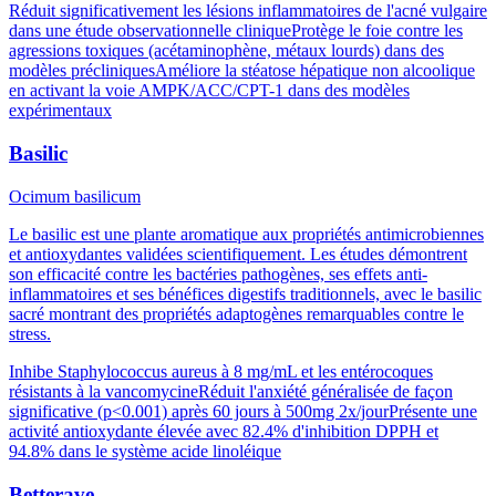
Réduit significativement les lésions inflammatoires de l'acné vulgaire
dans une étude observationnelle clinique
Protège le foie contre les
agressions toxiques (acétaminophène, métaux lourds) dans des
modèles précliniques
Améliore la stéatose hépatique non alcoolique
en activant la voie AMPK/ACC/CPT-1 dans des modèles
expérimentaux
Basilic
Ocimum basilicum
Le basilic est une plante aromatique aux propriétés antimicrobiennes
et antioxydantes validées scientifiquement. Les études démontrent
son efficacité contre les bactéries pathogènes, ses effets anti-
inflammatoires et ses bénéfices digestifs traditionnels, avec le basilic
sacré montrant des propriétés adaptogènes remarquables contre le
stress.
Inhibe Staphylococcus aureus à 8 mg/mL et les entérocoques
résistants à la vancomycine
Réduit l'anxiété généralisée de façon
significative (p<0.001) après 60 jours à 500mg 2x/jour
Présente une
activité antioxydante élevée avec 82.4% d'inhibition DPPH et
94.8% dans le système acide linoléique
Betterave