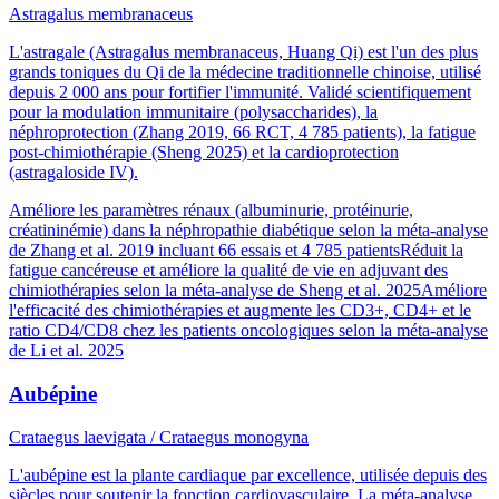
Astragalus membranaceus
L'astragale (Astragalus membranaceus, Huang Qi) est l'un des plus
grands toniques du Qi de la médecine traditionnelle chinoise, utilisé
depuis 2 000 ans pour fortifier l'immunité. Validé scientifiquement
pour la modulation immunitaire (polysaccharides), la
néphroprotection (Zhang 2019, 66 RCT, 4 785 patients), la fatigue
post-chimiothérapie (Sheng 2025) et la cardioprotection
(astragaloside IV).
Améliore les paramètres rénaux (albuminurie, protéinurie,
créatininémie) dans la néphropathie diabétique selon la méta-analyse
de Zhang et al. 2019 incluant 66 essais et 4 785 patients
Réduit la
fatigue cancéreuse et améliore la qualité de vie en adjuvant des
chimiothérapies selon la méta-analyse de Sheng et al. 2025
Améliore
l'efficacité des chimiothérapies et augmente les CD3+, CD4+ et le
ratio CD4/CD8 chez les patients oncologiques selon la méta-analyse
de Li et al. 2025
Aubépine
Crataegus laevigata / Crataegus monogyna
L'aubépine est la plante cardiaque par excellence, utilisée depuis des
siècles pour soutenir la fonction cardiovasculaire. La méta-analyse