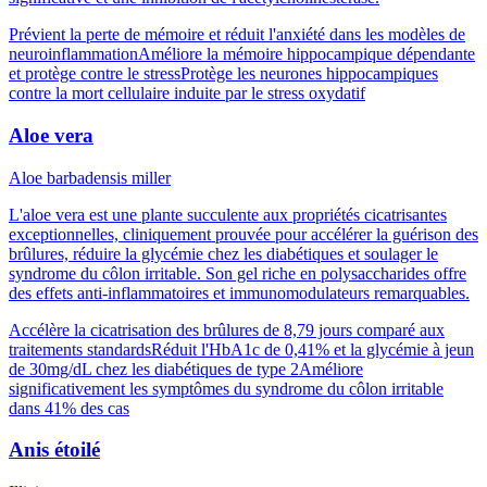
Prévient la perte de mémoire et réduit l'anxiété dans les modèles de
neuroinflammation
Améliore la mémoire hippocampique dépendante
et protège contre le stress
Protège les neurones hippocampiques
contre la mort cellulaire induite par le stress oxydatif
Aloe vera
Aloe barbadensis miller
L'aloe vera est une plante succulente aux propriétés cicatrisantes
exceptionnelles, cliniquement prouvée pour accélérer la guérison des
brûlures, réduire la glycémie chez les diabétiques et soulager le
syndrome du côlon irritable. Son gel riche en polysaccharides offre
des effets anti-inflammatoires et immunomodulateurs remarquables.
Accélère la cicatrisation des brûlures de 8,79 jours comparé aux
traitements standards
Réduit l'HbA1c de 0,41% et la glycémie à jeun
de 30mg/dL chez les diabétiques de type 2
Améliore
significativement les symptômes du syndrome du côlon irritable
dans 41% des cas
Anis étoilé