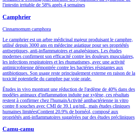
l'intestin irritable de 58% après 4 semaines
Camphrier
Cinnamomum camphora
Le camphrier est un arbre médicinal majeur produisant le camphre,
utilisé depuis 3000 ans en médecine asiatique pour ses propriétés
antiseptiques, anti-inflammatoires et analgésiques. Les études
modernes confirment son efficacité contre les douleurs musculaires,
les infections respiratoires et les rhumatismes, avec une activité
antimicrobienne démontrée contre les bactéries résistantes aux
antibiotiques. Son usage reste principalement externe en raison de la
toxicité potentielle du camphre par voie orale.
Études in vivo montrant une réduction de l'œdème de 40% dans des
modèles animaux d'inflammation induite par xylène, ces résultats
restent à confirmer chez l'humain
Activité antibactérienne in vitro
contre 8 souches avec CMI de 39.1 μg/mL, mais études cliniques
humaines limitées
Contient 20.9% de bornéol, composé aux
propriétés anti-inflammatoires suggérées par des études précliniques
Camu-camu