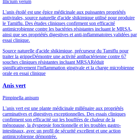
Illicium verum
L'anis étoilé est une épice médicinale aux puissantes propriétés
antivirales, source naturelle d'acide shikimique utilisé pour produire
le Tamiflu. Des études cliniques confirment son efficacité
antimicrobienne contre les bactéries résistantes incluant le MRSA,
ainsi que ses propriétés digestives et anti-inflammatoires validées par
essai clinique.
Source naturelle d'acide shikimique, précurseur du Tamiflu pour
traiter la grippe
Démontre une activité antibactérienne contre 67
souches cliniques résistantes incluant MRSA
Réduit
significativement l'inflammation gingivale et la charge microbienne
orale en essai clinique
Anis vert
Pimpinella anisum
L'anis vert est une plante médicinale millénaire aux propriétés
carminatives et digestives exceptionnelles. Des essais cliniques
confirment son efficacité sur les bouffées de chaleur de la
ménopause, la dyspepsie fonctionnelle et les troubles gastro-
intestinaux, avec un profil de sécurité excellent et une action
antimicrobienne démontrée.