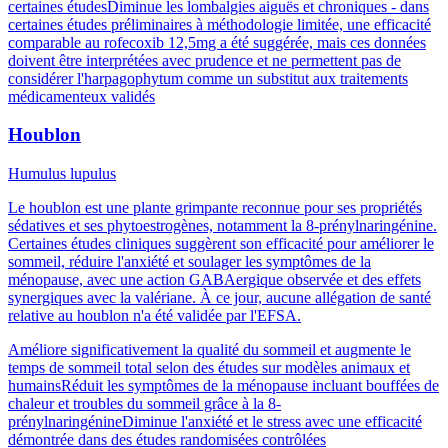
certaines études
Diminue les lombalgies aiguës et chroniques - dans
certaines études préliminaires à méthodologie limitée, une efficacité
comparable au rofecoxib 12,5mg a été suggérée, mais ces données
doivent être interprétées avec prudence et ne permettent pas de
considérer l'harpagophytum comme un substitut aux traitements
médicamenteux validés
Houblon
Humulus lupulus
Le houblon est une plante grimpante reconnue pour ses propriétés
sédatives et ses phytoestrogènes, notamment la 8-prénylnaringénine.
Certaines études cliniques suggèrent son efficacité pour améliorer le
sommeil, réduire l'anxiété et soulager les symptômes de la
ménopause, avec une action GABAergique observée et des effets
synergiques avec la valériane. À ce jour, aucune allégation de santé
relative au houblon n'a été validée par l'EFSA.
Améliore significativement la qualité du sommeil et augmente le
temps de sommeil total selon des études sur modèles animaux et
humains
Réduit les symptômes de la ménopause incluant bouffées de
chaleur et troubles du sommeil grâce à la 8-
prénylnaringénine
Diminue l'anxiété et le stress avec une efficacité
démontrée dans des études randomisées contrôlées