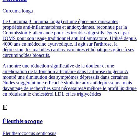
Curcuma longa
Le Curcuma (Curcuma longa) est une épice aux puissantes
propriétés anti-inflammatoires et antioxydantes, reconnue par la
Commission E allemande pour les troubles digestifs légers et par
l'OMS pour son usage traditionnel anti-inflammatoire. Utilisé depuis
4000 ans en médecine ayurvédique, il agit sur l'arthrose, la
dépression, les maladies cardiovasculaires et hépatiques grâce à ses
curcuminoïdes bioactifs.
A montré une réduction significative de la douleur et une
amélioration de la fonction articulaire dans l'arthrose du genou
A
montré une diminution des symptômes dépressifs dans certaines
études suggérant une efficacité similaire aux antidépresseurs, mais
davantage de recherches sont nécessaires
Améliore le profil lipidique
en réduisant le cholestérol LDL et les triglycérides
E
Éleuthérocoque
Eleutherococcus senticosus