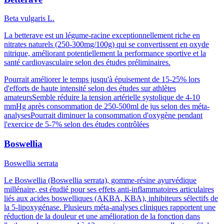
Beta vulgaris L.
La betterave est un légume-racine exceptionnellement riche en
nitrates naturels (250-300mg/100g) qui se convertissent en oxyde
nitrique, améliorant potentiellement la performance sportive et la
santé cardiovasculaire selon des études préliminaires.
Pourrait améliorer le temps jusqu'à épuisement de 15-25% lors
d'efforts de haute intensité selon des études sur athlètes
amateurs
Semble réduire la tension artérielle systolique de 4-10
mmHg après consommation de 250-500ml de jus selon des méta-
analyses
Pourrait diminuer la consommation d'oxygène pendant
l'exercice de 5-7% selon des études contrôlées
Boswellia
Boswellia serrata
Le Boswellia (Boswellia serrata), gomme-résine ayurvédique
millénaire, est étudié pour ses effets anti-inflammatoires articulaires
liés aux acides boswelliques (AKBA, KBA), inhibiteurs sélectifs de
la 5-lipoxygénase. Plusieurs méta-analyses cliniques rapportent une
réduction de la douleur et une amélioration de la fonction dans