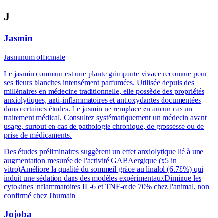
J
Jasmin
Jasminum officinale
Le jasmin commun est une plante grimpante vivace reconnue pour
ses fleurs blanches intensément parfumées. Utilisée depuis des
millénaires en médecine traditionnelle, elle possède des propriétés
anxiolytiques, anti-inflammatoires et antioxydantes documentées
dans certaines études. Le jasmin ne remplace en aucun cas un
traitement médical. Consultez systématiquement un médecin avant
usage, surtout en cas de pathologie chronique, de grossesse ou de
prise de médicaments.
Des études préliminaires suggèrent un effet anxiolytique lié à une
augmentation mesurée de l'activité GABAergique (x5 in
vitro)
Améliore la qualité du sommeil grâce au linalol (6.78%) qui
induit une sédation dans des modèles expérimentaux
Diminue les
cytokines inflammatoires IL-6 et TNF-α de 70% chez l'animal, non
confirmé chez l'humain
Jojoba