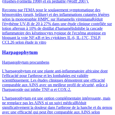
(Hughes-Formella 1998) et en pédiatrie (Wolff 2007).
Reconnu par l'EMA pour le soulagement symptomatique des
hémorroïdes (prurit, brûlure) et des inflammations cutanées légères
selon la monographie HMPC sur Hamamelis virginiana
Réduit
l'érythème UV-B de 20 à 27% dans une étude clinique contrôlée sur
lotion aftersun à 10% de distillat d'hamamélis
Inhibe la cascade
inflammatoire des kératinocytes typique de l'eczéma atopique en
bloquant la voie NF-κB et les cytokines IL-6, IL-17C, TSLP,
CCL26 selon étude in vitro
Harpagophytum
Harpagophytum procumbens
L'harpagophytum est une plante anti-inflammatoire africaine dont
l'efficacité pour l'arthrose et les lombalgies est validée
scientifiquement. Les études cliniques démontrent une efficacité
comparable aux AINS avec un meilleur profil de sécurité, grâce à
l'harpagoside qui inhibe TNF-α et COX-2.
L'harpagophytum est une option complémentaire intéressante, mais
ne remplace pas les AINS ni un suivi médical
Réduit
significativement la douleur dans l'arthrose de la hanche et du genou
avec une efficacité qui peut être comparable aux AINS selon