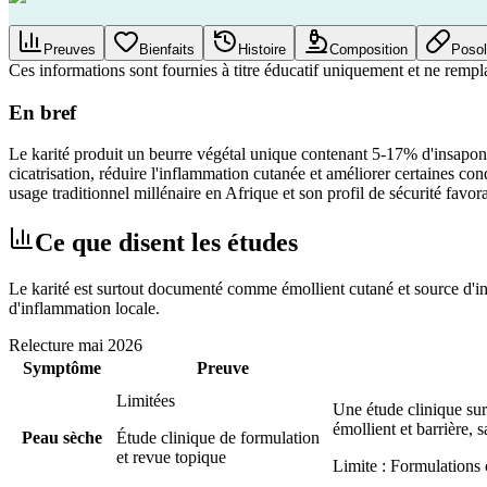
Preuves
Bienfaits
Histoire
Composition
Posol
Ces informations sont fournies à titre éducatif uniquement et ne rempl
En bref
Le karité produit un beurre végétal unique contenant 5-17% d'insaponifi
cicatrisation, réduire l'inflammation cutanée et améliorer certaines c
usage traditionnel millénaire en Afrique et son profil de sécurité favor
Ce que disent les études
Le karité est surtout documenté comme émollient cutané et source d'ins
d'inflammation locale.
Relecture
mai 2026
Symptôme
Preuve
Limitées
Une étude clinique sur
émollient et barrière, s
Peau sèche
Étude clinique de formulation
et revue topique
Limite :
Formulations c