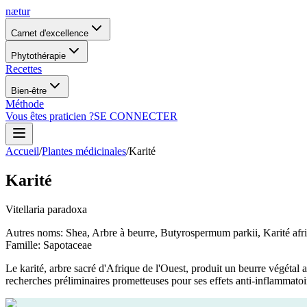
nætur
Carnet d'excellence
Phytothérapie
Recettes
Bien-être
Méthode
Vous êtes praticien ?
SE CONNECTER
Accueil
/
Plantes médicinales
/
Karité
Karité
Vitellaria paradoxa
Autres noms
:
Shea, Arbre à beurre, Butyrospermum parkii, Karité afric
Famille
:
Sapotaceae
Le karité, arbre sacré d'Afrique de l'Ouest, produit un beurre végétal 
recherches préliminaires prometteuses pour ses effets anti-inflammatoire