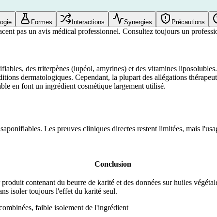
ogie
Formes
Interactions
Synergies
Précautions
acent pas un avis médical professionnel. Consultez toujours un professio
ables, des triterpènes (lupéol, amyrines) et des vitamines liposolubles. 
onditions dermatologiques. Cependant, la plupart des allégations thérape
able en font un ingrédient cosmétique largement utilisé.
aponifiables. Les preuves cliniques directes restent limitées, mais l'usa
Conclusion
 produit contenant du beurre de karité et des données sur huiles végétal
ans isoler toujours l'effet du karité seul.
ombinées, faible isolement de l'ingrédient