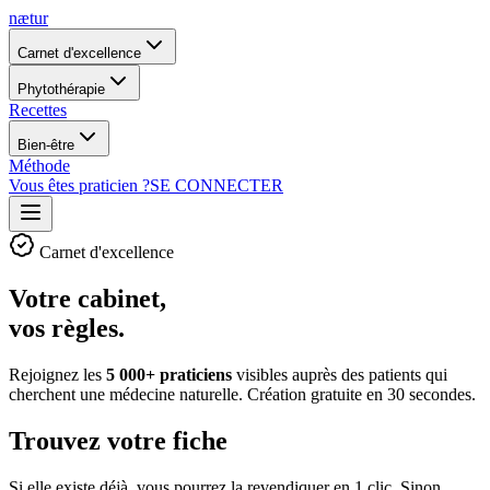
nætur
Carnet d'excellence
Phytothérapie
Recettes
Bien-être
Méthode
Vous êtes praticien ?
SE CONNECTER
Carnet d'excellence
Votre cabinet,
vos règles.
Rejoignez les
5 000+ praticiens
visibles auprès des patients qui
cherchent une médecine naturelle. Création gratuite en 30 secondes.
Trouvez votre fiche
Si elle existe déjà, vous pourrez la revendiquer en 1 clic. Sinon,