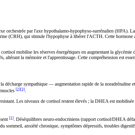
lexe orchestrée par l'axe hypothalamo-hypophyso-surrénalien (HPA). La
ine (CRH), qui stimule l'hypophyse à libérer l'ACTH. Cette hormone atte
 le cortisol mobilise les réserves énergétiques en augmentant la glycém
altérant la mémoire et l'apprentissage. Cette compréhension est essenti
a la décharge sympathique — augmentation rapide de la noradrénaline et 
[2]
[3]
s muscles
.
ersistant. Les niveaux de cortisol restent élevés ; la DHEA est mobilisée
[1]
isent
. Déséquilibres neuro-endocriniens (rapport cortisol/DHEA déf
s du sommeil, anxiété chronique, symptômes dépressifs, troubles digesti