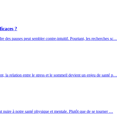
ficaces ?
re des pauses peut sembler contre-intuitif. Pourtant, les recherches sc
, la relation entre le stress et le sommeil devient un enjeu de santé p
ut nuire à notre santé physique et mentale. Plutôt que de se tourner …