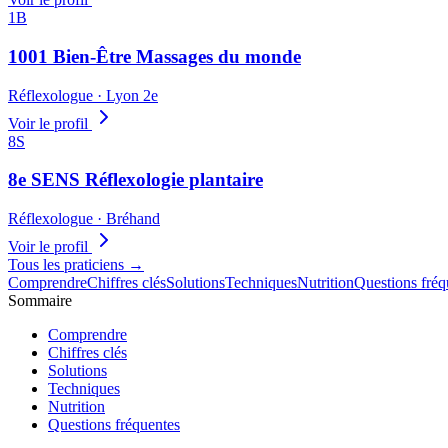
1B
1001 Bien-Être Massages du monde
Réflexologue
· Lyon 2e
Voir le profil
8S
8e SENS Réflexologie plantaire
Réflexologue
· Bréhand
Voir le profil
Tous les praticiens
→
Comprendre
Chiffres clés
Solutions
Techniques
Nutrition
Questions fréq
Sommaire
Comprendre
Chiffres clés
Solutions
Techniques
Nutrition
Questions fréquentes