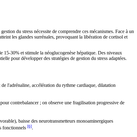
 gestion du stress nécessite de comprendre ces mécanismes. Face à un
int les glandes surrénales, provoquant la libération de cortisol et
ie de 15-30% et stimule la néoglucogenèse hépatique. Des niveaux
elle pour développer des stratégies de gestion du stress adaptées.
de l'adrénaline, accélération du rythme cardiaque, dilatation
 pour contrebalancer ; on observe une fragilisation progressive de
avorable), baisse des neurotransmetteurs monoaminergiques
[6]
fs fonctionnels
.