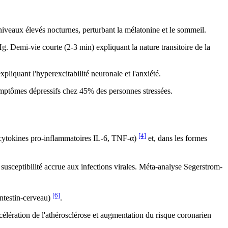
iveaux élevés nocturnes, perturbant la mélatonine et le sommeil.
 Demi-vie courte (2-3 min) expliquant la nature transitoire de la
iquant l'hyperexcitabilité neuronale et l'anxiété.
symptômes dépressifs chez 45% des personnes stressées.
[4]
 cytokines pro-inflammatoires IL-6, TNF-α)
et, dans les formes
 susceptibilité accrue aux infections virales. Méta-analyse Segerstrom-
[6]
intestin-cerveau)
.
célération de l'athérosclérose et augmentation du risque coronarien