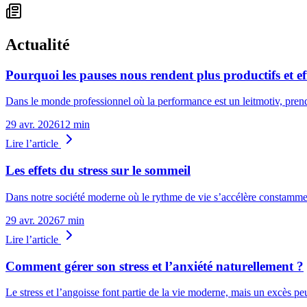
Actualité
Pourquoi les pauses nous rendent plus productifs et ef
Dans le monde professionnel où la performance est un leitmotiv, prend
29 avr. 2026
12 min
Lire l’article
Les effets du stress sur le sommeil
Dans notre société moderne où le rythme de vie s’accélère constamment
29 avr. 2026
7 min
Lire l’article
Comment gérer son stress et l’anxiété naturellement ?
Le stress et l’angoisse font partie de la vie moderne, mais un excès pe