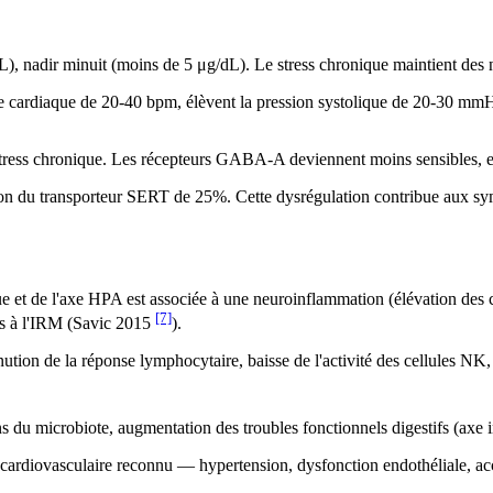
), nadir minuit (moins de 5 μg/dL). Le stress chronique maintient des n
 cardiaque de 20-40 bpm, élèvent la pression systolique de 20-30 mmHg.
ress chronique. Les récepteurs GABA-A deviennent moins sensibles, expl
ession du transporteur SERT de 25%. Cette dysrégulation contribue aux 
e et de l'axe HPA est associée à une neuroinflammation (élévation des
[7]
les à l'IRM (Savic 2015
).
ution de la réponse lymphocytaire, baisse de l'activité des cellules NK,
ions du microbiote, augmentation des troubles fonctionnels digestifs (axe 
e cardiovasculaire reconnu — hypertension, dysfonction endothéliale, ac