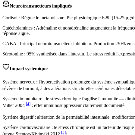
Neurotransmetteurs impliqués
Cortisol : Régule le métabolisme. Pic physiologique 6-8h (15-25 μg/dL
Catécholamines : Adrénaline et noradrénaline augmentent la fréquence
réponse aiguë.
GABA : Principal neurotransmetteur inhibiteur. Production -30% en st
Sérotonine : 95% synthétisée dans l'intestin. Le stress réduit l'expr
Impact systémique
Système nerveux : l'hyperactivation prolongée du système sympathiqu
sévères de burnout, à des altérations structurelles cérébrales détectab
Système immunitaire : le stress chronique fragilise l'immunité — dimin
[4]
Miller 2004
: effet immunosuppresseur clairement documenté.
Système digestif : altération de la perméabilité intestinale, modificat
Système cardiovasculaire : le stress chronique est un facteur de risqu
[5]
(revue Steptoe-Kivimäki 2012
).