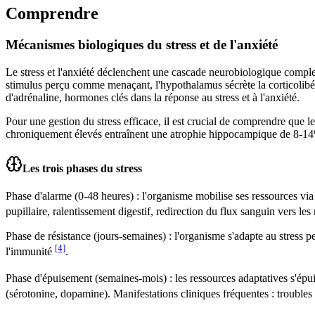
Comprendre
Mécanismes biologiques du stress et de l'anxiété
Le stress et l'anxiété déclenchent une cascade neurobiologique comp
stimulus perçu comme menaçant, l'hypothalamus sécrète la corticolibér
d'adrénaline, hormones clés dans la réponse au stress et à l'anxiété.
Pour une gestion du stress efficace, il est crucial de comprendre que
chroniquement élevés entraînent une atrophie hippocampique de 8-14%, 
Les trois phases du stress
Phase d'alarme (0-48 heures) : l'organisme mobilise ses ressources vi
pupillaire, ralentissement digestif, redirection du flux sanguin vers le
Phase de résistance (jours-semaines) : l'organisme s'adapte au stress p
[4]
l'immunité
.
Phase d'épuisement (semaines-mois) : les ressources adaptatives s'épu
(sérotonine, dopamine). Manifestations cliniques fréquentes : trouble