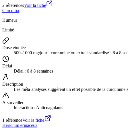
2
référence
s
Voir la fiche
Curcuma
Humeur
Limité
Dose étudiée
500–1000 mg/jour · curcumine ou extrait standardisé · 6 à 8 se
Délai
Délai :
6 à 8 semaines
Description
Les méta-analyses suggèrent un effet possible de la curcumine s
À surveiller
Interaction : Anticoagulants
1
référence
Voir la fiche
Hericium erinaceus