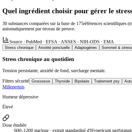
Quel ingrédient choisir pour gérer le stress
30
substances comparées sur la base de
175
références scientifiques (m
automatiquement par niveau de preuve.
Source : PubMed · EFSA · ANSES · NIH-ODS · EMA
Stress chronique
Anxiété ponctuelle
Adaptogènes
Sommeil & stres
Stress chronique au quotidien
Tension persistante, anxiété de fond, surcharge mentale.
Filtres sécurité
Grossesse
Thyroïde
Bipolaire
Traitement psy
Aut
Millepertuis
Humeur dépressive
Élevé
Dose étudiée
600–1200 mg/jour · extrait standardisé d'Hypericum perforatum