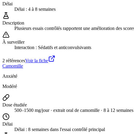
Délai
Délai :
4 à 8 semaines
Description
Plusieurs essais contrôlés rapportent une amélioration des scores
À surveiller
Interaction : Sédatifs et anticonvulsivants
2
référence
s
Voir la fiche
Camomille
Anxiété
Modéré
Dose étudiée
500–1500 mg/jour · extrait oral de camomille · 8 à 12 semaines
Délai
Délai :
8 semaines dans l'essai contrôlé principal