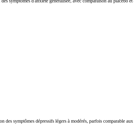
 des symptômes d'anxiété généralisée, avec comparaison au placebo et à 
on des symptômes dépressifs légers à modérés, parfois comparable aux a