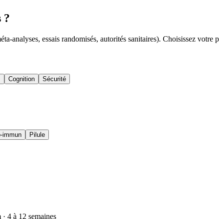
 ?
éta-analyses, essais randomisés, autorités sanitaires). Choisissez votre pro
s
Cognition
Sécurité
o-immun
Pilule
 · 4 à 12 semaines