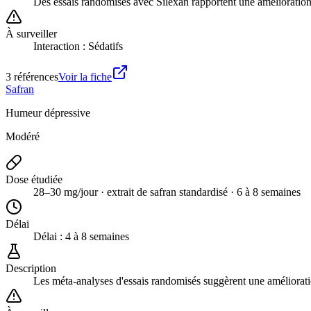
Des essais randomisés avec Silexan rapportent une amélioration
À surveiller
Interaction : Sédatifs
3
référence
s
Voir la fiche
Safran
Humeur dépressive
Modéré
Dose étudiée
28–30 mg/jour · extrait de safran standardisé · 6 à 8 semaines
Délai
Délai :
4 à 8 semaines
Description
Les méta-analyses d'essais randomisés suggèrent une améliorati