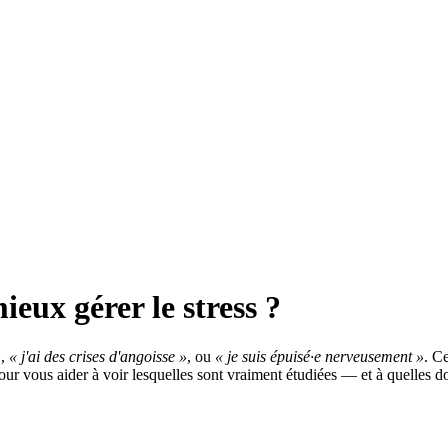
eux gérer le stress ?
»
,
« j'ai des crises d'angoisse »
, ou
« je suis épuisé·e nerveusement »
. C
pour vous aider à voir lesquelles sont vraiment étudiées — et à quelles d