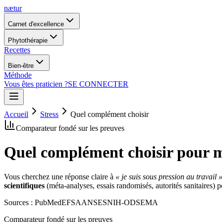
nætur
Carnet d'excellence
Phytothérapie
Recettes
Bien-être
Méthode
Vous êtes praticien ?
SE CONNECTER
Accueil
Stress
Quel complément choisir
Comparateur fondé sur les preuves
Quel complément choisir pour mi
Vous cherchez une réponse claire à
« je suis sous pression au travail 
scientifiques
(méta-analyses, essais randomisés, autorités sanitaires) 
Sources : PubMed
EFSA
ANSES
NIH-ODS
EMA
Comparateur fondé sur les preuves