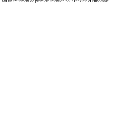
fait un traitement de première intention pour l'anxiété et l'insomnie.