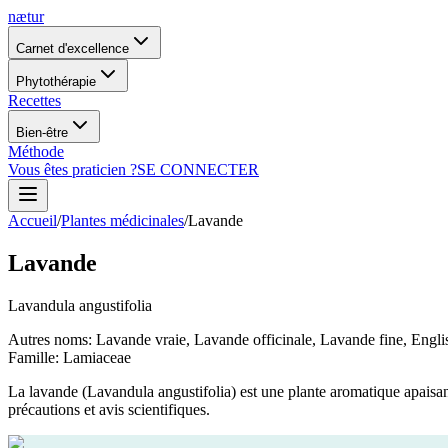
nætur
Carnet d'excellence
Phytothérapie
Recettes
Bien-être
Méthode
Vous êtes praticien ?
SE CONNECTER
Accueil
/
Plantes médicinales
/
Lavande
Lavande
Lavandula angustifolia
Autres noms
:
Lavande vraie, Lavande officinale, Lavande fine, Englis
Famille
:
Lamiaceae
La lavande (Lavandula angustifolia) est une plante aromatique apaisant
précautions et avis scientifiques.