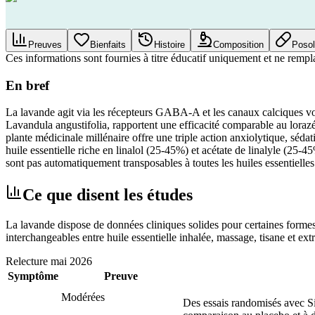
Preuves
Bienfaits
Histoire
Composition
Posol
Ces informations sont fournies à titre éducatif uniquement et ne rempl
En bref
La lavande agit via les récepteurs GABA-A et les canaux calciques vol
Lavandula angustifolia, rapportent une efficacité comparable au lorazép
plante médicinale millénaire offre une triple action anxiolytique, séda
huile essentielle riche en linalol (25-45%) et acétate de linalyle (25-45
sont pas automatiquement transposables à toutes les huiles essentiell
Ce que disent les études
La lavande dispose de données cliniques solides pour certaines formes 
interchangeables entre huile essentielle inhalée, massage, tisane et extr
Relecture
mai 2026
Symptôme
Preuve
Modérées
Des essais randomisés avec Si