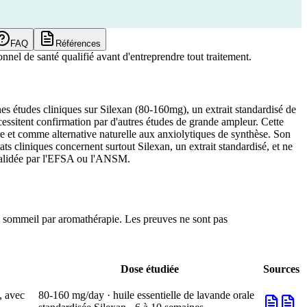
FAQ
Références
nnel de santé qualifié avant d'entreprendre tout traitement.
es études cliniques sur Silexan (80-160mg), un extrait standardisé de
écessitent confirmation par d'autres études de grande ampleur. Cette
ière et comme alternative naturelle aux anxiolytiques de synthèse. Son
tats cliniques concernent surtout Silexan, un extrait standardisé, et ne
 validée par l'EFSA ou l'ANSM.
 le sommeil par aromathérapie. Les preuves ne sont pas
Dose étudiée
Sources
, avec
80-160 mg/day · huile essentielle de lavande orale