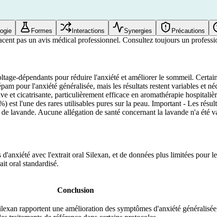
ogie
Formes
Interactions
Synergies
Précautions
acent pas un avis médical professionnel. Consultez toujours un professio
tage-dépendants pour réduire l'anxiété et améliorer le sommeil. Certain
am pour l'anxiété généralisée, mais les résultats restent variables et n
tive et cicatrisante, particulièrement efficace en aromathérapie hospital
%) est l'une des rares utilisables pures sur la peau. Important - Les résul
es de lavande. Aucune allégation de santé concernant la lavande n'a été
d'anxiété avec l'extrait oral Silexan, et de données plus limitées pour
ait oral standardisé.
Conclusion
lexan rapportent une amélioration des symptômes d'anxiété généralisée