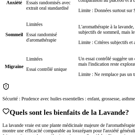
comparaison au placebo et à d
Anxiété
Essais randomisés avec
extrait oral standardisé
Limite :
Données surtout sur S
Limitées
L'aromathérapie à la lavande,
subjectifs de sommeil, mais l
Sommeil
Essai randomisé
d'aromathérapie
Limite :
Critères subjectifs et
Un essai contrôlé suggère un e
Limitées
mais l'indication reste explora
Migraine
Essai contrôlé unique
Limite :
Ne remplace pas un tr
Sécurité :
Prudence avec huiles essentielles : enfant, grossesse, asthme
Quels sont les bienfaits
de la Lavande
?
La lavande vraie est une plante médicinale majeure de l'aromathérapie, 
montre une efficacité comparable au lorazépam pour l'anxiété généralisé