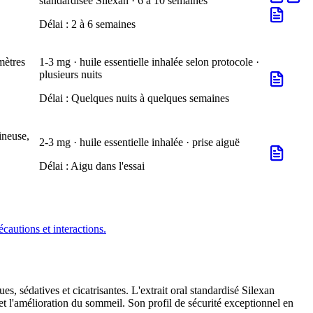
standardisée Silexan · 6 à 10 semaines
Délai :
2 à 6 semaines
mètres
1-3 mg · huile essentielle inhalée selon protocole ·
plusieurs nuits
Délai :
Quelques nuits à quelques semaines
ineuse,
2-3 mg · huile essentielle inhalée · prise aiguë
Délai :
Aigu dans l'essai
écautions et interactions.
s, sédatives et cicatrisantes. L'extrait oral standardisé Silexan
 et l'amélioration du sommeil. Son profil de sécurité exceptionnel en