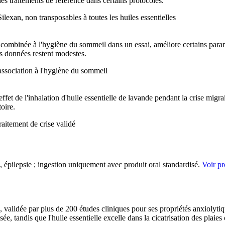
es traitements de référence dans certains protocoles.
ilexan, non transposables à toutes les huiles essentielles
 combinée à l'hygiène du sommeil dans un essai, améliore certains para
es données restent modestes.
 association à l'hygiène du sommeil
ffet de l'inhalation d'huile essentielle de lavande pendant la crise migra
toire.
aitement de crise validé
, épilepsie ; ingestion uniquement avec produit oral standardisé.
Voir pr
validée par plus de 200 études cliniques pour ses propriétés anxiolytique
e, tandis que l'huile essentielle excelle dans la cicatrisation des plaies