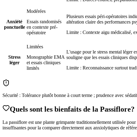
Modérées
Plusieurs essais péri-opératoires ind
Anxiété
Essais randomisés
altération claire des performances p
ponctuelle
en contexte pré-
Limite :
Contexte aigu médicalisé, ex
opératoire
Limitées
L'usage pour le stress mental léger e
Stress
Monographie EMA
souligne que les essais cliniques di
léger
et essais cliniques
Limite :
Reconnaissance surtout tradi
limités
Sécurité :
Tolérance plutôt bonne à court terme ; prudence avec sédatifs
Quels sont les bienfaits
de la Passiflore
?
La passiflore est une plante grimpante traditionnellement utilisée pour 
insuffisantes pour la comparer directement aux anxiolytiques de référ