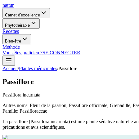
nætur
Carnet d'excellence
Phytothérapie
Recettes
Bien-être
Méthode
Vous êtes praticien ?
SE CONNECTER
Accueil
/
Plantes médicinales
/
Passiflore
Passiflore
Passiflora incarnata
Autres noms
:
Fleur de la passion, Passiflore officinale, Grenadille, 
Famille
:
Passifloraceae
La passiflore (Passiflora incarnata) est une plante sédative naturelle a
précautions et avis scientifiques.