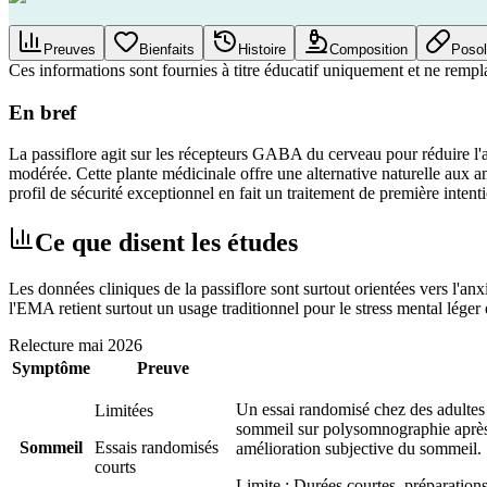
Preuves
Bienfaits
Histoire
Composition
Posol
Ces informations sont fournies à titre éducatif uniquement et ne rempl
En bref
La passiflore agit sur les récepteurs GABA du cerveau pour réduire l'a
modérée. Cette plante médicinale offre une alternative naturelle aux a
profil de sécurité exceptionnel en fait un traitement de première i
Ce que disent les études
Les données cliniques de la passiflore sont surtout orientées vers l'anxi
l'EMA retient surtout un usage traditionnel pour le stress mental léger 
Relecture
mai 2026
Symptôme
Preuve
Un essai randomisé chez des adultes
Limitées
sommeil sur polysomnographie après 
Sommeil
Essais randomisés
amélioration subjective du sommeil.
courts
Limite :
Durées courtes, préparations