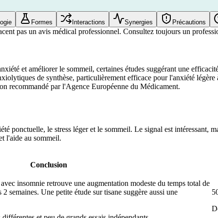
ogie
Formes
Interactions
Synergies
Précautions
acent pas un avis médical professionnel. Consultez toujours un professio
nxiété et améliorer le sommeil, certaines études suggérant une efficacit
nxiolytiques de synthèse, particulièrement efficace pour l'anxiété légè
ntention recommandé par l'Agence Européenne du Médicament.
été ponctuelle, le stress léger et le sommeil. Le signal est intéressant, m
et l'aide au sommeil.
Conclusion
 avec insomnie retrouve une augmentation modeste du temps total de
2 semaines. Une petite étude sur tisane suggère aussi une
50
D
 différentes et peu de grands essais indépendants