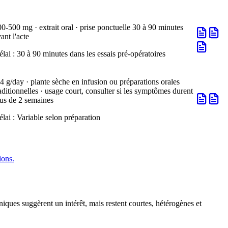
0-500 mg · extrait oral · prise ponctuelle 30 à 90 minutes
ant l'acte
élai :
30 à 90 minutes dans les essais pré-opératoires
4 g/day · plante sèche en infusion ou préparations orales
aditionnelles · usage court, consulter si les symptômes durent
lus de 2 semaines
élai :
Variable selon préparation
ions.
iniques suggèrent un intérêt, mais restent courtes, hétérogènes et