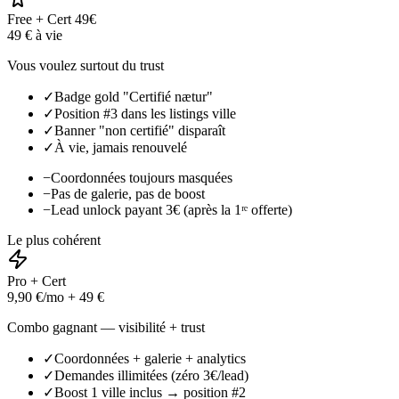
Free + Cert 49€
49 € à vie
Vous voulez surtout du trust
✓
Badge gold "Certifié nætur"
✓
Position #3 dans les listings ville
✓
Banner "non certifié" disparaît
✓
À vie, jamais renouvelé
−
Coordonnées toujours masquées
−
Pas de galerie, pas de boost
−
Lead unlock payant 3€ (après la 1ʳᵉ offerte)
Le plus cohérent
Pro + Cert
9,90 €/mo + 49 €
Combo gagnant — visibilité + trust
✓
Coordonnées + galerie + analytics
✓
Demandes illimitées (zéro 3€/lead)
✓
Boost 1 ville inclus → position #2