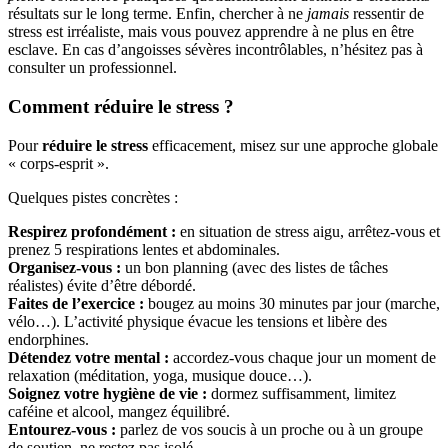
résultats sur le long terme. Enfin, chercher à ne
jamais
ressentir de
stress est irréaliste, mais vous pouvez apprendre à ne plus en être
esclave. En cas d’angoisses sévères incontrôlables, n’hésitez pas à
consulter un professionnel.
Comment réduire le stress ?
Pour
réduire le stress
efficacement, misez sur une approche globale
« corps-esprit ».
Quelques pistes concrètes :
Respirez profondément :
en situation de stress aigu, arrêtez-vous et
prenez 5 respirations lentes et abdominales.
Organisez-vous :
un bon planning (avec des listes de tâches
réalistes) évite d’être débordé.
Faites de l’exercice :
bougez au moins 30 minutes par jour (marche,
vélo…). L’activité physique évacue les tensions et libère des
endorphines.
Détendez votre mental :
accordez-vous chaque jour un moment de
relaxation (méditation, yoga, musique douce…).
Soignez votre hygiène de vie :
dormez suffisamment, limitez
caféine et alcool, mangez équilibré.
Entourez-vous :
parlez de vos soucis à un proche ou à un groupe
de soutien, ne restez pas isolé.