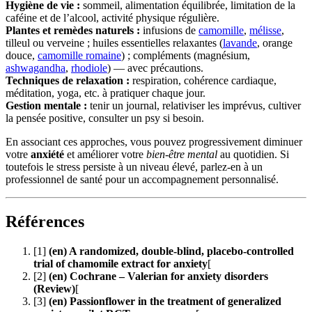
Hygiène de vie :
sommeil, alimentation équilibrée, limitation de la
caféine et de l’alcool, activité physique régulière.
Plantes et remèdes naturels :
infusions de
camomille
,
mélisse
,
tilleul ou verveine ; huiles essentielles relaxantes (
lavande
, orange
douce,
camomille romaine
) ; compléments (magnésium,
ashwagandha
,
rhodiole
) — avec précautions.
Techniques de relaxation :
respiration, cohérence cardiaque,
méditation, yoga, etc. à pratiquer chaque jour.
Gestion mentale :
tenir un journal, relativiser les imprévus, cultiver
la pensée positive, consulter un psy si besoin.
En associant ces approches, vous pouvez progressivement diminuer
votre
anxiété
et améliorer votre
bien-être mental
au quotidien. Si
toutefois le stress persiste à un niveau élevé, parlez-en à un
professionnel de santé pour un accompagnement personnalisé.
Références
[1]
(en) A randomized, double-blind, placebo-controlled
trial of chamomile extract for anxiety
[
[2]
(en) Cochrane – Valerian for anxiety disorders
(Review)
[
[3]
(en) Passionflower in the treatment of generalized