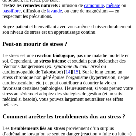
Testez les remèdes naturels :
infusion de
camomille
,
mélisse
ou
passiflore
, diffusion de
lavande
, ou cure de magnésium — en
respectant les précautions.
Soyez patient et bienveillant avec vous-même : baisser durablement
son niveau de stress est un apprentissage continu.
Peut-on mourir de stress ?
Le stress est une
réaction biologique
, pas une maladie mortelle en
soi. Cependant, un
stress intense
et soudain peut déclencher des
réactions dangereuses (ex.
syndrome du cœur brisé
ou
cardiomyopathie de Takotsubo) [
14
][
15
]. Sur le long terme, un
stress chronique non géré épuise l’organisme (hypertension, risque
cardiovasculaire, etc.) et peut contribuer à écourter la vie en
favorisant certaines pathologies. Heureusement, si vous prenez votre
stress au sérieux et adoptez des stratégies de gestion (et un suivi
médical si besoin), vous pouvez largement neutraliser ses effets
néfastes.
Comment arrêter les tremblements dus au stress ?
Les
tremblements liés au stress
proviennent d’un surplus
d’adrénaline lorsqu’on se sent en danger (réaction « fuite ou lutte »).