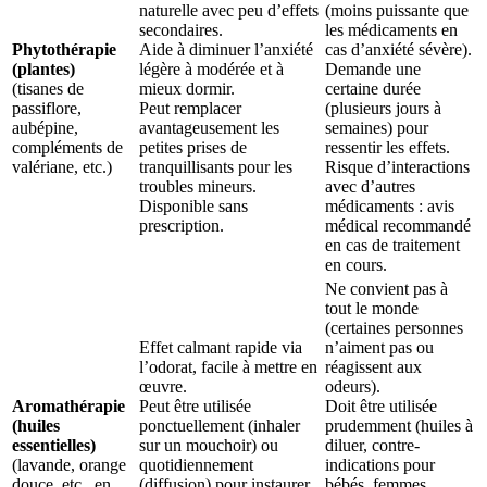
naturelle avec peu d’effets
(moins puissante que
secondaires.
les médicaments en
Phytothérapie
Aide à diminuer l’anxiété
cas d’anxiété sévère).
(plantes)
légère à modérée et à
Demande une
(tisanes de
mieux dormir.
certaine durée
passiflore,
Peut remplacer
(plusieurs jours à
aubépine,
avantageusement les
semaines) pour
compléments de
petites prises de
ressentir les effets.
valériane, etc.)
tranquillisants pour les
Risque d’interactions
troubles mineurs.
avec d’autres
Disponible sans
médicaments : avis
prescription.
médical recommandé
en cas de traitement
en cours.
Ne convient pas à
tout le monde
(certaines personnes
Effet calmant rapide via
n’aiment pas ou
l’odorat, facile à mettre en
réagissent aux
œuvre.
odeurs).
Aromathérapie
Peut être utilisée
Doit être utilisée
(huiles
ponctuellement (inhaler
prudemment (huiles à
essentielles)
sur un mouchoir) ou
diluer, contre-
(lavande, orange
quotidiennement
indications pour
douce, etc., en
(diffusion) pour instaurer
bébés, femmes