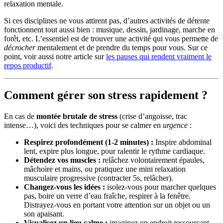
relaxation mentale.
Si ces disciplines ne vous attirent pas, d’autres activités de détente
fonctionnent tout aussi bien : musique, dessin, jardinage, marche en
forêt, etc. L’essentiel est de trouver une activité qui vous permette de
décrocher
mentalement et de prendre du temps pour vous. Sur ce
point, voir aussi notre article sur
les pauses qui rendent vraiment le
repos productif
.
Comment gérer son stress rapidement ?
En cas de
montée brutale de stress
(crise d’angoisse, trac
intense…), voici des techniques pour se calmer en
urgence
:
Respirez profondément (1-2 minutes) :
Inspire abdominal
lent, expire plus longue, pour ralentir le rythme cardiaque.
Détendez vos muscles :
relâchez volontairement épaules,
mâchoire et mains, ou pratiquez une mini relaxation
musculaire progressive (contracter 5s, relâcher).
Changez-vous les idées :
isolez-vous pour marcher quelques
pas, boire un verre d’eau fraîche, respirer à la fenêtre.
Distrayez-vous en portant votre attention sur un objet ou un
son apaisant.
Visualisez un lieu calme :
imaginez un endroit ressourçant