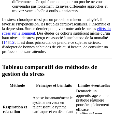
différemment. Ce qui fonctionne pour un proche ne vous
conviendra pas forcément. Essayez différentes approches et
trouvez votre « boîte à outils » anti-stress.
Le stress chronique n’est pas un problème mineur : mal géré, il
favorise l’hypertension, les troubles cardiovasculaires, l’insomnie et
la dépression. Sur ce dernier point, voir notre article sur les
effets du
stress sur le sommeil
. Des études de cohorte suggèrent même qu’un
haut niveau de stress perçu est associé à une hausse de la mortalité
[
14
][
15
]. Il est donc primordial de prendre ce sujet au sérieux,
d’adopter de bonnes habitudes de vie et, si besoin, de consulter un
professionnel sans attendre.
Tableau comparatif des méthodes de
gestion du stress
Méthode
Principes et bienfaits
Limites éventuelles
Demande un
apprentissage et une
Apaise instantanément le
pratique régulière
système nerveux en
pour être pleinement
Respiration et
ralentissant le rythme
efficace.
relaxation
cardiaque et en détendant
L’efficacité peut