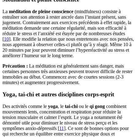
La
méditation de pleine conscience
(mindfulness) consiste à
entraîner son attention à rester ancrée dans l’instant présent, sans
jugement. Contrairement aux exercices précédents à effet rapide, la
méditation demande une certaine régularité, mais son efficacité à
réduire le stress et l’anxiété est étayée par de nombreuses études
[
10
]. Elle modifie la relation que nous entretenons avec nos pensées,
nous apprenant à observer celles-ci plutôt qu’à y réagir. Même 10 à
20 minutes par jour peuvent diminuer l’hyperréactivité au stress et
améliorer l’humeur sur le long terme.
Précaution :
La méditation est généralement sans danger, mais
certaines personnes très anxieuses peuvent trouver difficile de rester
immobiles au début. Commencez avec de courtes sessions (2-3
minutes) et augmentez progressivement.
Yoga, tai-chi et autres disciplines corps-esprit
Des activités comme le
yoga
, le
tai-chi
ou le
qi gong
combinent
mouvements lents, concentration et respiration pour réduire la
tension musculaire et calmer l’esprit. Le yoga a notamment été
démontré utile pour diminuer le niveau de stress perçu et les
symptômes anxio-dépressifs [
11
]. Ce sont de bonnes options pour
qui recherche un équilibre entre exercice physique doux et