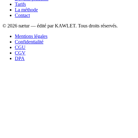
Tarifs
La méthode
Contact
©
2026
nætur — édité par
KAWLET
. Tous droits réservés.
Mentions légales
Confidentialité
CGU
CGV
DPA