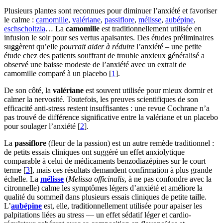
Plusieurs plantes sont reconnues pour diminuer l’anxiété et favoriser
le calme :
camomille
,
valériane
,
passiflore
,
mélisse
,
aubépine
,
eschscholtzia
… La
camomille
est traditionnellement utilisée en
infusion le soir pour ses vertus apaisantes. Des études préliminaires
suggèrent qu’elle
pourrait aider à réduire
l’anxiété – une petite
étude chez des patients souffrant de trouble anxieux généralisé a
observé une baisse modeste de l’anxiété avec un extrait de
camomille comparé à un placebo [
1
].
De son côté, la
valériane
est souvent utilisée pour mieux dormir et
calmer la nervosité. Toutefois, les preuves scientifiques de son
efficacité anti-stress restent insuffisantes : une revue Cochrane n’a
pas trouvé de différence significative entre la valériane et un placebo
pour soulager l’anxiété [
2
].
La
passiflore
(fleur de la passion) est un autre remède traditionnel :
de petits essais cliniques ont suggéré un effet anxiolytique
comparable à celui de médicaments benzodiazépines sur le court
terme [
3
], mais ces résultats demandent confirmation à plus grande
échelle. La
mélisse
(
Melissa officinalis
, à ne pas confondre avec la
citronnelle) calme les symptômes légers d’anxiété et améliore la
qualité du sommeil dans plusieurs essais cliniques de petite taille.
L’
aubépine
est, elle, traditionnellement utilisée pour apaiser les
palpitations liées au stress — un effet sédatif léger et cardio-