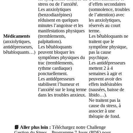
stress ou de l’anxiété.
d’effets secondaires
Les anxiolytiques
(somnolence, troubles
(benzodiazépines)
de l’attention) avec
réduisent en quelques
les anxiolytiques,
minutes l’angoisse et les
réservés au court
manifestations physiques
terme.
Médicaments
(tremblements,
Les bêtabloquants ne
(anxiolytiques,
palpitations).
traitent que le
antidépresseurs,
Les bêtabloquants
symptôme physique,
bêtabloquants…)
peuvent bloquer les
pas la cause
symptômes physiques du
psychique.
trac (tremblements,
Les antidépresseurs
rythme cardiaque)
mettent 2 à 4
ponctuellement.
semaines à agir et
Les antidépresseurs
peuvent avoir des
stabilisent l’humeur et
effets indésirables
l’anxiété sur le long terme
(nausées, baisse de
dans les troubles anxieux.
libido…).
Ne traitent pas la
cause du stress, à
associer à une
thérapie de fond.
📘 Aller plus loin :
Téléchargez notre Challenge
Gestion du Stress – Programme 7 Jours (PDF) pour