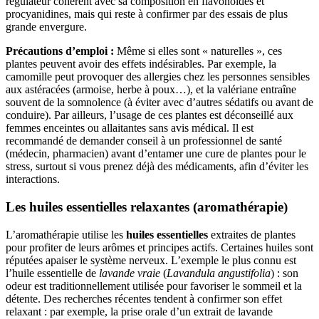
régulateur cohérent avec sa composition en flavonoïdes et
procyanidines, mais qui reste à confirmer par des essais de plus
grande envergure.
Précautions d’emploi :
Même si elles sont « naturelles », ces
plantes peuvent avoir des effets indésirables. Par exemple, la
camomille peut provoquer des allergies chez les personnes sensibles
aux astéracées (armoise, herbe à poux…), et la valériane entraîne
souvent de la somnolence (à éviter avec d’autres sédatifs ou avant de
conduire). Par ailleurs, l’usage de ces plantes est déconseillé aux
femmes enceintes ou allaitantes sans avis médical. Il est
recommandé de demander conseil à un professionnel de santé
(médecin, pharmacien) avant d’entamer une cure de plantes pour le
stress, surtout si vous prenez déjà des médicaments, afin d’éviter les
interactions.
Les huiles essentielles relaxantes (aromathérapie)
L’aromathérapie utilise les
huiles essentielles
extraites de plantes
pour profiter de leurs arômes et principes actifs. Certaines huiles sont
réputées apaiser le système nerveux. L’exemple le plus connu est
l’huile essentielle de
lavande vraie
(
Lavandula angustifolia
) : son
odeur est traditionnellement utilisée pour favoriser le sommeil et la
détente. Des recherches récentes tendent à confirmer son effet
relaxant : par exemple, la prise orale d’un extrait de lavande