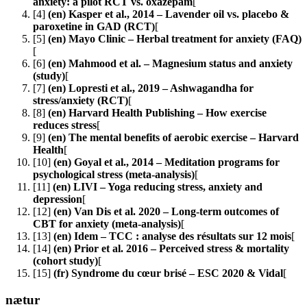
anxiety: a pilot RCT vs. oxazepam
[
[4]
(en) Kasper et al., 2014 – Lavender oil vs. placebo &
paroxetine in GAD (RCT)
[
[5]
(en) Mayo Clinic – Herbal treatment for anxiety (FAQ)
[
[6]
(en) Mahmood et al. – Magnesium status and anxiety
(study)
[
[7]
(en) Lopresti et al., 2019 – Ashwagandha for
stress/anxiety (RCT)
[
[8]
(en) Harvard Health Publishing – How exercise
reduces stress
[
[9]
(en) The mental benefits of aerobic exercise – Harvard
Health
[
[10]
(en) Goyal et al., 2014 – Meditation programs for
psychological stress (meta-analysis)
[
[11]
(en) LIVI – Yoga reducing stress, anxiety and
depression
[
[12]
(en) Van Dis et al. 2020 – Long-term outcomes of
CBT for anxiety (meta-analysis)
[
[13]
(en) Idem – TCC : analyse des résultats sur 12 mois
[
[14]
(en) Prior et al. 2016 – Perceived stress & mortality
(cohort study)
[
[15]
(fr) Syndrome du cœur brisé – ESC 2020 & Vidal
[
nætur