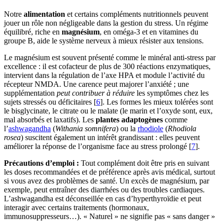
Notre
alimentation
et certains compléments nutritionnels peuvent
jouer un rôle non négligeable dans la gestion du stress. Un régime
équilibré, riche en
magnésium
, en oméga-3 et en vitamines du
groupe B, aide le système nerveux à mieux résister aux tensions.
Le magnésium est souvent présenté comme le minéral anti-stress par
excellence : il est cofacteur de plus de 300 réactions enzymatiques,
intervient dans la régulation de l’axe HPA et module l’activité du
récepteur NMDA. Une carence peut majorer l’anxiété ; une
supplémentation
peut contribuer à réduire
les symptômes chez les
sujets stressés ou déficitaires [
6
]. Les formes les mieux tolérées sont
le bisglycinate, le citrate ou le malate (le marin et l’oxyde sont, eux,
mal absorbés et laxatifs). Les
plantes adaptogènes
comme
l’
ashwagandha
(
Withania somnifera
) ou la
rhodiole
(
Rhodiola
rosea
) suscitent également un intérêt grandissant : elles peuvent
améliorer la réponse de l’organisme face au stress prolongé [
7
].
Précautions d’emploi :
Tout complément doit être pris en suivant
les doses recommandées et de préférence après avis médical, surtout
si vous avez des problèmes de santé. Un excès de magnésium, par
exemple, peut entraîner des diarrhées ou des troubles cardiaques.
L’ashwagandha est déconseillée en cas d’hyperthyroïdie et peut
interagir avec certains traitements (hormonaux,
immunosuppresseurs…). « Naturel » ne signifie pas « sans danger »