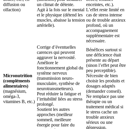
diffusion ou
un climat de détente.
enceintes, etc.).
olfaction)
Agit à la fois sur le mental
L’effet reste limité en
et le physique (détend les
cas de stress intense
muscles, abaisse la tension
ou de trouble anxieux
artérielle).
profond, où un
accompagnement
supplémentaire est
nécessaire.
Corrige d’éventuelles
Bénéfices surtout si
carences qui peuvent
une déficience était
aggraver la nervosité.
présente au départ
Améliore le
(sinon l’effet peut être
fonctionnement global du
peu perceptible).
système nerveux
Micronutrition
Nécessite de bien
(transmission neuro-
(compléments
choisir les produits et
musculaire, synthèse de
alimentaires)
dosages adaptés
neurotransmetteurs).
(magnésium,
(demander conseil).
Peut réduire la fatigue et
oméga-3,
Ne remplace pas une
l’irritabilité liées au stress
vitamines B, etc.)
thérapie ou un
prolongé.
traitement médical si
Soutient les autres
le stress cache un
approches (meilleur
trouble anxieux
sommeil, meilleure
sérieux ou une
énergie pour faire du
dépression.