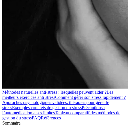
Méthodes naturelles anti-stress : lesquelles peuvent aider ?
Les
meilleurs exercices anti-stress
Comment gérer son stress rapidement ?
Approches psychologiques validées: thérapies pour gérer le
stress
Exemples concrets de gestion du stress
Précautions :
l’automédication a ses limites
Tableau comparatif des méthodes de
gestion du stress
FAQ
Références
Sommaire