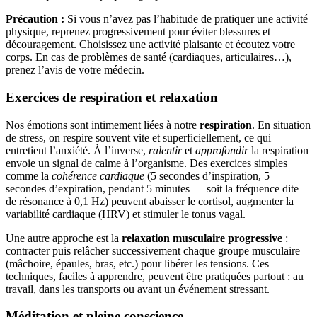
Précaution :
Si vous n’avez pas l’habitude de pratiquer une activité
physique, reprenez progressivement pour éviter blessures et
découragement. Choisissez une activité plaisante et écoutez votre
corps. En cas de problèmes de santé (cardiaques, articulaires…),
prenez l’avis de votre médecin.
Exercices de respiration et relaxation
Nos émotions sont intimement liées à notre
respiration
. En situation
de stress, on respire souvent vite et superficiellement, ce qui
entretient l’anxiété. À l’inverse,
ralentir
et
approfondir
la respiration
envoie un signal de calme à l’organisme. Des exercices simples
comme la
cohérence cardiaque
(5 secondes d’inspiration, 5
secondes d’expiration, pendant 5 minutes — soit la fréquence dite
de résonance à 0,1 Hz) peuvent abaisser le cortisol, augmenter la
variabilité cardiaque (HRV) et stimuler le tonus vagal.
Une autre approche est la
relaxation musculaire progressive
:
contracter puis relâcher successivement chaque groupe musculaire
(mâchoire, épaules, bras, etc.) pour libérer les tensions. Ces
techniques, faciles à apprendre, peuvent être pratiquées partout : au
travail, dans les transports ou avant un événement stressant.
Méditation et pleine conscience