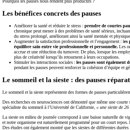
Pourquoi les pauses nous rendent plus productifs ?
Les bénéfices concrets des pauses
Améliorer la santé et réduire le stress :
prendre de courtes paus
chronique peut mener à des problèmes de santé sérieux, incluant 
du stress prolongé, améliorant ainsi la santé mentale et physique
Augmenter la satisfaction professionnelle et l’engagement : l
es 
équilibre sain entre vie professionnelle et personnelle.
Les or
accrue et une réduction du turnover. De plus, lorsque les emplo
plus de créativité lorsqu’ils retournent à leurs occupations.
Stimuler les interactions sociales :
les pauses sont également d
pendant les pauses peuvent renforcer la cohésion d’équipe et gén
Le sommeil et la sieste : des pauses réparat
Le sommeil et la sieste représentent des formes de pauses particulière
Des recherches en neurosciences ont démontré que même une courte sie
spécialiste du sommeil à l’Université de Californie,
« une sieste de 2
La sieste en milieu de journée correspond à une baisse naturelle de vi
et notre organisme est naturellement programmé pour un court repos.
Des études ont également montré que les siestes de différentes durées 