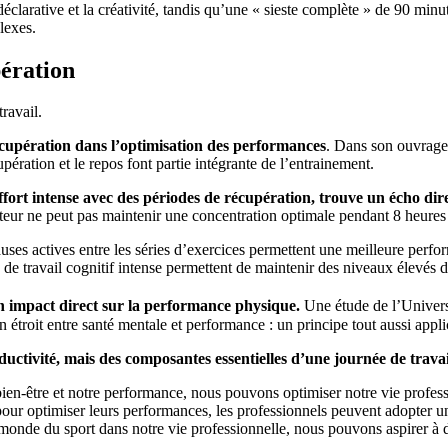
clarative et la créativité, tandis qu’une « sieste complète » de 90 minu
lexes.
pération
travail.
cupération dans l’optimisation des performances
. Dans son ouvrag
upération et le repos font partie intégrante de l’entrainement.
effort intense avec des périodes de récupération, trouve un écho dir
rateur ne peut pas maintenir une concentration optimale pendant 8 heures
ses actives entre les séries d’exercices permettent une meilleure perf
s » de travail cognitif intense permettent de maintenir des niveaux élevés
un impact direct sur la performance physique.
Une étude de l’Univer
n étroit entre santé mentale et performance : un principe tout aussi appl
ctivité, mais des composantes essentielles d’une journée de travail
bien-être et notre performance, nous pouvons optimiser notre vie profess
pour optimiser leurs performances, les professionnels peuvent adopter un
u monde du sport dans notre vie professionnelle, nous pouvons aspirer à 