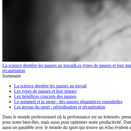
La science derrière les pauses au travail
Les types de pauses et leur im
récupération
Sommaire
La science derrière les pauses au travail
Les types de pauses et leur impact
Les bénéfices concrets des pauses
Le sommeil et la sieste : des pauses réparatrices essentielles
Les leçons du sport : périodisation et récupération
Dans le monde professionnel où la performance est un leitmotiv, prendr
pour notre bien-être, mais aussi pour optimiser notre productivité. Da
aussi un parallèle avec le monde du sport qui trouve un écho évident 