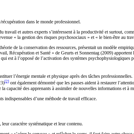
l/récupération dans le monde professionnel.
 travail et autres experts s’intéressent à la productivité et surtout, 
evenue « la gestion des risques psychosociaux » et « le bien-être au trava
éorie de la conservation des ressources, présentait un modèle empiriquem
il, Récupération et Santé » de Geurts et Sonnentag (2009) apportent leu
ui est à l’opposé de l’activation des systèmes psychophysiologiques pe
tituer l’énergie mentale et physique après des tâches professionnelles. P
[2]
23)
ont également démontré que les pauses aident à restaurer l’attentio
la capacité des apprenants à assimiler de nouvelles informations et à m
ts indispensables d’une méthode de travail efficace.
, leur caractère systématique et leur contenu.
ment « s’aérer le cerveau » et relâcher le corps, il faut faire autre chos