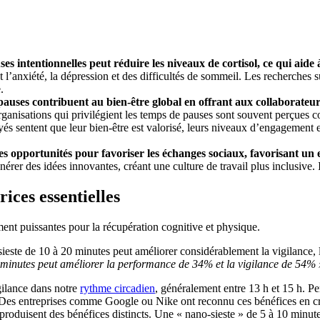
es intentionnelles peut réduire les niveaux de cortisol, ce qui aide
l’anxiété, la dépression et des difficultés de sommeil. Les recherches s
.
pauses contribuent au bien-être global en offrant aux collaborateu
ganisations qui privilégient les temps de pauses sont souvent perçues c
yés sentent que leur bien-être est valorisé, leurs niveaux d’engagement
es opportunités pour favoriser les échanges sociaux, favorisant un 
érer des idées innovantes, créant une culture de travail plus inclusive. 
rices essentielles
ment puissantes pour la récupération cognitive et physique.
ste de 10 à 20 minutes peut améliorer considérablement la vigilance, 
6 minutes peut améliorer la performance de 34% et la vigilance de 54% 
gilance dans notre
rythme circadien
, généralement entre 13 h et 15 h. P
 Des entreprises comme Google ou Nike ont reconnu ces bénéfices en cr
produisent des bénéfices distincts. Une « nano-sieste » de 5 à 10 minute