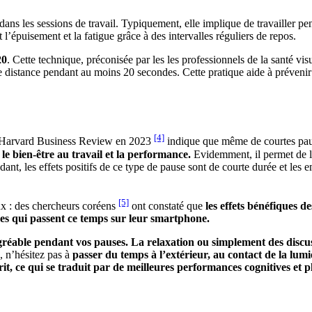
dans les sessions de travail. Typiquement, elle implique de travailler 
l’épuisement et la fatigue grâce à des intervalles réguliers de repos.
20
. Cette technique, préconisée par les les professionnels de la santé v
de distance pendant au moins 20 secondes. Cette pratique aide à prévenir
[4]
a Harvard Business Review en 2023
indique que même de courtes paus
le bien-être au travail et la performance.
Evidemment, il permet de lut
nt, les effets positifs de ce type de pause sont de courte durée et les e
[5]
ux : des chercheurs coréens
ont constaté que
les effets bénéfiques 
nnes qui passent ce temps sur leur smartphone.
éable pendant vos pauses. La relaxation ou simplement des discussi
s, n’hésitez pas à
passer du temps à l’extérieur, au contact de la lumiè
sprit, ce qui se traduit par de meilleures performances cognitives et pl