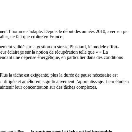
comment l’homme s’adapte. Depuis le début des années 2010, avec en pic
il », ne fait que croitre en France.
ent validé sur la gestion du stress. Plus tard, le modèle effort-
r éclairage sur la notion de récupération telle que « « La
ndant une dépense énergétique, en particulier dans des conditions
lus la tâche est exigeante, plus la durée de pause nécessaire est
n dirigée et améliorent significativement l’apprentissage. Leur étude a
aintenir leur concentration sur des tâches complexes.
e que travailler —
la rupture avec la tâche est indispensable.