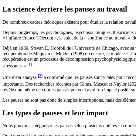
La science derrière les pauses au travail
De nombreux cadres théoriques existent pour étudier la relation travai
Depuis longtemps, les psychologues, psychosociologues, théoriciens du
« l’affaire France Télécom », le sujet de la « souffrance au travail », d
Déjà en 1989, Stevan E. Hobfoll de l’Université de Chicago, avec sa th
récupération de Meijman et Mulder (1998) ou encore, le modèle « Trava
récupération est un processus de décompression psychophysiologique q
[1]
stressantes »
[2]
Une méta-analyse
a confirmé que les pauses sont vitales pour recons
importante. Des recherches récentes par Ginns, Muscat et Naylor (20
révélé que même de courtes pauses peuvent avoir un impact positif sur 
Les pauses ne sont pas donc de simples interruptions, mais des élémen
Les types de pauses et leur impact
Nous pouvons catégoriser les pauses selon plusieurs critères : la durée
Quel que soit le type de pause, un point fait consensus : pour véritable