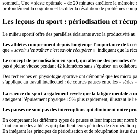
sommeil. Une « sieste optimale » de 20 minutes améliore la mémoire dé
profondément la cognition et faciliter la résolution de problèmes comp
Les leçons du sport : périodisation et récu
Le milieu sportif offre des parallèles éclairants avec la productivité au 
Les athlètes comprennent depuis longtemps l’importance de la ré
que
« savoir s’entraîner c’est savoir récupérer »
, indiquant que la réc
Le concept de périodisation en sport, qui alterne des périodes d’
pas à pleine vitesse pendant 42 kilomètres sans s’épuiser, un collabo
Des recherches en physiologie sportive ont démontré que les micro-pau
s’applique au travail intellectuel : de courtes pauses entre les « série
La science du sport a également révélé que la fatigue mentale a 
atteignent l’épuisement physique 15% plus rapidement, illustrant le lie
Les pauses ne sont pas des interruptions qui diminuent notre produ
En comprenant les différents types de pauses et leur impact sur notre 
Tout comme les athlètes qui planifient leurs périodes de récupération 
En intégrant les principes de périodisation et de récupération issus d