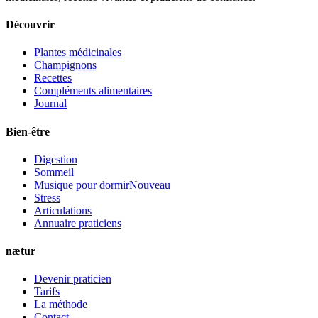
Découvrir
Plantes médicinales
Champignons
Recettes
Compléments alimentaires
Journal
Bien-être
Digestion
Sommeil
Musique pour dormir
Nouveau
Stress
Articulations
Annuaire praticiens
nætur
Devenir praticien
Tarifs
La méthode
Contact