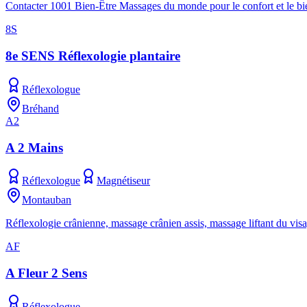
Contacter 1001 Bien-Être Massages du monde pour le confort et le bien
8S
8e SENS Réflexologie plantaire
Réflexologue
Bréhand
A2
A 2 Mains
Réflexologue
Magnétiseur
Montauban
Réflexologie crânienne, massage crânien assis, massage liftant du visa
AF
A Fleur 2 Sens
Réflexologue