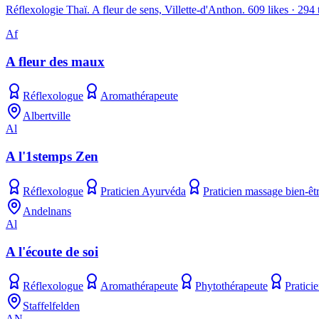
Réflexologie Thaï. A fleur de sens, Villette-d'Anthon. 609 likes · 294 t
Af
A fleur des maux
Réflexologue
Aromathérapeute
Albertville
Al
A l'1stemps Zen
Réflexologue
Praticien Ayurvéda
Praticien massage bien-êt
Andelnans
Al
A l'écoute de soi
Réflexologue
Aromathérapeute
Phytothérapeute
Pratici
Staffelfelden
AN