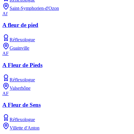
Saint-Symphorien-d'Ozon
Af
A fleur de pied
Réflexologue
Guainville
AF
A Fleur de Pieds
Réflexologue
Valserhône
AF
A Fleur de Sens
Réflexologue
Villette d'Anton