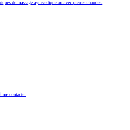
chniques de massage ayurvedique ou avec pierres chaudes.
 à me contacter