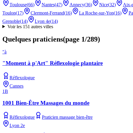
Toulouse
(
66
)
Nantes
(
47
)
Annecy
(
36
)
Nice
(
32
)
Aix-
Toulon
(
17
)
Clermont-Ferrand
(
16
)
La Roche-sur-Yon
(
16
)
Pa
Grenoble
(
14
)
Lyon 4e
(
14
)
Voir les 151 autres villes
Quelques praticiens
(
page
1
/
289
)
"à
"Moment à p'Art" Réflexologie plantaire
Réflexologue
Cannes
1B
1001 Bien-Être Massages du monde
Réflexologue
Praticien massage bien-être
Lyon 2e