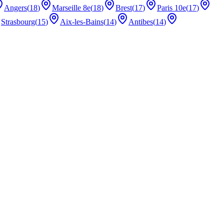
Angers
(
18
)
Marseille 8e
(
18
)
Brest
(
17
)
Paris 10e
(
17
)
Strasbourg
(
15
)
Aix-les-Bains
(
14
)
Antibes
(
14
)