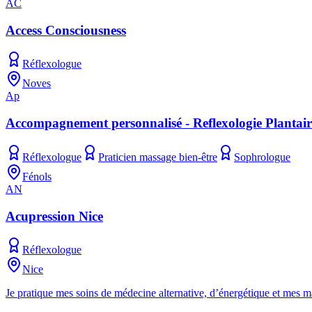
AC
Access Consciousness
Réflexologue
Noves
Ap
Accompagnement personnalisé - Reflexologie Plantaire
Réflexologue
Praticien massage bien-être
Sophrologue
Fénols
AN
Acupression Nice
Réflexologue
Nice
Je pratique mes soins de médecine alternative, d’énergétique et mes ma