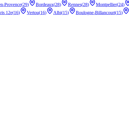
en-Provence
(
29
)
Bordeaux
(
28
)
Rennes
(
28
)
Montpellier
(
24
)
ris 12e
(
16
)
Vertou
(
16
)
Albi
(
15
)
Boulogne-Billancourt
(
15
)