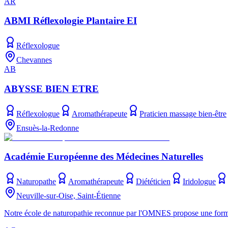
AR
ABMI Réflexologie Plantaire EI
Réflexologue
Chevannes
AB
ABYSSE BIEN ETRE
Réflexologue
Aromathérapeute
Praticien massage bien-être
Ensuès-la-Redonne
Académie Européenne des Médecines Naturelles
Naturopathe
Aromathérapeute
Diététicien
Iridologue
Neuville-sur-Oise, Saint-Étienne
Notre école de naturopathie reconnue par l'OMNES propose une format