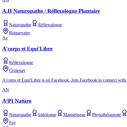
A.H Naturopathe / Réflexologue Plantaire
Naturopathe
Réflexologue
Roquevaire
Ae
A'corps et Equi'Libre
Réflexologue
Crotenay
A'corps et Equi'Libre is on Facebook. Join Facebook to connect with
AN
A²PI Naturo
Naturopathe
Iridologue
Magnétiseur
Phytothérapeute
Fay