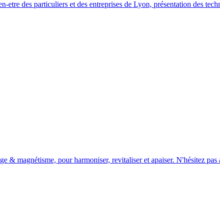
-etre des particuliers et des entreprises de Lyon, présentation des te
ge & magnétisme, pour harmoniser, revitaliser et apaiser. N'hésitez pas