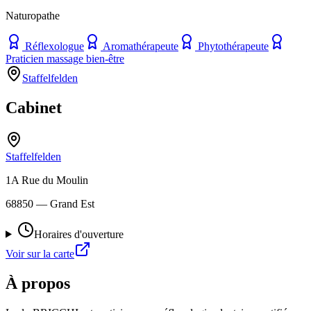
Naturopathe
Réflexologue
Aromathérapeute
Phytothérapeute
Praticien massage bien-être
Staffelfelden
Cabinet
Staffelfelden
1A Rue du Moulin
68850
— Grand Est
Horaires d'ouverture
Voir sur la carte
À propos