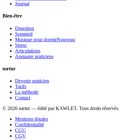
Journal
Bien-être
Digestion
Sommeil
Musique pour dormir
Nouveau
Stress
Articulations
Annuaire praticiens
nætur
Devenir praticien
Tarifs
La méthode
Contact
©
2026
nætur — édité par
KAWLET
. Tous droits réservés.
Mentions légales
Confidentialité
CGU
CGV