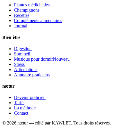
Plantes médicinales
Champignons
Recettes
Compléments alimentaires
Journal
Bien-être
Digestion
Sommeil
Musique pour dormir
Nouveau
Stress
Articulations
Annuaire praticiens
nætur
Devenir praticien
Tarifs
La méthode
Contact
©
2026
nætur — édité par
KAWLET
. Tous droits réservés.