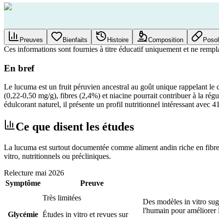
Preuves
Bienfaits
Histoire
Composition
Posol
Ces informations sont fournies à titre éducatif uniquement et ne rempl
En bref
Le lucuma est un fruit péruvien ancestral au goût unique rappelant le ca
(0,22-0,50 mg/g), fibres (2,4%) et niacine pourrait contribuer à la ré
édulcorant naturel, il présente un profil nutritionnel intéressant avec
Ce que disent les études
La lucuma est surtout documentée comme aliment andin riche en fibres,
vitro, nutritionnels ou précliniques.
Relecture
mai 2026
Symptôme
Preuve
Très limitées
Des modèles in vitro sug
l'humain pour améliorer 
Glycémie
Études in vitro et revues sur