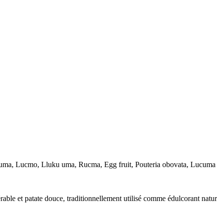
 Lúcuma, Lucmo, Lluku uma, Rucma, Egg fruit, Pouteria obovata, Lucum
able et patate douce, traditionnellement utilisé comme édulcorant naturel