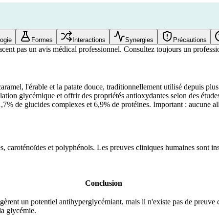
ogie
Formes
Interactions
Synergies
Précautions
acent pas un avis médical professionnel. Consultez toujours un professio
ramel, l'érable et la patate douce, traditionnellement utilisé depuis plu
gulation glycémique et offrir des propriétés antioxydantes selon des étu
 41,7% de glucides complexes et 6,9% de protéines. Important : aucune all
 caroténoïdes et polyphénols. Les preuves cliniques humaines sont insu
Conclusion
gèrent un potentiel antihyperglycémiant, mais il n'existe pas de preuve 
la glycémie.