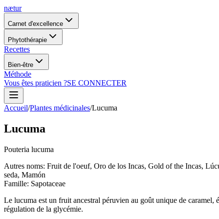
nætur
Carnet d'excellence
Phytothérapie
Recettes
Bien-être
Méthode
Vous êtes praticien ?
SE CONNECTER
Accueil
/
Plantes médicinales
/
Lucuma
Lucuma
Pouteria lucuma
Autres noms
:
Fruit de l'oeuf, Oro de los Incas, Gold of the Incas,
seda, Mamón
Famille
:
Sapotaceae
Le lucuma est un fruit ancestral péruvien au goût unique de caramel, ér
régulation de la glycémie.