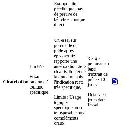
Extrapolation
préclinique, pas
de preuve de
bénéfice clinique
direct
Un essai sur
pommade de
prêle après
épisiotomie
3-3 g ·
rapporte une
pommade à
amélioration de la
Limitées
base
cicatrisation et de
d'extrait de
Essai
la douleur, mais
prêle · 10
Cicatrisation
randomisé
l'indication reste
jours
topique
très spécifique.
spécifique
Délai :
10
Limite :
Usage
jours dans
topique
l'essai
spécifique, non
transposable aux
compléments
oraux