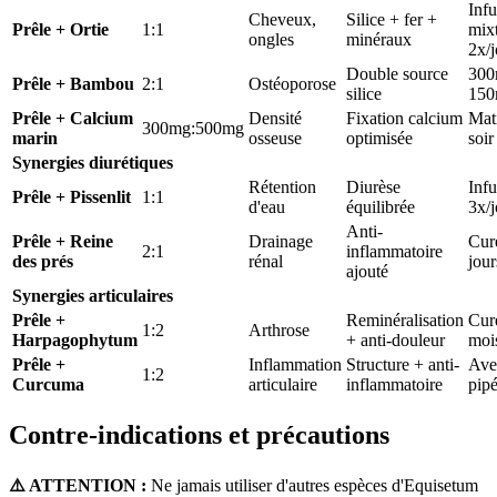
Infu
Cheveux,
Silice + fer +
Prêle + Ortie
1:1
mix
ongles
minéraux
2x/j
Double source
300
Prêle + Bambou
2:1
Ostéoporose
silice
150
Prêle + Calcium
Densité
Fixation calcium
Mati
300mg:500mg
marin
osseuse
optimisée
soir
Synergies diurétiques
Rétention
Diurèse
Infu
Prêle + Pissenlit
1:1
d'eau
équilibrée
3x/j
Anti-
Prêle + Reine
Drainage
Cur
2:1
inflammatoire
des prés
rénal
jour
ajouté
Synergies articulaires
Prêle +
Reminéralisation
Cur
1:2
Arthrose
Harpagophytum
+ anti-douleur
moi
Prêle +
Inflammation
Structure + anti-
Ave
1:2
Curcuma
articulaire
inflammatoire
pipé
Contre-indications et précautions
⚠️ ATTENTION :
Ne jamais utiliser d'autres espèces d'Equisetum