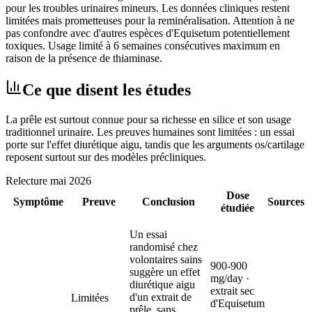
pour les troubles urinaires mineurs. Les données cliniques restent
limitées mais prometteuses pour la reminéralisation. Attention à ne
pas confondre avec d'autres espèces d'Equisetum potentiellement
toxiques. Usage limité à 6 semaines consécutives maximum en
raison de la présence de thiaminase.
Ce que disent les études
La prêle est surtout connue pour sa richesse en silice et son usage
traditionnel urinaire. Les preuves humaines sont limitées : un essai
porte sur l'effet diurétique aigu, tandis que les arguments os/cartilage
reposent surtout sur des modèles précliniques.
Relecture
mai 2026
Dose
Symptôme
Preuve
Conclusion
Sources
étudiée
Un essai
randomisé chez
volontaires sains
900-900
suggère un effet
mg/day ·
diurétique aigu
extrait sec
d'un extrait de
Limitées
d'Equisetum
prêle, sans