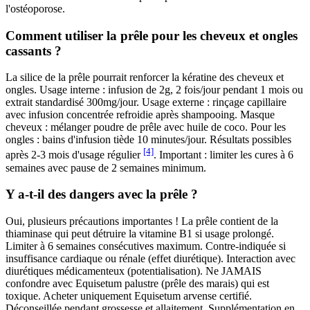
l'ostéoporose.
Comment utiliser la prêle pour les cheveux et ongles
cassants ?
La silice de la prêle pourrait renforcer la kératine des cheveux et
ongles. Usage interne : infusion de 2g, 2 fois/jour pendant 1 mois ou
extrait standardisé 300mg/jour. Usage externe : rinçage capillaire
avec infusion concentrée refroidie après shampooing. Masque
cheveux : mélanger poudre de prêle avec huile de coco. Pour les
ongles : bains d'infusion tiède 10 minutes/jour. Résultats possibles
[4]
après 2-3 mois d'usage régulier
. Important : limiter les cures à 6
semaines avec pause de 2 semaines minimum.
Y a-t-il des dangers avec la prêle ?
Oui, plusieurs précautions importantes ! La prêle contient de la
thiaminase qui peut détruire la vitamine B1 si usage prolongé.
Limiter à 6 semaines consécutives maximum. Contre-indiquée si
insuffisance cardiaque ou rénale (effet diurétique). Interaction avec
diurétiques médicamenteux (potentialisation). Ne JAMAIS
confondre avec Equisetum palustre (prêle des marais) qui est
toxique. Acheter uniquement Equisetum arvense certifié.
Déconseillée pendant grossesse et allaitement. Supplémentation en