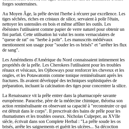
forges souterraines.
Au Moyen Âge, la prêle devint l'herbe à récurer par excellence. Les
tiges séchées, riches en cristaux de silice, servaient à polir l'étain,
nettoyer les ustensiles en bois et même affûter les outils. Les
ébénistes l'utilisaient comme papier de verre naturel pour obtenir un
fini parfait. Cette utilisation lui valut les noms vernaculaires de
"queue de rat" ou "herbe à polir". Les manuscrits médiévaux
mentionnent son usage pour "souder les os brisés" et "arrêter les flux
de sang".
Les Amérindiens d'Amérique du Nord connaissaient intimement les
propriétés de la prêle. Les Cherokees l'utilisaient pour les troubles
rénaux et vésicaux, les Ojiboways pour renforcer les cheveux et les
ongles, et les Potawatomis comme tonique reminéralisant après les
fractures. Ils avaient développé des techniques sophistiquées de
préparation, incluant la calcination des tiges pour concentrer la silice.
La Renaissance vit la prêle entrer dans la pharmacopée savante
européenne. Paracelse, père de la médecine chimique, théorisa son
action reminéralisante en observant sa capacité à "reconstruire ce qui
est détruit dans le corps". Il prescrivait des bains de prêle pour les
rhumatismes et les troubles osseux. Nicholas Culpeper, au XVIIe
siècle, écrivait dans son Complete Herbal : "La prêle soude les os
brisés, arrête les saignements et guérit les ulcères... Sa décoction