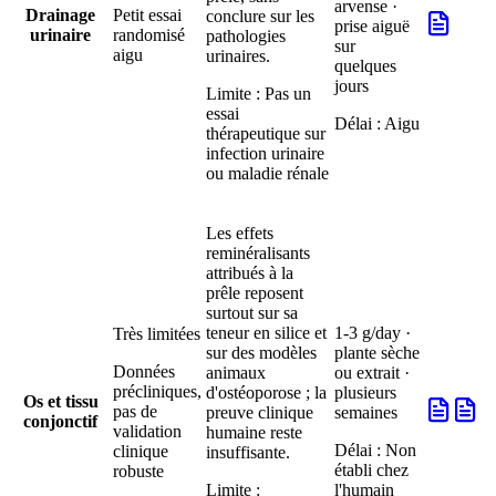
arvense ·
Drainage
Petit essai
conclure sur les
prise aiguë
urinaire
randomisé
pathologies
sur
aigu
urinaires.
quelques
jours
Limite :
Pas un
essai
Délai :
Aigu
thérapeutique sur
infection urinaire
ou maladie rénale
Les effets
reminéralisants
attribués à la
prêle reposent
surtout sur sa
teneur en silice et
1-3 g/day ·
Très limitées
sur des modèles
plante sèche
Données
animaux
ou extrait ·
précliniques,
d'ostéoporose ; la
plusieurs
Os et tissu
pas de
preuve clinique
semaines
conjonctif
validation
humaine reste
Délai :
Non
clinique
insuffisante.
établi chez
robuste
Limite :
l'humain