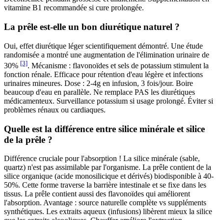
vitamine B1 recommandée si cure prolongée.
La prêle est-elle un bon diurétique naturel ?
Oui, effet diurétique léger scientifiquement démontré. Une étude
randomisée a montré une augmentation de l'élimination urinaire de
[3]
30%
. Mécanisme : flavonoïdes et sels de potassium stimulent la
fonction rénale. Efficace pour rétention d'eau légère et infections
urinaires mineures. Dose : 2-4g en infusion, 3 fois/jour. Boire
beaucoup d'eau en parallèle. Ne remplace PAS les diurétiques
médicamenteux. Surveillance potassium si usage prolongé. Éviter si
problèmes rénaux ou cardiaques.
Quelle est la différence entre silice minérale et silice
de la prêle ?
Différence cruciale pour l'absorption ! La silice minérale (sable,
quartz) n'est pas assimilable par l'organisme. La prêle contient de la
silice organique (acide monosilicique et dérivés) biodisponible à 40-
50%. Cette forme traverse la barrière intestinale et se fixe dans les
tissus. La prêle contient aussi des flavonoïdes qui améliorent
l'absorption. Avantage : source naturelle complète vs suppléments
synthétiques. Les extraits aqueux (infusions) libèrent mieux la silice