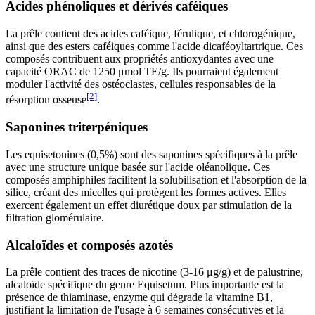
Acides phénoliques et dérivés caféiques
La prêle contient des acides caféique, férulique, et chlorogénique,
ainsi que des esters caféiques comme l'acide dicaféoyltartrique. Ces
composés contribuent aux propriétés antioxydantes avec une
capacité ORAC de 1250 μmol TE/g. Ils pourraient également
moduler l'activité des ostéoclastes, cellules responsables de la
[2]
résorption osseuse
.
Saponines triterpéniques
Les equisetonines (0,5%) sont des saponines spécifiques à la prêle
avec une structure unique basée sur l'acide oléanolique. Ces
composés amphiphiles facilitent la solubilisation et l'absorption de la
silice, créant des micelles qui protègent les formes actives. Elles
exercent également un effet diurétique doux par stimulation de la
filtration glomérulaire.
Alcaloïdes et composés azotés
La prêle contient des traces de nicotine (3-16 μg/g) et de palustrine,
alcaloïde spécifique du genre Equisetum. Plus importante est la
présence de thiaminase, enzyme qui dégrade la vitamine B1,
justifiant la limitation de l'usage à 6 semaines consécutives et la