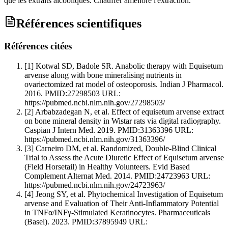
que les extraits alcooliques. Chauffer améliore l'extraction.
Références scientifiques
Références citées
[1]
Kotwal SD, Badole SR. Anabolic therapy with Equisetum
arvense along with bone mineralising nutrients in
ovariectomized rat model of osteoporosis. Indian J Pharmacol.
2016. PMID:27298503 URL:
https://pubmed.ncbi.nlm.nih.gov/27298503/
[2]
Arbabzadegan N, et al. Effect of equisetum arvense extract
on bone mineral density in Wistar rats via digital radiography.
Caspian J Intern Med. 2019. PMID:31363396 URL:
https://pubmed.ncbi.nlm.nih.gov/31363396/
[3]
Carneiro DM, et al. Randomized, Double-Blind Clinical
Trial to Assess the Acute Diuretic Effect of Equisetum arvense
(Field Horsetail) in Healthy Volunteers. Evid Based
Complement Alternat Med. 2014. PMID:24723963 URL:
https://pubmed.ncbi.nlm.nih.gov/24723963/
[4]
Jeong SY, et al. Phytochemical Investigation of Equisetum
arvense and Evaluation of Their Anti-Inflammatory Potential
in TNFα/INFγ-Stimulated Keratinocytes. Pharmaceuticals
(Basel). 2023. PMID:37895949 URL: