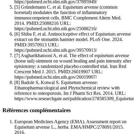
https://pubmed.ncbi.nlm.nih.gov/37895949/
[5]
Gründemann C, et al. Equisetum arvense (common
horsetail) modulates the function of inflammatory
immunocompetent cells. BMC Complement Altern Med.
2014. PMID:25088216 URL:
https://pubmed.ncbi.nlm.nih.gov/25088216/
[6]
Shiba F, et al. Antinociceptive effect of Equisetum arvense
extract on the stomatitis hamster model. PLoS One. 2024.
PMID:39570913 URL:
https://pubmed.ncbi.nlm.nih.gov/39570913/
[7]
Asgharikhatooni A, et al. The effect of equisetum arvense
(horse tail) ointment on wound healing and pain intensity after
episiotomy: a randomized placebo-controlled trial. Iran Red
Crescent Med J. 2015. PMID:26019907 URL:
https://pubmed.ncbi.nlm.nih.gov/26019907/
[8]
Badole S, Kotwal S. Equisetum arvense:
Ethanopharmacological and Phytochemical review with
reference to osteoporosis. Int J Pharm Sci Res. 2014. URL:
https://www.researchgate.net/publication/278585309_Equise
Références complémentaires
European Medicines Agency (EMA). Assessment report on
Equisetum arvense L., herba. EMA/HMPC/278091/2015.
2016.