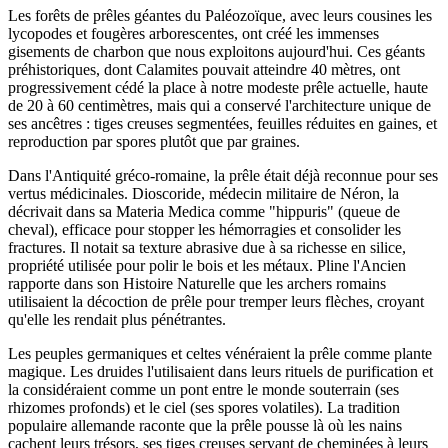
Les forêts de prêles géantes du Paléozoïque, avec leurs cousines les
lycopodes et fougères arborescentes, ont créé les immenses
gisements de charbon que nous exploitons aujourd'hui. Ces géants
préhistoriques, dont Calamites pouvait atteindre 40 mètres, ont
progressivement cédé la place à notre modeste prêle actuelle, haute
de 20 à 60 centimètres, mais qui a conservé l'architecture unique de
ses ancêtres : tiges creuses segmentées, feuilles réduites en gaines, et
reproduction par spores plutôt que par graines.
Dans l'Antiquité gréco-romaine, la prêle était déjà reconnue pour ses
vertus médicinales. Dioscoride, médecin militaire de Néron, la
décrivait dans sa Materia Medica comme "hippuris" (queue de
cheval), efficace pour stopper les hémorragies et consolider les
fractures. Il notait sa texture abrasive due à sa richesse en silice,
propriété utilisée pour polir le bois et les métaux. Pline l'Ancien
rapporte dans son Histoire Naturelle que les archers romains
utilisaient la décoction de prêle pour tremper leurs flèches, croyant
qu'elle les rendait plus pénétrantes.
Les peuples germaniques et celtes vénéraient la prêle comme plante
magique. Les druides l'utilisaient dans leurs rituels de purification et
la considéraient comme un pont entre le monde souterrain (ses
rhizomes profonds) et le ciel (ses spores volatiles). La tradition
populaire allemande raconte que la prêle pousse là où les nains
cachent leurs trésors, ses tiges creuses servant de cheminées à leurs