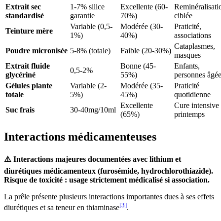
Extrait sec
1-7% silice
Excellente (60-
Reminéralisati
standardisé
garantie
70%)
ciblée
Variable (0,5-
Modérée (30-
Praticité,
Teinture mère
1%)
40%)
associations
Cataplasmes,
Poudre micronisée
5-8% (totale)
Faible (20-30%)
masques
Extrait fluide
Bonne (45-
Enfants,
0,5-2%
glycériné
55%)
personnes âgé
Gélules plante
Variable (2-
Modérée (35-
Praticité
totale
5%)
45%)
quotidienne
Excellente
Cure intensive
Suc frais
30-40mg/10ml
(65%)
printemps
Interactions médicamenteuses
⚠️ Interactions majeures documentées avec lithium et
diurétiques médicamenteux (furosémide, hydrochlorothiazide).
Risque de toxicité : usage strictement médicalisé si association.
La prêle présente plusieurs interactions importantes dues à ses effets
[3]
diurétiques et sa teneur en thiaminase
.