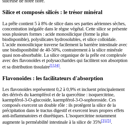
siliceuse de notre flore.
Silice et composés silicés : le trésor minéral
La prêle contient 5 à 8% de silice dans ses parties aériennes sèches,
concentration inégalée dans le règne végétal. Cette silice se présente
sous plusieurs formes : acide monosilicique (forme la plus
biodisponible), polysilicates hydrosolubles, et silice colloïdale.
L'acide monosilicique traverse facilement la barrière intestinale avec
une biodisponibilité de 40-50%, contrairement à la silice minérale
quasi non-absorbable. La silice organique de la prêle est complexée
avec des flavonoïdes et polysaccharides qui facilitent son absorption
[1]
,
[4]
et sa distribution tissulaire
.
Flavonoïdes : les facilitateurs d'absorption
Les flavonoïdes représentent 0,2 à 0,9% et incluent principalement
des dérivés du kaempférol et de la quercétine : isoquercitrine,
kaempférol-3-O-glucoside, kaempférol-3-O-sophoroside. Ces
composés exercent un double rôle : ils protègent la silice de la
précipitation dans le tractus digestif et exercent leurs propres effets
anti-inflammatoires et diurétiques. L'isoquercitrine notamment
[3]
,
[5]
augmente la perméabilité intestinale à la silice de 35%
.