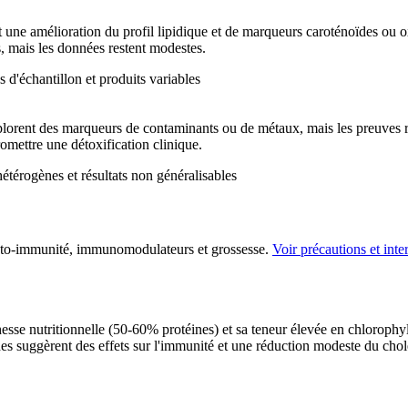
 une amélioration du profil lipidique et de marqueurs caroténoïdes ou o
s, mais les données restent modestes.
les d'échantillon et produits variables
lorent des marqueurs de contaminants ou de métaux, mais les preuves r
romettre une détoxification clinique.
étérogènes et résultats non généralisables
auto-immunité, immunomodulateurs et grossesse.
Voir précautions et inte
esse nutritionnelle (50-60% protéines) et sa teneur élevée en chlorophyl
udes suggèrent des effets sur l'immunité et une réduction modeste du cho