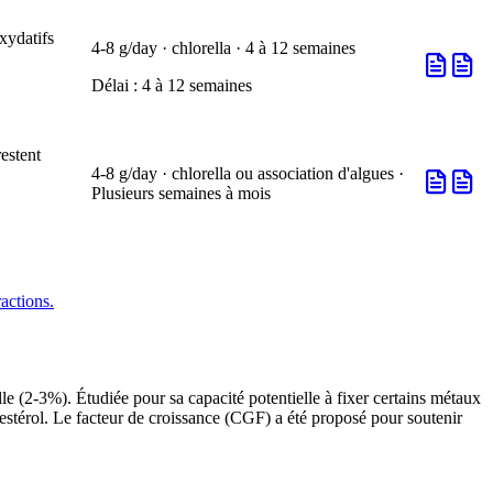
xydatifs
4-8 g/day · chlorella · 4 à 12 semaines
Délai :
4 à 12 semaines
estent
4-8 g/day · chlorella ou association d'algues ·
Plusieurs semaines à mois
ractions.
le (2-3%). Étudiée pour sa capacité potentielle à fixer certains métaux
lestérol. Le facteur de croissance (CGF) a été proposé pour soutenir