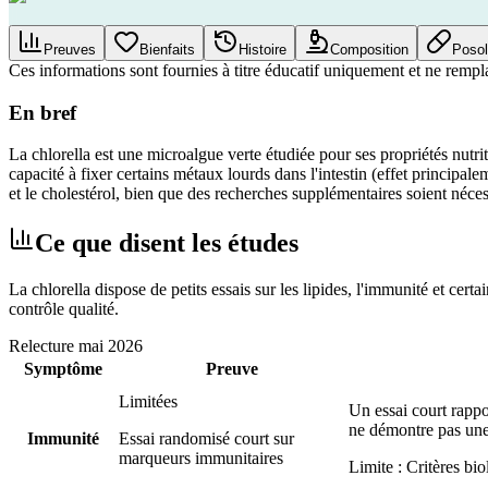
Preuves
Bienfaits
Histoire
Composition
Posol
Ces informations sont fournies à titre éducatif uniquement et ne rempl
En bref
La chlorella est une microalgue verte étudiée pour ses propriétés nutri
capacité à fixer certains métaux lourds dans l'intestin (effet principa
et le cholestérol, bien que des recherches supplémentaires soient néce
Ce que disent les études
La chlorella dispose de petits essais sur les lipides, l'immunité et cer
contrôle qualité.
Relecture
mai 2026
Symptôme
Preuve
Limitées
Un essai court rappo
ne démontre pas une 
Immunité
Essai randomisé court sur
marqueurs immunitaires
Limite :
Critères bio