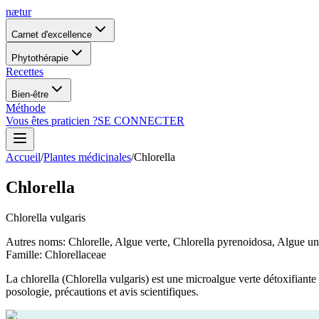
nætur
Carnet d'excellence
Phytothérapie
Recettes
Bien-être
Méthode
Vous êtes praticien ?
SE CONNECTER
Accueil
/
Plantes médicinales
/
Chlorella
Chlorella
Chlorella vulgaris
Autres noms
:
Chlorelle, Algue verte, Chlorella pyrenoidosa, Algue un
Famille
:
Chlorellaceae
La chlorella (Chlorella vulgaris) est une microalgue verte détoxifiante
posologie, précautions et avis scientifiques.