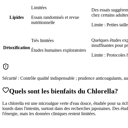
Limitées
Des essais suggèrent
chez certains adulte
Lipides
Essais randomisés et revue
nutritionnelle
Limite :
Petites tail
Quelques études exp
Très limitées
insuffisantes pour p
Détoxification
Études humaines exploratoires
Limite :
Protocoles h
Sécurité :
Contrôle qualité indispensable ; prudence anticoagulants, 
Quels sont les bienfaits
du Chlorella
?
La chlorella est une microalgue verte d'eau douce, étudiée pour sa rich
lourds dans l'intestin, surtout dans des recherches japonaises. Des ét
l'énergie, mais les données cliniques restent limitées.