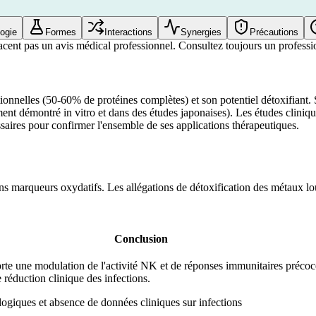
ogie
Formes
Interactions
Synergies
Précautions
acent pas un avis médical professionnel. Consultez toujours un professio
tionnelles (50-60% de protéines complètes) et son potentiel détoxifiant. 
lement démontré in vitro et dans des études japonaises). Les études clini
ssaires pour confirmer l'ensemble de ses applications thérapeutiques.
tains marqueurs oxydatifs. Les allégations de détoxification des métaux l
Conclusion
rte une modulation de l'activité NK et de réponses immunitaires précoc
réduction clinique des infections.
logiques et absence de données cliniques sur infections