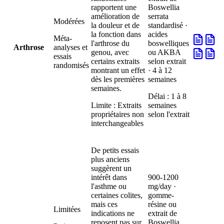
rapportent une
Boswellia
amélioration de
serrata
Modérées
la douleur et de
standardisé ·
la fonction dans
acides
Méta-
l'arthrose du
boswelliques
Arthrose
analyses et
genou, avec
ou AKBA
essais
certains extraits
selon extrait
randomisés
montrant un effet
· 4 à 12
dès les premières
semaines
semaines.
Délai :
1 à 8
Limite :
Extraits
semaines
propriétaires non
selon l'extrait
interchangeables
De petits essais
plus anciens
suggèrent un
intérêt dans
900-1200
l'asthme ou
mg/day ·
certaines colites,
gomme-
mais ces
résine ou
Limitées
indications ne
extrait de
reposent pas sur
Boswellia