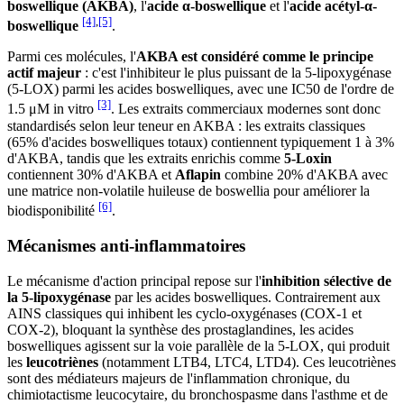
boswellique (AKBA)
, l'
acide α-boswellique
et l'
acide acétyl-α-
[4]
,
[5]
boswellique
.
Parmi ces molécules, l'
AKBA est considéré comme le principe
actif majeur
: c'est l'inhibiteur le plus puissant de la 5-lipoxygénase
(5-LOX) parmi les acides boswelliques, avec une IC50 de l'ordre de
[3]
1.5 μM in vitro
. Les extraits commerciaux modernes sont donc
standardisés selon leur teneur en AKBA : les extraits classiques
(65% d'acides boswelliques totaux) contiennent typiquement 1 à 3%
d'AKBA, tandis que les extraits enrichis comme
5-Loxin
contiennent 30% d'AKBA et
Aflapin
combine 20% d'AKBA avec
une matrice non-volatile huileuse de boswellia pour améliorer la
[6]
biodisponibilité
.
Mécanismes anti-inflammatoires
Le mécanisme d'action principal repose sur l'
inhibition sélective de
la 5-lipoxygénase
par les acides boswelliques. Contrairement aux
AINS classiques qui inhibent les cyclo-oxygénases (COX-1 et
COX-2), bloquant la synthèse des prostaglandines, les acides
boswelliques agissent sur la voie parallèle de la 5-LOX, qui produit
les
leucotriènes
(notamment LTB4, LTC4, LTD4). Ces leucotriènes
sont des médiateurs majeurs de l'inflammation chronique, du
chimiotactisme leucocytaire, du bronchospasme dans l'asthme et de