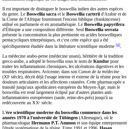
Il est important de distinguer le boswellia indien des autres espèces
du genre. Le
Boswellia sacra
et le
Boswellia carterii
d'Arabie et de
la Corne de l'Afrique fournissent l'encens biblique (frankincense)
utilisé en parfumerie et en aromathérapie. Le
Boswellia papyrifera
d'Éthiopie a une composition différente. Seul
Boswellia serrata
présente la concentration la plus pertinente en acides boswelliques
pentacycliques triterpéniques, et c'est cette espèce qui a été
[4]
spécifiquement étudiée dans la littérature scientifique moderne
.
La médecine arabo-perse (médecine unani), héritière de la tradition
greco-arabe, a adopté le boswellia sous le nom de
Kundur
pour
traiter les inflammations chroniques, les ulcérations digestives et les
troubles respiratoires. Avicenne, dans son
Canon de la médecine
(XIᵉ siècle), décrit déjà l'usage interne et externe de la résine pour les
douleurs articulaires et les affections cutanées. Cette pharmacopée a
transité jusqu'aux apothicaires européens du Moyen-Âge, mais le
boswellia est resté largement éclipsé par d'autres plantes anti-
inflammatoires européennes (saule, reine-des-prés) jusqu'à sa
redécouverte au XXᵉ siècle.
L'
ère scientifique moderne du boswellia commence dans les
années 1970 à l'université de Tübingen
(Allemagne), où le
pharmacologue
Hermann P.T. Ammon
et son équipe entreprennent
l'étude systématique de la résine. Entre 1991 et 1996,
Hasan