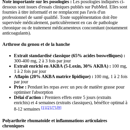
Note importante sur les posologies :
Les posologies indiquées ci-
dessous sont issues d'essais cliniques publiés sur PubMed. Elles sont
fournies à titre informatif et ne remplacent pas l'avis d'un
professionnel de santé qualifié. Toute supplémentation doit être
supervisée médicalement, particulièrement en cas de pathologie
chronique ou de traitement médicamenteux concomitant (notamment
anticoagulants).
Arthrose du genou et de la hanche
Extrait standardisé classique (65% acides boswelliques) :
300-400 mg, 2 à 3 fois par jour
Extrait enrichi en AKBA (5-Loxin, 30% AKBA) :
100 mg,
1 à 2 fois par jour
Aflapin (20% AKBA matrice lipidique) :
100 mg, 1 à 2 fois
par jour
Prise :
Pendant les repas avec un peu de matière grasse pour
optimiser l'absorption
Délai d'action :
Premiers effets entre 5 jours (extraits
enrichis) et 4 semaines (extraits classiques), bénéfice optimal à
[1]
,
[2]
,
[7]
,
[9]
8-12 semaines
Polyarthrite rhumatoïde et inflammations articulaires
chroniques