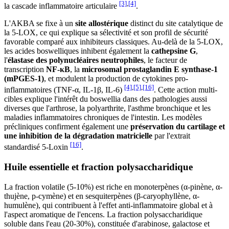
[3]
,
[4]
la cascade inflammatoire articulaire
.
L'AKBA se fixe à un
site allostérique
distinct du site catalytique de
la 5-LOX, ce qui explique sa sélectivité et son profil de sécurité
favorable comparé aux inhibiteurs classiques. Au-delà de la 5-LOX,
les acides boswelliques inhibent également la
cathepsine G
,
l'
élastase des polynucléaires neutrophiles
, le facteur de
transcription
NF-κB
, la
microsomal prostaglandin E synthase-1
(mPGES-1)
, et modulent la production de cytokines pro-
[4]
,
[5]
,
[16]
inflammatoires (TNF-α, IL-1β, IL-6)
. Cette action multi-
cibles explique l'intérêt du boswellia dans des pathologies aussi
diverses que l'arthrose, la polyarthrite, l'asthme bronchique et les
maladies inflammatoires chroniques de l'intestin. Les modèles
précliniques confirment également une
préservation du cartilage et
une inhibition de la dégradation matricielle
par l'extrait
[16]
standardisé 5-Loxin
.
Huile essentielle et fraction polysaccharidique
La fraction volatile (5-10%) est riche en monoterpènes (α-pinène, α-
thujène, p-cymène) et en sesquiterpènes (β-caryophyllène, α-
humulène), qui contribuent à l'effet anti-inflammatoire global et à
l'aspect aromatique de l'encens. La fraction polysaccharidique
soluble dans l'eau (20-30%), constituée d'arabinose, galactose et