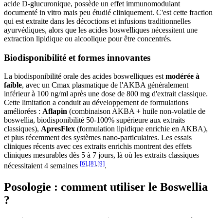
acide D-glucuronique, possède un effet immunomodulant
documenté in vitro mais peu étudié cliniquement. C'est cette fraction
qui est extraite dans les décoctions et infusions traditionnelles
ayurvédiques, alors que les acides boswelliques nécessitent une
extraction lipidique ou alcoolique pour être concentrés.
Biodisponibilité et formes innovantes
La biodisponibilité orale des acides boswelliques est
modérée à
faible
, avec un Cmax plasmatique de l'AKBA généralement
inférieur à 100 ng/ml après une dose de 800 mg d'extrait classique.
Cette limitation a conduit au développement de formulations
améliorées :
Aflapin
(combinaison AKBA + huile non-volatile de
boswellia, biodisponibilité 50-100% supérieure aux extraits
classiques),
ApresFlex
(formulation lipidique enrichie en AKBA),
et plus récemment des systèmes nano-particulaires. Les essais
cliniques récents avec ces extraits enrichis montrent des effets
cliniques mesurables dès 5 à 7 jours, là où les extraits classiques
[6]
,
[8]
,
[9]
nécessitaient 4 semaines
.
Posologie : comment utiliser le Boswellia
?