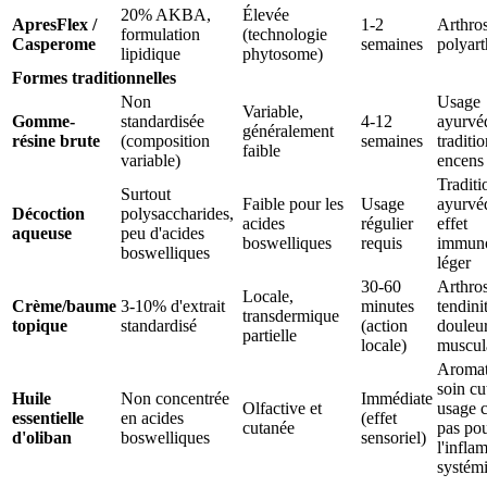
20% AKBA,
Élevée
ApresFlex /
1-2
Arthros
formulation
(technologie
Casperome
semaines
polyart
lipidique
phytosome)
Formes traditionnelles
Non
Usage
Variable,
Gomme-
standardisée
4-12
ayurvé
généralement
résine brute
(composition
semaines
traditi
faible
variable)
encens
Traditi
Surtout
Faible pour les
Usage
ayurvé
Décoction
polysaccharides,
acides
régulier
effet
aqueuse
peu d'acides
boswelliques
requis
immun
boswelliques
léger
30-60
Arthros
Locale,
Crème/baume
3-10% d'extrait
minutes
tendini
transdermique
topique
standardisé
(action
douleu
partielle
locale)
muscul
Aromat
soin cu
Huile
Non concentrée
Immédiate
Olfactive et
usage 
essentielle
en acides
(effet
cutanée
pas po
d'oliban
boswelliques
sensoriel)
l'infla
systém