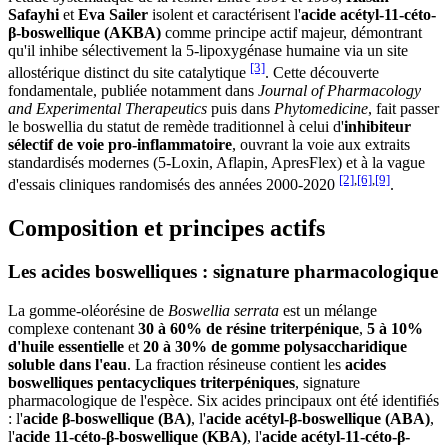
Safayhi
et
Eva Sailer
isolent et caractérisent l'
acide acétyl-11-céto-
β-boswellique (AKBA)
comme principe actif majeur, démontrant
qu'il inhibe sélectivement la 5-lipoxygénase humaine via un site
[3]
allostérique distinct du site catalytique
. Cette découverte
fondamentale, publiée notamment dans
Journal of Pharmacology
and Experimental Therapeutics
puis dans
Phytomedicine
, fait passer
le boswellia du statut de remède traditionnel à celui d'
inhibiteur
sélectif de voie pro-inflammatoire
, ouvrant la voie aux extraits
standardisés modernes (5-Loxin, Aflapin, ApresFlex) et à la vague
[2]
,
[6]
,
[9]
d'essais cliniques randomisés des années 2000-2020
.
Composition et principes actifs
Les acides boswelliques : signature pharmacologique
La gomme-oléorésine de
Boswellia serrata
est un mélange
complexe contenant
30 à 60% de résine triterpénique
,
5 à 10%
d'huile essentielle
et
20 à 30% de gomme polysaccharidique
soluble dans l'eau
. La fraction résineuse contient les
acides
boswelliques pentacycliques triterpéniques
, signature
pharmacologique de l'espèce. Six acides principaux ont été identifiés
: l'
acide β-boswellique (BA)
, l'
acide acétyl-β-boswellique (ABA)
,
l'
acide 11-céto-β-boswellique (KBA)
, l'
acide acétyl-11-céto-β-