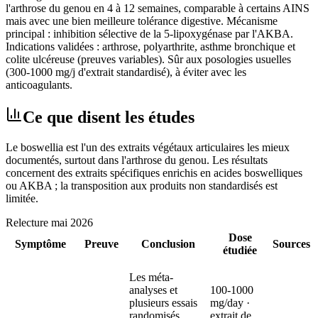
l'arthrose du genou en 4 à 12 semaines, comparable à certains AINS
mais avec une bien meilleure tolérance digestive. Mécanisme
principal : inhibition sélective de la 5-lipoxygénase par l'AKBA.
Indications validées : arthrose, polyarthrite, asthme bronchique et
colite ulcéreuse (preuves variables). Sûr aux posologies usuelles
(300-1000 mg/j d'extrait standardisé), à éviter avec les
anticoagulants.
Ce que disent les études
Le boswellia est l'un des extraits végétaux articulaires les mieux
documentés, surtout dans l'arthrose du genou. Les résultats
concernent des extraits spécifiques enrichis en acides boswelliques
ou AKBA ; la transposition aux produits non standardisés est
limitée.
Relecture
mai 2026
Dose
Symptôme
Preuve
Conclusion
Sources
étudiée
Les méta-
analyses et
100-1000
plusieurs essais
mg/day ·
randomisés
extrait de