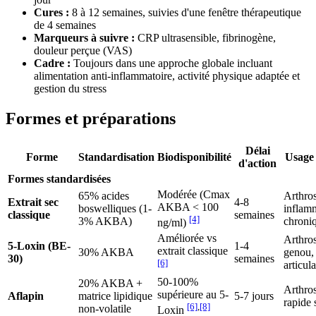
Cures :
8 à 12 semaines, suivies d'une fenêtre thérapeutique
de 4 semaines
Marqueurs à suivre :
CRP ultrasensible, fibrinogène,
douleur perçue (VAS)
Cadre :
Toujours dans une approche globale incluant
alimentation anti-inflammatoire, activité physique adaptée et
gestion du stress
Formes et préparations
Délai
Forme
Standardisation
Biodisponibilité
Usage 
d'action
Formes standardisées
Modérée (Cmax
65% acides
Arthros
Extrait sec
4-8
AKBA < 100
boswelliques (1-
inflam
classique
semaines
[4]
3% AKBA)
chroni
ng/ml)
Améliorée vs
Arthro
5-Loxin (BE-
1-4
extrait classique
30% AKBA
genou,
30)
semaines
[6]
articula
50-100%
20% AKBA +
Arthros
supérieure au 5-
Aflapin
matrice lipidique
5-7 jours
rapide 
[6]
,
[8]
non-volatile
Loxin