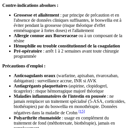
Contre-indications absolues :
Grossesse et allaitement
: par principe de précaution et en
l'absence de données cliniques suffisantes, le boswellia est à
éviter pendant la grossesse (risque théorique d'effet
emménagogue à fortes doses) et l'allaitement
Allergie connue aux Burseraceae
ou à un composant de la
résine
Hémophilie ou trouble constitutionnel de la coagulation
Pré-opératoire
: arrêt 1 à 2 semaines avant toute chirurgie
programmée
Précautions d'emploi :
Anticoagulants oraux
(warfarine, apixaban, rivaroxaban,
dabigatran) : surveillance accrue, INR si AVK
Antiagrégants plaquettaires
(aspirine, clopidogrel,
ticagrelor) : risque hémorragique majoré théorique
Maladies inflammatoires de l'intestin en poussée
: ne
jamais remplacer un traitement spécialisé (5-ASA, corticoïdes,
biothérapies) par du boswellia en monothérapie. Données
[15]
négatives dans la maladie de Crohn
Polyarthrite rhumatoïde
: usage en complément du
traitement de fond (méthotrexate, biothérapie), jamais en