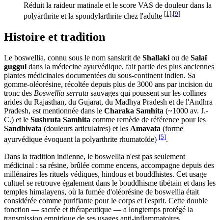
Réduit la raideur matinale et le score VAS de douleur dans la
[1]
,
[9]
polyarthrite et la spondylarthrite chez l'adulte
Histoire et tradition
Le boswellia, connu sous le nom sanskrit de
Shallaki
ou de
Salaï
guggul
dans la médecine ayurvédique, fait partie des plus anciennes
plantes médicinales documentées du sous-continent indien. Sa
gomme-oléorésine, récoltée depuis plus de 3000 ans par incision du
tronc des
Boswellia serrata
sauvages qui poussent sur les collines
arides du Rajasthan, du Gujarat, du Madhya Pradesh et de l'Andhra
Pradesh, est mentionnée dans le
Charaka Samhita
(~1000 av. J.-
C.) et le
Sushruta Samhita
comme remède de référence pour les
Sandhivata
(douleurs articulaires) et les
Amavata
(forme
[5]
ayurvédique évoquant la polyarthrite rhumatoïde)
.
Dans la tradition indienne, le boswellia n'est pas seulement
médicinal : sa résine, brûlée comme encens, accompagne depuis des
millénaires les rituels védiques, hindous et bouddhistes. Cet usage
cultuel se retrouve également dans le bouddhisme tibétain et dans les
temples himalayens, où la fumée d'oléorésine de boswellia était
considérée comme purifiante pour le corps et l'esprit. Cette double
fonction — sacrée et thérapeutique — a longtemps protégé la
transmission empirique de ses usages anti-inflammatoires.