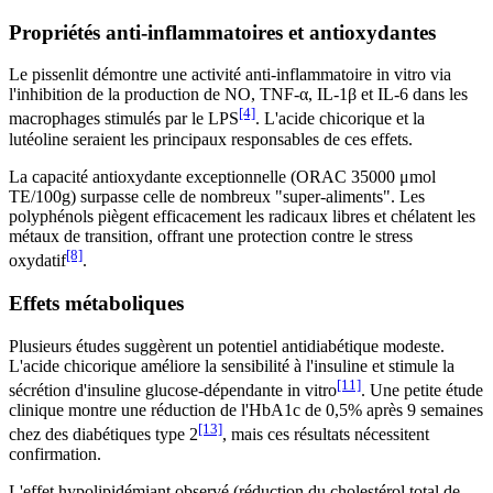
Propriétés anti-inflammatoires et antioxydantes
Le pissenlit démontre une activité anti-inflammatoire in vitro via
l'inhibition de la production de NO, TNF-α, IL-1β et IL-6 dans les
[4]
macrophages stimulés par le LPS
. L'acide chicorique et la
lutéoline seraient les principaux responsables de ces effets.
La capacité antioxydante exceptionnelle (ORAC 35000 μmol
TE/100g) surpasse celle de nombreux "super-aliments". Les
polyphénols piègent efficacement les radicaux libres et chélatent les
métaux de transition, offrant une protection contre le stress
[8]
oxydatif
.
Effets métaboliques
Plusieurs études suggèrent un potentiel antidiabétique modeste.
L'acide chicorique améliore la sensibilité à l'insuline et stimule la
[11]
sécrétion d'insuline glucose-dépendante in vitro
. Une petite étude
clinique montre une réduction de l'HbA1c de 0,5% après 9 semaines
[13]
chez des diabétiques type 2
, mais ces résultats nécessitent
confirmation.
L'effet hypolipidémiant observé (réduction du cholestérol total de