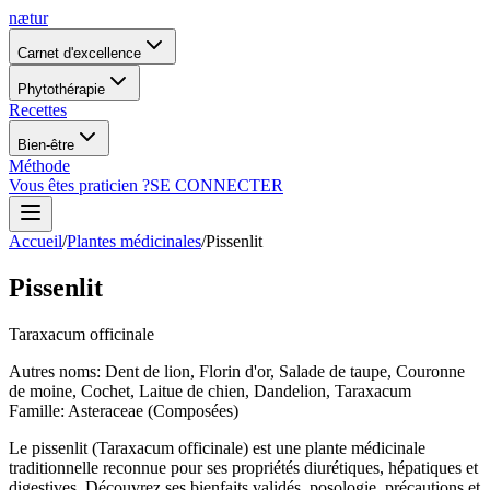
nætur
Carnet d'excellence
Phytothérapie
Recettes
Bien-être
Méthode
Vous êtes praticien ?
SE CONNECTER
Accueil
/
Plantes médicinales
/
Pissenlit
Pissenlit
Taraxacum officinale
Autres noms
:
Dent de lion, Florin d'or, Salade de taupe, Couronne
de moine, Cochet, Laitue de chien, Dandelion, Taraxacum
Famille
:
Asteraceae (Composées)
Le pissenlit (Taraxacum officinale) est une plante médicinale
traditionnelle reconnue pour ses propriétés diurétiques, hépatiques et
digestives. Découvrez ses bienfaits validés, posologie, précautions et