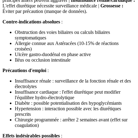
principes amers peuvent aggraver |
Insuffisance rénale/cardiaque :
L'effet diurétique nécessite surveillance médicale |
Grossesse :
Éviter par précaution (manque de données).
Contre-indications absolues
:
Obstruction des voies biliaires ou calculs biliaires
symptomatiques
Allergie connue aux Astéracées (10-15% de réactions
croisées)
Ulcère gastro-duodénal en phase active
Iléus ou occlusion intestinale
Précautions d'emploi
:
Insuffisance rénale : surveillance de la fonction rénale et des
électrolytes
Insuffisance cardiaque : l'effet diurétique peut modifier
l'équilibre hydro-électrolytique
Diabète : possible potentialisation des hypoglycémiants
Hypertension : interaction possible avec les diurétiques
prescrits
Chirurgie programmée : arrêter 2 semaines avant (effet sur
coagulation)
Effets indésirables possibles
: