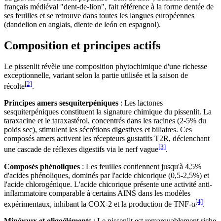
français médiéval "dent-de-lion", fait référence à la forme dentée de
ses feuilles et se retrouve dans toutes les langues européennes
(dandelion en anglais, diente de león en espagnol).
Composition et principes actifs
Le pissenlit révèle une composition phytochimique d'une richesse
exceptionnelle, variant selon la partie utilisée et la saison de
[2]
récolte
.
Principes amers sesquiterpéniques
: Les lactones
sesquiterpéniques constituent la signature chimique du pissenlit. La
taraxacine et le taraxastérol, concentrés dans les racines (2-5% du
poids sec), stimulent les sécrétions digestives et biliaires. Ces
composés amers activent les récepteurs gustatifs T2R, déclenchant
[3]
une cascade de réflexes digestifs via le nerf vague
.
Composés phénoliques
: Les feuilles contiennent jusqu'à 4,5%
d'acides phénoliques, dominés par l'acide chicorique (0,5-2,5%) et
l'acide chlorogénique. L'acide chicorique présente une activité anti-
inflammatoire comparable à certains AINS dans les modèles
[4]
expérimentaux, inhibant la COX-2 et la production de TNF-α
.
Minéraux et oligoéléments
: Le pissenlit est remarquablement riche