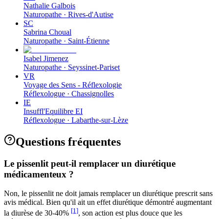
Nathalie Galbois
Naturopathe
·
Rives-d'Autise
SC
Sabrina Choual
Naturopathe
·
Saint-Étienne
Isabel Jimenez
Naturopathe
·
Seyssinet-Pariset
VR
Voyage des Sens - Réflexologie
Réflexologue
·
Chassignolles
IE
Insuffl'Equilibre EI
Réflexologue
·
Labarthe-sur-Lèze
Questions fréquentes
Le pissenlit peut-il remplacer un diurétique
médicamenteux ?
Non, le pissenlit ne doit jamais remplacer un diurétique prescrit sans
avis médical. Bien qu'il ait un effet diurétique démontré augmentant
[1]
la diurèse de 30-40%
, son action est plus douce que les