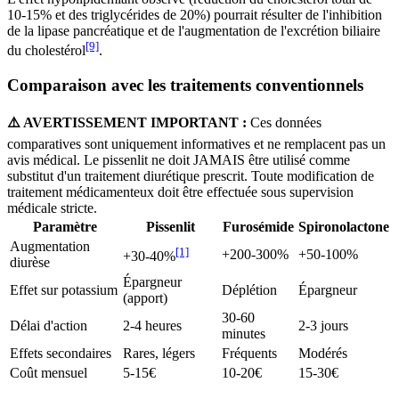
10-15% et des triglycérides de 20%) pourrait résulter de l'inhibition
de la lipase pancréatique et de l'augmentation de l'excrétion biliaire
[9]
du cholestérol
.
Comparaison avec les traitements conventionnels
⚠️ AVERTISSEMENT IMPORTANT :
Ces données
comparatives sont uniquement informatives et ne remplacent pas un
avis médical. Le pissenlit ne doit JAMAIS être utilisé comme
substitut d'un traitement diurétique prescrit. Toute modification de
traitement médicamenteux doit être effectuée sous supervision
médicale stricte.
Paramètre
Pissenlit
Furosémide
Spironolactone
Augmentation
[1]
+200-300%
+50-100%
+30-40%
diurèse
Épargneur
Effet sur potassium
Déplétion
Épargneur
(apport)
30-60
Délai d'action
2-4 heures
2-3 jours
minutes
Effets secondaires
Rares, légers
Fréquents
Modérés
Coût mensuel
5-15€
10-20€
15-30€