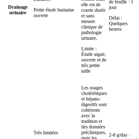
de feuille · 1
elle est de
Drainage
jour
Petite étude humaine
courte durée
urinaire
ouverte
et sans
Délai :
mesure
Quelques
clinique de
heures
pathologie
urinaire.
Limite :
Étude aiguë,
ouverte et de
très petite
taille
Les usages
cholérétiques
et hépato-
digestifs sont
cohérents
avec la
tradition et
des données
précliniques,
Très limitées
2-8 g/day ·
mais les