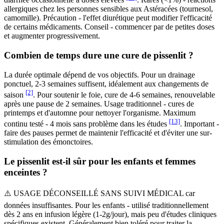
allergiques chez les personnes sensibles aux Astéracées (tournesol,
camomille). Précaution - l'effet diurétique peut modifier l'efficacité
de certains médicaments. Conseil - commencer par de petites doses
et augmenter progressivement.
Combien de temps dure une cure de pissenlit ?
La durée optimale dépend de vos objectifs. Pour un drainage
ponctuel, 2-3 semaines suffisent, idéalement aux changements de
[2]
saison
. Pour soutenir le foie, cure de 4-6 semaines, renouvelable
après une pause de 2 semaines. Usage traditionnel - cures de
printemps et d'automne pour nettoyer l'organisme. Maximum
[13]
continu testé - 4 mois sans problème dans les études
. Important -
faire des pauses permet de maintenir l'efficacité et d'éviter une sur-
stimulation des émonctoires.
Le pissenlit est-il sûr pour les enfants et femmes
enceintes ?
⚠️ USAGE DÉCONSEILLÉ SANS SUIVI MÉDICAL car
données insuffisantes. Pour les enfants - utilisé traditionnellement
dès 2 ans en infusion légère (1-2g/jour), mais peu d'études cliniques
spécifiques existent. Généralement bien toléré pour traiter la