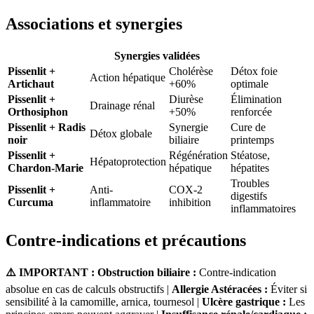
Associations et synergies
Synergies validées
Pissenlit +
Cholérèse
Détox foie
Action hépatique
Artichaut
+60%
optimale
Pissenlit +
Diurèse
Élimination
Drainage rénal
Orthosiphon
+50%
renforcée
Pissenlit + Radis
Synergie
Cure de
Détox globale
noir
biliaire
printemps
Pissenlit +
Régénération
Stéatose,
Hépatoprotection
Chardon-Marie
hépatique
hépatites
Troubles
Pissenlit +
Anti-
COX-2
digestifs
Curcuma
inflammatoire
inhibition
inflammatoires
Contre-indications et précautions
⚠️ IMPORTANT :
Obstruction biliaire :
Contre-indication
absolue en cas de calculs obstructifs |
Allergie Astéracées :
Éviter si
sensibilité à la camomille, arnica, tournesol |
Ulcère gastrique :
Les