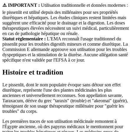
⚠️ IMPORTANT :
Utilisation traditionnelle et données modernes :
le pissenlit est utilisé depuis des millénaires pour ses propriétés
diurétiques et hépatiques. Les études cliniques restent limitées mais
suggèrent une efficacité pour le drainage et la digestion. Les doses
thérapeutiques élevées nécessitent un suivi médical, particulièrement
en cas de pathologie hépatique ou rénale.
Statut réglementaire :
L'EMA reconnaît l'usage traditionnel du
pissenlit pour les troubles digestifs mineurs et comme diurétique. La
Commission E allemande approuve son utilisation pour les troubles
dyspeptiques et la stimulation de la diurèse. Aucune allégation santé
spécifique n'est validée par l'EFSA à ce jour.
Histoire et tradition
Le pissenlit, dont le nom populaire évoque sans détour son effet
diurétique, représente l'une des plantes médicinales les plus
anciennes et universellement reconnues. Son appellation savante,
Taraxacum, dérive du grec "taraxis" (trouble) et "akeomai" (guérir),
témoignant de son usage thérapeutique millénaire pour "guérir les
troubles" du corps.
Les premières traces de son utilisation médicinale remontent à
l'Égypte ancienne, où des papyrus médicaux le mentionnent pour
traiter les troubles hépatiques et rénaux. Les médecins grecs de