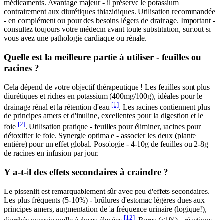
médicaments. Avantage majeur - il préserve le potassium
contrairement aux diurétiques thiazidiques. Utilisation recommandée
- en complément ou pour des besoins légers de drainage. Important -
consultez toujours votre médecin avant toute substitution, surtout si
vous avez une pathologie cardiaque ou rénale.
Quelle est la meilleure partie à utiliser - feuilles ou
racines ?
Cela dépend de votre objectif thérapeutique ! Les feuilles sont plus
diurétiques et riches en potassium (400mg/100g), idéales pour le
[1]
drainage rénal et la rétention d'eau
. Les racines contiennent plus
de principes amers et d'inuline, excellentes pour la digestion et le
[2]
foie
. Utilisation pratique - feuilles pour éliminer, racines pour
détoxifier le foie. Synergie optimale - associer les deux (plante
entière) pour un effet global. Posologie - 4-10g de feuilles ou 2-8g
de racines en infusion par jour.
Y a-t-il des effets secondaires à craindre ?
Le pissenlit est remarquablement sûr avec peu d'effets secondaires.
Les plus fréquents (5-10%) - brûlures d'estomac légères dues aux
principes amers, augmentation de la fréquence urinaire (logique!),
[12]
diarrhée occasionnelle à doses élevées
. Rares (<1%) - réactions