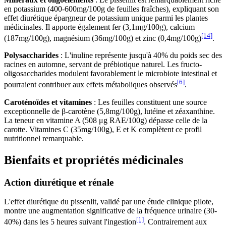
en potassium (400-600mg/100g de feuilles fraîches), expliquant son
effet diurétique épargneur de potassium unique parmi les plantes
médicinales. Il apporte également fer (3,1mg/100g), calcium
[14]
(187mg/100g), magnésium (36mg/100g) et zinc (0,4mg/100g)
.
Polysaccharides
: L'inuline représente jusqu'à 40% du poids sec des
racines en automne, servant de prébiotique naturel. Les fructo-
oligosaccharides modulent favorablement le microbiote intestinal et
[6]
pourraient contribuer aux effets métaboliques observés
.
Caroténoïdes et vitamines
: Les feuilles constituent une source
exceptionnelle de β-carotène (5,8mg/100g), lutéine et zéaxanthine.
La teneur en vitamine A (508 μg RAE/100g) dépasse celle de la
carotte. Vitamines C (35mg/100g), E et K complètent ce profil
nutritionnel remarquable.
Bienfaits et propriétés médicinales
Action diurétique et rénale
L'effet diurétique du pissenlit, validé par une étude clinique pilote,
montre une augmentation significative de la fréquence urinaire (30-
[1]
40%) dans les 5 heures suivant l'ingestion
. Contrairement aux