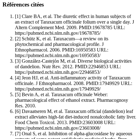
Références citées
[1]
Clare BA, et al. The diuretic effect in human subjects of
an extract of Taraxacum officinale folium over a single day. J
Altern Complement Med. 2009. PMID:19678785 URL:
https://pubmed.ncbi.nlm.nih.gov/19678785/
[2]
Schütz K, et al. Taraxacum—a review on its
phytochemical and pharmacological profile. J
Ethnopharmacol. 2006. PMID:16950583 URL:
https://pubmed.ncbi.nlm.nih.gov/16950583/
[3]
González-Castejón M, et al. Diverse biological activities
of dandelion. Nutr Rev. 2012. PMID:22946853 URL:
https://pubmed.ncbi.nlm.nih.gov/22946853/
[4]
Jeon HJ, et al. Anti-inflammatory activity of Taraxacum
officinale. J Ethnopharmacol. 2008. PMID:17949929 URL:
https://pubmed.ncbi.nlm.nih.gov/17949929/
[5]
Bevin A, et al. Taraxacum officinale Weber:
pharmacological effect of ethanol extract. Pharmacognosy
Res. 2010.
[6]
Davaatseren M, et al. Taraxacum official (dandelion) leaf
extract alleviates high-fat diet-induced nonalcoholic fatty liver.
Food Chem Toxicol. 2013. PMID:23603008 URL:
https://pubmed.ncbi.nlm.nih.gov/23603008/
[7]
Onal S, et al. Inhibition of alpha-glucosidase by aqueous