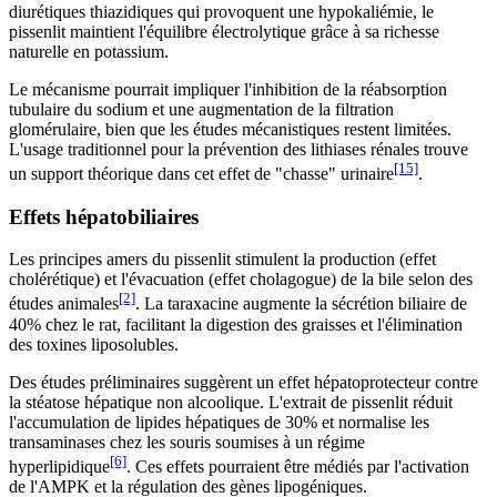
diurétiques thiazidiques qui provoquent une hypokaliémie, le
pissenlit maintient l'équilibre électrolytique grâce à sa richesse
naturelle en potassium.
Le mécanisme pourrait impliquer l'inhibition de la réabsorption
tubulaire du sodium et une augmentation de la filtration
glomérulaire, bien que les études mécanistiques restent limitées.
L'usage traditionnel pour la prévention des lithiases rénales trouve
[15]
un support théorique dans cet effet de "chasse" urinaire
.
Effets hépatobiliaires
Les principes amers du pissenlit stimulent la production (effet
cholérétique) et l'évacuation (effet cholagogue) de la bile selon des
[2]
études animales
. La taraxacine augmente la sécrétion biliaire de
40% chez le rat, facilitant la digestion des graisses et l'élimination
des toxines liposolubles.
Des études préliminaires suggèrent un effet hépatoprotecteur contre
la stéatose hépatique non alcoolique. L'extrait de pissenlit réduit
l'accumulation de lipides hépatiques de 30% et normalise les
transaminases chez les souris soumises à un régime
[6]
hyperlipidique
. Ces effets pourraient être médiés par l'activation
de l'AMPK et la régulation des gènes lipogéniques.