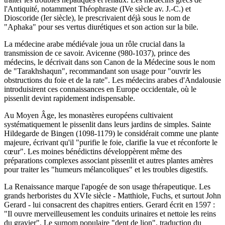
l'Antiquité, notamment Théophraste (IVe siècle av. J.-C.) et
Dioscoride (Ier siècle), le prescrivaient déjà sous le nom de
"Aphaka" pour ses vertus diurétiques et son action sur la bile.
La médecine arabe médiévale joua un rôle crucial dans la
transmission de ce savoir. Avicenne (980-1037), prince des
médecins, le décrivait dans son Canon de la Médecine sous le nom
de "Tarakhshaqun", recommandant son usage pour "ouvrir les
obstructions du foie et de la rate". Les médecins arabes d'Andalousie
introduisirent ces connaissances en Europe occidentale, où le
pissenlit devint rapidement indispensable.
Au Moyen Âge, les monastères européens cultivaient
systématiquement le pissenlit dans leurs jardins de simples. Sainte
Hildegarde de Bingen (1098-1179) le considérait comme une plante
majeure, écrivant qu'il "purifie le foie, clarifie la vue et réconforte le
cœur". Les moines bénédictins développèrent même des
préparations complexes associant pissenlit et autres plantes amères
pour traiter les "humeurs mélancoliques" et les troubles digestifs.
La Renaissance marque l'apogée de son usage thérapeutique. Les
grands herboristes du XVIe siècle - Matthiole, Fuchs, et surtout John
Gerard - lui consacrent des chapitres entiers. Gerard écrit en 1597 :
"Il ouvre merveilleusement les conduits urinaires et nettoie les reins
du gravier". Le surnom populaire "dent de lion", traduction du