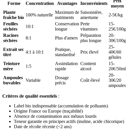
Prix
Forme
Concentration
Avantages
Inconvénients
moyen
Plante
Maximum de
Saisonnière,
100% naturelle
2-5€/kg
fraîche bio
nutriments
amertume
Feuilles
Conservation
Perte
15-
10:1
séchées
longue
vitamines
25€/100g
Racines
Préparation
20-
8:1
Plus d'amers
séchées
plus longue
30€/100g
25-
Extrait sec
Pratique,
4:1 à 10:1
Prix élevé
40€/60
titré
standardisé
gélules
Teinture
Assimilation
Contient
15-
1:5
mère
rapide
alcool
20€/50ml
20-
Ampoules
Dosage
Variable
Coût élevé
30€/20
buvables
précis
ampoules
Critères de qualité essentiels
:
Label bio indispensable (accumulation de polluants)
Origine France ou Europe (traçabilité)
Absence de contamination aux métaux lourds
Teneur garantie en principes actifs (inuline, acide chicorique)
Date de récolte récente (<2 ans)