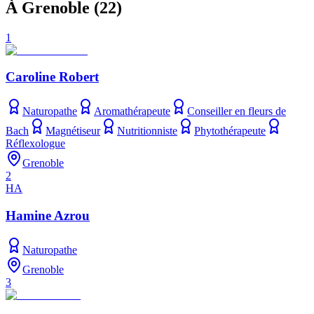
À Grenoble
(
22
)
1
Caroline Robert
Naturopathe
Aromathérapeute
Conseiller en fleurs de
Bach
Magnétiseur
Nutritionniste
Phytothérapeute
Réflexologue
Grenoble
2
HA
Hamine Azrou
Naturopathe
Grenoble
3