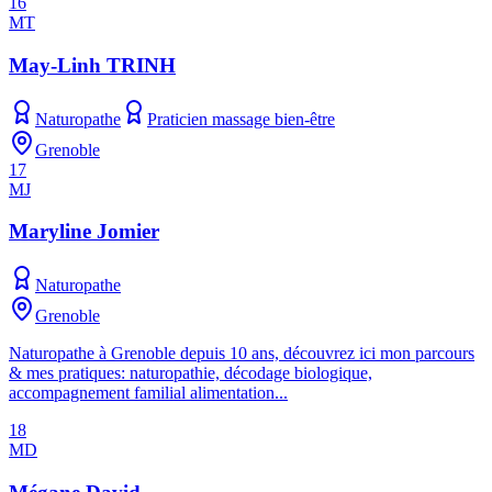
16
MT
May-Linh TRINH
Naturopathe
Praticien massage bien-être
Grenoble
17
MJ
Maryline Jomier
Naturopathe
Grenoble
Naturopathe à Grenoble depuis 10 ans, découvrez ici mon parcours
& mes pratiques: naturopathie, décodage biologique,
accompagnement familial alimentation...
18
MD