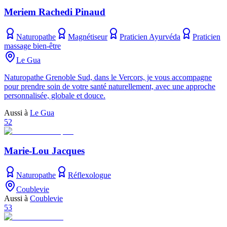
Meriem Rachedi Pinaud
Naturopathe
Magnétiseur
Praticien Ayurvéda
Praticien
massage bien-être
Le Gua
Naturopathe Grenoble Sud, dans le Vercors, je vous accompagne
pour prendre soin de votre santé naturellement, avec une approche
personnalisée, globale et douce.
Aussi à
Le Gua
52
Marie-Lou Jacques
Naturopathe
Réflexologue
Coublevie
Aussi à
Coublevie
53