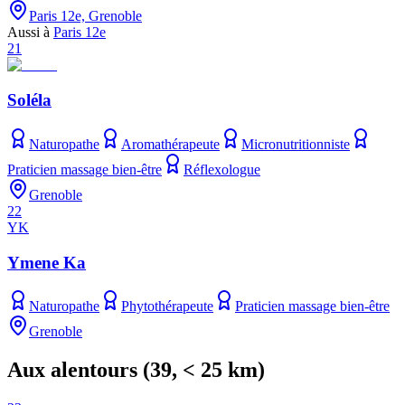
Paris 12e, Grenoble
Aussi à
Paris 12e
21
Soléla
Naturopathe
Aromathérapeute
Micronutritionniste
Praticien massage bien-être
Réflexologue
Grenoble
22
YK
Ymene Ka
Naturopathe
Phytothérapeute
Praticien massage bien-être
Grenoble
Aux alentours
(
39
, < 25 km)