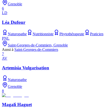
Grenoble
6
LD
Léa Dufour
Naturopathe
Nutritionniste
Phytothérapeute
Praticien
PNL
Saint-Georges-de-Commiers, Grenoble
Aussi à
Saint-Georges-de-Commiers
7
AV
Artemisia Vulgarisation
Naturopathe
Grenoble
8
Magali Haguet