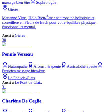
massage bien-être
Sophrologue
Gières
Marianne Vitre | Holo Bien-Être : naturopathe holistique et
conseillère en Fleurs de Bach pour votre équilibre physique,
émotionnel et mental.
Aussi à
Gières
30
Pennie Verseau
Naturopathe
Aromathérapeute
Auriculothérapeute
Praticien massage bien-être
Le Pont-de-Claix
Aussi à
Le Pont-de-Claix
31
Charlène De Ceglie