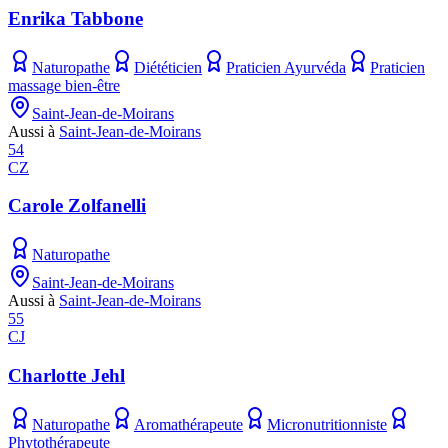
Enrika Tabbone
Naturopathe
Diététicien
Praticien Ayurvéda
Praticien
massage bien-être
Saint-Jean-de-Moirans
Aussi à
Saint-Jean-de-Moirans
54
CZ
Carole Zolfanelli
Naturopathe
Saint-Jean-de-Moirans
Aussi à
Saint-Jean-de-Moirans
55
CJ
Charlotte Jehl
Naturopathe
Aromathérapeute
Micronutritionniste
Phytothérapeute