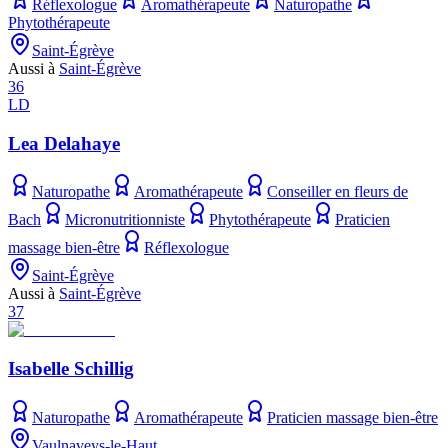
Réflexologue
Aromathérapeute
Naturopathe
Phytothérapeute
Saint-Égrève
Aussi à
Saint-Égrève
36
LD
Lea Delahaye
Naturopathe
Aromathérapeute
Conseiller en fleurs de
Bach
Micronutritionniste
Phytothérapeute
Praticien
massage bien-être
Réflexologue
Saint-Égrève
Aussi à
Saint-Égrève
37
Isabelle Schillig
Naturopathe
Aromathérapeute
Praticien massage bien-être
Vaulnaveys-le-Haut