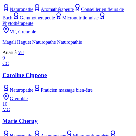
Naturopathe
Aromathérapeute
Conseiller en fleurs de
Bach
Gemmothérapeute
Micronutritionniste
Phytothérapeute
Vif, Grenoble
Magali Haguet Naturopathe Naturopathie
Aussi à
Vif
9
CC
Caroline Cippone
Naturopathe
Praticien massage bien-être
Grenoble
10
MC
Marie Cheruy
Naturopathe
Acupuncteur
Micronutritionniste