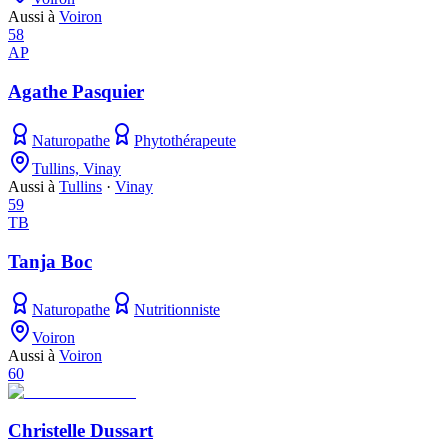
Aussi à
Voiron
58
AP
Agathe Pasquier
Naturopathe
Phytothérapeute
Tullins, Vinay
Aussi à
Tullins
·
Vinay
59
TB
Tanja Boc
Naturopathe
Nutritionniste
Voiron
Aussi à
Voiron
60
Christelle Dussart