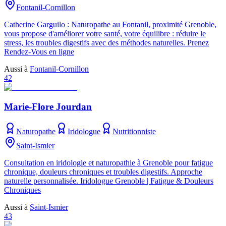
Fontanil-Cornillon
Catherine Garguilo : Naturopathe au Fontanil, proximité Grenoble,
vous propose d'améliorer votre santé, votre équilibre : réduire le
stress, les troubles digestifs avec des méthodes naturelles. Prenez
Rendez-Vous en ligne
Aussi à
Fontanil-Cornillon
42
Marie-Flore Jourdan
Naturopathe
Iridologue
Nutritionniste
Saint-Ismier
Consultation en iridologie et naturopathie à Grenoble pour fatigue
chronique, douleurs chroniques et troubles digestifs. Approche
naturelle personnalisée. Iridologue Grenoble | Fatigue & Douleurs
Chroniques
Aussi à
Saint-Ismier
43