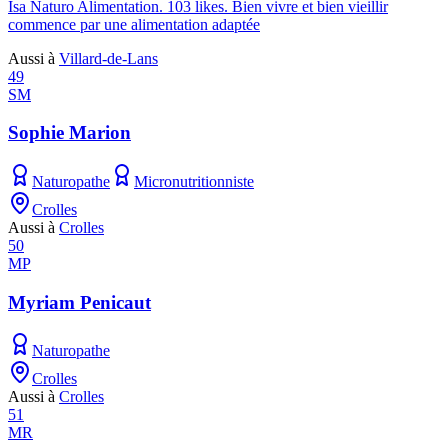
Isa Naturo Alimentation. 103 likes. Bien vivre et bien vieillir
commence par une alimentation adaptée
Aussi à
Villard-de-Lans
49
SM
Sophie Marion
Naturopathe
Micronutritionniste
Crolles
Aussi à
Crolles
50
MP
Myriam Penicaut
Naturopathe
Crolles
Aussi à
Crolles
51
MR