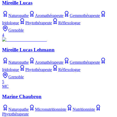
Mireille Lucas
Naturopathe
Aromathérapeute
Gemmothérapeute
Iridologue
Phytothérapeute
Réflexologue
Grenoble
4
Mireille Lucas Lehmann
Naturopathe
Aromathérapeute
Gemmothérapeute
Iridologue
Phytothérapeute
Réflexologue
Grenoble
5
MC
Marine Chaubron
Naturopathe
Micronutritionniste
Nutritionniste
Phytothérapeute