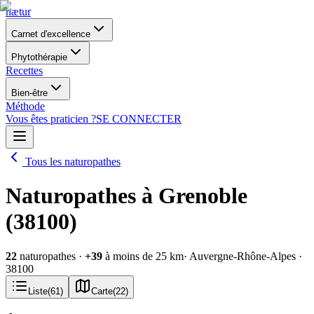
nætur
Carnet d'excellence
Phytothérapie
Recettes
Bien-être
Méthode
Vous êtes praticien ?
SE CONNECTER
Tous les naturopathes
Naturopathes à Grenoble
(38100)
22
naturopathes
·
+
39
à moins de 25 km
· Auvergne-Rhône-Alpes
·
38100
Liste
(
61
)
Carte
(
22
)