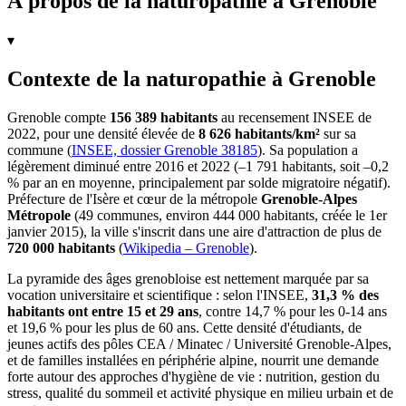
À propos de la naturopathie à Grenoble
▾
Contexte de la naturopathie à Grenoble
Grenoble compte
156 389 habitants
au recensement INSEE de
2022, pour une densité élevée de
8 626 habitants/km²
sur sa
commune (
INSEE, dossier Grenoble 38185
). Sa population a
légèrement diminué entre 2016 et 2022 (–1 791 habitants, soit –0,2
% par an en moyenne, principalement par solde migratoire négatif).
Préfecture de l'Isère et cœur de la métropole
Grenoble-Alpes
Métropole
(49 communes, environ 444 000 habitants, créée le 1er
janvier 2015), la ville s'inscrit dans une aire d'attraction de plus de
720 000 habitants
(
Wikipedia – Grenoble
).
La pyramide des âges grenobloise est nettement marquée par sa
vocation universitaire et scientifique : selon l'INSEE,
31,3 % des
habitants ont entre 15 et 29 ans
, contre 14,7 % pour les 0-14 ans
et 19,6 % pour les plus de 60 ans. Cette densité d'étudiants, de
jeunes actifs des pôles CEA / Minatec / Université Grenoble-Alpes,
et de familles installées en périphérie alpine, nourrit une demande
forte autour des approches d'hygiène de vie : nutrition, gestion du
stress, qualité du sommeil et activité physique en milieu urbain et de