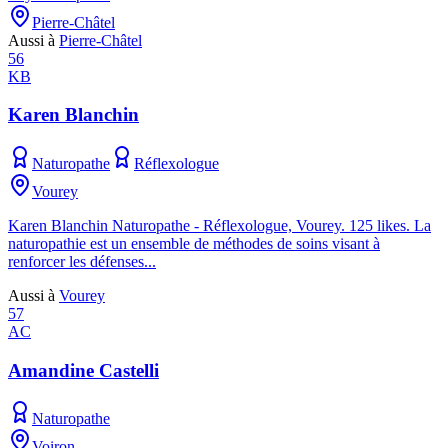
Pierre-Châtel
Aussi à
Pierre-Châtel
56
KB
Karen Blanchin
Naturopathe
Réflexologue
Vourey
Karen Blanchin Naturopathe - Réflexologue, Vourey. 125 likes. La
naturopathie est un ensemble de méthodes de soins visant à
renforcer les défenses...
Aussi à
Vourey
57
AC
Amandine Castelli
Naturopathe
Voiron