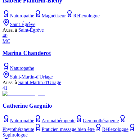
Isabelle Flandrin-Bletty
Naturopathe
Magnétiseur
Réflexologue
Saint-Égrève
Aussi à
Saint-Égrève
40
MC
Marina Chanderot
Naturopathe
Saint-Martin-d'Uriage
Aussi à
Saint-Martin-d'Uriage
41
Catherine Garguilo
Naturopathe
Aromathérapeute
Gemmothérapeute
Phytothérapeute
Praticien massage bien-être
Réflexologue
Sophrologue