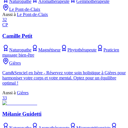
Naturopathe
Aromathérapeute
Gemmothérapeute
Le Pont-de-Claix
Aussi à
Le Pont-de-Claix
32
CP
Camille Petit
Naturopathe
Magnétiseur
Phytothérapeute
Praticien
massage bien-être
Gières
Cam&Senciel en Isère - Réservez votre soin holistique à Gières pour
harmoniser votre corps et votre mental. Optez pour un équilibre
optimal !
Aussi à
Gières
33
Mélanie Guidetti
Naturopathe
Aromathérapeute
Micronutritionniste