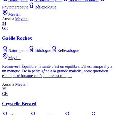
Phytothérapeute
Réflexologue
Meylan
Aussi à
Meylan
34
GR
Gaëlle Rochex
Naturopathe
Iridologue
Réflexologue
Meylan
Retrouver l’Équilibre, la santé c’est un équilibre, s’il est rompu il y a
un manque. De la petite gêne à la grande maladie, notre quotidien
est impacté lorsque cet équilibre est rompu.
Aussi à
Meylan
35
CB
Crystelle Bérard