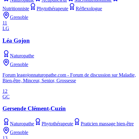
Nutritionniste
Phytothérapeute
Réflexologue
Grenoble
11
LG
Léa Gojon
Naturopathe
Grenoble
Forum leagojonnaturopathe.com - Forum de discussion sur Maladie,
Bien-être, Minceur, Senior, Grossesse
12
GC
Gersende Clément-Cuzin
Naturopathe
Phytothérapeute
Praticien massage bien-être
Grenoble
13