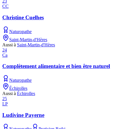
23
CC
Christine Cuelhes
Naturopathe
Saint-Martin-d'Hères
Aussi à
Saint-Martin-d'Hères
24
Ca
Complètement alimentaire et bien être naturel
Naturopathe
Échirolles
Aussi à
Échirolles
25
LP
Ludivine Payerne
Naturopathe
Praticien Reiki