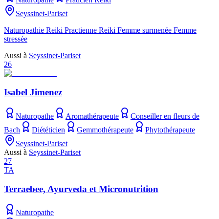
Seyssinet-Pariset
Naturopathie Reiki Practienne Reiki Femme surmenée Femme
stressée
Aussi à
Seyssinet-Pariset
26
Isabel Jimenez
Naturopathe
Aromathérapeute
Conseiller en fleurs de
Bach
Diététicien
Gemmothérapeute
Phytothérapeute
Seyssinet-Pariset
Aussi à
Seyssinet-Pariset
27
TA
Terraebee, Ayurveda et Micronutrition
Naturopathe