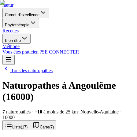
nætur
Carnet d'excellence
Phytothérapie
Recettes
Bien-être
Méthode
Vous êtes praticien ?
SE CONNECTER
Tous les naturopathes
Naturopathes à Angoulême
(16000)
7
naturopathes
·
+
10
à moins de 25 km
· Nouvelle-Aquitaine
·
16000
Liste
(
17
)
Carte
(
7
)