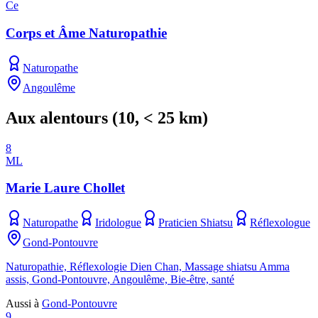
Ce
Corps et Âme Naturopathie
Naturopathe
Angoulême
Aux alentours
(
10
, < 25 km)
8
ML
Marie Laure Chollet
Naturopathe
Iridologue
Praticien Shiatsu
Réflexologue
Gond-Pontouvre
Naturopathie, Réflexologie Dien Chan, Massage shiatsu Amma
assis, Gond-Pontouvre, Angoulême, Bie-être, santé
Aussi à
Gond-Pontouvre
9