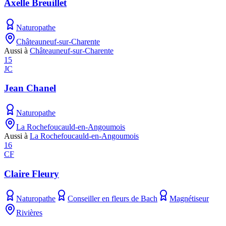
Axelle Breuillet
Naturopathe
Châteauneuf-sur-Charente
Aussi à
Châteauneuf-sur-Charente
15
JC
Jean Chanel
Naturopathe
La Rochefoucauld-en-Angoumois
Aussi à
La Rochefoucauld-en-Angoumois
16
CF
Claire Fleury
Naturopathe
Conseiller en fleurs de Bach
Magnétiseur
Rivières