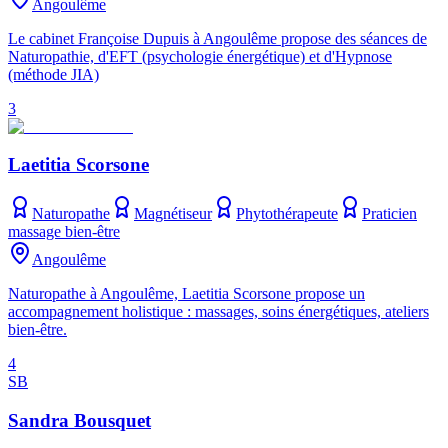
Angoulême
Le cabinet Françoise Dupuis à Angoulême propose des séances de
Naturopathie, d'EFT (psychologie énergétique) et d'Hypnose
(méthode JIA)
3
Laetitia Scorsone
Naturopathe
Magnétiseur
Phytothérapeute
Praticien
massage bien-être
Angoulême
Naturopathe à Angoulême, Laetitia Scorsone propose un
accompagnement holistique : massages, soins énergétiques, ateliers
bien-être.
4
SB
Sandra Bousquet