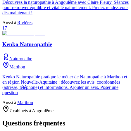
Découvrez la naturopathie à Angoulême avec Claire Fleury. Séances
pour retrouver équilibre et vitalité naturellement. Prenez rendez-vous
dès maintenant !
Aussi à
Rivières
17
Kenko Naturopathie
Naturopathe
Marthon
Kenko Naturopathie pratique le métier de Naturopathe à Marthon et
en région Nouvelle-Aquitaine : découvrez les avis, coordonnées
(adresse, téléphone) et informations. Ajouter un avis. Poser une
question
Aussi à
Marthon
7 cabinets à Angoulême
Questions fréquentes