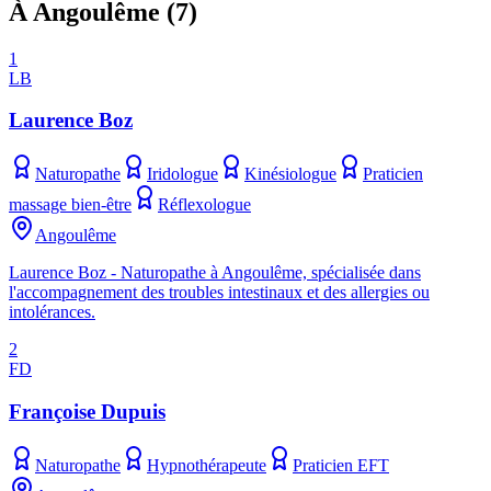
À Angoulême
(
7
)
1
LB
Laurence Boz
Naturopathe
Iridologue
Kinésiologue
Praticien
massage bien-être
Réflexologue
Angoulême
Laurence Boz - Naturopathe à Angoulême, spécialisée dans
l'accompagnement des troubles intestinaux et des allergies ou
intolérances.
2
FD
Françoise Dupuis
Naturopathe
Hypnothérapeute
Praticien EFT