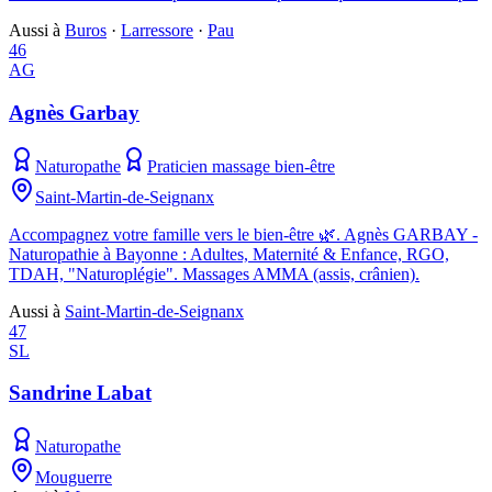
Aussi à
Buros
·
Larressore
·
Pau
46
AG
Agnès Garbay
Naturopathe
Praticien massage bien-être
Saint-Martin-de-Seignanx
Accompagnez votre famille vers le bien-être 🌿. Agnès GARBAY -
Naturopathie à Bayonne : Adultes, Maternité & Enfance, RGO,
TDAH, "Naturoplégie". Massages AMMA (assis, crânien).
Aussi à
Saint-Martin-de-Seignanx
47
SL
Sandrine Labat
Naturopathe
Mouguerre