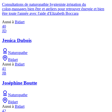
Consultations de naturopathie hygieniste,irrigation du
colon,massages bien être et ateliers pour retrouver énergie et bien
être toute l'année avec l'aide d'Elizabeth Boccara
Aussi à
Bidart
40
JD
Jessica Dubois
Naturopathe
Bidart
Aussi à
Bidart
41
JB
Joséphine Boutte
Naturopathe
Bidart
Aussi à
Bidart
42