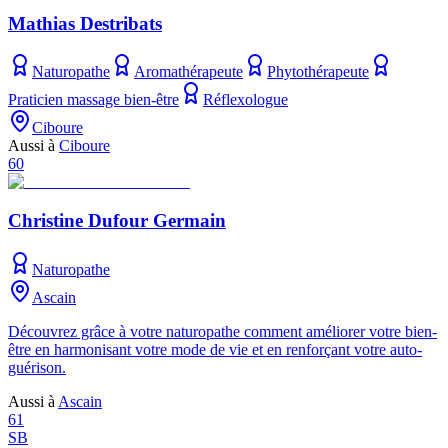
Mathias Destribats
Naturopathe
Aromathérapeute
Phytothérapeute
Praticien massage bien-être
Réflexologue
Ciboure
Aussi à
Ciboure
60
Christine Dufour Germain
Naturopathe
Ascain
Découvrez grâce à votre naturopathe comment améliorer votre bien-
être en harmonisant votre mode de vie et en renforçant votre auto-
guérison.
Aussi à
Ascain
61
SB