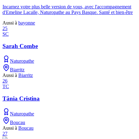
Incarnez votre plus belle version de vous, avec l'accompagnement
d'Emeline Lacaïle, Naturopathe au Pays Basque. Santé et bien-être
Aussi à
bayonne
25
SC
Sarah Combe
Naturopathe
Biarritz
Aussi à
Biarritz
26
TC
Tânia Cristina
Naturopathe
Boucau
Aussi à
Boucau
27