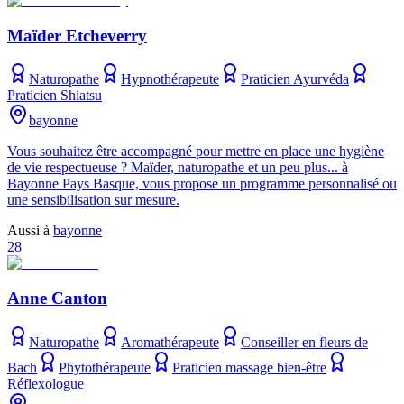
Maïder Etcheverry
Naturopathe
Hypnothérapeute
Praticien Ayurvéda
Praticien Shiatsu
bayonne
Vous souhaitez être accompagné pour mettre en place une hygiène
de vie respectueuse ? Maïder, naturopathe et un peu plus... à
Bayonne Pays Basque, vous propose un programme personnalisé ou
une sensibilisation sur mesure.
Aussi à
bayonne
28
Anne Canton
Naturopathe
Aromathérapeute
Conseiller en fleurs de
Bach
Phytothérapeute
Praticien massage bien-être
Réflexologue