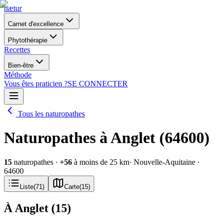
nætur
Carnet d'excellence
Phytothérapie
Recettes
Bien-être
Méthode
Vous êtes praticien ?
SE CONNECTER
Tous les naturopathes
Naturopathes à Anglet (64600)
15
naturopathes
·
+
56
à moins de 25 km
· Nouvelle-Aquitaine
·
64600
Liste
(
71
)
Carte
(
15
)
À Anglet
(
15
)