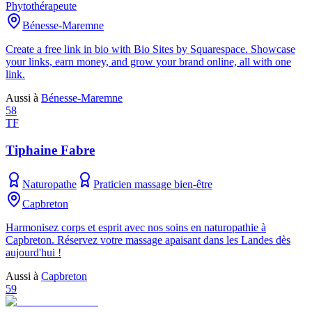
Phytothérapeute
Bénesse-Maremne
Create a free link in bio with Bio Sites by Squarespace. Showcase
your links, earn money, and grow your brand online, all with one
link.
Aussi à
Bénesse-Maremne
58
TF
Tiphaine Fabre
Naturopathe
Praticien massage bien-être
Capbreton
Harmonisez corps et esprit avec nos soins en naturopathie à
Capbreton. Réservez votre massage apaisant dans les Landes dès
aujourd'hui !
Aussi à
Capbreton
59