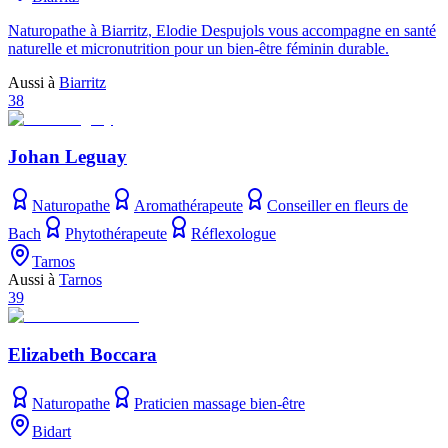
Naturopathe à Biarritz, Elodie Despujols vous accompagne en santé
naturelle et micronutrition pour un bien-être féminin durable.
Aussi à
Biarritz
38
Johan Leguay
Naturopathe
Aromathérapeute
Conseiller en fleurs de
Bach
Phytothérapeute
Réflexologue
Tarnos
Aussi à
Tarnos
39
Elizabeth Boccara
Naturopathe
Praticien massage bien-être
Bidart