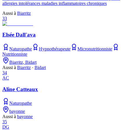
allergies intolérances maladies inflammatoires chroniques
Aussi à
Biarritz
33
Elsée Dall'ava
Naturopathe
Hypnothérapeute
Micronutritionniste
Nutritionniste
Biarritz, Bidart
Aussi à
Biarritz
·
Bidart
34
AC
Aline Catteaux
Naturopathe
bayonne
Aussi à
bayonne
35
DG