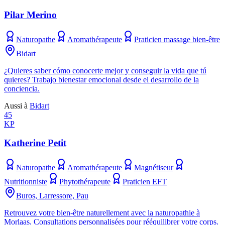
Pilar Merino
Naturopathe
Aromathérapeute
Praticien massage bien-être
Bidart
¿Quieres saber cómo conocerte mejor y conseguir la vida que tú
quieres? Trabajo bienestar emocional desde el desarrollo de la
conciencia.
Aussi à
Bidart
45
KP
Katherine Petit
Naturopathe
Aromathérapeute
Magnétiseur
Nutritionniste
Phytothérapeute
Praticien EFT
Buros, Larressore, Pau
Retrouvez votre bien-être naturellement avec la naturopathie à
Morlaas. Consultations personnalisées pour rééquilibrer votre corps.