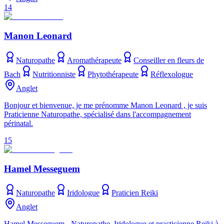
14
Manon Leonard
Naturopathe
Aromathérapeute
Conseiller en fleurs de
Bach
Nutritionniste
Phytothérapeute
Réflexologue
Anglet
Bonjour et bienvenue, je me prénomme Manon Leonard , je suis
Praticienne Naturopathe, spécialisé dans l'accompagnement
périnatal.
15
Hamel Messeguem
Naturopathe
Iridologue
Praticien Reiki
Anglet
Hamel Messeguem - Naturopathe, Iridologue et practicienne Reiki à