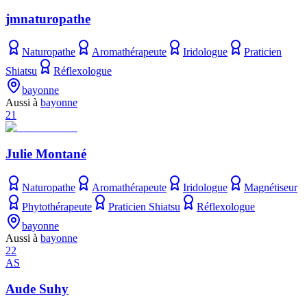
jmnaturopathe
Naturopathe
Aromathérapeute
Iridologue
Praticien
Shiatsu
Réflexologue
bayonne
Aussi à
bayonne
21
Julie Montané
Naturopathe
Aromathérapeute
Iridologue
Magnétiseur
Phytothérapeute
Praticien Shiatsu
Réflexologue
bayonne
Aussi à
bayonne
22
AS
Aude Suhy