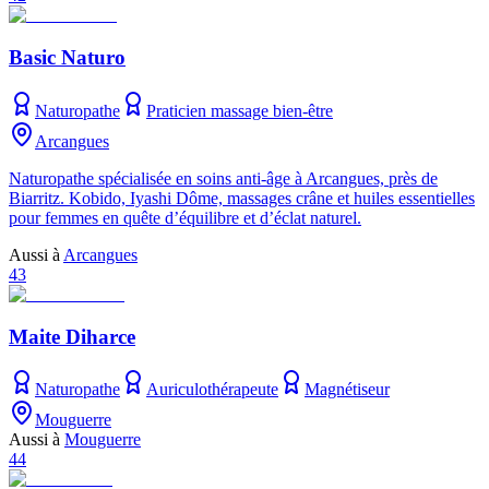
Basic Naturo
Naturopathe
Praticien massage bien-être
Arcangues
Naturopathe spécialisée en soins anti-âge à Arcangues, près de
Biarritz. Kobido, Iyashi Dôme, massages crâne et huiles essentielles
pour femmes en quête d’équilibre et d’éclat naturel.
Aussi à
Arcangues
43
Maite Diharce
Naturopathe
Auriculothérapeute
Magnétiseur
Mouguerre
Aussi à
Mouguerre
44