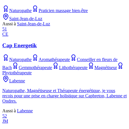
Naturopathe
Praticien massage bien-être
Saint-Jean-de-Luz
Aussi à
Saint-Jean-de-Luz
51
CE
Cap Energetik
Naturopathe
Aromathérapeute
Conseiller en fleurs de
Bach
Gemmothérapeute
Lithothérapeute
Magnétiseur
Phytothérapeute
Labenne
Naturopathe, Magnétiseuse et Thérapeute énergétique, je vous
reçois pour une prise en charge holistique sur Capbreton, Labenne et
Ondres.
Aussi à
Labenne
52
JM