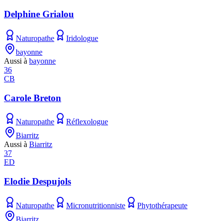
Delphine Grialou
Naturopathe
Iridologue
bayonne
Aussi à
bayonne
36
CB
Carole Breton
Naturopathe
Réflexologue
Biarritz
Aussi à
Biarritz
37
ED
Elodie Despujols
Naturopathe
Micronutritionniste
Phytothérapeute
Biarritz