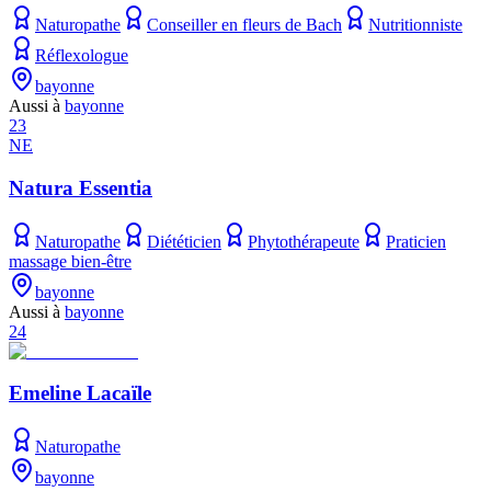
Naturopathe
Conseiller en fleurs de Bach
Nutritionniste
Réflexologue
bayonne
Aussi à
bayonne
23
NE
Natura Essentia
Naturopathe
Diététicien
Phytothérapeute
Praticien
massage bien-être
bayonne
Aussi à
bayonne
24
Emeline Lacaïle
Naturopathe
bayonne