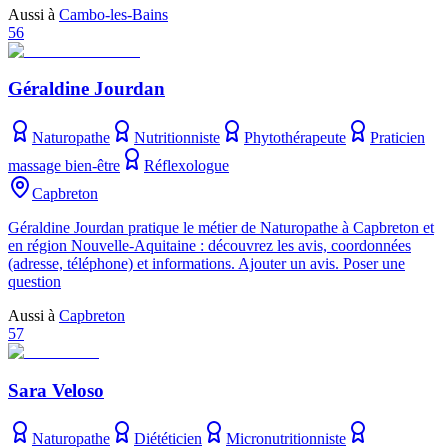
Aussi à
Cambo-les-Bains
56
Géraldine Jourdan
Naturopathe
Nutritionniste
Phytothérapeute
Praticien
massage bien-être
Réflexologue
Capbreton
Géraldine Jourdan pratique le métier de Naturopathe à Capbreton et
en région Nouvelle-Aquitaine : découvrez les avis, coordonnées
(adresse, téléphone) et informations. Ajouter un avis. Poser une
question
Aussi à
Capbreton
57
Sara Veloso
Naturopathe
Diététicien
Micronutritionniste