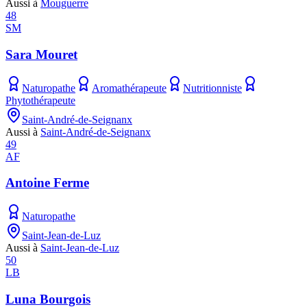
Aussi à
Mouguerre
48
SM
Sara Mouret
Naturopathe
Aromathérapeute
Nutritionniste
Phytothérapeute
Saint-André-de-Seignanx
Aussi à
Saint-André-de-Seignanx
49
AF
Antoine Ferme
Naturopathe
Saint-Jean-de-Luz
Aussi à
Saint-Jean-de-Luz
50
LB
Luna Bourgois