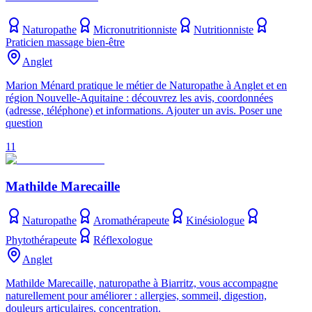
Naturopathe
Micronutritionniste
Nutritionniste
Praticien massage bien-être
Anglet
Marion Ménard pratique le métier de Naturopathe à Anglet et en
région Nouvelle-Aquitaine : découvrez les avis, coordonnées
(adresse, téléphone) et informations. Ajouter un avis. Poser une
question
11
Mathilde Marecaille
Naturopathe
Aromathérapeute
Kinésiologue
Phytothérapeute
Réflexologue
Anglet
Mathilde Marecaille, naturopathe à Biarritz, vous accompagne
naturellement pour améliorer : allergies, sommeil, digestion,
douleurs articulaires, concentration.