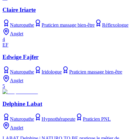
Claire Iriarte
Naturopathe
Praticien massage bien-être
Réflexologue
Anglet
4
EF
Edwige Fajfer
Naturopathe
Iridologue
Praticien massage bien-être
Anglet
5
Delphine Labat
Naturopathe
Hypnothérapeute
Praticien PNL
Anglet
LABAT Delphine | NATURO TO BE pratique le métier de