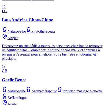
12
LC
Lou-Andréas Chow-Chine
Naturopathe
Phytothérapeute
Anglet
Découvrez un site dédié à toutes les personnes cherchant à retrouver
un équilibre vital. Comprenez la source de vos maux et apprenez à
revenir à l’essentiel pour améliorer votre bien-être émotionnel et
physique.
13
GB
Gaelle Bence
Naturopathe
Aromathérapeute
Praticien massage bien-être
Réflexologue
Anglet