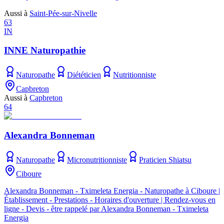
Aussi à
Saint-Pée-sur-Nivelle
63
IN
INNE Naturopathie
Naturopathe
Diététicien
Nutritionniste
Capbreton
Aussi à
Capbreton
64
Alexandra Bonneman
Naturopathe
Micronutritionniste
Praticien Shiatsu
Ciboure
Alexandra Bonneman - Tximeleta Energia - Naturopathe à Ciboure |
Établissement - Prestations - Horaires d'ouverture | Rendez-vous en
ligne - Devis - être rappelé par Alexandra Bonneman - Tximeleta
Energia