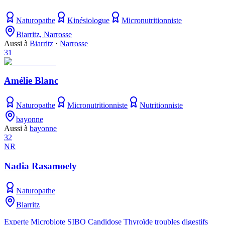
Naturopathe
Kinésiologue
Micronutritionniste
Biarritz, Narrosse
Aussi à
Biarritz
·
Narrosse
31
Amélie Blanc
Naturopathe
Micronutritionniste
Nutritionniste
bayonne
Aussi à
bayonne
32
NR
Nadia Rasamoely
Naturopathe
Biarritz
Experte Microbiote SIBO Candidose Thyroïde troubles digestifs