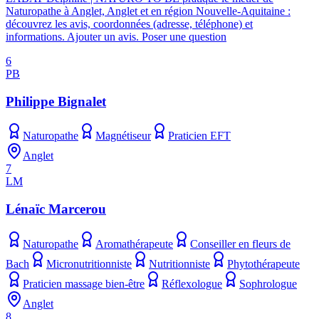
Naturopathe à Anglet, Anglet et en région Nouvelle-Aquitaine :
découvrez les avis, coordonnées (adresse, téléphone) et
informations. Ajouter un avis. Poser une question
6
PB
Philippe Bignalet
Naturopathe
Magnétiseur
Praticien EFT
Anglet
7
LM
Lénaïc Marcerou
Naturopathe
Aromathérapeute
Conseiller en fleurs de
Bach
Micronutritionniste
Nutritionniste
Phytothérapeute
Praticien massage bien-être
Réflexologue
Sophrologue
Anglet
8