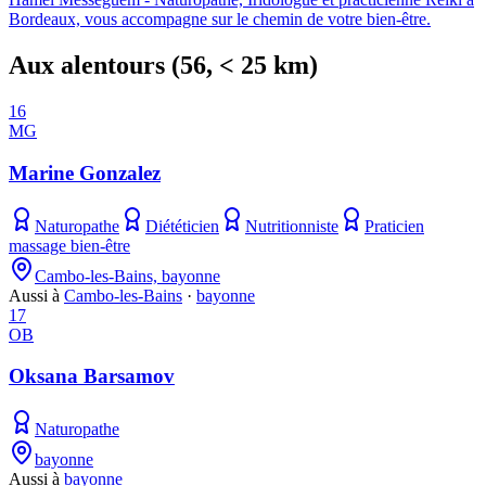
Bordeaux, vous accompagne sur le chemin de votre bien-être.
Aux alentours
(
56
, < 25 km)
16
MG
Marine Gonzalez
Naturopathe
Diététicien
Nutritionniste
Praticien
massage bien-être
Cambo-les-Bains, bayonne
Aussi à
Cambo-les-Bains
·
bayonne
17
OB
Oksana Barsamov
Naturopathe
bayonne
Aussi à
bayonne