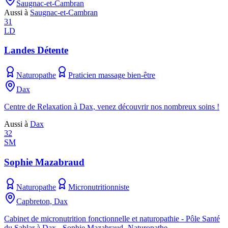
Saugnac-et-Cambran
Aussi à
Saugnac-et-Cambran
31
LD
Landes Détente
Naturopathe
Praticien massage bien-être
Dax
Centre de Relaxation à Dax, venez découvrir nos nombreux soins !
Aussi à
Dax
32
SM
Sophie Mazabraud
Naturopathe
Micronutritionniste
Capbreton, Dax
Cabinet de micronutrition fonctionnelle et naturopathie - Pôle Santé
du Sablar à Dax - Sophie Mazabraud -Naturopathe