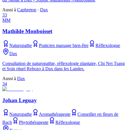
Aussi à
Capbreton
·
Dax
33
MM
Mathilde Monboisset
Naturopathe
Praticien massage bien-être
Réflexologue
Dax
Consultation de naturopathie, réflexologie plantaire, Chi Nei Tsang
et Soin rituel Rebozo à Dax dans les Landes.
Aussi à
Dax
34
Johan Leguay
Naturopathe
Aromathérapeute
Conseiller en fleurs de
Bach
Phytothérapeute
Réflexologue