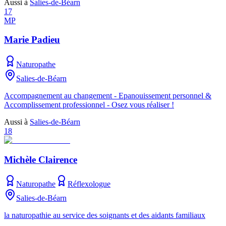
Aussi à
Salies-de-Béarn
17
MP
Marie Padieu
Naturopathe
Salies-de-Béarn
Accompagnement au changement - Epanouissement personnel &
Accomplissement professionnel - Osez vous réaliser !
Aussi à
Salies-de-Béarn
18
Michèle Clairence
Naturopathe
Réflexologue
Salies-de-Béarn
la naturopathie au service des soignants et des aidants familiaux