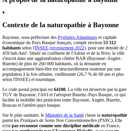
▾
Contexte de la naturopathie à Bayonne
Bayonne, sous-préfecture des
Pyrénées-Atlantiques
et capitale
économique du Pays Basque français, compte environ
53 312
habitants
selon l'
INSEE (recensement 2022)
, pour une densité de 2
459 hab./km². Située au confluent de l'Adour et de la Nive, la ville
s'inscrit dans une agglomération côtière BAB (Bayonne–Anglet–
Biarritz) de plus de 260 000 habitants, où la demande en
accompagnement bien-être est structurellement soutenue par une
population à la fois urbaine, vieillissante (26,7 % de 60 ans et plus
selon l'INSEE) et touristique.
Le code postal principal est
64100
. La ville est desservie par la gare
TGV de Bayonne, l'A63 et l'aéroport Biarritz–Pays Basque, ce qui
facilite la mobilité des praticiens entre Bayonne, Anglet, Biarritz,
Boucau et l'arrière-pays basque.
Sur le plan sanitaire, le
Ministère de la Santé
classe la
naturopathie
parmi les
Pratiques de Soins Non Conventionnelles (PSNC)
. Elle
n'est
pas reconnue comme une discipline médicale
en France,
n'est
pas remboursée par l'Assurance Maladie
, et ne peut
en