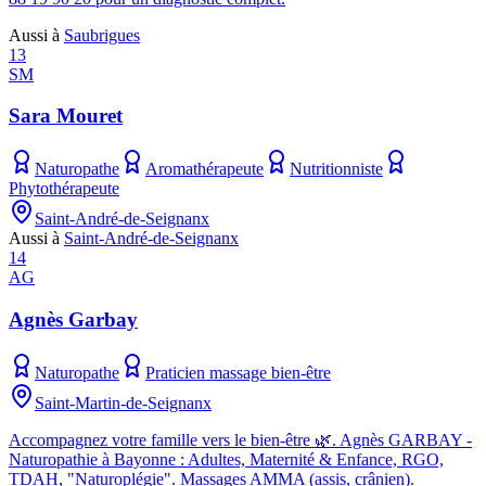
Aussi à
Saubrigues
13
SM
Sara Mouret
Naturopathe
Aromathérapeute
Nutritionniste
Phytothérapeute
Saint-André-de-Seignanx
Aussi à
Saint-André-de-Seignanx
14
AG
Agnès Garbay
Naturopathe
Praticien massage bien-être
Saint-Martin-de-Seignanx
Accompagnez votre famille vers le bien-être 🌿. Agnès GARBAY -
Naturopathie à Bayonne : Adultes, Maternité & Enfance, RGO,
TDAH, "Naturoplégie". Massages AMMA (assis, crânien).