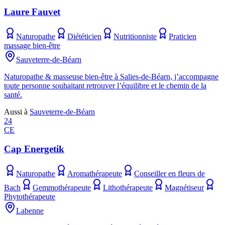
Laure Fauvet
Naturopathe
Diététicien
Nutritionniste
Praticien
massage bien-être
Sauveterre-de-Béarn
Naturopathe & masseuse bien-être à Salies-de-Béarn, j’accompagne
toute personne souhaitant retrouver l’équilibre et le chemin de la
santé.
Aussi à
Sauveterre-de-Béarn
24
CE
Cap Energetik
Naturopathe
Aromathérapeute
Conseiller en fleurs de
Bach
Gemmothérapeute
Lithothérapeute
Magnétiseur
Phytothérapeute
Labenne