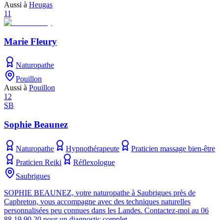
Aussi à
Heugas
11
Marie Fleury
Naturopathe
Pouillon
Aussi à
Pouillon
12
SB
Sophie Beaunez
Naturopathe
Hypnothérapeute
Praticien massage bien-être
Praticien Reiki
Réflexologue
Saubrigues
SOPHIE BEAUNEZ, votre naturopathe à Saubrigues près de
Capbreton, vous accompagne avec des techniques naturelles
personnalisées peu connues dans les Landes. Contactez-moi au 06
88 19 90 20 pour un diagnostic complet.