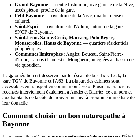
Grand Bayonne
— centre historique, rive gauche de la Nive,
accès piéton, proche de la gare.
Petit Bayonne
— rive droite de la Nive, quartier dense et
culturel.
Saint-Esprit
— rive droite de l'Adour, autour de la gare
SNCF de Bayonne.
Saint-Léon, Sainte-Croix, Marracq, Polo Beyris,
Mousserolles, Hauts de Bayonne
— quartiers résidentiels
périphériques.
Communes limitrophes
: Anglet, Boucau, Saint-Pierre-
d'Irube, Tarnos (Landes) et Mouguerre, intégrées au bassin de
vie quotidien.
L'agglomération est desservie par le réseau de bus Txik Txak, la
gare TGV de Bayonne et l'A63. La plupart des cabinets sont
accessibles en transport en commun ou à vélo. Plusieurs praticiens
recensés interviennent également à Anglet et Biarritz, ce qui permet
aux habitants de la côte de trouver un suivi à proximité immédiate de
leur domicile.
Comment choisir un bon naturopathe à
Bayonne
La naturopathie n'étant
pas une profession réglementée par l'État
,