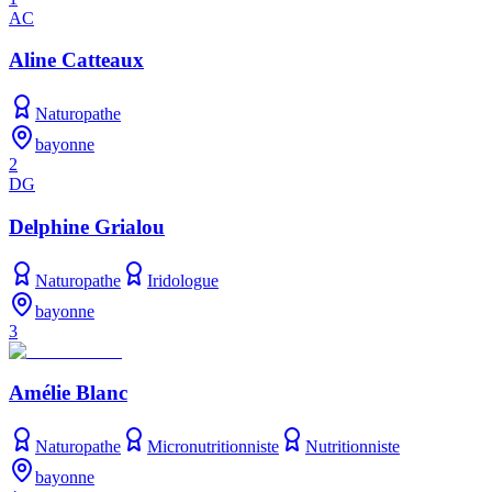
AC
Aline Catteaux
Naturopathe
bayonne
2
DG
Delphine Grialou
Naturopathe
Iridologue
bayonne
3
Amélie Blanc
Naturopathe
Micronutritionniste
Nutritionniste
bayonne