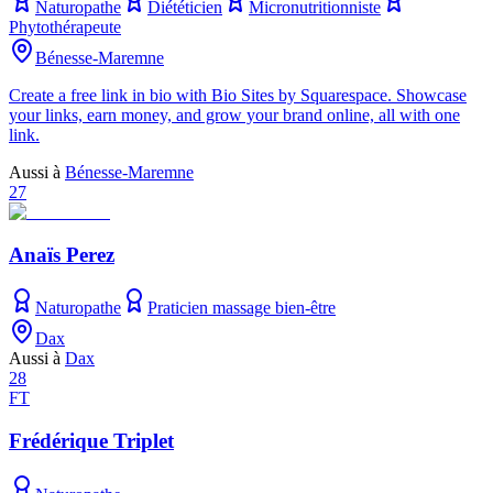
Naturopathe
Diététicien
Micronutritionniste
Phytothérapeute
Bénesse-Maremne
Create a free link in bio with Bio Sites by Squarespace. Showcase
your links, earn money, and grow your brand online, all with one
link.
Aussi à
Bénesse-Maremne
27
Anaïs Perez
Naturopathe
Praticien massage bien-être
Dax
Aussi à
Dax
28
FT
Frédérique Triplet