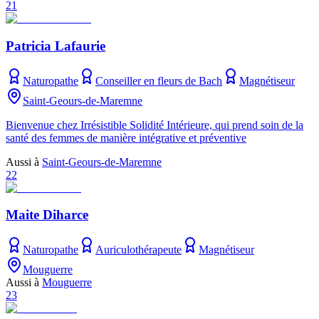
21
Patricia Lafaurie
Naturopathe
Conseiller en fleurs de Bach
Magnétiseur
Saint-Geours-de-Maremne
Bienvenue chez Irrésistible Solidité Intérieure, qui prend soin de la
santé des femmes de manière intégrative et préventive
Aussi à
Saint-Geours-de-Maremne
22
Maite Diharce
Naturopathe
Auriculothérapeute
Magnétiseur
Mouguerre
Aussi à
Mouguerre
23