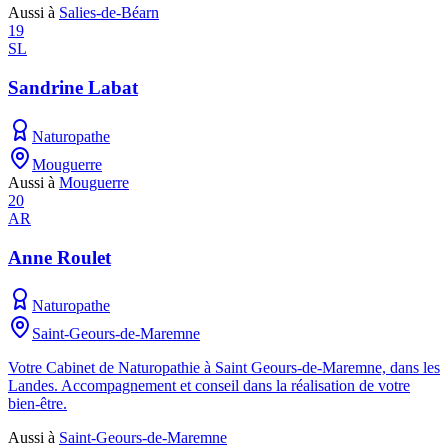
Aussi à
Salies-de-Béarn
19
SL
Sandrine Labat
Naturopathe
Mouguerre
Aussi à
Mouguerre
20
AR
Anne Roulet
Naturopathe
Saint-Geours-de-Maremne
Votre Cabinet de Naturopathie à Saint Geours-de-Maremne, dans les
Landes. Accompagnement et conseil dans la réalisation de votre
bien-être.
Aussi à
Saint-Geours-de-Maremne