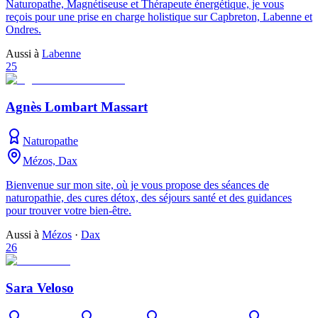
Naturopathe, Magnétiseuse et Thérapeute énergétique, je vous
reçois pour une prise en charge holistique sur Capbreton, Labenne et
Ondres.
Aussi à
Labenne
25
Agnès Lombart Massart
Naturopathe
Mézos, Dax
Bienvenue sur mon site, où je vous propose des séances de
naturopathie, des cures détox, des séjours santé et des guidances
pour trouver votre bien-être.
Aussi à
Mézos
·
Dax
26
Sara Veloso