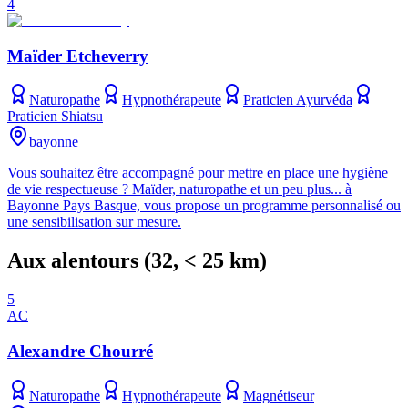
4
Maïder Etcheverry
Naturopathe
Hypnothérapeute
Praticien Ayurvéda
Praticien Shiatsu
bayonne
Vous souhaitez être accompagné pour mettre en place une hygiène
de vie respectueuse ? Maïder, naturopathe et un peu plus... à
Bayonne Pays Basque, vous propose un programme personnalisé ou
une sensibilisation sur mesure.
Aux alentours
(
32
, < 25 km)
5
AC
Alexandre Chourré
Naturopathe
Hypnothérapeute
Magnétiseur