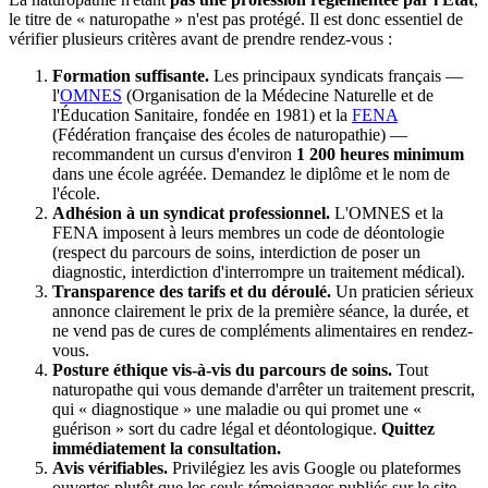
le titre de « naturopathe » n'est pas protégé. Il est donc essentiel de
vérifier plusieurs critères avant de prendre rendez-vous :
Formation suffisante.
Les principaux syndicats français —
l'
OMNES
(Organisation de la Médecine Naturelle et de
l'Éducation Sanitaire, fondée en 1981) et la
FENA
(Fédération française des écoles de naturopathie) —
recommandent un cursus d'environ
1 200 heures minimum
dans une école agréée. Demandez le diplôme et le nom de
l'école.
Adhésion à un syndicat professionnel.
L'OMNES et la
FENA imposent à leurs membres un code de déontologie
(respect du parcours de soins, interdiction de poser un
diagnostic, interdiction d'interrompre un traitement médical).
Transparence des tarifs et du déroulé.
Un praticien sérieux
annonce clairement le prix de la première séance, la durée, et
ne vend pas de cures de compléments alimentaires en rendez-
vous.
Posture éthique vis-à-vis du parcours de soins.
Tout
naturopathe qui vous demande d'arrêter un traitement prescrit,
qui « diagnostique » une maladie ou qui promet une «
guérison » sort du cadre légal et déontologique.
Quittez
immédiatement la consultation.
Avis vérifiables.
Privilégiez les avis Google ou plateformes
ouvertes plutôt que les seuls témoignages publiés sur le site