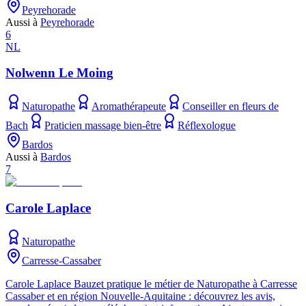
Peyrehorade
Aussi à
Peyrehorade
6
NL
Nolwenn Le Moing
Naturopathe
Aromathérapeute
Conseiller en fleurs de
Bach
Praticien massage bien-être
Réflexologue
Bardos
Aussi à
Bardos
7
Carole Laplace
Naturopathe
Carresse-Cassaber
Carole Laplace Bauzet pratique le métier de Naturopathe à Carresse
Cassaber et en région Nouvelle-Aquitaine : découvrez les avis,