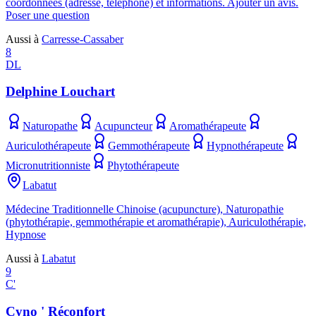
coordonnées (adresse, téléphone) et informations. Ajouter un avis.
Poser une question
Aussi à
Carresse-Cassaber
8
DL
Delphine Louchart
Naturopathe
Acupuncteur
Aromathérapeute
Auriculothérapeute
Gemmothérapeute
Hypnothérapeute
Micronutritionniste
Phytothérapeute
Labatut
Médecine Traditionnelle Chinoise (acupuncture), Naturopathie
(phytothérapie, gemmothérapie et aromathérapie), Auriculothérapie,
Hypnose
Aussi à
Labatut
9
C'
Cyno ' Réconfort