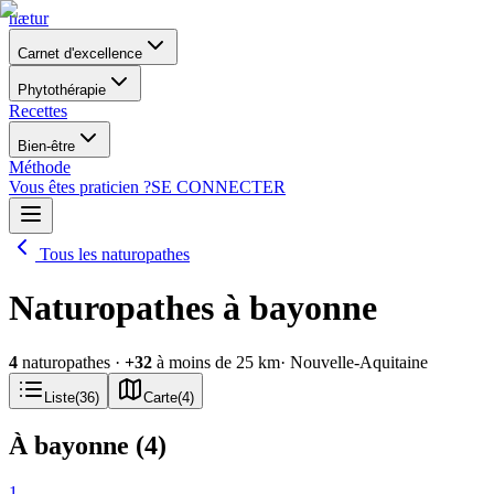
nætur
Carnet d'excellence
Phytothérapie
Recettes
Bien-être
Méthode
Vous êtes praticien ?
SE CONNECTER
Tous les naturopathes
Naturopathes à bayonne
4
naturopathes
·
+
32
à moins de 25 km
· Nouvelle-Aquitaine
Liste
(
36
)
Carte
(
4
)
À bayonne
(
4
)
1