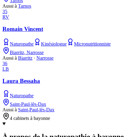
Tarnos
Aussi à
Tarnos
35
RV
Romain Vincent
Naturopathe
Kinésiologue
Micronutritionniste
Biarritz, Narrosse
Aussi à
Biarritz
·
Narrosse
36
LB
Laura Bessaha
Naturopathe
Saint-Paul-lès-Dax
Aussi à
Saint-Paul-lès-Dax
4 cabinets à bayonne
À propos de la naturopathie à bayonne