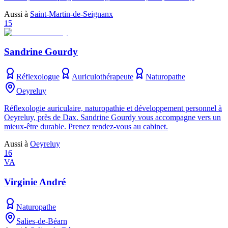
Aussi à
Saint-Martin-de-Seignanx
15
Sandrine Gourdy
Réflexologue
Auriculothérapeute
Naturopathe
Oeyreluy
Réflexologie auriculaire, naturopathie et développement personnel à
Oeyreluy, près de Dax. Sandrine Gourdy vous accompagne vers un
mieux-être durable. Prenez rendez-vous au cabinet.
Aussi à
Oeyreluy
16
VA
Virginie André
Naturopathe
Salies-de-Béarn