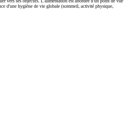
luer vers ses objectifs. L'alimentation est abordée d'un point de vue
ance d'une hygiène de vie globale (sommeil, activité physique,