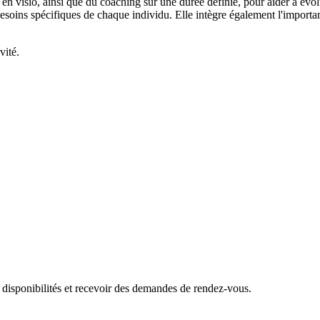
t en visio, ainsi que du coaching sur une durée définie, pour aider à évo
besoins spécifiques de chaque individu. Elle intègre également l'import
vité.
 disponibilités et recevoir des demandes de rendez-vous.