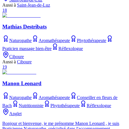
Aussi à
Saint-Jean-de-Luz
18
Mathias Destribats
Naturopathe
Aromathérapeute
Phytothérapeute
Praticien massage bien-être
Réflexologue
Ciboure
Aussi à
Ciboure
19
Manon Leonard
Naturopathe
Aromathérapeute
Conseiller en fleurs de
Bach
Nutritionniste
Phytothérapeute
Réflexologue
Anglet
Bonjour et bienvenue, je me prénomme Manon Leonard , je suis
Praticienne Naturopathe, spécialisé dans l'accompagnement