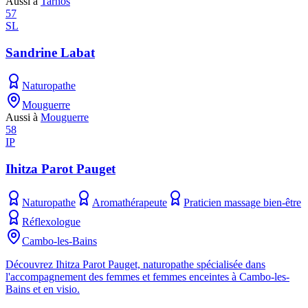
Aussi à
Tarnos
57
SL
Sandrine Labat
Naturopathe
Mouguerre
Aussi à
Mouguerre
58
IP
Ihitza Parot Pauget
Naturopathe
Aromathérapeute
Praticien massage bien-être
Réflexologue
Cambo-les-Bains
Découvrez Ihitza Parot Pauget, naturopathe spécialisée dans
l'accompagnement des femmes et femmes enceintes à Cambo-les-
Bains et en visio.