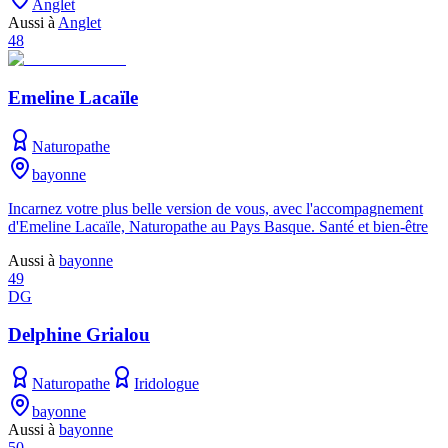
Anglet
Aussi à
Anglet
48
Emeline Lacaïle
Naturopathe
bayonne
Incarnez votre plus belle version de vous, avec l'accompagnement
d'Emeline Lacaïle, Naturopathe au Pays Basque. Santé et bien-être
Aussi à
bayonne
49
DG
Delphine Grialou
Naturopathe
Iridologue
bayonne
Aussi à
bayonne
50