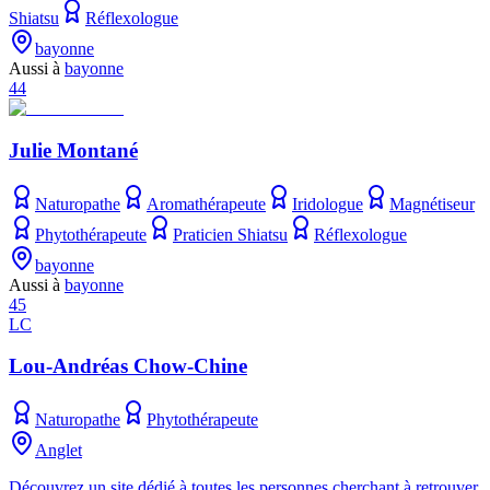
Shiatsu
Réflexologue
bayonne
Aussi à
bayonne
44
Julie Montané
Naturopathe
Aromathérapeute
Iridologue
Magnétiseur
Phytothérapeute
Praticien Shiatsu
Réflexologue
bayonne
Aussi à
bayonne
45
LC
Lou-Andréas Chow-Chine
Naturopathe
Phytothérapeute
Anglet
Découvrez un site dédié à toutes les personnes cherchant à retrouver