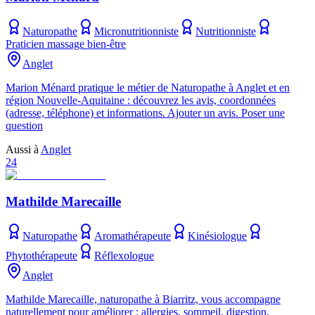
Naturopathe
Micronutritionniste
Nutritionniste
Praticien massage bien-être
Anglet
Marion Ménard pratique le métier de Naturopathe à Anglet et en
région Nouvelle-Aquitaine : découvrez les avis, coordonnées
(adresse, téléphone) et informations. Ajouter un avis. Poser une
question
Aussi à
Anglet
24
Mathilde Marecaille
Naturopathe
Aromathérapeute
Kinésiologue
Phytothérapeute
Réflexologue
Anglet
Mathilde Marecaille, naturopathe à Biarritz, vous accompagne
naturellement pour améliorer : allergies, sommeil, digestion,