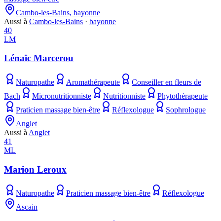
Cambo-les-Bains, bayonne
Aussi à
Cambo-les-Bains
·
bayonne
40
LM
Lénaïc Marcerou
Naturopathe
Aromathérapeute
Conseiller en fleurs de
Bach
Micronutritionniste
Nutritionniste
Phytothérapeute
Praticien massage bien-être
Réflexologue
Sophrologue
Anglet
Aussi à
Anglet
41
ML
Marion Leroux
Naturopathe
Praticien massage bien-être
Réflexologue
Ascain