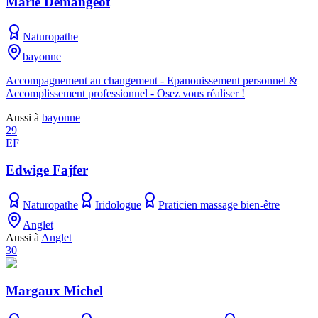
Marie Demangeot
Naturopathe
bayonne
Accompagnement au changement - Epanouissement personnel &
Accomplissement professionnel - Osez vous réaliser !
Aussi à
bayonne
29
EF
Edwige Fajfer
Naturopathe
Iridologue
Praticien massage bien-être
Anglet
Aussi à
Anglet
30
Margaux Michel