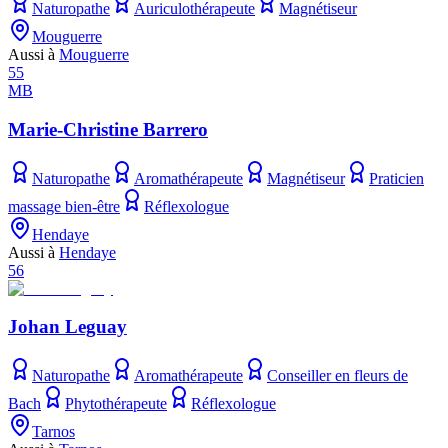
Naturopathe
Auriculothérapeute
Magnétiseur
Mouguerre
Aussi à
Mouguerre
55
MB
Marie-Christine Barrero
Naturopathe
Aromathérapeute
Magnétiseur
Praticien
massage bien-être
Réflexologue
Hendaye
Aussi à
Hendaye
56
Johan Leguay
Naturopathe
Aromathérapeute
Conseiller en fleurs de
Bach
Phytothérapeute
Réflexologue
Tarnos