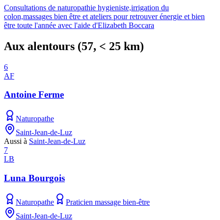
Consultations de naturopathie hygieniste,irrigation du
colon,massages bien être et ateliers pour retrouver énergie et bien
être toute l'année avec l'aide d'Elizabeth Boccara
Aux alentours
(
57
, < 25 km)
6
AF
Antoine Ferme
Naturopathe
Saint-Jean-de-Luz
Aussi à
Saint-Jean-de-Luz
7
LB
Luna Bourgois
Naturopathe
Praticien massage bien-être
Saint-Jean-de-Luz