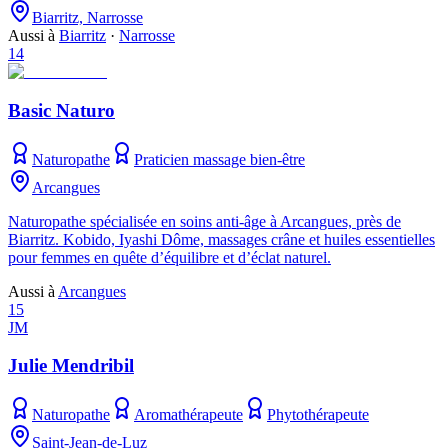
Biarritz, Narrosse
Aussi à
Biarritz
·
Narrosse
14
Basic Naturo
Naturopathe
Praticien massage bien-être
Arcangues
Naturopathe spécialisée en soins anti-âge à Arcangues, près de
Biarritz. Kobido, Iyashi Dôme, massages crâne et huiles essentielles
pour femmes en quête d’équilibre et d’éclat naturel.
Aussi à
Arcangues
15
JM
Julie Mendribil
Naturopathe
Aromathérapeute
Phytothérapeute
Saint-Jean-de-Luz