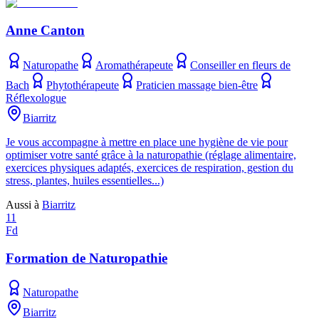
Anne Canton
Naturopathe
Aromathérapeute
Conseiller en fleurs de
Bach
Phytothérapeute
Praticien massage bien-être
Réflexologue
Biarritz
Je vous accompagne à mettre en place une hygiène de vie pour
optimiser votre santé grâce à la naturopathie (réglage alimentaire,
exercices physiques adaptés, exercices de respiration, gestion du
stress, plantes, huiles essentielles...)
Aussi à
Biarritz
11
Fd
Formation de Naturopathie
Naturopathe
Biarritz