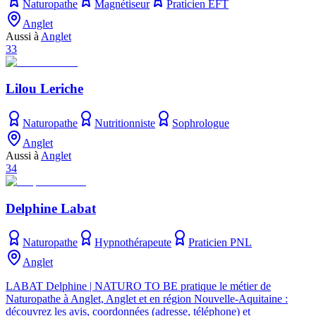
Naturopathe
Magnétiseur
Praticien EFT
Anglet
Aussi à
Anglet
33
Lilou Leriche
Naturopathe
Nutritionniste
Sophrologue
Anglet
Aussi à
Anglet
34
Delphine Labat
Naturopathe
Hypnothérapeute
Praticien PNL
Anglet
LABAT Delphine | NATURO TO BE pratique le métier de
Naturopathe à Anglet, Anglet et en région Nouvelle-Aquitaine :
découvrez les avis, coordonnées (adresse, téléphone) et