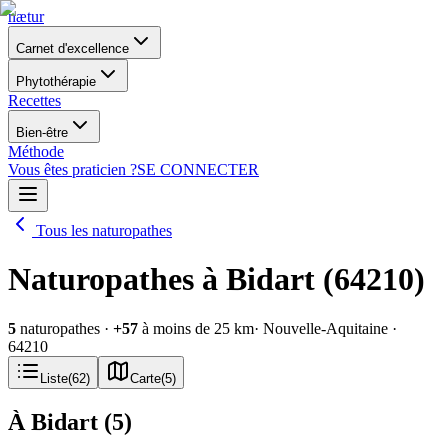
nætur
Carnet d'excellence
Phytothérapie
Recettes
Bien-être
Méthode
Vous êtes praticien ?
SE CONNECTER
Tous les naturopathes
Naturopathes à Bidart (64210)
5
naturopathes
·
+
57
à moins de 25 km
· Nouvelle-Aquitaine
·
64210
Liste
(
62
)
Carte
(
5
)
À Bidart
(
5
)