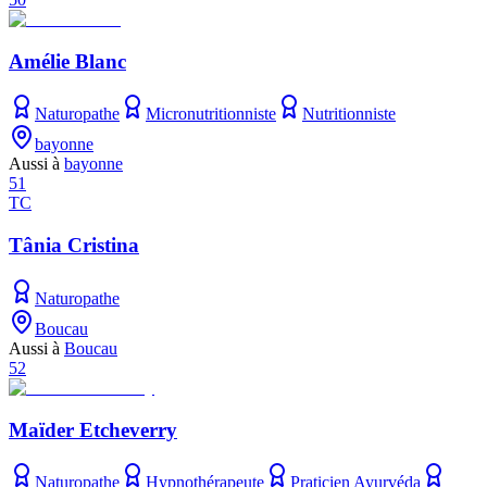
Amélie Blanc
Naturopathe
Micronutritionniste
Nutritionniste
bayonne
Aussi à
bayonne
51
TC
Tânia Cristina
Naturopathe
Boucau
Aussi à
Boucau
52
Maïder Etcheverry
Naturopathe
Hypnothérapeute
Praticien Ayurvéda