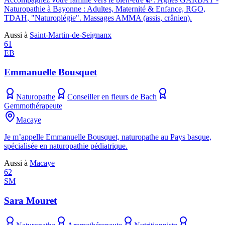
Naturopathie à Bayonne : Adultes, Maternité & Enfance, RGO,
TDAH, "Naturoplégie". Massages AMMA (assis, crânien).
Aussi à
Saint-Martin-de-Seignanx
61
EB
Emmanuelle Bousquet
Naturopathe
Conseiller en fleurs de Bach
Gemmothérapeute
Macaye
Je m’appelle Emmanuelle Bousquet, naturopathe au Pays basque,
spécialisée en naturopathie pédiatrique.
Aussi à
Macaye
62
SM
Sara Mouret