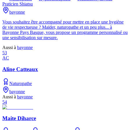
Praticien Shiatsu
bayonne
Vous souhaitez être accompagné pour mettre en place une hygiène
de vie respectueuse ? Maïder, naturopathe et un peu plus... à
Bayonne Pays Basque, vous propose un programme personnalisé ou
une sensibilisation sur mesure.
Aussi à
bayonne
53
AC
Aline Catteaux
Naturopathe
bayonne
Aussi à
bayonne
54
Maite Diharce