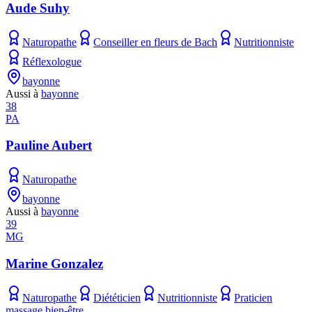
Aude Suhy
Naturopathe
Conseiller en fleurs de Bach
Nutritionniste
Réflexologue
bayonne
Aussi à
bayonne
38
PA
Pauline Aubert
Naturopathe
bayonne
Aussi à
bayonne
39
MG
Marine Gonzalez
Naturopathe
Diététicien
Nutritionniste
Praticien
massage bien-être