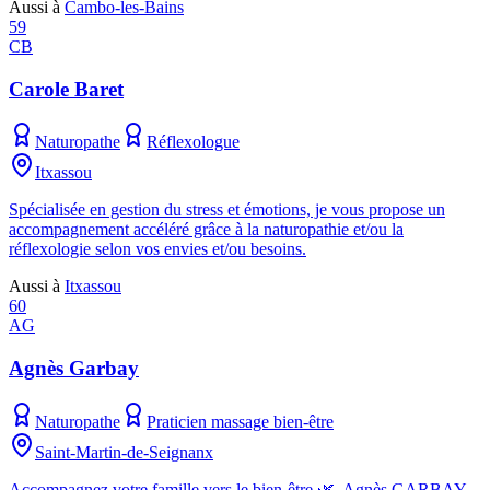
Aussi à
Cambo-les-Bains
59
CB
Carole Baret
Naturopathe
Réflexologue
Itxassou
Spécialisée en gestion du stress et émotions, je vous propose un
accompagnement accéléré grâce à la naturopathie et/ou la
réflexologie selon vos envies et/ou besoins.
Aussi à
Itxassou
60
AG
Agnès Garbay
Naturopathe
Praticien massage bien-être
Saint-Martin-de-Seignanx
Accompagnez votre famille vers le bien-être 🌿. Agnès GARBAY -