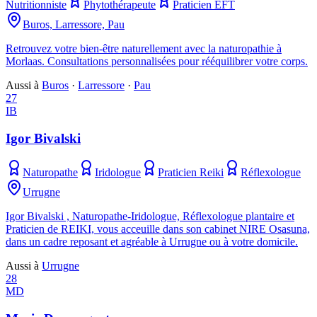
Nutritionniste
Phytothérapeute
Praticien EFT
Buros, Larressore, Pau
Retrouvez votre bien-être naturellement avec la naturopathie à
Morlaas. Consultations personnalisées pour rééquilibrer votre corps.
Aussi à
Buros
·
Larressore
·
Pau
27
IB
Igor Bivalski
Naturopathe
Iridologue
Praticien Reiki
Réflexologue
Urrugne
Igor Bivalski , Naturopathe-Iridologue, Réflexologue plantaire et
Praticien de REIKI, vous acceuille dans son cabinet NIRE Osasuna,
dans un cadre reposant et agréable à Urrugne ou à votre domicile.
Aussi à
Urrugne
28
MD