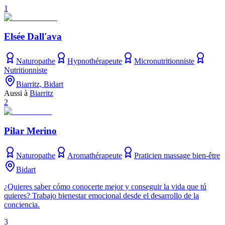
1
Elsée Dall'ava
Naturopathe
Hypnothérapeute
Micronutritionniste
Nutritionniste
Biarritz, Bidart
Aussi à
Biarritz
2
Pilar Merino
Naturopathe
Aromathérapeute
Praticien massage bien-être
Bidart
¿Quieres saber cómo conocerte mejor y conseguir la vida que tú
quieres? Trabajo bienestar emocional desde el desarrollo de la
conciencia.
3