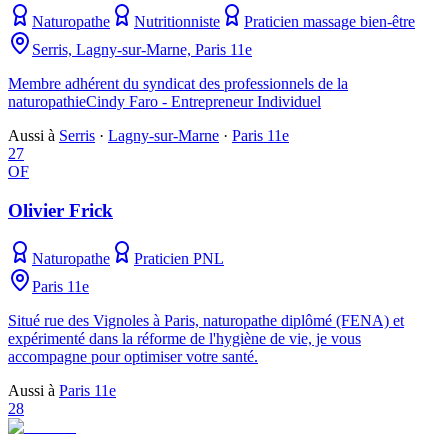
Naturopathe
Nutritionniste
Praticien massage bien-être
Serris, Lagny-sur-Marne, Paris 11e
Membre adhérent du syndicat des professionnels de la
naturopathieCindy Faro - Entrepreneur Individuel
Aussi à
Serris
·
Lagny-sur-Marne
·
Paris 11e
27
OF
Olivier Frick
Naturopathe
Praticien PNL
Paris 11e
Situé rue des Vignoles à Paris, naturopathe diplômé (FENA) et
expérimenté dans la réforme de l'hygiène de vie, je vous
accompagne pour optimiser votre santé.
Aussi à
Paris 11e
28