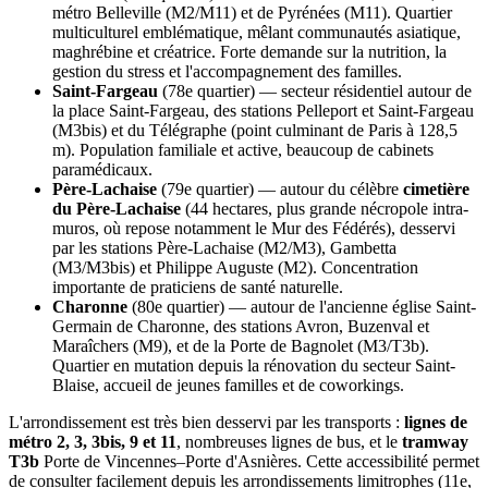
métro Belleville (M2/M11) et de Pyrénées (M11). Quartier
multiculturel emblématique, mêlant communautés asiatique,
maghrébine et créatrice. Forte demande sur la nutrition, la
gestion du stress et l'accompagnement des familles.
Saint-Fargeau
(78e quartier) — secteur résidentiel autour de
la place Saint-Fargeau, des stations Pelleport et Saint-Fargeau
(M3bis) et du Télégraphe (point culminant de Paris à 128,5
m). Population familiale et active, beaucoup de cabinets
paramédicaux.
Père-Lachaise
(79e quartier) — autour du célèbre
cimetière
du Père-Lachaise
(44 hectares, plus grande nécropole intra-
muros, où repose notamment le Mur des Fédérés), desservi
par les stations Père-Lachaise (M2/M3), Gambetta
(M3/M3bis) et Philippe Auguste (M2). Concentration
importante de praticiens de santé naturelle.
Charonne
(80e quartier) — autour de l'ancienne église Saint-
Germain de Charonne, des stations Avron, Buzenval et
Maraîchers (M9), et de la Porte de Bagnolet (M3/T3b).
Quartier en mutation depuis la rénovation du secteur Saint-
Blaise, accueil de jeunes familles et de coworkings.
L'arrondissement est très bien desservi par les transports :
lignes de
métro 2, 3, 3bis, 9 et 11
, nombreuses lignes de bus, et le
tramway
T3b
Porte de Vincennes–Porte d'Asnières. Cette accessibilité permet
de consulter facilement depuis les arrondissements limitrophes (11e,