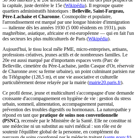
la capitale, juste derrière le 15e (
Wikipédia
). Il regroupe quatre
quartiers administratifs historiques :
Belleville, Saint-Fargeau,
Père-Lachaise et Charonne
. Cosmopolite et populaire,
l'arrondissement est marqué par une longue histoire d'immigration
— italienne dès les années 1930 (5 000 résidents en 1931), puis
maghrébine, asiatique, africaine et est-européenne — qui en fait l'un
des secteurs les plus multiculturels de Paris (
Wikipédia
).
Aujourd'hui, le tissu local mêle PME, micro-entreprises, artisans,
professions créatives, jeunes actifs et de nombreuses familles. Le
20e est aussi marqué par d'importants espaces verts (Parc de
Belleville, cimetière du Père-Lachaise, jardin Casque d'Or, réservoir
de Charonne avec sa ferme urbaine), un point culminant parisien rue
du Télégraphe (128,5 m), et une vie associative et culturelle
particulièrement dense relayée par la mairie (
mairie20.paris.fr
).
Ce profil dense, jeune et multiculturel s'accompagne d'une demande
croissante d'accompagnement en hygiène de vie : gestion du stress
urbain, sommeil, alimentation, accompagnement parental,
prévention des troubles digestifs ou hormonaux. La naturopathie y
répond en tant que
pratique de soins non conventionnelle
(PSNC)
, recensée par le Ministère de la Santé. Elle ne constitue ni
une médecine ni un substitut au suivi médical : son rôle est de
soutenir l'équilibre global de la personne, en complément du
parcours de soins coordonné par le médecin traitant (
sante.gouv.fr
).