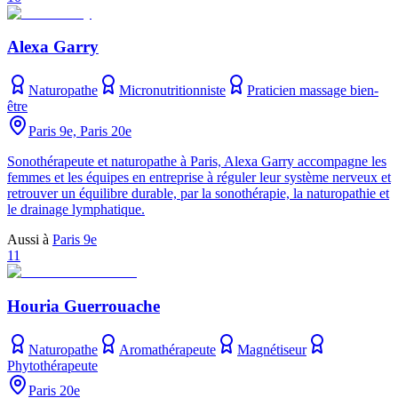
Alexa Garry
Naturopathe
Micronutritionniste
Praticien massage bien-
être
Paris 9e, Paris 20e
Sonothérapeute et naturopathe à Paris, Alexa Garry accompagne les
femmes et les équipes en entreprise à réguler leur système nerveux et
retrouver un équilibre durable, par la sonothérapie, la naturopathie et
le drainage lymphatique.
Aussi à
Paris 9e
11
Houria Guerrouache
Naturopathe
Aromathérapeute
Magnétiseur
Phytothérapeute
Paris 20e