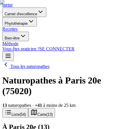
nætur
Carnet d'excellence
Phytothérapie
Recettes
Bien-être
Méthode
Vous êtes praticien ?
SE CONNECTER
Tous les naturopathes
Naturopathes à Paris 20e
(75020)
13
naturopathes
·
+
41
à moins de 25 km
Liste
(
54
)
Carte
(
13
)
À Paris 20e
(
13
)