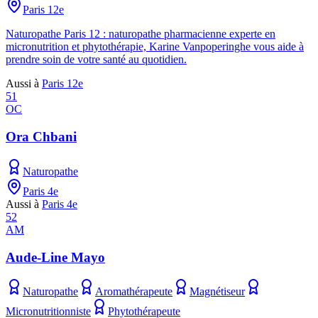
Paris 12e
Naturopathe Paris 12 : naturopathe pharmacienne experte en
micronutrition et phytothérapie, Karine Vanpoperinghe vous aide à
prendre soin de votre santé au quotidien.
Aussi à
Paris 12e
51
OC
Ora Chbani
Naturopathe
Paris 4e
Aussi à
Paris 4e
52
AM
Aude-Line Mayo
Naturopathe
Aromathérapeute
Magnétiseur
Micronutritionniste
Phytothérapeute