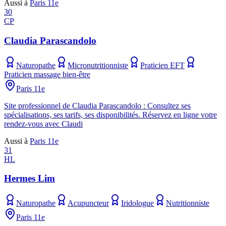
Aussi à
Paris 11e
30
CP
Claudia Parascandolo
Naturopathe
Micronutritionniste
Praticien EFT
Praticien massage bien-être
Paris 11e
Site professionnel de Claudia Parascandolo : Consultez ses
spécialisations, ses tarifs, ses disponibilités. Réservez en ligne votre
rendez-vous avec Claudi
Aussi à
Paris 11e
31
HL
Hermes Lim
Naturopathe
Acupuncteur
Iridologue
Nutritionniste
Paris 11e