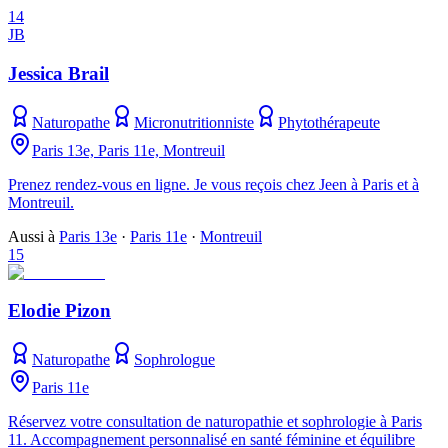
14
JB
Jessica Brail
Naturopathe
Micronutritionniste
Phytothérapeute
Paris 13e, Paris 11e, Montreuil
Prenez rendez-vous en ligne. Je vous reçois chez Jeen à Paris et à
Montreuil.
Aussi à
Paris 13e
·
Paris 11e
·
Montreuil
15
Elodie Pizon
Naturopathe
Sophrologue
Paris 11e
Réservez votre consultation de naturopathie et sophrologie à Paris
11. Accompagnement personnalisé en santé féminine et équilibre