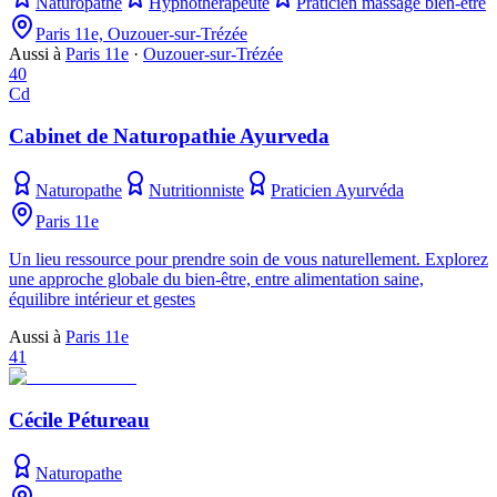
Naturopathe
Hypnothérapeute
Praticien massage bien-être
Paris 11e, Ouzouer-sur-Trézée
Aussi à
Paris 11e
·
Ouzouer-sur-Trézée
40
Cd
Cabinet de Naturopathie Ayurveda
Naturopathe
Nutritionniste
Praticien Ayurvéda
Paris 11e
Un lieu ressource pour prendre soin de vous naturellement. Explorez
une approche globale du bien-être, entre alimentation saine,
équilibre intérieur et gestes
Aussi à
Paris 11e
41
Cécile Pétureau
Naturopathe