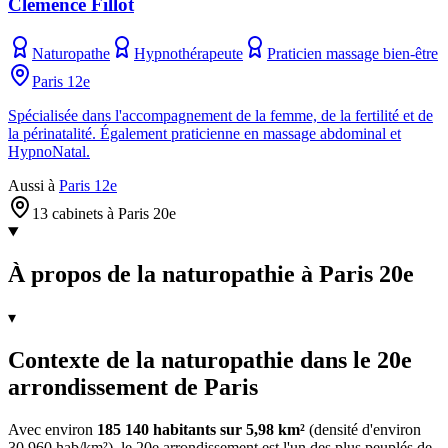
Clémence Fillot
Naturopathe
Hypnothérapeute
Praticien massage bien-être
Paris 12e
Spécialisée dans l'accompagnement de la femme, de la fertilité et de
la périnatalité. Également praticienne en massage abdominal et
HypnoNatal.
Aussi à
Paris 12e
13 cabinets à Paris 20e
À propos de la naturopathie à Paris 20e
▾
Contexte de la naturopathie dans le 20e
arrondissement de Paris
Avec environ
185 140 habitants sur 5,98 km²
(densité d'environ
30 960 hab/km²), le 20e arrondissement est l'un des plus peuplés de