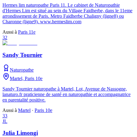
Hermes lim naturopathe Paris 11. Le cabinet de Naturopathie
d'Hermes Lim est situé au sein du Village Faidherbe, dans le 11eme
arrondissement de Paris. Metro Faidherbe Chaligny (ligne8) ou
Charonne (ligne9). www.hermeslim.com
Aussi à
Paris 11e
32
Sandy Tournier
Naturopathe
Martel, Paris 10e
Sandy Tournier naturopathe à Martel, Lot, Avenue de Nassogne,
lanaturo.fr praticienne de santé en naturopathie et accompagnatrice
en parentalité positive.
Aussi à
Martel
·
Paris 10e
33
JL
Julia Limongi