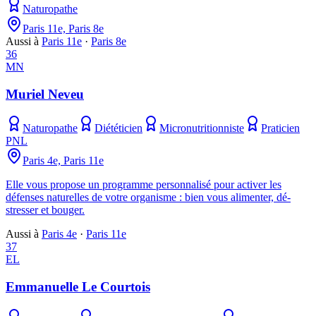
Naturopathe
Paris 11e, Paris 8e
Aussi à
Paris 11e
·
Paris 8e
36
MN
Muriel Neveu
Naturopathe
Diététicien
Micronutritionniste
Praticien
PNL
Paris 4e, Paris 11e
Elle vous propose un programme personnalisé pour activer les
défenses naturelles de votre organisme : bien vous alimenter, dé-
stresser et bouger.
Aussi à
Paris 4e
·
Paris 11e
37
EL
Emmanuelle Le Courtois