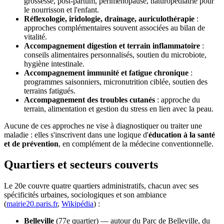
grossesse, post-partum, périménopause, naturopédiatrie pour
le nourrisson et l'enfant.
Réflexologie, iridologie, drainage, auriculothérapie
:
approches complémentaires souvent associées au bilan de
vitalité.
Accompagnement digestion et terrain inflammatoire
:
conseils alimentaires personnalisés, soutien du microbiote,
hygiène intestinale.
Accompagnement immunité et fatigue chronique
:
programmes saisonniers, micronutrition ciblée, soutien des
terrains fatigués.
Accompagnement des troubles cutanés
: approche du
terrain, alimentation et gestion du stress en lien avec la peau.
Aucune de ces approches ne vise à diagnostiquer ou traiter une
maladie : elles s'inscrivent dans une logique d'
éducation à la santé
et de prévention
, en complément de la médecine conventionnelle.
Quartiers et secteurs couverts
Le 20e couvre quatre quartiers administratifs, chacun avec ses
spécificités urbaines, sociologiques et son ambiance
(
mairie20.paris.fr
,
Wikipédia
) :
Belleville
(77e quartier) — autour du Parc de Belleville, du