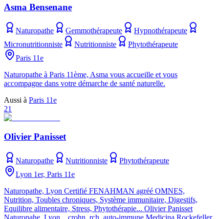
Asma Bensenane
Naturopathe
Gemmothérapeute
Hypnothérapeute
Micronutritionniste
Nutritionniste
Phytothérapeute
Paris 11e
Naturopathe à Paris 11ème, Asma vous accueille et vous
accompagne dans votre démarche de santé naturelle.
Aussi à
Paris 11e
21
Olivier Panisset
Naturopathe
Nutritionniste
Phytothérapeute
Lyon 1er, Paris 11e
Naturopathe, Lyon Certifié FENAHMAN agréé OMNES,
Nutrition, Toubles chroniques, Système immunitaire, Digestifs,
Equilibre alimentaire, Stress, Phytothérapie... Olivier Panisset
Naturopahe, Lyon, , crohn, rch, auto-immune Medicina Rockefeller