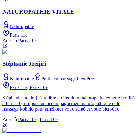
NATUROPATHIE VITALE
Naturopathe
Paris 11e
Aussi à
Paris 11e
19
Stéphanie Jreijiri
Naturopathe
Praticien massage bien-être
Paris 11e, Paris 10e
Stéphanie Jreijiri | Equilibre au Féminin, naturopathe experte fertilité
à Paris 10, propose un accompagnement naturopathique et le
massage kobido pour améliorer votre santé et votre bien-être.
Aussi à
Paris 11e
·
Paris 10e
20