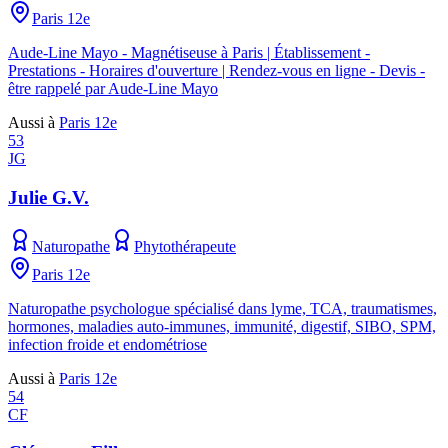
Paris 12e
Aude-Line Mayo - Magnétiseuse à Paris | Établissement -
Prestations - Horaires d'ouverture | Rendez-vous en ligne - Devis -
être rappelé par Aude-Line Mayo
Aussi à
Paris 12e
53
JG
Julie G.V.
Naturopathe
Phytothérapeute
Paris 12e
Naturopathe psychologue spécialisé dans lyme, TCA, traumatismes,
hormones, maladies auto-immunes, immunité, digestif, SIBO, SPM,
infection froide et endométriose
Aussi à
Paris 12e
54
CF