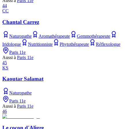
Aussi à
Paris 11e
44
CC
Chantal Carrez
Naturopathe
Aromathérapeute
Gemmothérapeute
Iridologue
Nutritionniste
Phytothérapeute
Réflexologue
Paris 11e
Aussi à
Paris 11e
45
KS
Kaoutar Salamat
Naturopathe
Paris 11e
Aussi à
Paris 11e
46
Le cocon d'Aligre