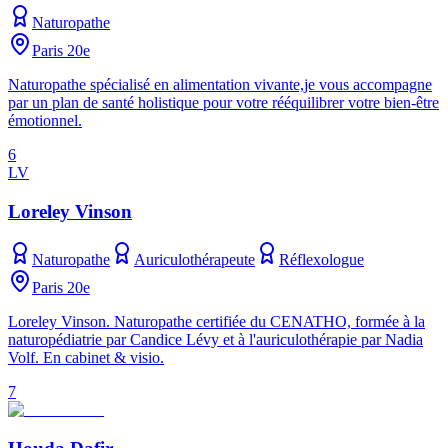
Naturopathe
Paris 20e
Naturopathe spécialisé en alimentation vivante,je vous accompagne
par un plan de santé holistique pour votre rééquilibrer votre bien-être
émotionnel.
6
LV
Loreley Vinson
Naturopathe
Auriculothérapeute
Réflexologue
Paris 20e
Loreley Vinson. Naturopathe certifiée du CENATHO, formée à la
naturopédiatrie par Candice Lévy et à l'auriculothérapie par Nadia
Volf. En cabinet & visio.
7