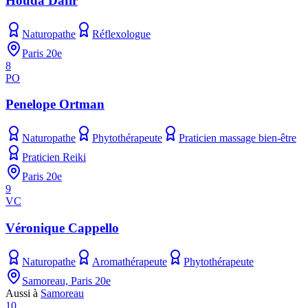
Houda Dafir
Naturopathe
Réflexologue
Paris 20e
8
PO
Penelope Ortman
Naturopathe
Phytothérapeute
Praticien massage bien-être
Praticien Reiki
Paris 20e
9
VC
Véronique Cappello
Naturopathe
Aromathérapeute
Phytothérapeute
Samoreau, Paris 20e
Aussi à
Samoreau
10