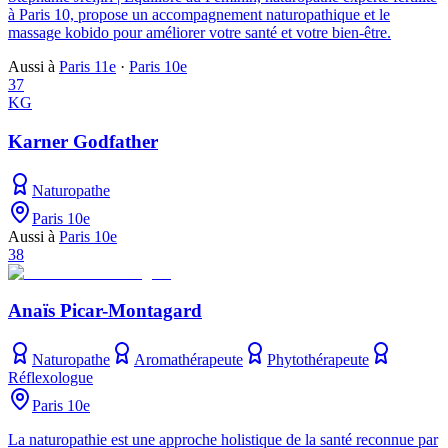
à Paris 10, propose un accompagnement naturopathique et le
massage kobido pour améliorer votre santé et votre bien-être.
Aussi à
Paris 11e
·
Paris 10e
37
KG
Karner Godfather
Naturopathe
Paris 10e
Aussi à
Paris 10e
38
Anaïs Picar-Montagard
Naturopathe
Aromathérapeute
Phytothérapeute
Réflexologue
Paris 10e
La naturopathie est une approche holistique de la santé reconnue par