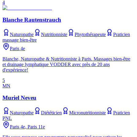
4
Blanche Rautenstrauch
Naturopathe
Nutritionniste
Phytothérapeute
Praticien
massage bien-être
Paris 4e
Blanche, Naturopathe & Nutritionniste à Paris. Massages bien-être
et drainage lymphatique VODDER avec près de 20 ans
d'expérience!
5
MN
Muriel Neveu
Naturopathe
Diététicien
Micronutritionniste
Praticien
PNL
Paris 4e, Paris 11e