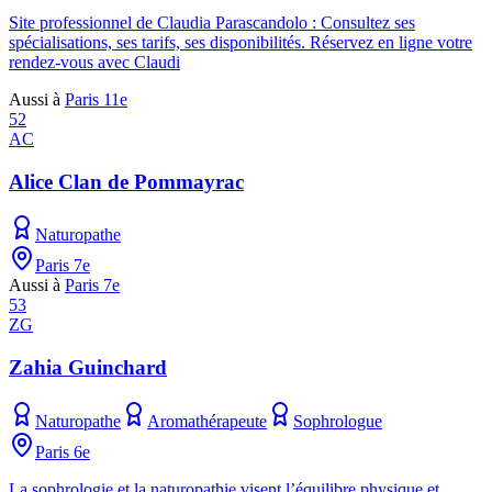
Site professionnel de Claudia Parascandolo : Consultez ses
spécialisations, ses tarifs, ses disponibilités. Réservez en ligne votre
rendez-vous avec Claudi
Aussi à
Paris 11e
52
AC
Alice Clan de Pommayrac
Naturopathe
Paris 7e
Aussi à
Paris 7e
53
ZG
Zahia Guinchard
Naturopathe
Aromathérapeute
Sophrologue
Paris 6e
La sophrologie et la naturopathie visent l’équilibre physique et