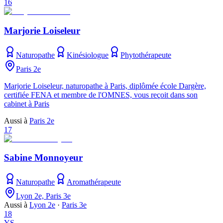
16
Marjorie Loiseleur
Naturopathe
Kinésiologue
Phytothérapeute
Paris 2e
Marjorie Loiseleur, naturopathe à Paris, diplômée école Dargère,
certifiée FENA et membre de l'OMNES, vous reçoit dans son
cabinet à Paris
Aussi à
Paris 2e
17
Sabine Monnoyeur
Naturopathe
Aromathérapeute
Lyon 2e, Paris 3e
Aussi à
Lyon 2e
·
Paris 3e
18
YS