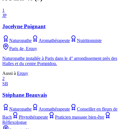
1
JP
Jocelyne Poignant
Naturopathe
Aromathérapeute
Nutritionniste
Paris 4e, Erquy
Naturopathe installée à Paris dans le 4° arrondissement près des
Halles et du centre Pompidou.
Aussi à
Erquy
2
SB
Stéphane Beauvais
Naturopathe
Aromathérapeute
Conseiller en fleurs de
Bach
Phytothérapeute
Praticien massage bien-être
Réflexologue