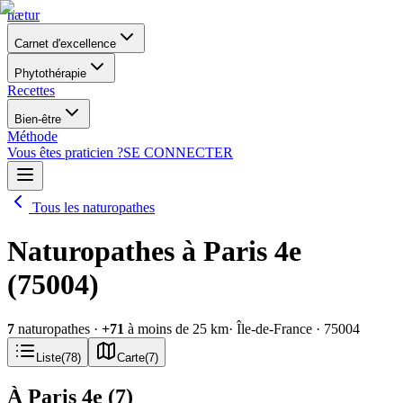
nætur
Carnet d'excellence
Phytothérapie
Recettes
Bien-être
Méthode
Vous êtes praticien ?
SE CONNECTER
Tous les naturopathes
Naturopathes à Paris 4e
(75004)
7
naturopathes
·
+
71
à moins de 25 km
· Île-de-France
· 75004
Liste
(
78
)
Carte
(
7
)
À Paris 4e
(
7
)