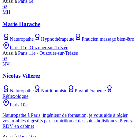
Aussi à
Paris 6e
62
MH
Marie Harache
Naturopathe
Hypnothérapeute
Praticien massage bien-être
Paris 11e, Ouzouer-sur-Trézée
Aussi à
Paris 11e
·
Ouzouer-sur-Trézée
63
NV
Nicolas Villerez
Naturopathe
Nutritionniste
Phytothérapeute
Réflexologue
Paris 10e
Naturopathe à Paris, ingénieur de formation, je vous aide à régler
vos troubles digestifs par la nutrition et des soins holistiques. Prenez
RDV en cabinet
Aussi à
Paris 10e