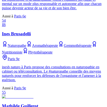
mental sur un mode plus responsable et autonome afin que chacun
puisse devenir acteur de sa vie et de son bien être.
Aussi à
Paris 6e
54
IB
Ines Brusadelli
Naturopathe
Aromathérapeute
Gemmothérapeute
Nutritionniste
Phytothérapeute
Paris 9e
inesb naturo à Paris propose des consultations en naturopathie en
cabinet ou téléconsultation. Le #naturopathe conseille des moyens
naturels pour renforcer les défenses de l'organisme et l'amener à la
guérison.
Aussi à
Paris 9e
55
Mathilde Guillerot