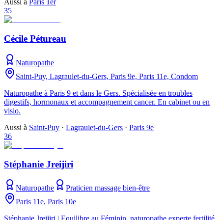
Aussi à
Paris 1er
35
Cécile Pétureau
Naturopathe
Saint-Puy, Lagraulet-du-Gers, Paris 9e, Paris 11e, Condom
Naturopathe à Paris 9 et dans le Gers. Spécialisée en troubles
digestifs, hormonaux et accompagnement cancer. En cabinet ou en
visio.
Aussi à
Saint-Puy
·
Lagraulet-du-Gers
·
Paris 9e
36
Stéphanie Jreijiri
Naturopathe
Praticien massage bien-être
Paris 11e, Paris 10e
Stéphanie Jreijiri | Equilibre au Féminin, naturopathe experte fertilité