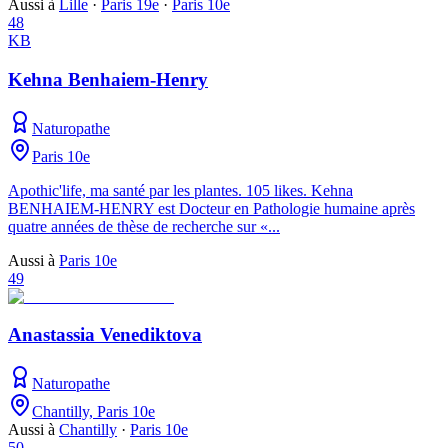
Aussi à
Lille
·
Paris 19e
·
Paris 10e
48
KB
Kehna Benhaiem-Henry
Naturopathe
Paris 10e
Apothic'life, ma santé par les plantes. 105 likes. Kehna
BENHAIEM-HENRY est Docteur en Pathologie humaine après
quatre années de thèse de recherche sur «...
Aussi à
Paris 10e
49
Anastassia Venediktova
Naturopathe
Chantilly, Paris 10e
Aussi à
Chantilly
·
Paris 10e
50