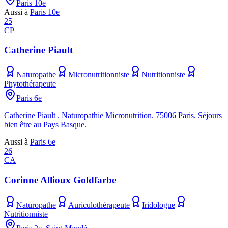
Paris 10e
Aussi à
Paris 10e
25
CP
Catherine Piault
Naturopathe
Micronutritionniste
Nutritionniste
Phytothérapeute
Paris 6e
Catherine Piault . Naturopathie Micronutrition. 75006 Paris. Séjours
bien être au Pays Basque.
Aussi à
Paris 6e
26
CA
Corinne Allioux Goldfarbe
Naturopathe
Auriculothérapeute
Iridologue
Nutritionniste