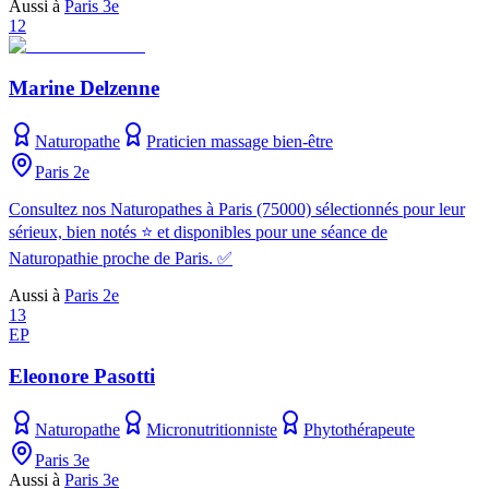
Aussi à
Paris 3e
12
Marine Delzenne
Naturopathe
Praticien massage bien-être
Paris 2e
Consultez nos Naturopathes à Paris (75000) sélectionnés pour leur
sérieux, bien notés ⭐ et disponibles pour une séance de
Naturopathie proche de Paris. ✅
Aussi à
Paris 2e
13
EP
Eleonore Pasotti
Naturopathe
Micronutritionniste
Phytothérapeute
Paris 3e
Aussi à
Paris 3e