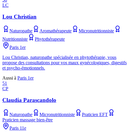
LC
Lou Christian
Naturopathe
Aromathérapeute
Micronutritionniste
Nutritionniste
Phytothérapeute
Paris 1er
Lou Christian, naturopathe spécialisée en phytothérapie, vous
propose des consultations pour vos maux gynécologiques, digestifs
et psycho-émotionnels.
Aussi à
Paris 1er
51
CP
Claudia Parascandolo
Naturopathe
Micronutritionniste
Praticien EFT
Praticien massage bien-être
Paris 11e