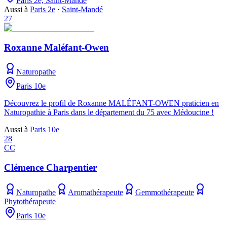
Paris 2e, Saint-Mandé
Aussi à
Paris 2e
·
Saint-Mandé
27
Roxanne Maléfant-Owen
Naturopathe
Paris 10e
Découvrez le profil de Roxanne MALÉFANT-OWEN praticien en
Naturopathie à Paris dans le département du 75 avec Médoucine !
Aussi à
Paris 10e
28
CC
Clémence Charpentier
Naturopathe
Aromathérapeute
Gemmothérapeute
Phytothérapeute
Paris 10e