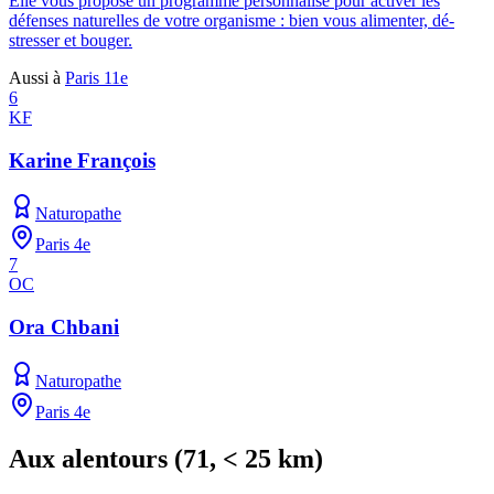
Elle vous propose un programme personnalisé pour activer les
défenses naturelles de votre organisme : bien vous alimenter, dé-
stresser et bouger.
Aussi à
Paris 11e
6
KF
Karine François
Naturopathe
Paris 4e
7
OC
Ora Chbani
Naturopathe
Paris 4e
Aux alentours
(
71
, < 25 km)