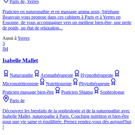
Paris 4e, Yerres
Praticien en naturopathie et en massage amma assis, Stéphane
Beauvais vous propose dans ces cabinets à Paris et à Yerres en
Essonne, de vous accompagner vers un meilleur bien-être, une perte
de poids, un état de relaxation...
Aussi à
Yerres
3
IM
Isabelle Mallet
Naturopathe
Aromathérapeute
Hypnothérapeute
Micronutritionniste
Nutritionniste
Phytothérapeute
Praticien massage bien-être
Praticien Shiatsu
Sophrologue
Paris 4e
Découvrez les bienfaits de la sophrologie et de la naturopathie avec
Isabelle Mallet, naturopathe à Paris. Coaching nutrition et bien-être
pour une vie saine et équilibrée. Prenez rendez-vous dès aujourd'hui
!