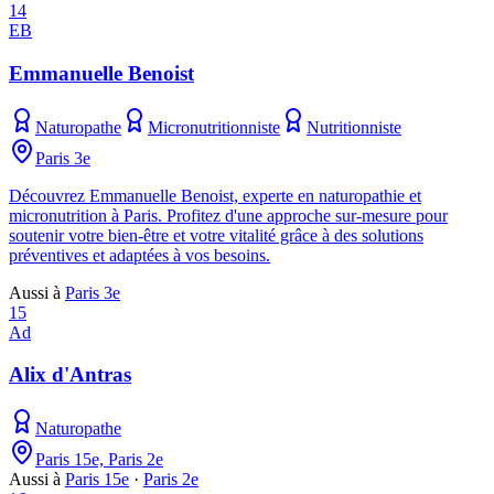
14
EB
Emmanuelle Benoist
Naturopathe
Micronutritionniste
Nutritionniste
Paris 3e
Découvrez Emmanuelle Benoist, experte en naturopathie et
micronutrition à Paris. Profitez d'une approche sur-mesure pour
soutenir votre bien-être et votre vitalité grâce à des solutions
préventives et adaptées à vos besoins.
Aussi à
Paris 3e
15
Ad
Alix d'Antras
Naturopathe
Paris 15e, Paris 2e
Aussi à
Paris 15e
·
Paris 2e