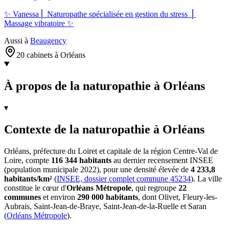
✨ Vanessa⎪ Naturopathe spécialisée en gestion du stress ⎪
Massage vibratoire ✨
Aussi à
Beaugency
20 cabinets à Orléans
À propos de la naturopathie à Orléans
▾
Contexte de la naturopathie à Orléans
Orléans, préfecture du Loiret et capitale de la région Centre-Val de
Loire, compte
116 344 habitants
au dernier recensement INSEE
(population municipale 2022), pour une densité élevée de
4 233,8
habitants/km²
(
INSEE, dossier complet commune 45234
). La ville
constitue le cœur d'
Orléans Métropole
, qui regroupe
22
communes
et environ
290 000 habitants
, dont Olivet, Fleury-les-
Aubrais, Saint-Jean-de-Braye, Saint-Jean-de-la-Ruelle et Saran
(
Orléans Métropole
).