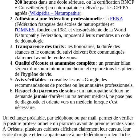
200 heures
dans une école sérieuse, ou la certification RNCP
« Conseiller(ère) en naturopathie » délivrée par les CFPPA
agréés (
Wikipédia – Naturopathie
).
Adhésion à une fédération professionnelle
: la
FENA
(Fédération française des écoles de naturopathie) et
l'
OMNES
, fondée en 1981 et vice-présidente de la World
Naturopathy Federation, imposent à leurs membres un code
de déontologie.
Transparence des tarifs
: les honoraires, la durée des
séances et le contenu du suivi doivent être communiqués
clairement avant le rendez-vous.
Qualité d'écoute et anamnèse complète
: un premier bilan
sérieux dure au minimum une heure et explore tous les piliers
de l'hygiène de vie.
Avis vérifiables
: consultez les avis Google, les
recommandations de proches ou les annuaires professionnels.
Respect du parcours de soins
: un naturopathe sérieux ne
demande
jamais
d'arrêter un traitement médical, ne pose pas
de diagnostic et oriente vers un médecin lorsque c'est
nécessaire.
Un échange préalable, par téléphone ou par mail, permet de vérifier
la posture professionnelle du praticien avant de prendre rendez-vous.
À Orléans, plusieurs cabinets affichent clairement leur cursus, leur
école d'origine et leur appartenance à une fédération sur leur fiche