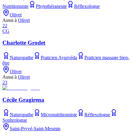
Nutritionniste
Phytothérapeute
Réflexologue
Olivet
Aussi à
Olivet
22
CG
Charlotte Grodet
Naturopathe
Praticien Ayurvéda
Praticien massage bien-
être
Olivet
Aussi à
Olivet
23
Cécile Gragirena
Naturopathe
Micronutritionniste
Réflexologue
Sophrologue
Saint-Pryvé-Saint-Mesmin