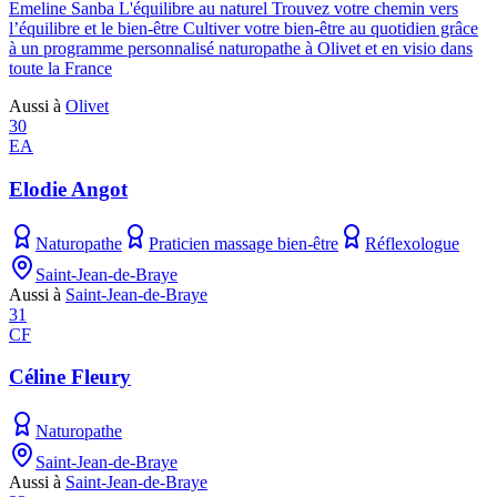
Emeline Sanba L'équilibre au naturel Trouvez votre chemin vers
l’équilibre et le bien-être Cultiver votre bien-être au quotidien grâce
à un programme personnalisé naturopathe à Olivet et en visio dans
toute la France
Aussi à
Olivet
30
EA
Elodie Angot
Naturopathe
Praticien massage bien-être
Réflexologue
Saint-Jean-de-Braye
Aussi à
Saint-Jean-de-Braye
31
CF
Céline Fleury
Naturopathe
Saint-Jean-de-Braye
Aussi à
Saint-Jean-de-Braye