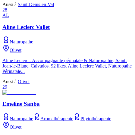
Aussi à
Saint-Denis-en-Val
28
AL
Aline Leclerc Vallet
Naturopathe
Olivet
Aline Leclerc - Accompagnante périnatale & Naturopathie, Saint-
Jean-le-Blanc, Calvados. 92 likes. Aline Leclerc Vallet, Naturopathe
Périnatale...
Aussi à
Olivet
29
Emeline Sanba
Naturopathe
Aromathérapeute
Phytothérapeute
Olivet