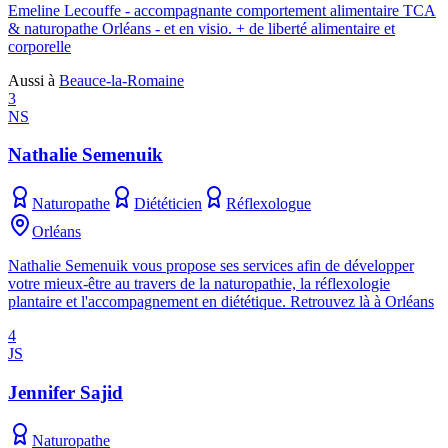
Emeline Lecouffe - accompagnante comportement alimentaire TCA
& naturopathe Orléans - et en visio. + de liberté alimentaire et
corporelle
Aussi à
Beauce-la-Romaine
3
NS
Nathalie Semenuik
Naturopathe
Diététicien
Réflexologue
Orléans
Nathalie Semenuik vous propose ses services afin de développer
votre mieux-être au travers de la naturopathie, la réflexologie
plantaire et l'accompagnement en diététique. Retrouvez là à Orléans
4
JS
Jennifer Sajid
Naturopathe