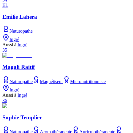
EL
Emilie Lahera
Naturopathe
Ingré
Aussi à
Ingré
35
Magali Raitif
Naturopathe
Magnétiseur
Micronutritionniste
Ingré
Aussi à
Ingré
36
Sophie Templier
Naturopathe
Aromathérapeute
Auriculothérapeute