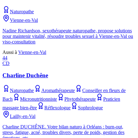
Naturopathe
Vienne-en-Val
Nadine Richardson, sexothérapeute naturopathe, propose solutions
pour maintenir vitalité, résoudre troubles sexuel à Vienne-en-Val ou
viso-consultation
Aussi à
Vienne-en-Val
44
CD
Charline Duchêne
Naturopathe
Aromathérapeute
Conseiller en fleurs de
Bach
Micronutritionniste
Phytothérapeute
Praticien
massage bien-être
Réflexologue
Sophrologue
Lailly-en-Val
Charline DUCHÊNE. Votre bilan naturo à Orléans : burn-out,
stress, fatigue, acné, troubles divers, perte de poids, gestion des
émotions, etc.