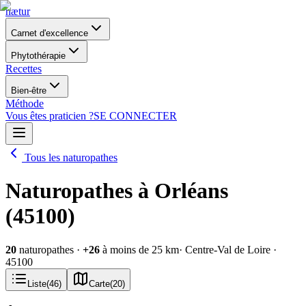
nætur
Carnet d'excellence
Phytothérapie
Recettes
Bien-être
Méthode
Vous êtes praticien ?
SE CONNECTER
Tous les naturopathes
Naturopathes à Orléans
(45100)
20
naturopathes
·
+
26
à moins de 25 km
· Centre-Val de Loire
·
45100
Liste
(
46
)
Carte
(
20
)