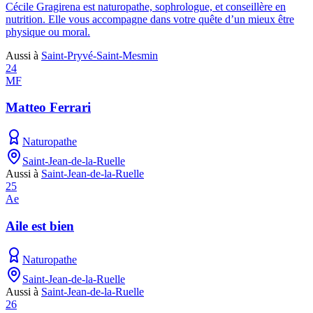
Cécile Gragirena est naturopathe, sophrologue, et conseillère en
nutrition. Elle vous accompagne dans votre quête d’un mieux être
physique ou moral.
Aussi à
Saint-Pryvé-Saint-Mesmin
24
MF
Matteo Ferrari
Naturopathe
Saint-Jean-de-la-Ruelle
Aussi à
Saint-Jean-de-la-Ruelle
25
Ae
Aile est bien
Naturopathe
Saint-Jean-de-la-Ruelle
Aussi à
Saint-Jean-de-la-Ruelle
26