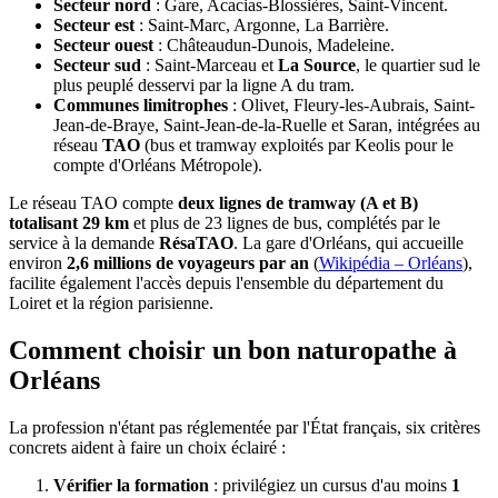
Secteur nord
: Gare, Acacias-Blossières, Saint-Vincent.
Secteur est
: Saint-Marc, Argonne, La Barrière.
Secteur ouest
: Châteaudun-Dunois, Madeleine.
Secteur sud
: Saint-Marceau et
La Source
, le quartier sud le
plus peuplé desservi par la ligne A du tram.
Communes limitrophes
: Olivet, Fleury-les-Aubrais, Saint-
Jean-de-Braye, Saint-Jean-de-la-Ruelle et Saran, intégrées au
réseau
TAO
(bus et tramway exploités par Keolis pour le
compte d'Orléans Métropole).
Le réseau TAO compte
deux lignes de tramway (A et B)
totalisant 29 km
et plus de 23 lignes de bus, complétés par le
service à la demande
RésaTAO
. La gare d'Orléans, qui accueille
environ
2,6 millions de voyageurs par an
(
Wikipédia – Orléans
),
facilite également l'accès depuis l'ensemble du département du
Loiret et la région parisienne.
Comment choisir un bon naturopathe à
Orléans
La profession n'étant pas réglementée par l'État français, six critères
concrets aident à faire un choix éclairé :
Vérifier la formation
: privilégiez un cursus d'au moins
1