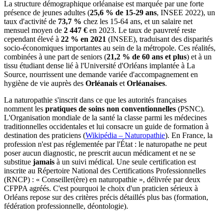
La structure démographique orléanaise est marquée par une forte
présence de jeunes adultes (
25,6 % de 15-29 ans
, INSEE 2022), un
taux d'activité de
73,7 %
chez les 15-64 ans, et un salaire net
mensuel moyen de
2 447 €
en 2023. Le taux de pauvreté reste
cependant élevé à
22 % en 2021
(INSEE), traduisant des disparités
socio-économiques importantes au sein de la métropole. Ces réalités,
combinées à une part de seniors (
21,2 % de 60 ans et plus
) et à un
tissu étudiant dense lié à l'Université d'Orléans implantée à La
Source, nourrissent une demande variée d'accompagnement en
hygiène de vie auprès des
Orléanais
et
Orléanaises
.
La naturopathie s'inscrit dans ce que les autorités françaises
nomment les
pratiques de soins non conventionnelles
(PSNC).
L'Organisation mondiale de la santé la classe parmi les médecines
traditionnelles occidentales et lui consacre un guide de formation à
destination des praticiens (
Wikipédia – Naturopathie
). En France, la
profession n'est pas réglementée par l'État : le naturopathe ne peut
poser aucun diagnostic, ne prescrit aucun médicament et ne se
substitue
jamais
à un suivi médical. Une seule certification est
inscrite au Répertoire National des Certifications Professionnelles
(RNCP) : « Conseiller(ère) en naturopathie », délivrée par deux
CFPPA agréés. C'est pourquoi le choix d'un praticien sérieux à
Orléans repose sur des critères précis détaillés plus bas (formation,
fédération professionnelle, déontologie).