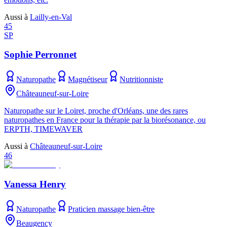
Aussi à
Lailly-en-Val
45
SP
Sophie Perronnet
Naturopathe
Magnétiseur
Nutritionniste
Châteauneuf-sur-Loire
Naturopathe sur le Loiret, proche d'Orléans, une des rares
naturopathes en France pour la thérapie par la biorésonance, ou
ERPTH, TIMEWAVER
Aussi à
Châteauneuf-sur-Loire
46
Vanessa Henry
Naturopathe
Praticien massage bien-être
Beaugency