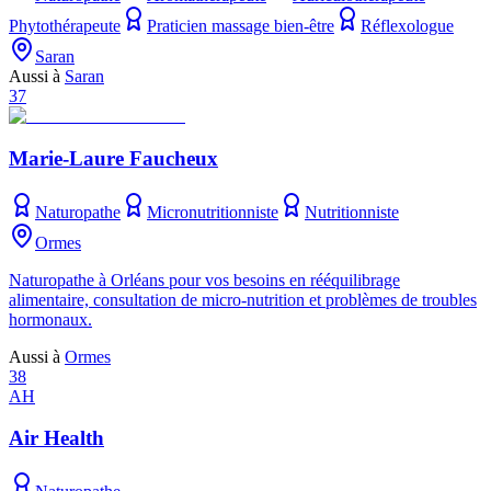
Phytothérapeute
Praticien massage bien-être
Réflexologue
Saran
Aussi à
Saran
37
Marie-Laure Faucheux
Naturopathe
Micronutritionniste
Nutritionniste
Ormes
Naturopathe à Orléans pour vos besoins en rééquilibrage
alimentaire, consultation de micro-nutrition et problèmes de troubles
hormonaux.
Aussi à
Ormes
38
AH
Air Health