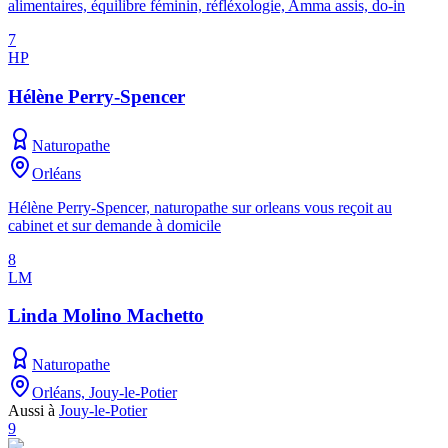
alimentaires, équilibre féminin, réfléxologie, Amma assis, do-in
7
HP
Hélène Perry-Spencer
Naturopathe
Orléans
Hélène Perry-Spencer, naturopathe sur orleans vous reçoit au
cabinet et sur demande à domicile
8
LM
Linda Molino Machetto
Naturopathe
Orléans, Jouy-le-Potier
Aussi à
Jouy-le-Potier
9