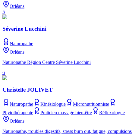
Orléans
5
Séverine Lucchini
Naturopathe
Orléans
Naturopathe Région Centre Séverine Lucchini
6
Christelle JOLIVET
Naturopathe
Kinésiologue
Micronutritionniste
Phytothérapeute
Praticien massage bien-être
Réflexologue
Orléans
Naturopathe, troubles digestifs, stress burn out, fatigue, compulsions