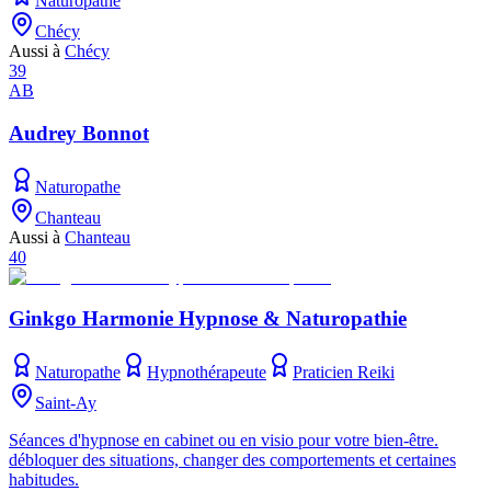
Naturopathe
Chécy
Aussi à
Chécy
39
AB
Audrey Bonnot
Naturopathe
Chanteau
Aussi à
Chanteau
40
Ginkgo Harmonie Hypnose & Naturopathie
Naturopathe
Hypnothérapeute
Praticien Reiki
Saint-Ay
Séances d'hypnose en cabinet ou en visio pour votre bien-être.
débloquer des situations, changer des comportements et certaines
habitudes.