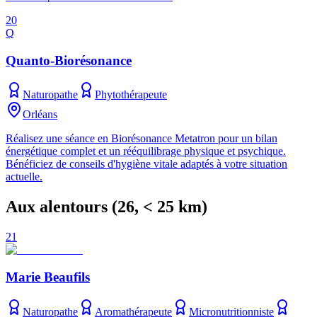
20
Q
Quanto-Biorésonance
Naturopathe
Phytothérapeute
Orléans
Réalisez une séance en Biorésonance Metatron pour un bilan
énergétique complet et un rééquilibrage physique et psychique.
Bénéficiez de conseils d'hygiène vitale adaptés à votre situation
actuelle.
Aux alentours
(
26
, < 25 km)
21
Marie Beaufils
Naturopathe
Aromathérapeute
Micronutritionniste