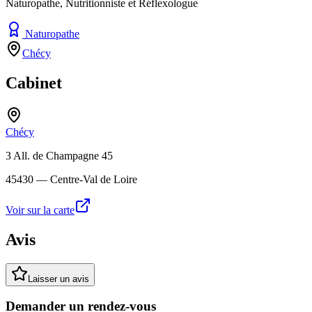
Naturopathe, Nutritionniste et Réflexologue
Naturopathe
Chécy
Cabinet
Chécy
3 All. de Champagne 45
45430
— Centre-Val de Loire
Voir sur la carte
Avis
Laisser un avis
Demander un rendez-vous