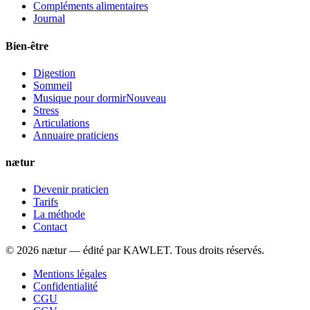
Compléments alimentaires
Journal
Bien-être
Digestion
Sommeil
Musique pour dormir
Nouveau
Stress
Articulations
Annuaire praticiens
nætur
Devenir praticien
Tarifs
La méthode
Contact
©
2026
nætur — édité par
KAWLET
. Tous droits réservés.
Mentions légales
Confidentialité
CGU