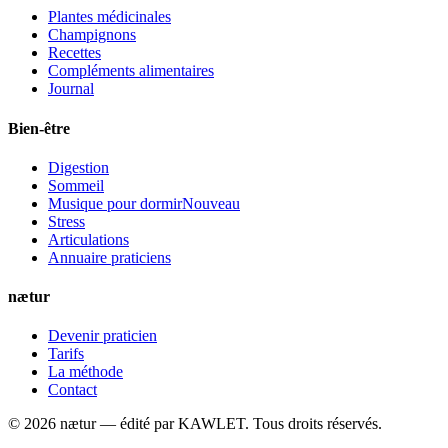
Plantes médicinales
Champignons
Recettes
Compléments alimentaires
Journal
Bien-être
Digestion
Sommeil
Musique pour dormir
Nouveau
Stress
Articulations
Annuaire praticiens
nætur
Devenir praticien
Tarifs
La méthode
Contact
©
2026
nætur — édité par
KAWLET
. Tous droits réservés.