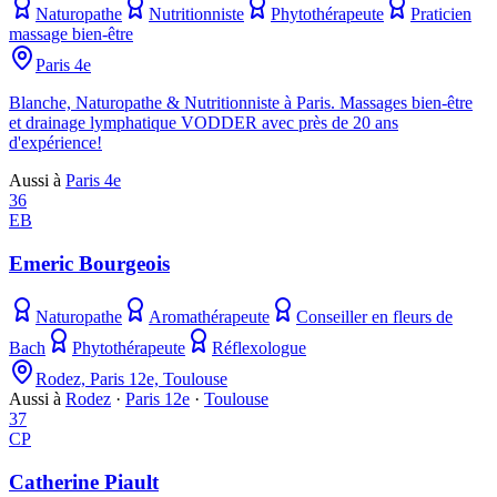
Naturopathe
Nutritionniste
Phytothérapeute
Praticien
massage bien-être
Paris 4e
Blanche, Naturopathe & Nutritionniste à Paris. Massages bien-être
et drainage lymphatique VODDER avec près de 20 ans
d'expérience!
Aussi à
Paris 4e
36
EB
Emeric Bourgeois
Naturopathe
Aromathérapeute
Conseiller en fleurs de
Bach
Phytothérapeute
Réflexologue
Rodez, Paris 12e, Toulouse
Aussi à
Rodez
·
Paris 12e
·
Toulouse
37
CP
Catherine Piault