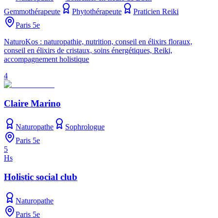
Gemmothérapeute
Phytothérapeute
Praticien Reiki
Paris 5e
NaturoKos : naturopathie, nutrition, conseil en élixirs floraux,
conseil en élixirs de cristaux, soins énergétiques, Reiki,
accompagnement holistique
4
Claire Marino
Naturopathe
Sophrologue
Paris 5e
5
Hs
Holistic social club
Naturopathe
Paris 5e