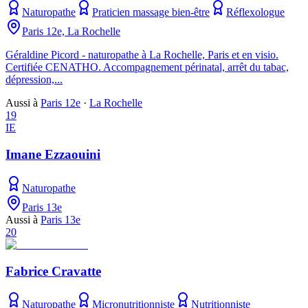
Naturopathe
Praticien massage bien-être
Réflexologue
Paris 12e, La Rochelle
Géraldine Picord - naturopathe à La Rochelle, Paris et en visio.
Certifiée CENATHO. Accompagnement périnatal, arrêt du tabac,
dépression,...
Aussi à
Paris 12e
·
La Rochelle
19
IE
Imane Ezzaouini
Naturopathe
Paris 13e
Aussi à
Paris 13e
20
Fabrice Cravatte
Naturopathe
Micronutritionniste
Nutritionniste