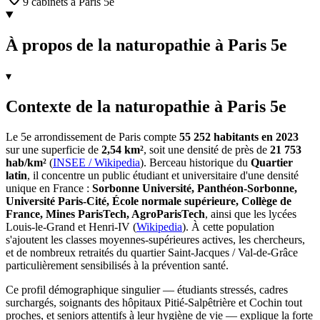
9 cabinets à Paris 5e
À propos de la naturopathie à Paris 5e
▾
Contexte de la naturopathie à Paris 5e
Le 5e arrondissement de Paris compte
55 252 habitants en 2023
sur une superficie de
2,54 km²
, soit une densité de près de
21 753
hab/km²
(
INSEE / Wikipedia
). Berceau historique du
Quartier
latin
, il concentre un public étudiant et universitaire d'une densité
unique en France :
Sorbonne Université, Panthéon-Sorbonne,
Université Paris-Cité, École normale supérieure, Collège de
France, Mines ParisTech, AgroParisTech
, ainsi que les lycées
Louis-le-Grand et Henri-IV (
Wikipedia
). À cette population
s'ajoutent les classes moyennes-supérieures actives, les chercheurs,
et de nombreux retraités du quartier Saint-Jacques / Val-de-Grâce
particulièrement sensibilisés à la prévention santé.
Ce profil démographique singulier — étudiants stressés, cadres
surchargés, soignants des hôpitaux Pitié-Salpêtrière et Cochin tout
proches, et seniors attentifs à leur hygiène de vie — explique la forte