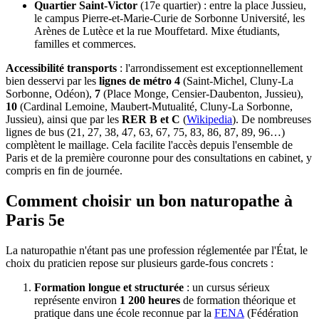
Quartier Saint-Victor
(17e quartier) : entre la place Jussieu,
le campus Pierre-et-Marie-Curie de Sorbonne Université, les
Arènes de Lutèce et la rue Mouffetard. Mixe étudiants,
familles et commerces.
Accessibilité transports
: l'arrondissement est exceptionnellement
bien desservi par les
lignes de métro 4
(Saint-Michel, Cluny-La
Sorbonne, Odéon),
7
(Place Monge, Censier-Daubenton, Jussieu),
10
(Cardinal Lemoine, Maubert-Mutualité, Cluny-La Sorbonne,
Jussieu), ainsi que par les
RER B et C
(
Wikipedia
). De nombreuses
lignes de bus (21, 27, 38, 47, 63, 67, 75, 83, 86, 87, 89, 96…)
complètent le maillage. Cela facilite l'accès depuis l'ensemble de
Paris et de la première couronne pour des consultations en cabinet, y
compris en fin de journée.
Comment choisir un bon naturopathe à
Paris 5e
La naturopathie n'étant pas une profession réglementée par l'État, le
choix du praticien repose sur plusieurs garde-fous concrets :
Formation longue et structurée
: un cursus sérieux
représente environ
1 200 heures
de formation théorique et
pratique dans une école reconnue par la
FENA
(Fédération