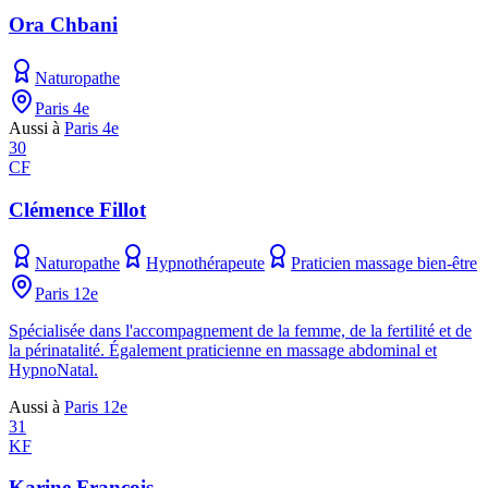
Ora Chbani
Naturopathe
Paris 4e
Aussi à
Paris 4e
30
CF
Clémence Fillot
Naturopathe
Hypnothérapeute
Praticien massage bien-être
Paris 12e
Spécialisée dans l'accompagnement de la femme, de la fertilité et de
la périnatalité. Également praticienne en massage abdominal et
HypnoNatal.
Aussi à
Paris 12e
31
KF
Karine François