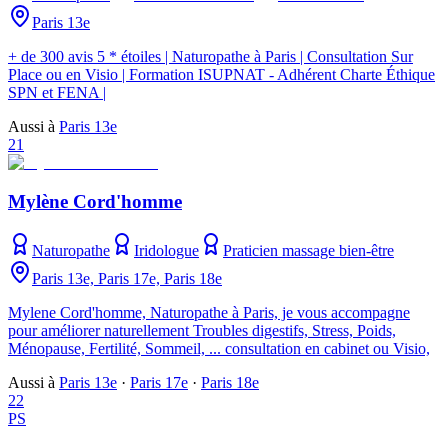
Paris 13e
+ de 300 avis 5 * étoiles | Naturopathe à Paris | Consultation Sur
Place ou en Visio | Formation ISUPNAT - Adhérent Charte Éthique
SPN et FENA |
Aussi à
Paris 13e
21
Mylène Cord'homme
Naturopathe
Iridologue
Praticien massage bien-être
Paris 13e, Paris 17e, Paris 18e
Mylene Cord'homme, Naturopathe à Paris, je vous accompagne
pour améliorer naturellement Troubles digestifs, Stress, Poids,
Ménopause, Fertilité, Sommeil, ... consultation en cabinet ou Visio,
Aussi à
Paris 13e
·
Paris 17e
·
Paris 18e
22
PS