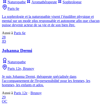
Naturopathe
Aromathérapeute
Sophrologue
Paris 6e
La sophrologie et la naturopathie visent l’équilibre physique et
mental sur un mode plus responsable et autonome afin que chacun
puisse devenir acteur de sa vie et de son bien être.
Aussi à
Paris 6e
28
JD
Johanna Dermi
Naturopathe
Paris 12e, Brunoy
Je suis Johanna Dermi, thérapeute spécialisée dans
l'accompagnement de l'hypersensibilité pour les femmes, les
hommes, les enfants et ados.
Aussi à
Paris 12e
·
Brunoy
29
OC