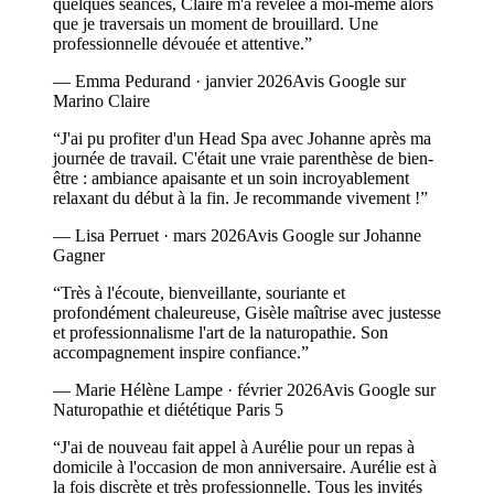
quelques séances, Claire m'a révélée à moi-même alors
que je traversais un moment de brouillard. Une
professionnelle dévouée et attentive.
”
—
Emma Pedurand
·
janvier 2026
Avis Google sur
Marino Claire
“
J'ai pu profiter d'un Head Spa avec Johanne après ma
journée de travail. C'était une vraie parenthèse de bien-
être : ambiance apaisante et un soin incroyablement
relaxant du début à la fin. Je recommande vivement !
”
—
Lisa Perruet
·
mars 2026
Avis Google sur Johanne
Gagner
“
Très à l'écoute, bienveillante, souriante et
profondément chaleureuse, Gisèle maîtrise avec justesse
et professionnalisme l'art de la naturopathie. Son
accompagnement inspire confiance.
”
—
Marie Hélène Lampe
·
février 2026
Avis Google sur
Naturopathie et diététique Paris 5
“
J'ai de nouveau fait appel à Aurélie pour un repas à
domicile à l'occasion de mon anniversaire. Aurélie est à
la fois discrète et très professionnelle. Tous les invités