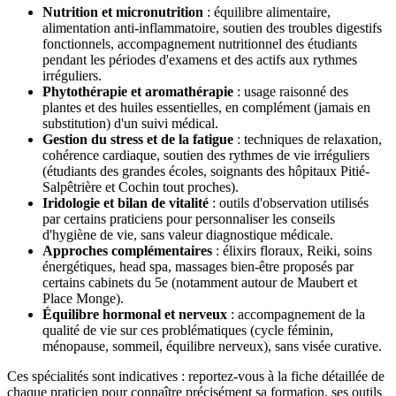
Nutrition et micronutrition
: équilibre alimentaire,
alimentation anti-inflammatoire, soutien des troubles digestifs
fonctionnels, accompagnement nutritionnel des étudiants
pendant les périodes d'examens et des actifs aux rythmes
irréguliers.
Phytothérapie et aromathérapie
: usage raisonné des
plantes et des huiles essentielles, en complément (jamais en
substitution) d'un suivi médical.
Gestion du stress et de la fatigue
: techniques de relaxation,
cohérence cardiaque, soutien des rythmes de vie irréguliers
(étudiants des grandes écoles, soignants des hôpitaux Pitié-
Salpêtrière et Cochin tout proches).
Iridologie et bilan de vitalité
: outils d'observation utilisés
par certains praticiens pour personnaliser les conseils
d'hygiène de vie, sans valeur diagnostique médicale.
Approches complémentaires
: élixirs floraux, Reiki, soins
énergétiques, head spa, massages bien-être proposés par
certains cabinets du 5e (notamment autour de Maubert et
Place Monge).
Équilibre hormonal et nerveux
: accompagnement de la
qualité de vie sur ces problématiques (cycle féminin,
ménopause, sommeil, équilibre nerveux), sans visée curative.
Ces spécialités sont indicatives : reportez-vous à la fiche détaillée de
chaque praticien pour connaître précisément sa formation, ses outils