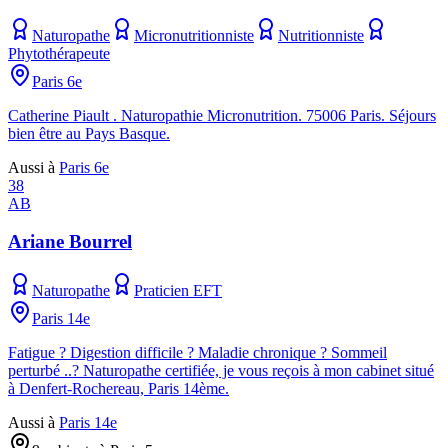
Naturopathe
Micronutritionniste
Nutritionniste
Phytothérapeute
Paris 6e
Catherine Piault . Naturopathie Micronutrition. 75006 Paris. Séjours
bien être au Pays Basque.
Aussi à
Paris 6e
38
AB
Ariane Bourrel
Naturopathe
Praticien EFT
Paris 14e
Fatigue ? Digestion difficile ? Maladie chronique ? Sommeil
perturbé ..? Naturopathe certifiée, je vous reçois à mon cabinet situé
à Denfert-Rochereau, Paris 14ème.
Aussi à
Paris 14e