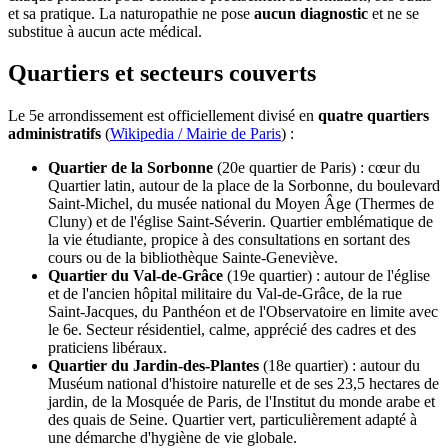
et sa pratique. La naturopathie ne pose
aucun diagnostic
et ne se
substitue à aucun acte médical.
Quartiers et secteurs couverts
Le 5e arrondissement est officiellement divisé en
quatre quartiers
administratifs
(
Wikipedia / Mairie de Paris
) :
Quartier de la Sorbonne
(20e quartier de Paris) : cœur du
Quartier latin, autour de la place de la Sorbonne, du boulevard
Saint-Michel, du musée national du Moyen Âge (Thermes de
Cluny) et de l'église Saint-Séverin. Quartier emblématique de
la vie étudiante, propice à des consultations en sortant des
cours ou de la bibliothèque Sainte-Geneviève.
Quartier du Val-de-Grâce
(19e quartier) : autour de l'église
et de l'ancien hôpital militaire du Val-de-Grâce, de la rue
Saint-Jacques, du Panthéon et de l'Observatoire en limite avec
le 6e. Secteur résidentiel, calme, apprécié des cadres et des
praticiens libéraux.
Quartier du Jardin-des-Plantes
(18e quartier) : autour du
Muséum national d'histoire naturelle et de ses 23,5 hectares de
jardin, de la Mosquée de Paris, de l'Institut du monde arabe et
des quais de Seine. Quartier vert, particulièrement adapté à
une démarche d'hygiène de vie globale.