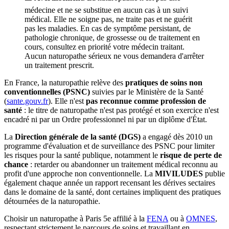
médecine et ne se substitue en aucun cas à un suivi
médical. Elle ne soigne pas, ne traite pas et ne guérit
pas les maladies. En cas de symptôme persistant, de
pathologie chronique, de grossesse ou de traitement en
cours, consultez en priorité votre médecin traitant.
Aucun naturopathe sérieux ne vous demandera d'arrêter
un traitement prescrit.
En France, la naturopathie relève des
pratiques de soins non
conventionnelles (PSNC)
suivies par le Ministère de la Santé
(
sante.gouv.fr
). Elle n'est
pas reconnue comme profession de
santé
: le titre de naturopathe n'est pas protégé et son exercice n'est
encadré ni par un Ordre professionnel ni par un diplôme d'État.
La
Direction générale de la santé (DGS)
a engagé dès 2010 un
programme d'évaluation et de surveillance des PSNC pour limiter
les risques pour la santé publique, notamment le
risque de perte de
chance
: retarder ou abandonner un traitement médical reconnu au
profit d'une approche non conventionnelle. La
MIVILUDES
publie
également chaque année un rapport recensant les dérives sectaires
dans le domaine de la santé, dont certaines impliquent des pratiques
détournées de la naturopathie.
Choisir un naturopathe à Paris 5e affilié à la
FENA
ou à
OMNES
,
respectant strictement le parcours de soins et travaillant en