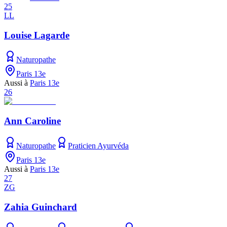
25
LL
Louise Lagarde
Naturopathe
Paris 13e
Aussi à
Paris 13e
26
Ann Caroline
Naturopathe
Praticien Ayurvéda
Paris 13e
Aussi à
Paris 13e
27
ZG
Zahia Guinchard