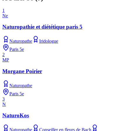
1
Ne
Naturopathie et diététique paris 5
Naturopathe
Iridologue
Paris 5e
2
MP
Morgane Poirier
Naturopathe
Paris 5e
3
N
NaturoKos
Naturopathe
Conseiller en fleurs de Bach