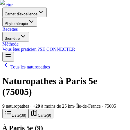
nætur
Carnet d'excellence
Phytothérapie
Recettes
Bien-être
Méthode
Vous êtes praticien ?
SE CONNECTER
Tous les naturopathes
Naturopathes à Paris 5e
(75005)
9
naturopathes
·
+
29
à moins de 25 km
· Île-de-France
· 75005
Liste
(
38
)
Carte
(
9
)
À Paris 5e
(
9
)