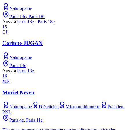
Naturopathe
Paris 13e, Paris 18e
Aussi à
Paris 13e
·
Paris 18e
15
CJ
Corinne JUGAN
Naturopathe
Paris 13e
Aussi à
Paris 13e
16
MN
Muriel Neveu
Naturopathe
Diététicien
Micronutritionniste
Praticien
PNL
Paris 4e, Paris 11e
Elle vous propose un programme personnalisé pour activer les