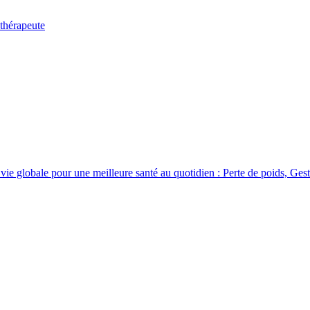
thérapeute
e globale pour une meilleure santé au quotidien : Perte de poids, Gest