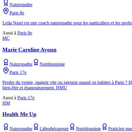
Naturopathe
Paris 8e
Leila Nasri est une coach naturopathe pour les particuliers et les prof
Aussi à
Paris 8e
MC
Marie Caroline Ayoun
Naturopathe
Nutritionniste
Paris 17e
Perdre du ventre, maigrir vite ou rajeunir quand on habites à Paris 
bien-être et épanouissement. HMU
Aussi à
Paris 17e
HM
Health Me Up
Naturopathe
Lithothérapeute
Nutritionniste
Praticien ma