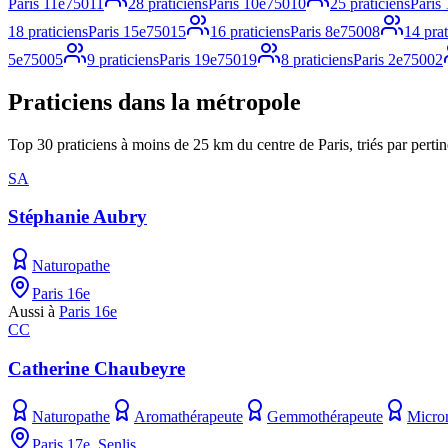
Paris 11e
75011
28
praticiens
Paris 10e
75010
25
praticiens
Paris
18
praticiens
Paris 15e
75015
16
praticiens
Paris 8e
75008
14
prat
5e
75005
9
praticiens
Paris 19e
75019
8
praticiens
Paris 2e
75002
Praticiens dans la métropole
Top 30 praticiens à moins de 25 km du centre de Paris, triés par pertin
SA
Stéphanie Aubry
Naturopathe
Paris 16e
Aussi à
Paris 16e
CC
Catherine Chaubeyre
Naturopathe
Aromathérapeute
Gemmothérapeute
Micron
Paris 17e, Senlis