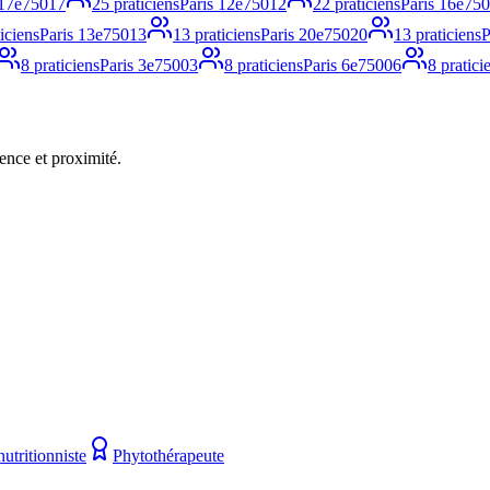
 17e
75017
25
praticiens
Paris 12e
75012
22
praticiens
Paris 16e
750
iciens
Paris 13e
75013
13
praticiens
Paris 20e
75020
13
praticiens
P
8
praticiens
Paris 3e
75003
8
praticiens
Paris 6e
75006
8
pratici
ence et proximité.
utritionniste
Phytothérapeute