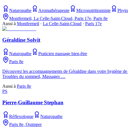
Naturopathe
Aromathérapeute
Micronutritionniste
Phyto
Montfermeil, La Celle-Saint-Cloud, Paris 17e, Paris 8e
Aussi à
Montfermeil
·
La Celle-Saint-Cloud
·
Paris 17e
Géraldine Solvit
Naturopathe
Praticien massage bien-être
Paris 8e
Découvrez les accompagnements de Géraldine dans votre hygiène de vi
Troubles du sommeil, Massages …
Aussi à
Paris 8e
PS
Pierre-Guillaume Stephan
Réflexologue
Naturopathe
Paris 8e, Quimper