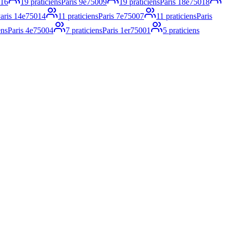
16
19
praticiens
Paris 9e
75009
19
praticiens
Paris 18e
75018
aris 14e
75014
11
praticiens
Paris 7e
75007
11
praticiens
Paris
ens
Paris 4e
75004
7
praticiens
Paris 1er
75001
5
praticiens