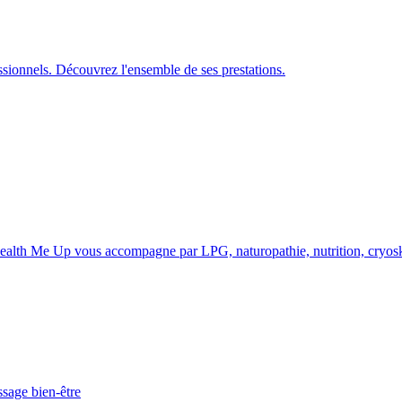
essionnels. Découvrez l'ensemble de ses prestations.
? Health Me Up vous accompagne par LPG, naturopathie, nutrition, cryos
ssage bien-être