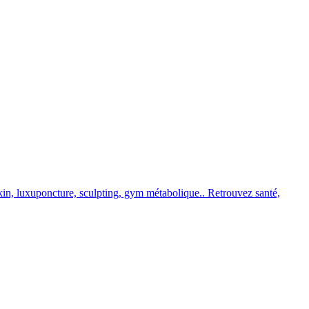
kin, luxuponcture, sculpting, gym métabolique.. Retrouvez santé,