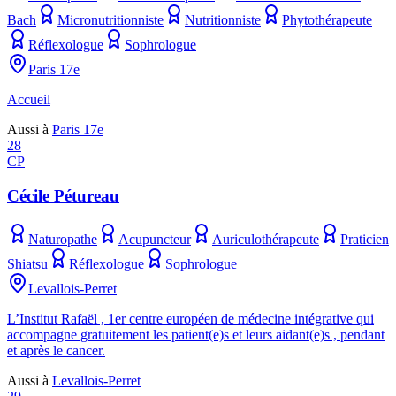
Bach
Micronutritionniste
Nutritionniste
Phytothérapeute
Réflexologue
Sophrologue
Paris 17e
Accueil
Aussi à
Paris 17e
28
CP
Cécile Pétureau
Naturopathe
Acupuncteur
Auriculothérapeute
Praticien
Shiatsu
Réflexologue
Sophrologue
Levallois-Perret
L’Institut Rafaël , 1er centre européen de médecine intégrative qui
accompagne gratuitement les patient(e)s et leurs aidant(e)s , pendant
et après le cancer.
Aussi à
Levallois-Perret