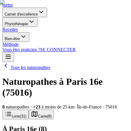
nætur
Carnet d'excellence
Phytothérapie
Recettes
Bien-être
Méthode
Vous êtes praticien ?
SE CONNECTER
Tous les naturopathes
Naturopathes à Paris 16e
(75016)
8
naturopathes
·
+
23
à moins de 25 km
· Île-de-France
· 75016
Liste
(
31
)
Carte
(
8
)
À Paris 16e
(
8
)