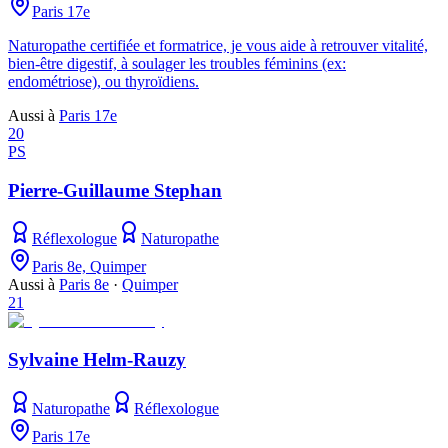
Paris 17e
Naturopathe certifiée et formatrice, je vous aide à retrouver vitalité,
bien-être digestif, à soulager les troubles féminins (ex:
endométriose), ou thyroïdiens.
Aussi à
Paris 17e
20
PS
Pierre-Guillaume Stephan
Réflexologue
Naturopathe
Paris 8e, Quimper
Aussi à
Paris 8e
·
Quimper
21
Sylvaine Helm-Rauzy
Naturopathe
Réflexologue
Paris 17e