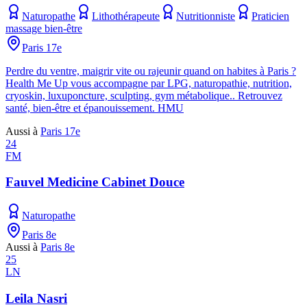
Naturopathe
Lithothérapeute
Nutritionniste
Praticien
massage bien-être
Paris 17e
Perdre du ventre, maigrir vite ou rajeunir quand on habites à Paris ?
Health Me Up vous accompagne par LPG, naturopathie, nutrition,
cryoskin, luxuponcture, sculpting, gym métabolique.. Retrouvez
santé, bien-être et épanouissement. HMU
Aussi à
Paris 17e
24
FM
Fauvel Medicine Cabinet Douce
Naturopathe
Paris 8e
Aussi à
Paris 8e
25
LN
Leila Nasri