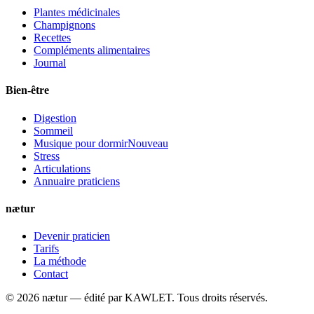
Plantes médicinales
Champignons
Recettes
Compléments alimentaires
Journal
Bien-être
Digestion
Sommeil
Musique pour dormir
Nouveau
Stress
Articulations
Annuaire praticiens
nætur
Devenir praticien
Tarifs
La méthode
Contact
©
2026
nætur — édité par
KAWLET
. Tous droits réservés.