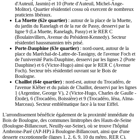
d'Auteuil, Jasmin) et 10 (Porte d'Auteuil, Michel-Ange-
Molitor). Quartier résidentiel cossu où exercent de nombreux
praticiens libéraux.
La Muette (62e quartier)
: autour de la place de la Muette,
du jardin du Ranelagh et de la rue de Passy, desservi par la
ligne 9 (La Muette, Ranelagh, Passy) et le RER C
(Boulainvilliers, Avenue du Président-Kennedy). Secteur
résidentiel haussmannien très prisé.
Porte-Dauphine (63e quartier)
: nord-ouest, autour de la
place du Maréchal-de-Lattre-de-Tassigny, de l'avenue Foch et
de l'université Paris-Dauphine, desservi par les lignes 2 (Porte
Dauphine) et 6 (Victor-Hugo) ainsi que le RER C (Avenue
Foch). Secteur très résidentiel ouvrant sur le Bois de
Boulogne.
Chaillot (64e quartier)
: nord-est, autour du Trocadéro, de
l'avenue Kléber et du palais de Chaillot, desservi par les lignes
1 (Argentine, George V), 2 (Victor-Hugo, Charles de Gaulle -
Étoile), 6 (Trocadéro, Boissière) et 9 (Trocadéro, Iéna, Alma-
Marceau). Secteur emblématique face à la tour Eiffel.
L'arrondissement bénéficie également de la proximité immédiate du
Bois de Boulogne, des communes limitrophes des Hauts-de-Seine
(Boulogne-Billancourt, Neuilly-sur-Seine), où se trouve l'hôpital
Ambroise-Paré (AP-HP) à Boulogne-Billancourt, ainsi que d'une
desserte exceptionnelle (lignes 1, 2, 6, 9, 10 du métro, RER C).