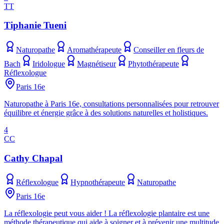
TT
Tiphanie Tueni
Naturopathe
Aromathérapeute
Conseiller en fleurs de
Bach
Iridologue
Magnétiseur
Phytothérapeute
Réflexologue
Paris 16e
Naturopathe à Paris 16e, consultations personnalisées pour retrouver
équilibre et énergie grâce à des solutions naturelles et holistiques.
4
CC
Cathy Chapal
Réflexologue
Hypnothérapeute
Naturopathe
Paris 16e
La réflexologie peut vous aider ! La réflexologie plantaire est une
méthode thérapeutique qui aide à soigner et à prévenir une multitude