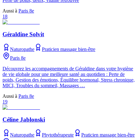
Perte de poids, detox, vitalité retrouvée
Aussi à
Paris 8e
18
Géraldine Solvit
Naturopathe
Praticien massage bien-être
Paris 8e
Découvrez les accompagnements de Géraldine dans votre hygiène
de vie globale pour une meilleure santé au quotidien : Perte de
poids, Gestion des émotions, Équilibre hormonal, Stress chronique,
MICI, Troubles du sommeil, Massages …
Aussi à
Paris 8e
19
Céline Jablonski
Naturopathe
Phytothérapeute
Praticien massage bien-être