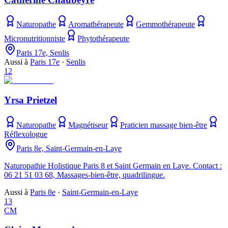
Naturopathe
Aromathérapeute
Gemmothérapeute
Micronutritionniste
Phytothérapeute
Paris 17e, Senlis
Aussi à
Paris 17e
·
Senlis
12
Yrsa Prietzel
Naturopathe
Magnétiseur
Praticien massage bien-être
Réflexologue
Paris 8e, Saint-Germain-en-Laye
Naturopathie Holistique Paris 8 et Saint Germain en Laye. Contact :
06 21 51 03 68, Massages-bien-être, quadrilingue.
Aussi à
Paris 8e
·
Saint-Germain-en-Laye
13
CM