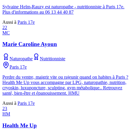
Sylvaine Helm-Rauzy est naturopathe - nutritionniste à Paris 17e.
Plus d'informations au 06 13 44 40 87
Aussi à
Paris 17e
22
MC
Marie Caroline Ayoun
Naturopathe
Nutritionniste
Paris 17e
Perdre du ventre, maigrir vite ou rajeunir quand on habites à Paris ?
Health Me Up vous accompagne par LPG, naturopathie, nutrition,
cryoskin, luxuponcture, sculpting, gym métabolique.. Retrouvez
santé, bien-être et épanouissement. HMU
Aussi à
Paris 17e
23
HM
Health Me Up