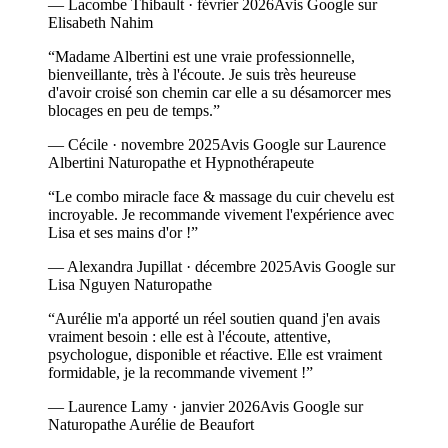
—
Lacombe Thibault
·
février 2026
Avis Google sur
Elisabeth Nahim
“
Madame Albertini est une vraie professionnelle,
bienveillante, très à l'écoute. Je suis très heureuse
d'avoir croisé son chemin car elle a su désamorcer mes
blocages en peu de temps.
”
—
Cécile
·
novembre 2025
Avis Google sur Laurence
Albertini Naturopathe et Hypnothérapeute
“
Le combo miracle face & massage du cuir chevelu est
incroyable. Je recommande vivement l'expérience avec
Lisa et ses mains d'or !
”
—
Alexandra Jupillat
·
décembre 2025
Avis Google sur
Lisa Nguyen Naturopathe
“
Aurélie m'a apporté un réel soutien quand j'en avais
vraiment besoin : elle est à l'écoute, attentive,
psychologue, disponible et réactive. Elle est vraiment
formidable, je la recommande vivement !
”
—
Laurence Lamy
·
janvier 2026
Avis Google sur
Naturopathe Aurélie de Beaufort