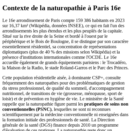
Contexte de la naturopathie à Paris 16e
Le 16e arrondissement de Paris compte 159 386 habitants en 2023
sur 16,37 km² (Wikipédia, données INSEE), ce qui en fait l'un des
arrondissements les plus étendus et les plus peuplés de la capitale.
Situé sur la rive droite de la Seine et bordé à l'ouest par le
périphérique et le Bois de Boulogne, il se distingue par son caractère
essentiellement résidentiel, sa concentration de représentations
diplomatiques (plus de 40 % des missions selon Wikipédia) et la
présence d'institutions internationales comme l'OCDE. Le 16e
accueille également de grands équipements parisiens : le Trocadéro,
la Maison de la Radio, le stade Roland-Garros et le Parc des Princes.
Cette population résidentielle aisée, à dominante CSP+, consulte
fréquemment des naturopathes pour des problématiques de gestion
du stress professionnel, de qualité du sommeil, d'accompagnement
nutritionnel, de transitions de vie (grossesse, ménopause, sport de
loisir) et de prévention en hygiène de vie. Le ministère de la Santé
rappelle que la naturopathie figure parmi les
pratiques de soins non
conventionnelles (PSNC)
, lesquelles ne sont ni reconnues
scientifiquement par la médecine conventionnelle ni enseignées dans
la formation initiale des professionnels de santé. La Direction
générale de la santé (DGS) finance depuis 2010 un programme
d'évaluation de ces pratiques. La naturopathie reste donc un