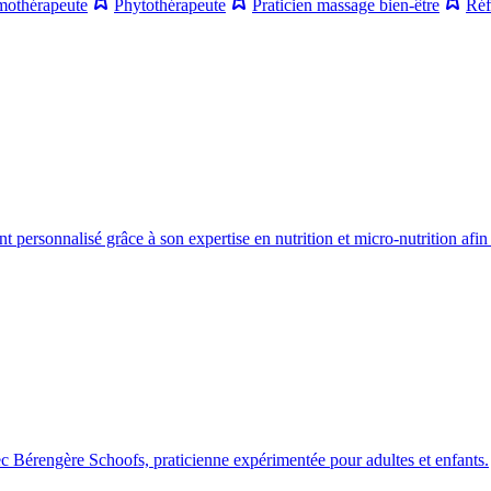
othérapeute
Phytothérapeute
Praticien massage bien-être
Réf
ersonnalisé grâce à son expertise en nutrition et micro-nutrition afin d
c Bérengère Schoofs, praticienne expérimentée pour adultes et enfants.