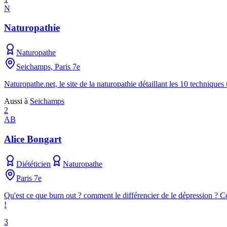
N
Naturopathie
Naturopathe
Seichamps, Paris 7e
Naturopathe.net, le site de la naturopathie détaillant les 10 techniqu
Aussi à
Seichamps
2
AB
Alice Bongart
Diététicien
Naturopathe
Paris 7e
Qu'est ce que burn out ? comment le différencier de le dépression ? 
!
3