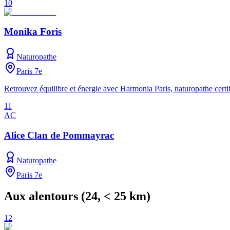
10
Monika Foris
Naturopathe
Paris 7e
Retrouvez équilibre et énergie avec Harmonia Paris, naturopathe certifi
11
AC
Alice Clan de Pommayrac
Naturopathe
Paris 7e
Aux alentours
(
24
, < 25 km)
12