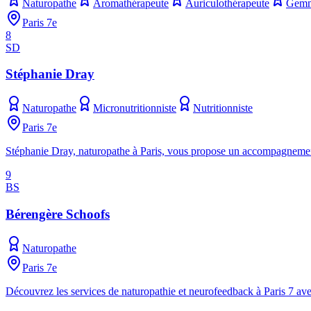
Naturopathe
Aromathérapeute
Auriculothérapeute
Gemm
Paris 7e
8
SD
Stéphanie Dray
Naturopathe
Micronutritionniste
Nutritionniste
Paris 7e
Stéphanie Dray, naturopathe à Paris, vous propose un accompagnement p
9
BS
Bérengère Schoofs
Naturopathe
Paris 7e
Découvrez les services de naturopathie et neurofeedback à Paris 7 ave