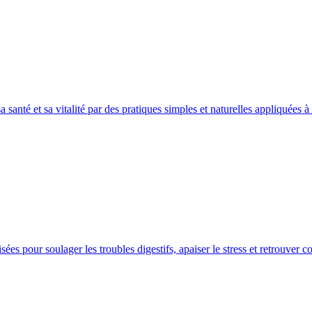
 santé et sa vitalité par des pratiques simples et naturelles appliquées 
es pour soulager les troubles digestifs, apaiser le stress et retrouver c