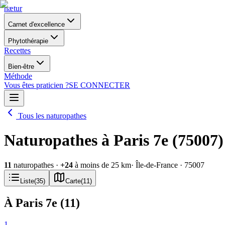
nætur
Carnet d'excellence
Phytothérapie
Recettes
Bien-être
Méthode
Vous êtes praticien ?
SE CONNECTER
Tous les naturopathes
Naturopathes à Paris 7e (75007)
11
naturopathes
·
+
24
à moins de 25 km
· Île-de-France
· 75007
Liste
(
35
)
Carte
(
11
)
À Paris 7e
(
11
)
1