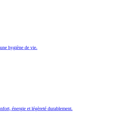
à une hygiène de vie.
onfort, énergie et légèreté durablement.