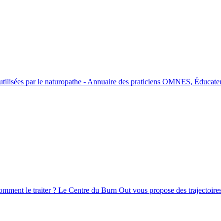
es utilisées par le naturopathe - Annuaire des praticiens OMNES, Éducate
Comment le traiter ? Le Centre du Burn Out vous propose des trajectoire