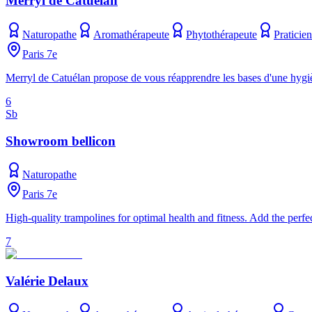
Merryl de Catuelan
Naturopathe
Aromathérapeute
Phytothérapeute
Praticie
Paris 7e
Merryl de Catuélan propose de vous réapprendre les bases d'une hygiène
6
Sb
Showroom bellicon
Naturopathe
Paris 7e
High-quality trampolines for optimal health and fitness. Add the perf
7
Valérie Delaux