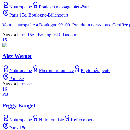
Naturopathe
Praticien massage bien-être
Paris 15e, Boulogne-Billancourt
Votre naturopathe à Boulogne 92100. Prendre rendez-vous. Certifiée 
Aussi à
Paris 15e
·
Boulogne-Billancourt
15
Alex Werner
Naturopathe
Micronutritionniste
Phytothérapeute
Paris 8e
Aussi à
Paris 8e
16
PB
Peggy Banget
Naturopathe
Nutritionniste
Réflexologue
Paris 15e