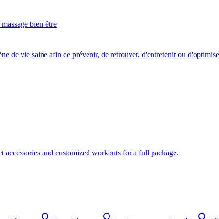
n massage bien-être
 de vie saine afin de prévenir, de retrouver, d'entretenir ou d'optimise
ect accessories and customized workouts for a full package.