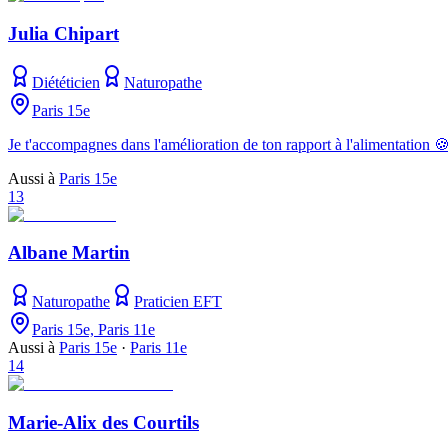
Julia Chipart
Diététicien
Naturopathe
Paris 15e
Je t'accompagnes dans l'amélioration de ton rapport à l'alimentation 
Aussi à
Paris 15e
13
Albane Martin
Naturopathe
Praticien EFT
Paris 15e, Paris 11e
Aussi à
Paris 15e
·
Paris 11e
14
Marie-Alix des Courtils