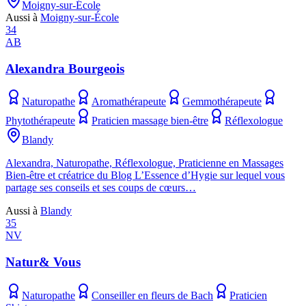
Moigny-sur-École
Aussi à
Moigny-sur-École
34
AB
Alexandra Bourgeois
Naturopathe
Aromathérapeute
Gemmothérapeute
Phytothérapeute
Praticien massage bien-être
Réflexologue
Blandy
Alexandra, Naturopathe, Réflexologue, Praticienne en Massages
Bien-être et créatrice du Blog L’Essence d’Hygie sur lequel vous
partage ses conseils et ses coups de cœurs…
Aussi à
Blandy
35
NV
Natur& Vous
Naturopathe
Conseiller en fleurs de Bach
Praticien