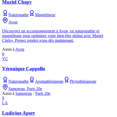
Muriel Chepy
Naturopathe
Magnétiseur
Avon
Découvrez un accompagnement à Avon, en naturopathie et
magnétisme pour optimiser votre bien-être global avec Muriel
Chépy. Prenez rendez-vous dès maintenant.
Aussi à
Avon
8
VC
Véronique Cappello
Naturopathe
Aromathérapeute
Phytothérapeute
Samoreau, Paris 20e
Aussi à
Samoreau
·
Paris 20e
9
LA
Ludivine Apert