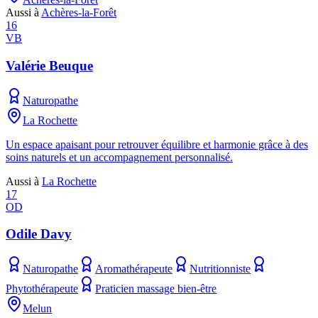
Aussi à
Achères-la-Forêt
16
VB
Valérie Beuque
Naturopathe
La Rochette
Un espace apaisant pour retrouver équilibre et harmonie grâce à des
soins naturels et un accompagnement personnalisé.
Aussi à
La Rochette
17
OD
Odile Davy
Naturopathe
Aromathérapeute
Nutritionniste
Phytothérapeute
Praticien massage bien-être
Melun