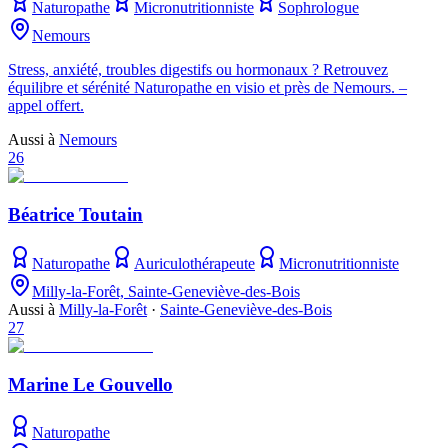
Naturopathe
Micronutritionniste
Sophrologue
Nemours
Stress, anxiété, troubles digestifs ou hormonaux ? Retrouvez
équilibre et sérénité Naturopathe en visio et près de Nemours. –
appel offert.
Aussi à
Nemours
26
Béatrice Toutain
Naturopathe
Auriculothérapeute
Micronutritionniste
Milly-la-Forêt, Sainte-Geneviève-des-Bois
Aussi à
Milly-la-Forêt
·
Sainte-Geneviève-des-Bois
27
Marine Le Gouvello
Naturopathe