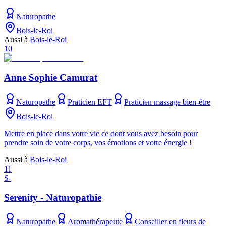
Naturopathe
Bois-le-Roi
Aussi à
Bois-le-Roi
10
Anne Sophie Camurat
Naturopathe
Praticien EFT
Praticien massage bien-être
Bois-le-Roi
Mettre en place dans votre vie ce dont vous avez besoin pour
prendre soin de votre corps, vos émotions et votre énergie !
Aussi à
Bois-le-Roi
11
S-
Serenity - Naturopathie
Naturopathe
Aromathérapeute
Conseiller en fleurs de