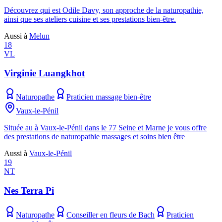
Découvrez qui est Odile Davy, son approche de la naturopathie,
ainsi que ses ateliers cuisine et ses prestations bien-être.
Aussi à
Melun
18
VL
Virginie Luangkhot
Naturopathe
Praticien massage bien-être
Vaux-le-Pénil
Située au à Vaux-le-Pénil dans le 77 Seine et Marne je vous offre
des prestations de naturopathie massages et soins bien être
Aussi à
Vaux-le-Pénil
19
NT
Nes Terra Pi
Naturopathe
Conseiller en fleurs de Bach
Praticien