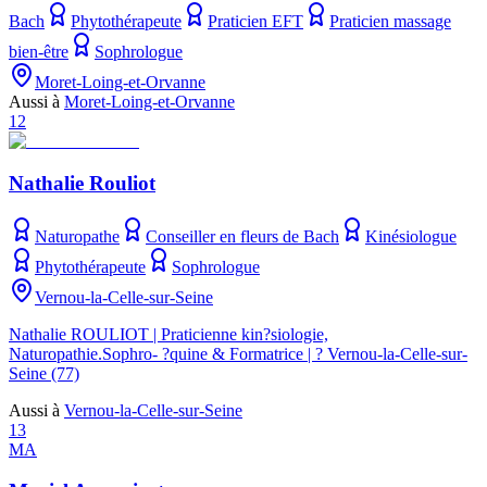
Bach
Phytothérapeute
Praticien EFT
Praticien massage
bien-être
Sophrologue
Moret-Loing-et-Orvanne
Aussi à
Moret-Loing-et-Orvanne
12
Nathalie Rouliot
Naturopathe
Conseiller en fleurs de Bach
Kinésiologue
Phytothérapeute
Sophrologue
Vernou-la-Celle-sur-Seine
Nathalie ROULIOT | Praticienne kin?siologie,
Naturopathie.Sophro- ?quine & Formatrice | ? Vernou-la-Celle-sur-
Seine (77)
Aussi à
Vernou-la-Celle-sur-Seine
13
MA