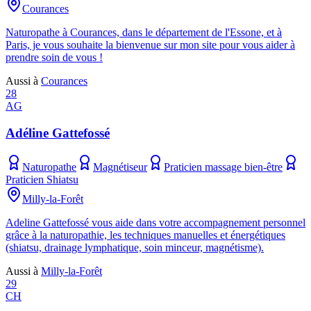
Courances
Naturopathe à Courances, dans le département de l'Essone, et à
Paris, je vous souhaite la bienvenue sur mon site pour vous aider à
prendre soin de vous !
Aussi à
Courances
28
AG
Adéline Gattefossé
Naturopathe
Magnétiseur
Praticien massage bien-être
Praticien Shiatsu
Milly-la-Forêt
Adeline Gattefossé vous aide dans votre accompagnement personnel
grâce à la naturopathie, les techniques manuelles et énergétiques
(shiatsu, drainage lymphatique, soin minceur, magnétisme).
Aussi à
Milly-la-Forêt
29
CH