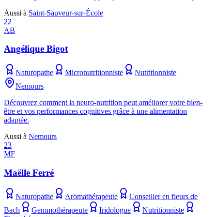
Aussi à
Saint-Sauveur-sur-École
22
AB
Angélique Bigot
Naturopathe
Micronutritionniste
Nutritionniste
Nemours
Découvrez comment la neuro-nutrition peut améliorer votre bien-
être et vos performances cognitives grâce à une alimentation
adaptée.
Aussi à
Nemours
23
MF
Maëlle Ferré
Naturopathe
Aromathérapeute
Conseiller en fleurs de
Bach
Gemmothérapeute
Iridologue
Nutritionniste