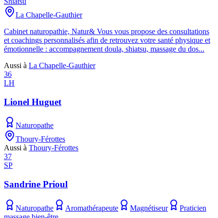
Shiatsu
La Chapelle-Gauthier
Cabinet naturopathie, Natur& Vous vous propose des consultations
et coachings personnalisés afin de retrouvez votre santé physique et
émotionnelle : accompagnement doula, shiatsu, massage du dos...
Aussi à
La Chapelle-Gauthier
36
LH
Lionel Huguet
Naturopathe
Thoury-Férottes
Aussi à
Thoury-Férottes
37
SP
Sandrine Prioul
Naturopathe
Aromathérapeute
Magnétiseur
Praticien
massage bien-être