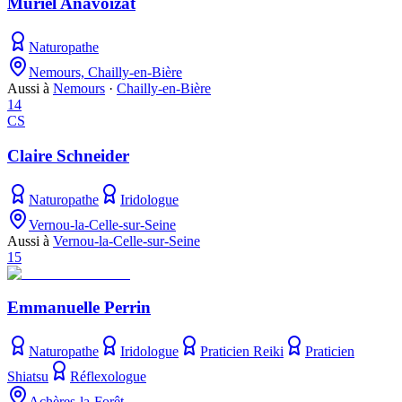
Muriel Anavoizat
Naturopathe
Nemours, Chailly-en-Bière
Aussi à
Nemours
·
Chailly-en-Bière
14
CS
Claire Schneider
Naturopathe
Iridologue
Vernou-la-Celle-sur-Seine
Aussi à
Vernou-la-Celle-sur-Seine
15
Emmanuelle Perrin
Naturopathe
Iridologue
Praticien Reiki
Praticien
Shiatsu
Réflexologue
Achères-la-Forêt