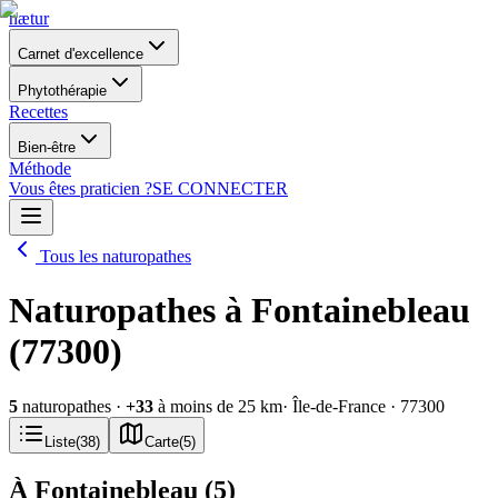
nætur
Carnet d'excellence
Phytothérapie
Recettes
Bien-être
Méthode
Vous êtes praticien ?
SE CONNECTER
Tous les naturopathes
Naturopathes à Fontainebleau
(77300)
5
naturopathes
·
+
33
à moins de 25 km
· Île-de-France
· 77300
Liste
(
38
)
Carte
(
5
)
À Fontainebleau
(
5
)