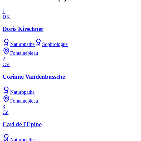
1
DK
Doris Kirschner
Naturopathe
Sophrologue
Fontainebleau
2
CV
Corinne Vandenbussche
Naturopathe
Fontainebleau
3
Cd
Carl de l'Epine
Naturopathe