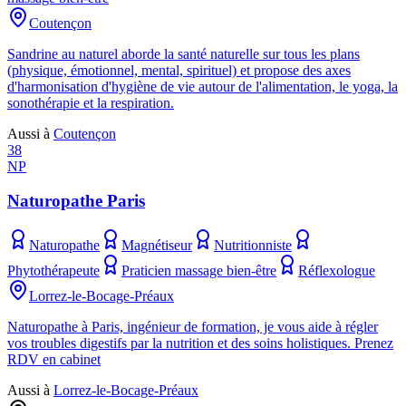
Coutençon
Sandrine au naturel aborde la santé naturelle sur tous les plans
(physique, émotionnel, mental, spirituel) et propose des axes
d'harmonisation d'hygiène de vie autour de l'alimentation, le yoga, la
sonothérapie et la respiration.
Aussi à
Coutençon
38
NP
Naturopathe Paris
Naturopathe
Magnétiseur
Nutritionniste
Phytothérapeute
Praticien massage bien-être
Réflexologue
Lorrez-le-Bocage-Préaux
Naturopathe à Paris, ingénieur de formation, je vous aide à régler
vos troubles digestifs par la nutrition et des soins holistiques. Prenez
RDV en cabinet
Aussi à
Lorrez-le-Bocage-Préaux