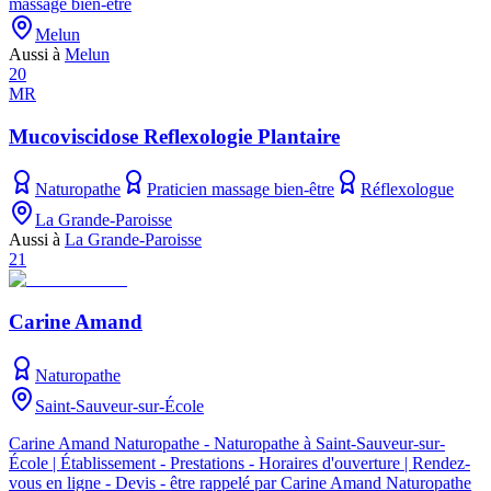
massage bien-être
Melun
Aussi à
Melun
20
MR
Mucoviscidose Reflexologie Plantaire
Naturopathe
Praticien massage bien-être
Réflexologue
La Grande-Paroisse
Aussi à
La Grande-Paroisse
21
Carine Amand
Naturopathe
Saint-Sauveur-sur-École
Carine Amand Naturopathe - Naturopathe à Saint-Sauveur-sur-
École | Établissement - Prestations - Horaires d'ouverture | Rendez-
vous en ligne - Devis - être rappelé par Carine Amand Naturopathe