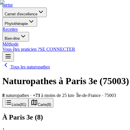
nætur
Carnet d'excellence
Phytothérapie
Recettes
Bien-être
Méthode
Vous êtes praticien ?
SE CONNECTER
Tous les naturopathes
Naturopathes à Paris 3e (75003)
8
naturopathes
·
+
73
à moins de 25 km
· Île-de-France
· 75003
Liste
(
81
)
Carte
(
8
)
À Paris 3e
(
8
)
1