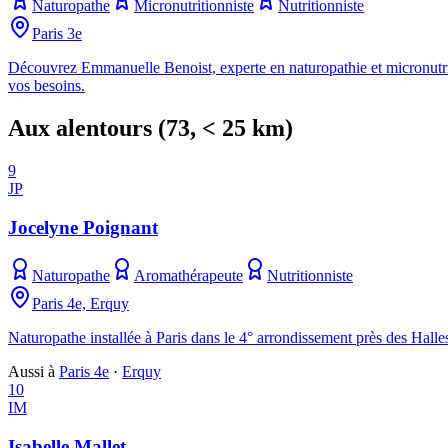
Naturopathe
Micronutritionniste
Nutritionniste
Paris 3e
Découvrez Emmanuelle Benoist, experte en naturopathie et micronutritio
vos besoins.
Aux alentours
(
73
, < 25 km)
9
JP
Jocelyne Poignant
Naturopathe
Aromathérapeute
Nutritionniste
Paris 4e, Erquy
Naturopathe installée à Paris dans le 4° arrondissement près des Hall
Aussi à
Paris 4e
·
Erquy
10
IM
Isabelle Mallet