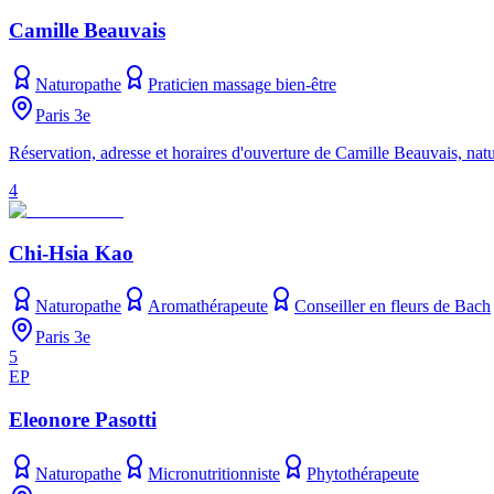
Camille Beauvais
Naturopathe
Praticien massage bien-être
Paris 3e
Réservation, adresse et horaires d'ouverture de Camille Beauvais, na
4
Chi-Hsia Kao
Naturopathe
Aromathérapeute
Conseiller en fleurs de Bach
Paris 3e
5
EP
Eleonore Pasotti
Naturopathe
Micronutritionniste
Phytothérapeute