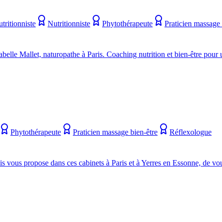
tritionniste
Nutritionniste
Phytothérapeute
Praticien massage 
abelle Mallet, naturopathe à Paris. Coaching nutrition et bien-être pour 
Phytothérapeute
Praticien massage bien-être
Réflexologue
 vous propose dans ces cabinets à Paris et à Yerres en Essonne, de vou