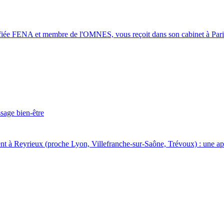
rtifiée FENA et membre de l'OMNES, vous reçoit dans son cabinet à Pari
sage bien-être
nt à Reyrieux (proche Lyon, Villefranche-sur-Saône, Trévoux) : une app