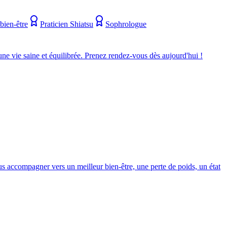
bien-être
Praticien Shiatsu
Sophrologue
une vie saine et équilibrée. Prenez rendez-vous dès aujourd'hui !
s accompagner vers un meilleur bien-être, une perte de poids, un état