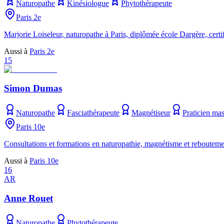
Naturopathe
Kinésiologue
Phytothérapeute
Paris 2e
Marjorie Loiseleur, naturopathe à Paris, diplômée école Dargère, ce
Aussi à
Paris 2e
15
Simon Dumas
Naturopathe
Fasciathérapeute
Magnétiseur
Praticien mas
Paris 10e
Consultations et formations en naturopathie, magnétisme et rebouteme
Aussi à
Paris 10e
16
AR
Anne Rouet
Naturopathe
Phytothérapeute