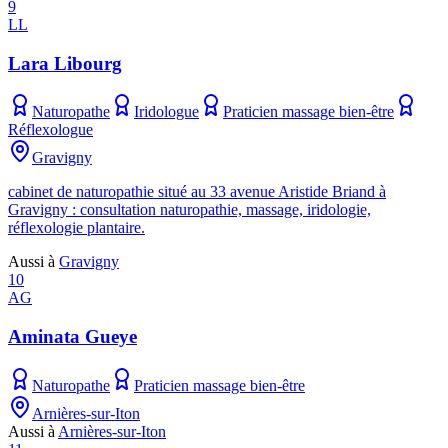
9
LL
Lara Libourg
Naturopathe
Iridologue
Praticien massage bien-être
Réflexologue
Gravigny
cabinet de naturopathie situé au 33 avenue Aristide Briand à
Gravigny : consultation naturopathie, massage, iridologie,
réflexologie plantaire.
Aussi à
Gravigny
10
AG
Aminata Gueye
Naturopathe
Praticien massage bien-être
Arnières-sur-Iton
Aussi à
Arnières-sur-Iton