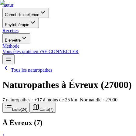
nætur
Carnet d'excellence
Phytothérapie
Recettes
Bien-être
Méthode
Vous êtes praticien ?
SE CONNECTER
Tous les naturopathes
Naturopathes à Évreux (27000)
7
naturopathes
·
+
17
à moins de 25 km
· Normandie
· 27000
Liste
(
24
)
Carte
(
7
)
À Évreux
(
7
)
1