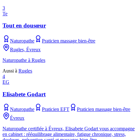
3
Te
Tout en dousœur
Naturopathe
Praticien massage bien-être
Rugles, Évreux
Naturopathe à Rugles
Aussi à
Rugles
4
EG
Elisabete Godart
Naturopathe
Praticien EFT
Praticien massage bien-être
Évreux
Naturopathe certifiée à Évreux, Elisabete Godart vous accompagne
en cabinet : rééquilibrage alimentaire, fatigue chronique, stress,
douleurs, prévention santé et massages bien-être