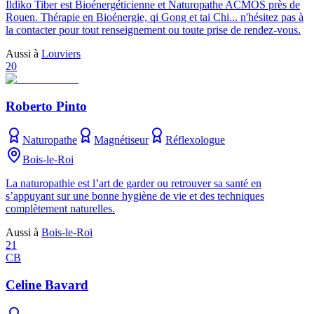
Ildiko Tiber est Bioénergéticienne et Naturopathe ACMOS près de
Rouen. Thérapie en Bioénergie, qi Gong et tai Chi... n'hésitez pas à
la contacter pour tout renseignement ou toute prise de rendez-vous.
Aussi à
Louviers
20
Roberto Pinto
Naturopathe
Magnétiseur
Réflexologue
Bois-le-Roi
La naturopathie est l’art de garder ou retrouver sa santé en
s’appuyant sur une bonne hygiène de vie et des techniques
complètement naturelles.
Aussi à
Bois-le-Roi
21
CB
Celine Bavard