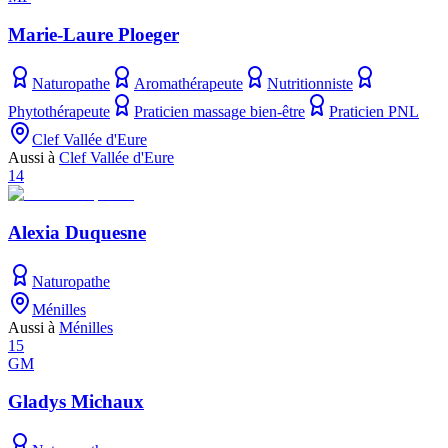
Marie-Laure Ploeger
Naturopathe
Aromathérapeute
Nutritionniste
Phytothérapeute
Praticien massage bien-être
Praticien PNL
Clef Vallée d'Eure
Aussi à
Clef Vallée d'Eure
14
Alexia Duquesne
Naturopathe
Ménilles
Aussi à
Ménilles
15
GM
Gladys Michaux