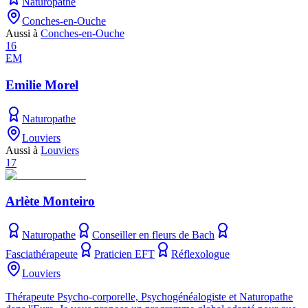
Naturopathe
Conches-en-Ouche
Aussi à
Conches-en-Ouche
16
EM
Emilie Morel
Naturopathe
Louviers
Aussi à
Louviers
17
Arlète Monteiro
Naturopathe
Conseiller en fleurs de Bach
Fasciathérapeute
Praticien EFT
Réflexologue
Louviers
Thérapeute Psycho-corporelle, Psychogénéalogiste et Naturopathe