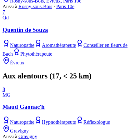
Rosny-sous-Bois, Évreux, Paris 10e
Aussi à
Rosny-sous-Bois
·
Paris 10e
7
Qd
Quentin de Souza
Naturopathe
Aromathérapeute
Conseiller en fleurs de
Bach
Phytothérapeute
Évreux
Aux alentours
(
17
, < 25 km)
8
MG
Maud Gaonac'h
Naturopathe
Hypnothérapeute
Réflexologue
Gravigny
Aussi à
Gravigny