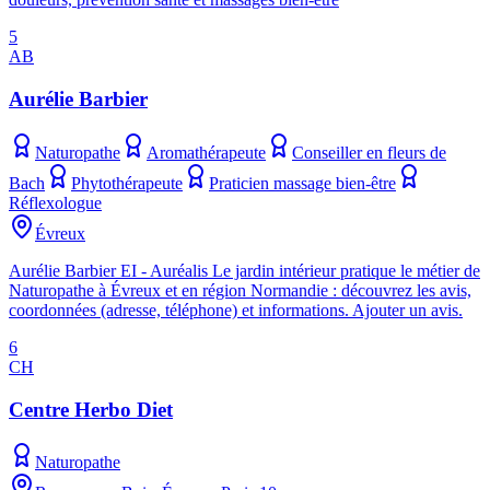
5
AB
Aurélie Barbier
Naturopathe
Aromathérapeute
Conseiller en fleurs de
Bach
Phytothérapeute
Praticien massage bien-être
Réflexologue
Évreux
Aurélie Barbier EI - Auréalis Le jardin intérieur pratique le métier de
Naturopathe à Évreux et en région Normandie : découvrez les avis,
coordonnées (adresse, téléphone) et informations. Ajouter un avis.
6
CH
Centre Herbo Diet
Naturopathe