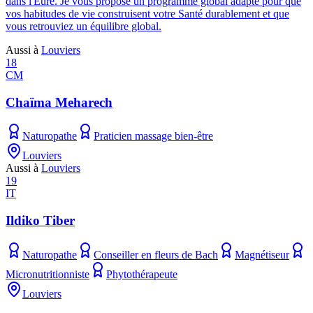
dans l'Eure. Je vous propose un programme global adapté pour que
vos habitudes de vie construisent votre Santé durablement et que
vous retrouviez un équilibre global.
Aussi à
Louviers
18
CM
Chaïma Meharech
Naturopathe
Praticien massage bien-être
Louviers
Aussi à
Louviers
19
IT
Ildiko Tiber
Naturopathe
Conseiller en fleurs de Bach
Magnétiseur
Micronutritionniste
Phytothérapeute
Louviers