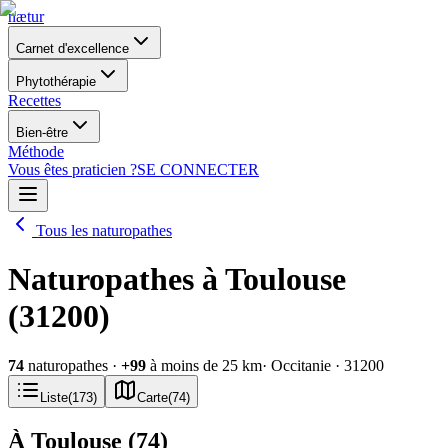
nætur
Carnet d'excellence
Phytothérapie
Recettes
Bien-être
Méthode
Vous êtes praticien ?
SE CONNECTER
Tous les naturopathes
Naturopathes à Toulouse
(31200)
74
naturopathes
·
+
99
à moins de 25 km
· Occitanie
· 31200
Liste
(
173
)
Carte
(
74
)
À Toulouse
(
74
)