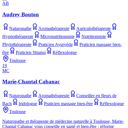
AB
Audrey Bouton
Naturopathe
Aromathérapeute
Auriculothérapeute
Hypnothérapeute
Micronutritionniste
Nutritionniste
Phytothérapeute
Praticien Ayurvéda
Praticien massage bien-
être
Praticien Shiatsu
Réflexologue
Toulouse
19
MC
Marie-Chantal Cabanac
Naturopathe
Aromathérapeute
Conseiller en fleurs de
Bach
Iridologue
Praticien massage bien-être
Réflexologue
Toulouse
Naturopathe et thérapeute de médecine naturelle à Toulouse, Marie-
Chantal Cabanac vous conseille en santé et bien-être : réforme