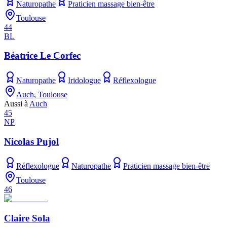
Naturopathe
Praticien massage bien-être
Toulouse
44
BL
Béatrice Le Corfec
Naturopathe
Iridologue
Réflexologue
Auch, Toulouse
Aussi à
Auch
45
NP
Nicolas Pujol
Réflexologue
Naturopathe
Praticien massage bien-être
Toulouse
46
Claire Sola