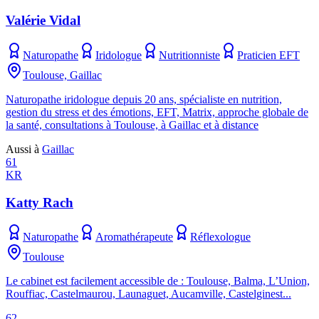
Valérie Vidal
Naturopathe
Iridologue
Nutritionniste
Praticien EFT
Toulouse, Gaillac
Naturopathe iridologue depuis 20 ans, spécialiste en nutrition,
gestion du stress et des émotions, EFT, Matrix, approche globale de
la santé, consultations à Toulouse, à Gaillac et à distance
Aussi à
Gaillac
61
KR
Katty Rach
Naturopathe
Aromathérapeute
Réflexologue
Toulouse
Le cabinet est facilement accessible de : Toulouse, Balma, L’Union,
Rouffiac, Castelmaurou, Launaguet, Aucamville, Castelginest...
62