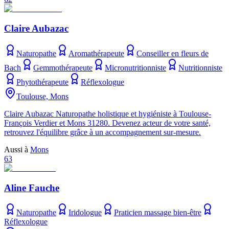
Claire Aubazac
Naturopathe
Aromathérapeute
Conseiller en fleurs de
Bach
Gemmothérapeute
Micronutritionniste
Nutritionniste
Phytothérapeute
Réflexologue
Toulouse, Mons
Claire Aubazac Naturopathe holistique et hygiéniste à Toulouse-
François Verdier et Mons 31280. Devenez acteur de votre santé,
retrouvez l'équilibre grâce à un accompagnement sur-mesure.
Aussi à
Mons
63
Aline Fauche
Naturopathe
Iridologue
Praticien massage bien-être
Réflexologue