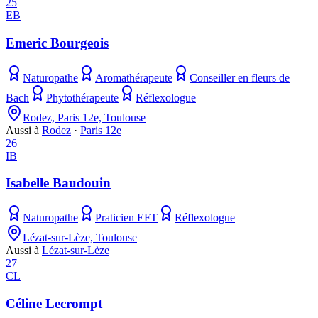
25
EB
Emeric Bourgeois
Naturopathe
Aromathérapeute
Conseiller en fleurs de
Bach
Phytothérapeute
Réflexologue
Rodez, Paris 12e, Toulouse
Aussi à
Rodez
·
Paris 12e
26
IB
Isabelle Baudouin
Naturopathe
Praticien EFT
Réflexologue
Lézat-sur-Lèze, Toulouse
Aussi à
Lézat-sur-Lèze
27
CL
Céline Lecrompt