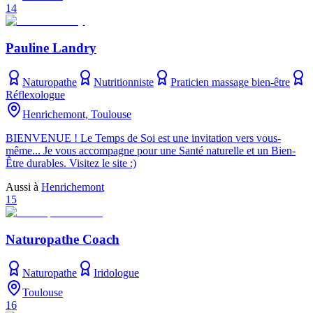
14
Pauline Landry
Naturopathe
Nutritionniste
Praticien massage bien-être
Réflexologue
Henrichemont, Toulouse
BIENVENUE ! Le Temps de Soi est une invitation vers vous-
même... Je vous accompagne pour une Santé naturelle et un Bien-
Être durables. Visitez le site :)
Aussi à
Henrichemont
15
Naturopathe Coach
Naturopathe
Iridologue
Toulouse
16