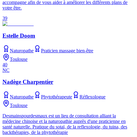
accompagne afin de vous aider à améliorer les différents plans de
votre être.
39
Estelle Doom
Naturopathe
Praticien massage bien-être
Toulouse
40
NC
Nadège Charpentier
Naturopathe
Phytothérapeute
Réflexologue
Toulouse
Desmainspourdesmaux est un lieu de consultation alliant la
médecine chinoise et la naturopathie auprès d'une praticienne en
santé naturelle. Pratique du sotaï, de la reflexologie, du tuina, des
backthérapies, de la phytothérapie