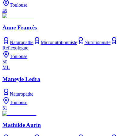
Toulouse
49
Anne Francès
Naturopathe
Micronutritionniste
Nutritionniste
Réflexologue
Toulouse
50
ML
Maneyle Ledra
Naturopathe
Toulouse
51
Mathilde Aurin