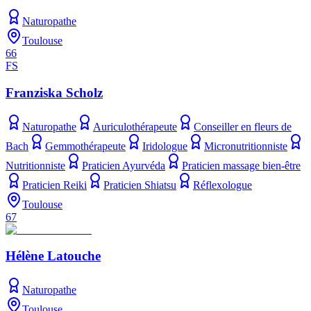
Naturopathe
Toulouse
66
FS
Franziska Scholz
Naturopathe
Auriculothérapeute
Conseiller en fleurs de
Bach
Gemmothérapeute
Iridologue
Micronutritionniste
Nutritionniste
Praticien Ayurvéda
Praticien massage bien-être
Praticien Reiki
Praticien Shiatsu
Réflexologue
Toulouse
67
Hélène Latouche
Naturopathe
Toulouse