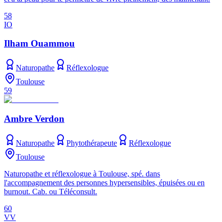
58
IO
Ilham Ouammou
Naturopathe
Réflexologue
Toulouse
59
Ambre Verdon
Naturopathe
Phytothérapeute
Réflexologue
Toulouse
Naturopathe et réflexologue à Toulouse, spé. dans
l'accompagnement des personnes hypersensibles, épuisées ou en
burnout. Cab. ou Téléconsult.
60
VV