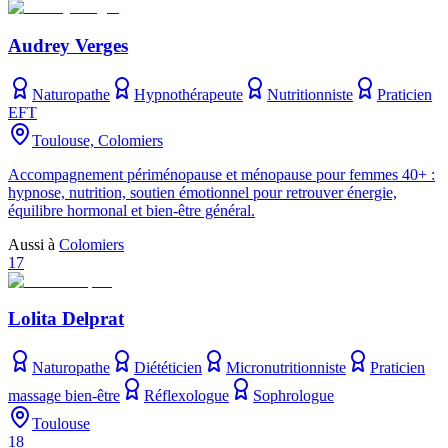
Audrey Verges
Naturopathe
Hypnothérapeute
Nutritionniste
Praticien
EFT
Toulouse, Colomiers
Accompagnement périménopause et ménopause pour femmes 40+ :
hypnose, nutrition, soutien émotionnel pour retrouver énergie,
équilibre hormonal et bien-être général.
Aussi à
Colomiers
17
Lolita Delprat
Naturopathe
Diététicien
Micronutritionniste
Praticien
massage bien-être
Réflexologue
Sophrologue
Toulouse
18