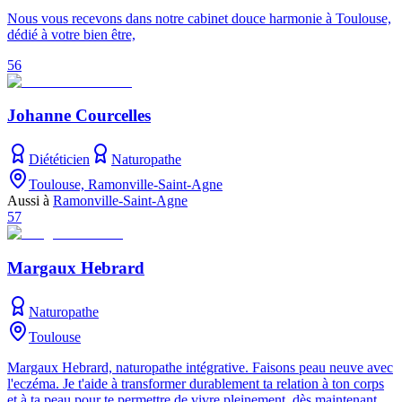
Nous vous recevons dans notre cabinet douce harmonie à Toulouse,
dédié à votre bien être,
56
Johanne Courcelles
Diététicien
Naturopathe
Toulouse, Ramonville-Saint-Agne
Aussi à
Ramonville-Saint-Agne
57
Margaux Hebrard
Naturopathe
Toulouse
Margaux Hebrard, naturopathe intégrative. Faisons peau neuve avec
l'eczéma. Je t'aide à transformer durablement ta relation à ton corps
et à ta peau pour te permettre de vivre pleinement, dès maintenant.