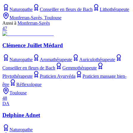
Naturopathe
Conseiller en fleurs de Bach
Lithothérapeute
Monferran-Savès, Toulouse
Aussi à
Monferran-Savès
47
Clémence Juillet Médard
Naturopathe
Aromathérapeute
Auriculothérapeute
Conseiller en fleurs de Bach
Gemmothérapeute
Phytothérapeute
Praticien Ayurvéda
Praticien massage bien-
être
Réflexologue
Toulouse
48
DA
Delphine Adnet
Naturopathe