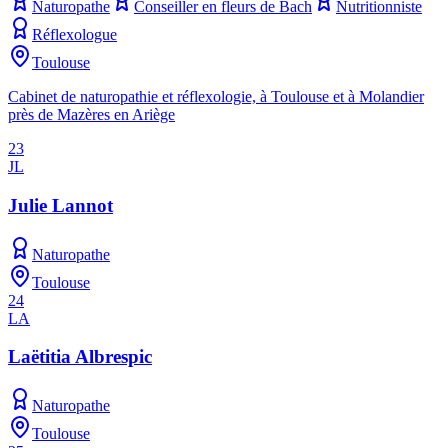
Naturopathe
Conseiller en fleurs de Bach
Nutritionniste
Réflexologue
Toulouse
Cabinet de naturopathie et réflexologie, à Toulouse et à Molandier
près de Mazères en Ariège
23
JL
Julie Lannot
Naturopathe
Toulouse
24
LA
Laëtitia Albrespic
Naturopathe
Toulouse