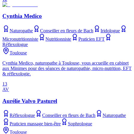
Cynthia Medico
Naturopathe
Conseiller en fleurs de Bach
Iridologue
Micronutritionniste
Nutritionniste
Praticien EFT
Réflexologue
Toulouse
Cynthia Medico, naturopathe à Toulouse, vous accueille en cabinet
aux Minimes pour des séances de naturopathie, micro-nutrition, EFT
& réflexologie.
13
AV
Aurélie Valvo Pasturel
Réflexologue
Conseiller en fleurs de Bach
Naturopathe
Praticien massage bien-être
Sophrologue
Toulouse