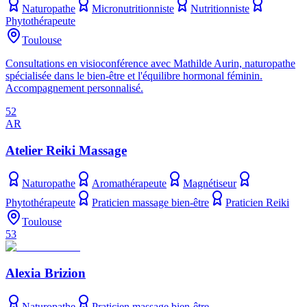
Naturopathe
Micronutritionniste
Nutritionniste
Phytothérapeute
Toulouse
Consultations en visioconférence avec Mathilde Aurin, naturopathe
spécialisée dans le bien-être et l'équilibre hormonal féminin.
Accompagnement personnalisé.
52
AR
Atelier Reiki Massage
Naturopathe
Aromathérapeute
Magnétiseur
Phytothérapeute
Praticien massage bien-être
Praticien Reiki
Toulouse
53
Alexia Brizion
Naturopathe
Praticien massage bien-être