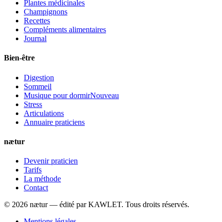
Plantes médicinales
Champignons
Recettes
Compléments alimentaires
Journal
Bien-être
Digestion
Sommeil
Musique pour dormir
Nouveau
Stress
Articulations
Annuaire praticiens
nætur
Devenir praticien
Tarifs
La méthode
Contact
©
2026
nætur — édité par
KAWLET
. Tous droits réservés.
Mentions légales