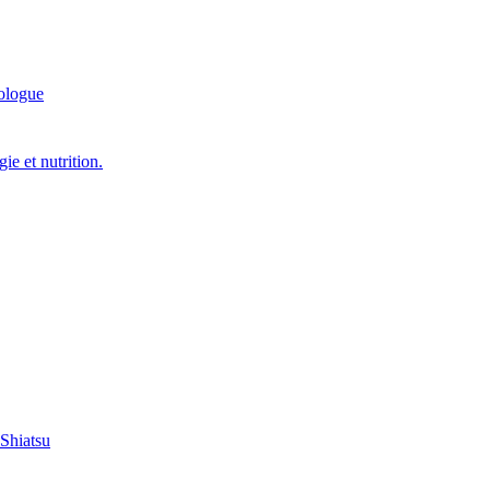
ologue
e et nutrition.
 Shiatsu