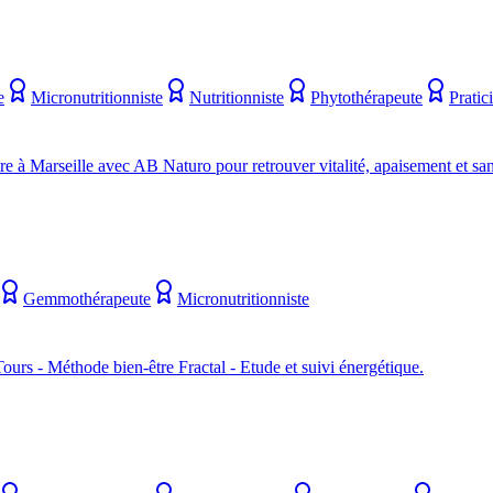
e
Micronutritionniste
Nutritionniste
Phytothérapeute
Pratic
e à Marseille avec AB Naturo pour retrouver vitalité, apaisement et san
Gemmothérapeute
Micronutritionniste
urs - Méthode bien-être Fractal - Etude et suivi énergétique.