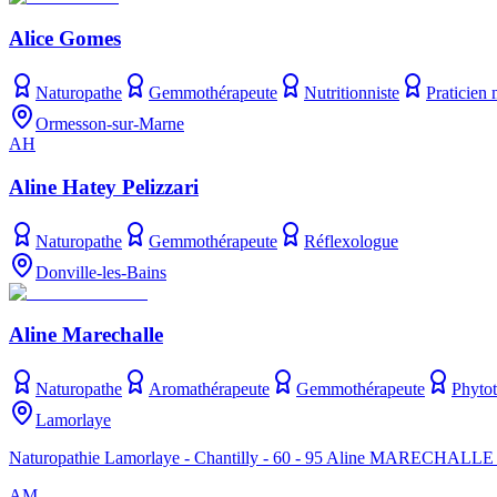
Alice Gomes
Naturopathe
Gemmothérapeute
Nutritionniste
Praticien 
Ormesson-sur-Marne
AH
Aline Hatey Pelizzari
Naturopathe
Gemmothérapeute
Réflexologue
Donville-les-Bains
Aline Marechalle
Naturopathe
Aromathérapeute
Gemmothérapeute
Phytot
Lamorlaye
Naturopathie Lamorlaye - Chantilly - 60 - 95 Aline MARECHALLE - 
AM