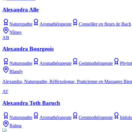
Alexandra Alle
Naturopathe
Aromathérapeute
Conseiller en fleurs de Bach
Nîmes
AB
Alexandra Bourgeois
Naturopathe
Aromathérapeute
Gemmothérapeute
Phytot
Blandy
Alexandra, Naturopathe, Réflexologue, Praticienne en Massages Bien-
AT
Alexandra Toth Baruch
Naturopathe
Aromathérapeute
Gemmothérapeute
Iridol
Balma