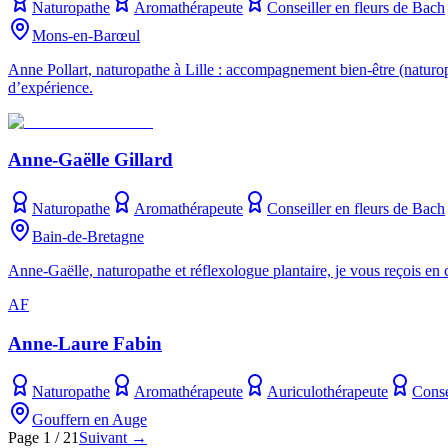
Naturopathe
Aromathérapeute
Conseiller en fleurs de Bach
Mons-en-Barœul
Anne Pollart, naturopathe à Lille : accompagnement bien-être (naturopa
d’expérience.
Anne-Gaëlle Gillard
Naturopathe
Aromathérapeute
Conseiller en fleurs de Bach
Bain-de-Bretagne
Anne-Gaëlle, naturopathe et réflexologue plantaire, je vous reçois en 
AF
Anne-Laure Fabin
Naturopathe
Aromathérapeute
Auriculothérapeute
Conse
Gouffern en Auge
Page 1 / 21
Suivant →