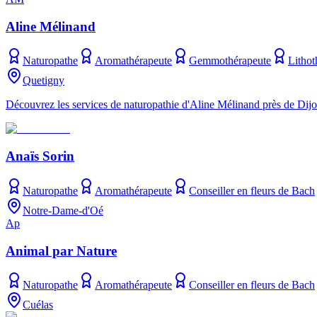
Aline Mélinand
Naturopathe
Aromathérapeute
Gemmothérapeute
Lithot
Quetigny
Découvrez les services de naturopathie d'Aline Mélinand près de Dijo
Anaïs Sorin
Naturopathe
Aromathérapeute
Conseiller en fleurs de Bach
Notre-Dame-d'Oé
Ap
Animal par Nature
Naturopathe
Aromathérapeute
Conseiller en fleurs de Bach
Cuélas