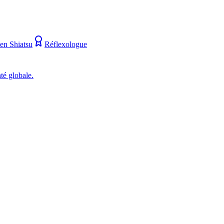
ien Shiatsu
Réflexologue
té globale.