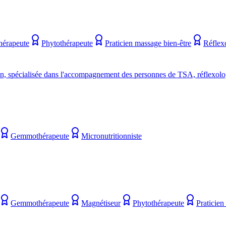
hérapeute
Phytothérapeute
Praticien massage bien-être
Réflex
n, spécialisée dans l'accompagnement des personnes de TSA, réflexologi
Gemmothérapeute
Micronutritionniste
Gemmothérapeute
Magnétiseur
Phytothérapeute
Praticien