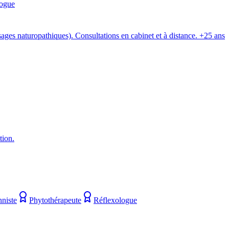
ogue
sages naturopathiques). Consultations en cabinet et à distance. +25 ans
tion.
nniste
Phytothérapeute
Réflexologue