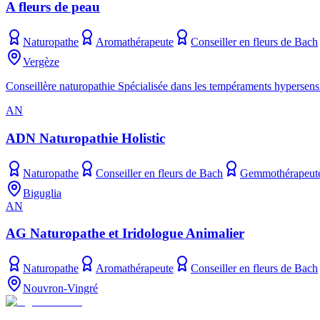
A fleurs de peau
Naturopathe
Aromathérapeute
Conseiller en fleurs de Bach
Vergèze
Conseillère naturopathie Spécialisée dans les tempéraments hypersensi
AN
ADN Naturopathie Holistic
Naturopathe
Conseiller en fleurs de Bach
Gemmothérapeut
Biguglia
AN
AG Naturopathe et Iridologue Animalier
Naturopathe
Aromathérapeute
Conseiller en fleurs de Bach
Nouvron-Vingré