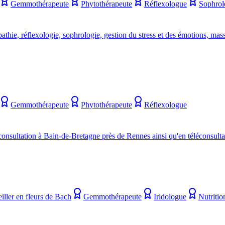
Gemmothérapeute
Phytothérapeute
Réflexologue
Sophrol
thie, réflexologie, sophrologie, gestion du stress et des émotions, mas
Gemmothérapeute
Phytothérapeute
Réflexologue
consultation à Bain-de-Bretagne près de Rennes ainsi qu'en téléconsulta
iller en fleurs de Bach
Gemmothérapeute
Iridologue
Nutritio