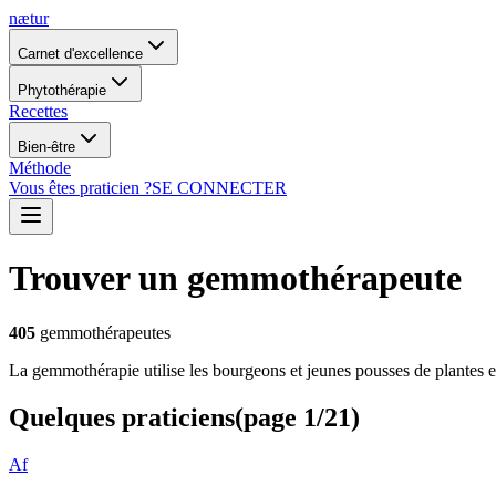
nætur
Carnet d'excellence
Phytothérapie
Recettes
Bien-être
Méthode
Vous êtes praticien ?
SE CONNECTER
Trouver un gemmothérapeute
405
gemmothérapeutes
La gemmothérapie utilise les bourgeons et jeunes pousses de plantes e
Quelques praticiens
(
page
1
/
21
)
Af