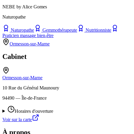
NEBE by Alice Gomes
Naturopathe
Naturopathe
Gemmothérapeute
Nutritionniste
Praticien massage bien-être
Ormesson-sur-Marne
Cabinet
Ormesson-sur-Marne
10 Rue du Général Maunoury
94490
— Île-de-France
Horaires d'ouverture
Voir sur la carte
À propos