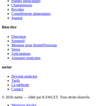
Plantes médicinales
Champignons
Recettes
Compléments alimentaires
Journal
Bien-être
Digestion
Sommeil
Musique pour dormir
Nouveau
Stress
Articulations
Annuaire praticiens
nætur
Devenir praticien
Tarifs
La méthode
Contact
©
2026
nætur — édité par
KAWLET
. Tous droits réservés.
Mentions légales