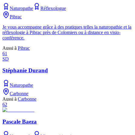
Naturopathe
Réflexologue
Pibrac
Je vous accompagne grâce à des pratiques telles la naturopathie et la
réflexologie à Pibrac près de Colomiers ou à distance en visio-
conférence.
Aussi à
Pibrac
61
SD
Stéphanie Durand
Naturopathe
Carbonne
Aussi à
Carbonne
62
Pascale Baeza