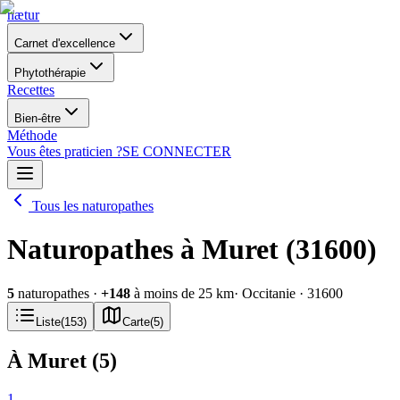
nætur
Carnet d'excellence
Phytothérapie
Recettes
Bien-être
Méthode
Vous êtes praticien ?
SE CONNECTER
Tous les naturopathes
Naturopathes à Muret (31600)
5
naturopathes
·
+
148
à moins de 25 km
· Occitanie
· 31600
Liste
(
153
)
Carte
(
5
)
À Muret
(
5
)
1