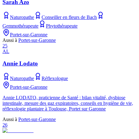
Sarah Azo
Naturopathe
Conseiller en fleurs de Bach
Gemmothérapeute
Phytothérapeute
Portet-sur-Garonne
Aussi à
Portet-sur-Garonne
25
AL
Annie Lodato
Naturopathe
Réflexologue
Portet-sur-Garonne
Annie LODATO, praticienne de Santé : bilan vitalité, dysbiose
intestinale, mesure des gaz expiratoires, conseils en hygiène de vie,
réflexologie plantaire à Toulouse, Portet sur Garonne
Aussi à
Portet-sur-Garonne
26