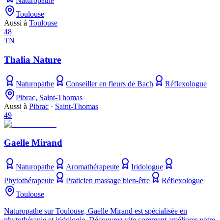
Naturopathe
Toulouse
Aussi à
Toulouse
48
TN
Thalia Nature
Naturopathe
Conseiller en fleurs de Bach
Réflexologue
Pibrac, Saint-Thomas
Aussi à
Pibrac
·
Saint-Thomas
49
Gaelle Mirand
Naturopathe
Aromathérapeute
Iridologue
Phytothérapeute
Praticien massage bien-être
Réflexologue
Toulouse
Naturopathe sur Toulouse, Gaelle Mirand est spécialisée en
phytothérapie et iridologie. Découvrez vite comment améliorer votre