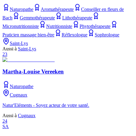
Naturopathe
Aromathérapeute
Conseiller en fleurs de
Bach
Gemmothérapeute
Lithothérapeute
Micronutritionniste
Nutritionniste
Phytothérapeute
Praticien massage bien-être
Réflexologue
Sophrologue
Saint-Lys
Aussi à
Saint-Lys
23
Martha-Louise Vereeken
Naturopathe
Cugnaux
Natur'Eléments - Soyez acteur de votre santé.
Aussi à
Cugnaux
24
SA