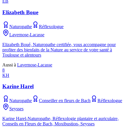
EB
Elizabeth Boue
Naturopathe
Réflexologue
Lavernose-Lacasse
Elizabeth Boué, Naturopathe certifiée, vous accompagne pour
profiter des bienfaits de la Nature au service de votre santé à
Toulouse et alentours
Aussi à
Lavernose-Lacasse
8
KH
Karine Harel
Naturopathe
Conseiller en fleurs de Bach
Réflexologue
Seysses
Karine Harel-Naturopathe, Réflexologie plantaire et auriculaire,
Conseils en Fleurs de Bach, Moxibustion- Seysses