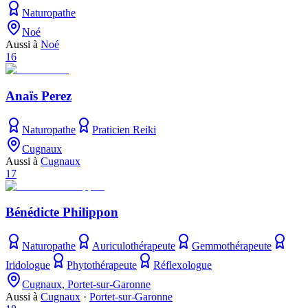
Naturopathe
Noé
Aussi à
Noé
16
Anaïs Perez
Naturopathe
Praticien Reiki
Cugnaux
Aussi à
Cugnaux
17
Bénédicte Philippon
Naturopathe
Auriculothérapeute
Gemmothérapeute
Iridologue
Phytothérapeute
Réflexologue
Cugnaux, Portet-sur-Garonne
Aussi à
Cugnaux
·
Portet-sur-Garonne