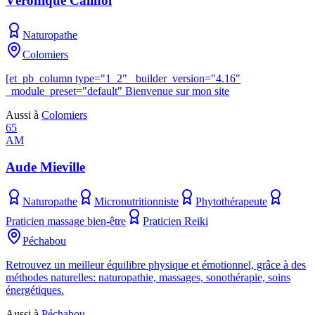
Véronique Cailhol
Naturopathe
Colomiers
[et_pb_column type="1_2" _builder_version="4.16"
_module_preset="default" Bienvenue sur mon site
Aussi à
Colomiers
65
AM
Aude Mieville
Naturopathe
Micronutritionniste
Phytothérapeute
Praticien massage bien-être
Praticien Reiki
Péchabou
Retrouvez un meilleur équilibre physique et émotionnel, grâce à des
méthodes naturelles: naturopathie, massages, sonothérapie, soins
énergétiques.
Aussi à
Péchabou