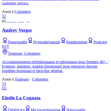
customer service.
Aussi à
Colomiers
52
Audrey Verges
Naturopathe
Hypnothérapeute
Nutritionniste
Praticien
EFT
Toulouse, Colomiers
Accompagnement périménopause et ménopause pour femmes 40+ :
hypnose, nutrition, soutien émotionnel pour retrouver énergie,
équilibre hormonal et bien-être général.
Aussi à
Toulouse
·
Colomiers
53
EL
Elodie La Cognata
Diététicien
Micronutritionniste
Naturopathe