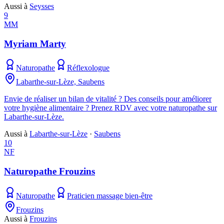
Aussi à
Seysses
9
MM
Myriam Marty
Naturopathe
Réflexologue
Labarthe-sur-Lèze, Saubens
Envie de réaliser un bilan de vitalité ? Des conseils pour améliorer
votre hygiène alimentaire ? Prenez RDV avec votre naturopathe sur
Labarthe-sur-Lèze.
Aussi à
Labarthe-sur-Lèze
·
Saubens
10
NF
Naturopathe Frouzins
Naturopathe
Praticien massage bien-être
Frouzins
Aussi à
Frouzins