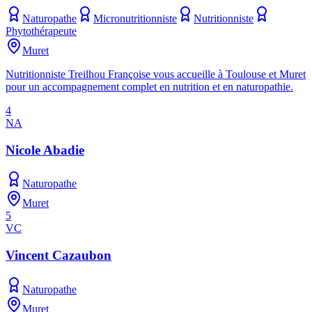
Naturopathe
Micronutritionniste
Nutritionniste
Phytothérapeute
Muret
Nutritionniste Treilhou Françoise vous accueille à Toulouse et Muret
pour un accompagnement complet en nutrition et en naturopathie.
4
NA
Nicole Abadie
Naturopathe
Muret
5
VC
Vincent Cazaubon
Naturopathe
Muret