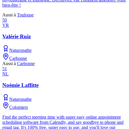
bien-être !
Aussi à
Toulouse
50
VR
Valérie Ruiz
Naturopathe
Carbonne
Aussi à
Carbonne
51
NL
Noémie Laffitte
Naturopathe
Colomiers
Find the perfect meeting time with super easy online appointment
scheduling software from Calendly, and say goodbye to phone and
email tag. It's 100% free, super easy to use, and you'll love our