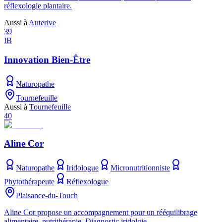
réflexologie plantaire.
Aussi à
Auterive
39
IB
Innovation Bien-Être
Naturopathe
Tournefeuille
Aussi à
Tournefeuille
40
Aline Cor
Naturopathe
Iridologue
Micronutritionniste
Phytothérapeute
Réflexologue
Plaisance-du-Touch
Aline Cor propose un accompagnement pour un rééquilibrage
alimentaire, nutrithérapie. Diagnostic iridolgie...