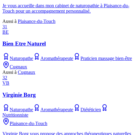
Je vous accueille dans mon cabinet de naturopathie à Plaisance-du-
Touch pour un accompagnement personnalisé.
Aussi à
Plaisance-du-Touch
31
BE
Bien Etre Naturel
Naturopathe
Aromathérapeute
Praticien massage bien-être
Cugnaux
Aussi à
Cugnaux
32
VB
Virginie Borg
Naturopathe
Aromathérapeute
Diététicien
Nutritionniste
Plaisance-du-Touch
Virginie Borg vous propose des approches thérapeutiques naturelles