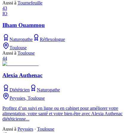
Aussi à
Tournefeuille
43
IO
Ilham Ouammou
Naturopathe
Réflexologue
Toulouse
Aussi à
Toulouse
44
Alexia Authenac
Diététicien
Naturopathe
Peyssies, Toulouse
Profitez d’un suivi en ligne ou en cabinet pour améliorer votre
alimentation, votre santé et votre bien-être avec Alexia Authenac
diététicienne...
Aussi à
Peyssies
·
Toulouse