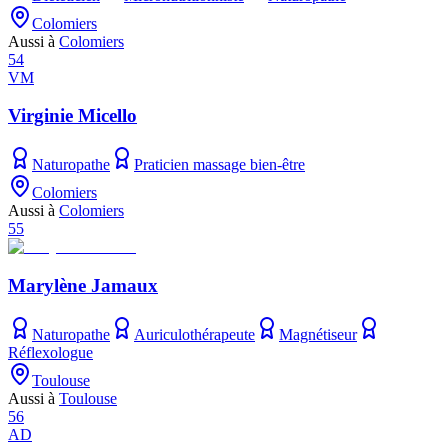
Colomiers
Aussi à
Colomiers
54
VM
Virginie Micello
Naturopathe
Praticien massage bien-être
Colomiers
Aussi à
Colomiers
55
Marylène Jamaux
Naturopathe
Auriculothérapeute
Magnétiseur
Réflexologue
Toulouse
Aussi à
Toulouse
56
AD