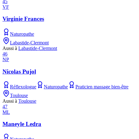
45
VF
Virginie Frances
Naturopathe
Labastide-Clermont
Aussi à
Labastide-Clermont
46
NP
Nicolas Pujol
Réflexologue
Naturopathe
Praticien massage bien-être
Toulouse
Aussi à
Toulouse
47
ML
Maneyle Ledra