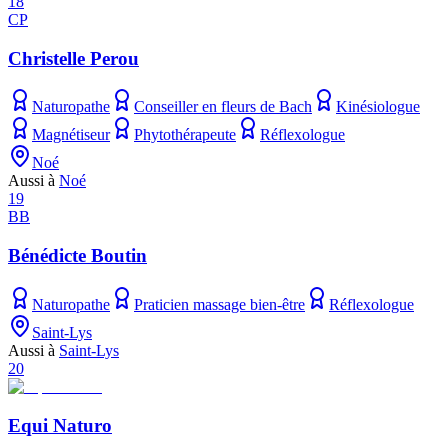
18
CP
Christelle Perou
Naturopathe
Conseiller en fleurs de Bach
Kinésiologue
Magnétiseur
Phytothérapeute
Réflexologue
Noé
Aussi à
Noé
19
BB
Bénédicte Boutin
Naturopathe
Praticien massage bien-être
Réflexologue
Saint-Lys
Aussi à
Saint-Lys
20
Equi Naturo