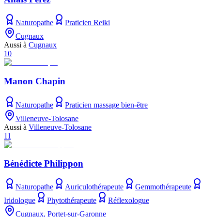
Naturopathe
Praticien Reiki
Cugnaux
Aussi à
Cugnaux
10
Manon Chapin
Naturopathe
Praticien massage bien-être
Villeneuve-Tolosane
Aussi à
Villeneuve-Tolosane
11
Bénédicte Philippon
Naturopathe
Auriculothérapeute
Gemmothérapeute
Iridologue
Phytothérapeute
Réflexologue
Cugnaux, Portet-sur-Garonne