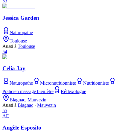
53
Jessica Garden
Naturopathe
Toulouse
Aussi à
Toulouse
54
Celia Jay
Naturopathe
Micronutritionniste
Nutritionniste
Praticien massage bien-être
Réflexologue
Blagnac, Mauvezin
Aussi à
Blagnac
·
Mauvezin
55
AE
Angèle Esposito