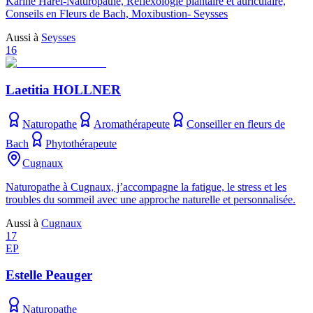
Karine Harel-Naturopathe, Réflexologie plantaire et auriculaire,
Conseils en Fleurs de Bach, Moxibustion- Seysses
Aussi à
Seysses
16
Laetitia HOLLNER
Naturopathe
Aromathérapeute
Conseiller en fleurs de
Bach
Phytothérapeute
Cugnaux
Naturopathe à Cugnaux, j’accompagne la fatigue, le stress et les
troubles du sommeil avec une approche naturelle et personnalisée.
Aussi à
Cugnaux
17
EP
Estelle Peauger
Naturopathe