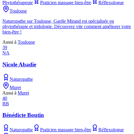
Phytothérapeute
Praticien massage bien-être
Réflexologue
Toulouse
Naturopathe sur Toulouse, Gaelle Mirand est spécialisée en
phytothérapie et iridologie. Découvrez vite comment améliorer votre
bien-être !
Aussi à
Toulouse
39
NA
Nicole Abadie
Naturopathe
Muret
Aussi à
Muret
40
BB
Bénédicte Boutin
Naturopathe
Praticien massage bien-être
Réflexologue