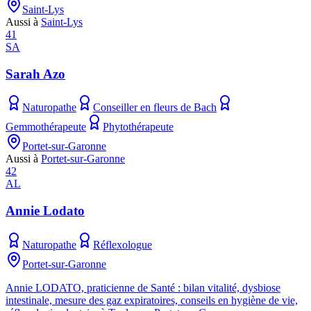
Saint-Lys
Aussi à
Saint-Lys
41
SA
Sarah Azo
Naturopathe
Conseiller en fleurs de Bach
Gemmothérapeute
Phytothérapeute
Portet-sur-Garonne
Aussi à
Portet-sur-Garonne
42
AL
Annie Lodato
Naturopathe
Réflexologue
Portet-sur-Garonne
Annie LODATO, praticienne de Santé : bilan vitalité, dysbiose
intestinale, mesure des gaz expiratoires, conseils en hygiène de vie,