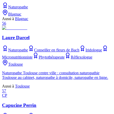
Naturopathe
Blagnac
Aussi à
Blagnac
56
Laure Darcel
Naturopathe
Conseiller en fleurs de Bach
Iridologue
Micronutritionniste
Phytothérapeute
Réflexologue
Toulouse
Naturopathe Toulouse centre ville : consultation naturopathie
Toulouse au cabinet, naturopathe à domicile, naturopathe en ligne.
Aussi à
Toulouse
57
CP
Capucine Perrin