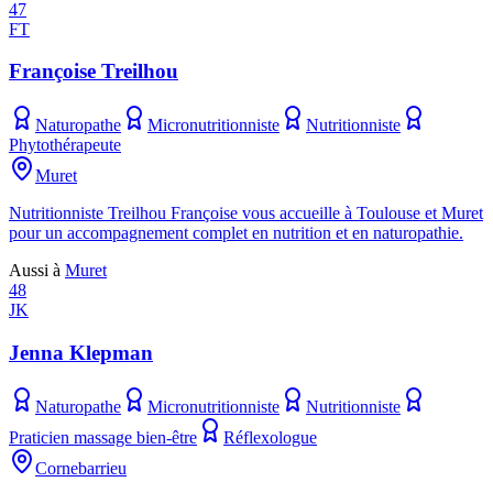
47
FT
Françoise Treilhou
Naturopathe
Micronutritionniste
Nutritionniste
Phytothérapeute
Muret
Nutritionniste Treilhou Françoise vous accueille à Toulouse et Muret
pour un accompagnement complet en nutrition et en naturopathie.
Aussi à
Muret
48
JK
Jenna Klepman
Naturopathe
Micronutritionniste
Nutritionniste
Praticien massage bien-être
Réflexologue
Cornebarrieu