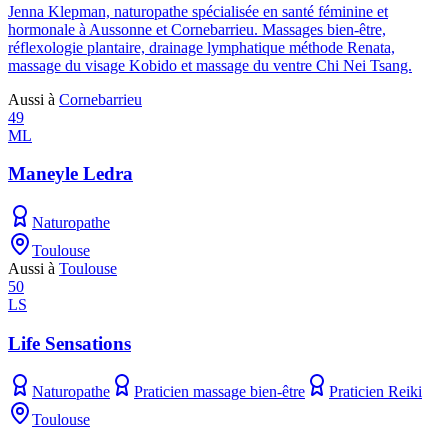
Jenna Klepman, naturopathe spécialisée en santé féminine et
hormonale à Aussonne et Cornebarrieu. Massages bien-être,
réflexologie plantaire, drainage lymphatique méthode Renata,
massage du visage Kobido et massage du ventre Chi Nei Tsang.
Aussi à
Cornebarrieu
49
ML
Maneyle Ledra
Naturopathe
Toulouse
Aussi à
Toulouse
50
LS
Life Sensations
Naturopathe
Praticien massage bien-être
Praticien Reiki
Toulouse