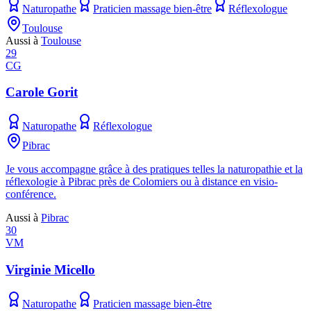
Naturopathe
Praticien massage bien-être
Réflexologue
Toulouse
Aussi à
Toulouse
29
CG
Carole Gorit
Naturopathe
Réflexologue
Pibrac
Je vous accompagne grâce à des pratiques telles la naturopathie et la
réflexologie à Pibrac près de Colomiers ou à distance en visio-
conférence.
Aussi à
Pibrac
30
VM
Virginie Micello
Naturopathe
Praticien massage bien-être