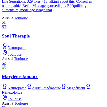
Life Sensations. 329 likes · 18 talking about this. Conseil en
naturopathie, Reiki, Massage ayurvédique, Rééquilibrage
alimentaire, modelage visage thaï
Aussi à
Toulouse
51
ST
Soul Therapie
Naturopathe
Toulouse
Aussi à
Toulouse
52
Marylène Jamaux
Naturopathe
Auriculothérapeute
Magnétiseur
Réflexologue
Toulouse
Aussi à
Toulouse