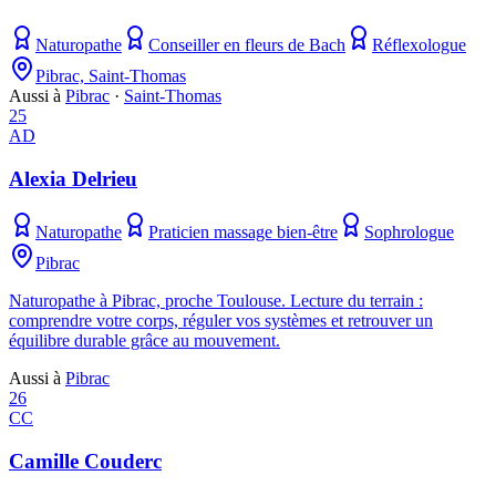
Naturopathe
Conseiller en fleurs de Bach
Réflexologue
Pibrac, Saint-Thomas
Aussi à
Pibrac
·
Saint-Thomas
25
AD
Alexia Delrieu
Naturopathe
Praticien massage bien-être
Sophrologue
Pibrac
Naturopathe à Pibrac, proche Toulouse. Lecture du terrain :
comprendre votre corps, réguler vos systèmes et retrouver un
équilibre durable grâce au mouvement.
Aussi à
Pibrac
26
CC
Camille Couderc