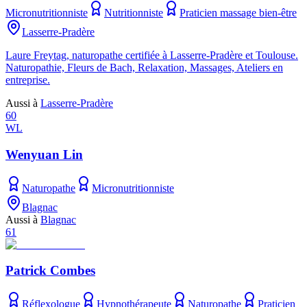
Micronutritionniste
Nutritionniste
Praticien massage bien-être
Lasserre-Pradère
Laure Freytag, naturopathe certifiée à Lasserre-Pradère et Toulouse.
Naturopathie, Fleurs de Bach, Relaxation, Massages, Ateliers en
entreprise.
Aussi à
Lasserre-Pradère
60
WL
Wenyuan Lin
Naturopathe
Micronutritionniste
Blagnac
Aussi à
Blagnac
61
Patrick Combes
Réflexologue
Hypnothérapeute
Naturopathe
Praticien