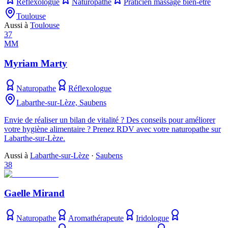
Réflexologue
Naturopathe
Praticien massage bien-être
Toulouse
Aussi à
Toulouse
37
MM
Myriam Marty
Naturopathe
Réflexologue
Labarthe-sur-Lèze, Saubens
Envie de réaliser un bilan de vitalité ? Des conseils pour améliorer
votre hygiène alimentaire ? Prenez RDV avec votre naturopathe sur
Labarthe-sur-Lèze.
Aussi à
Labarthe-sur-Lèze
·
Saubens
38
Gaelle Mirand
Naturopathe
Aromathérapeute
Iridologue