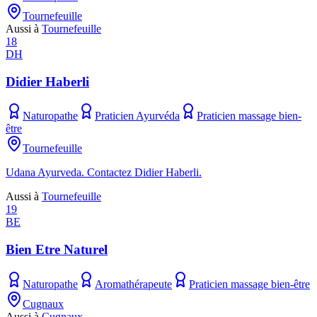
Tournefeuille
Aussi à
Tournefeuille
18
DH
Didier Haberli
Naturopathe
Praticien Ayurvéda
Praticien massage bien-
être
Tournefeuille
Udana Ayurveda. Contactez Didier Haberli.
Aussi à
Tournefeuille
19
BE
Bien Etre Naturel
Naturopathe
Aromathérapeute
Praticien massage bien-être
Cugnaux
Aussi à
Cugnaux