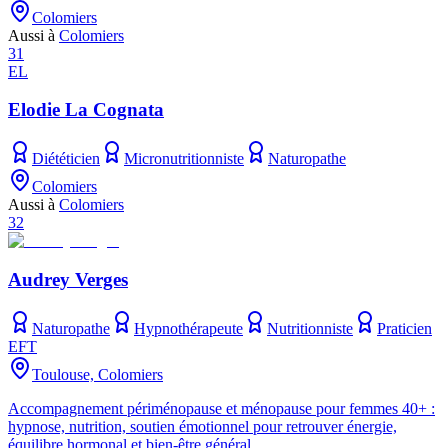
Colomiers
Aussi à
Colomiers
31
EL
Elodie La Cognata
Diététicien
Micronutritionniste
Naturopathe
Colomiers
Aussi à
Colomiers
32
Audrey Verges
Naturopathe
Hypnothérapeute
Nutritionniste
Praticien
EFT
Toulouse, Colomiers
Accompagnement périménopause et ménopause pour femmes 40+ :
hypnose, nutrition, soutien émotionnel pour retrouver énergie,
équilibre hormonal et bien-être général.