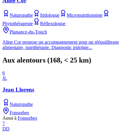
Aline Cor
Naturopathe
Iridologue
Micronutritionniste
Phytothérapeute
Réflexologue
Plaisance-du-Touch
Aline Cor propose un accompagnement pour un rééquilibrage
alimentaire, nutrithérapie. Diagnostic iridolgie...
Aux alentours
(
168
, < 25 km)
6
JL
Jean Llorens
Naturopathe
Fonsorbes
Aussi à
Fonsorbes
7
DD