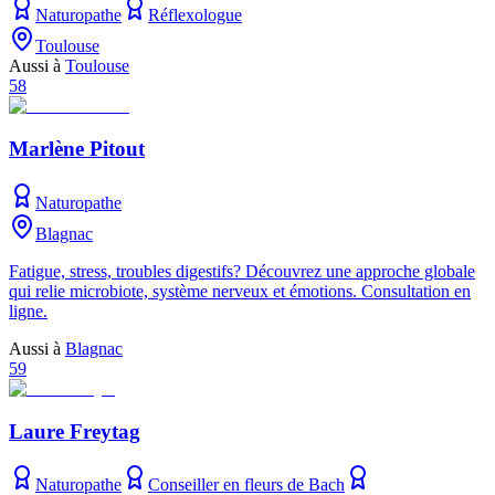
Naturopathe
Réflexologue
Toulouse
Aussi à
Toulouse
58
Marlène Pitout
Naturopathe
Blagnac
Fatigue, stress, troubles digestifs? Découvrez une approche globale
qui relie microbiote, système nerveux et émotions. Consultation en
ligne.
Aussi à
Blagnac
59
Laure Freytag
Naturopathe
Conseiller en fleurs de Bach