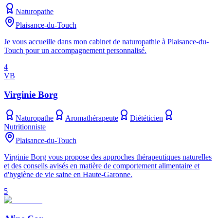
Naturopathe
Plaisance-du-Touch
Je vous accueille dans mon cabinet de naturopathie à Plaisance-du-
Touch pour un accompagnement personnalisé.
4
VB
Virginie Borg
Naturopathe
Aromathérapeute
Diététicien
Nutritionniste
Plaisance-du-Touch
Virginie Borg vous propose des approches thérapeutiques naturelles
et des conseils avisés en matière de comportement alimentaire et
d'hygiène de vie saine en Haute-Garonne.
5