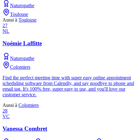
Naturopathe
Toulouse
Aussi à
Toulouse
27
NL
Noémie Laffitte
Naturopathe
Colomiers
Find the perfect meeting time with super easy online appointment
scheduling software from Calendly, and say goodbye to phone and
email tag. It's 100% free, super easy to use, and you'll love our
customer service.
Aussi à
Colomiers
28
VC
Vanessa Combret