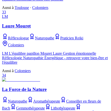
Aussi à
Toulouse
·
Colomiers
33
LM
Laure Mouret
Réflexologue
Naturopathe
Praticien Reiki
Colomiers
LM L'équilibre papillon Mouret Laure Gestion émotionnelle
Réflexologie Naturopathie Énergétique - retrouver votre bien-être et
l'équilibre
Aussi à
Colomiers
34
La Force de la Nature
Naturopathe
Aromathérapeute
Conseiller en fleurs de
Bach
Gemmothérapeute
Lithothérapeute