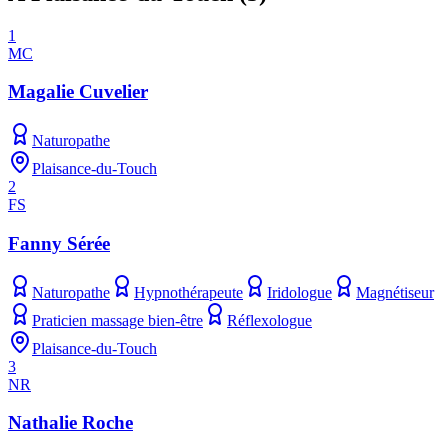
1
MC
Magalie Cuvelier
Naturopathe
Plaisance-du-Touch
2
FS
Fanny Sérée
Naturopathe
Hypnothérapeute
Iridologue
Magnétiseur
Praticien massage bien-être
Réflexologue
Plaisance-du-Touch
3
NR
Nathalie Roche