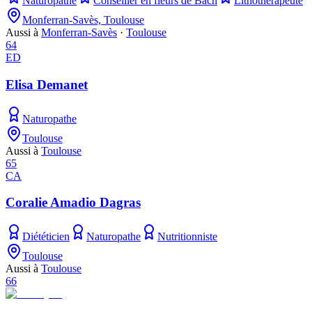
Naturopathe
Conseiller en fleurs de Bach
Lithothérapeute
Monferran-Savès, Toulouse
Aussi à
Monferran-Savès
·
Toulouse
64
ED
Elisa Demanet
Naturopathe
Toulouse
Aussi à
Toulouse
65
CA
Coralie Amadio Dagras
Diététicien
Naturopathe
Nutritionniste
Toulouse
Aussi à
Toulouse
66