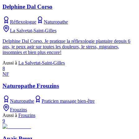
Delphine Dal Corso
Réflexologue
Naturopathe
La Salvetat-Saint-Gilles
Delphine Dal Corso. Je pratique la réflexologie plantaire depuis 6
ans, je peux agir sur toutes les douleurs, le stress, migraines,
insomnies et bien plus encore!
Aussi à
La Salvetat-Saint-Gilles
8
NF
Naturopathe Frouzins
Naturopathe
Praticien massage bien-être
Frouzins
Aussi à
Frouzins
9
Anaïs Perez