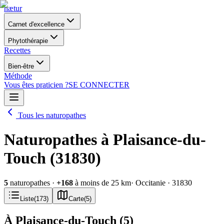
nætur
Carnet d'excellence
Phytothérapie
Recettes
Bien-être
Méthode
Vous êtes praticien ?
SE CONNECTER
Tous les naturopathes
Naturopathes à Plaisance-du-
Touch (31830)
5
naturopathes
·
+
168
à moins de 25 km
· Occitanie
· 31830
Liste
(
173
)
Carte
(
5
)
À Plaisance-du-Touch
(
5
)