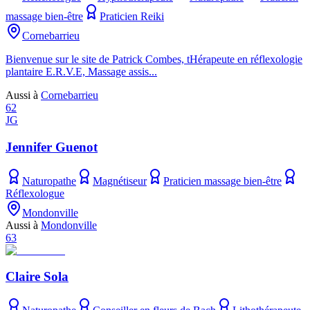
massage bien-être
Praticien Reiki
Cornebarrieu
Bienvenue sur le site de Patrick Combes, tHérapeute en réflexologie
plantaire E.R.V.E, Massage assis...
Aussi à
Cornebarrieu
62
JG
Jennifer Guenot
Naturopathe
Magnétiseur
Praticien massage bien-être
Réflexologue
Mondonville
Aussi à
Mondonville
63
Claire Sola