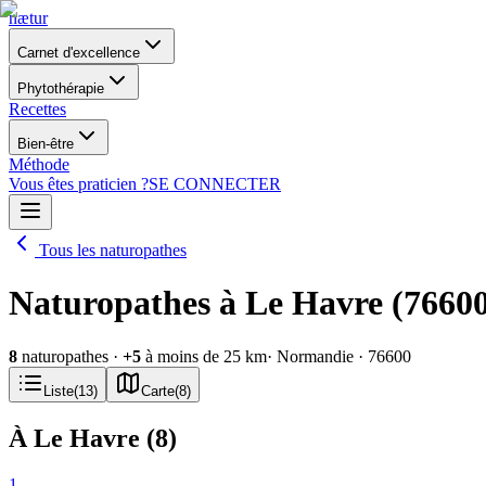
nætur
Carnet d'excellence
Phytothérapie
Recettes
Bien-être
Méthode
Vous êtes praticien ?
SE CONNECTER
Tous les naturopathes
Naturopathes à Le Havre (7660
8
naturopathes
·
+
5
à moins de 25 km
· Normandie
· 76600
Liste
(
13
)
Carte
(
8
)
À Le Havre
(
8
)
1