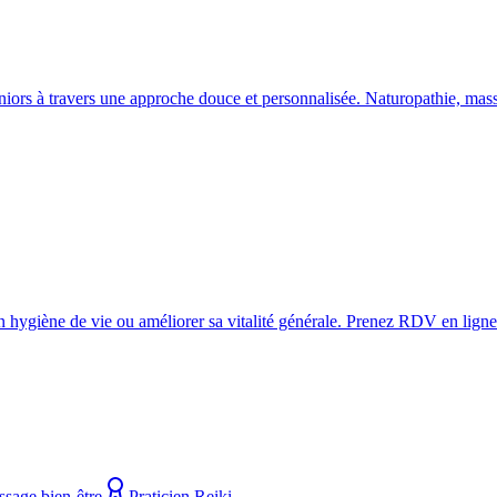
ors à travers une approche douce et personnalisée. Naturopathie, massa
 hygiène de vie ou améliorer sa vitalité générale. Prenez RDV en ligne
ssage bien-être
Praticien Reiki