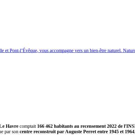
e et Pont-l’Évêque, vous accompagne vers un bien-être naturel. Naturopa
Le Havre
comptait
166 462 habitants au recensement 2022 de l'IN
gue par son
centre reconstruit par Auguste Perret entre 1945 et 1964