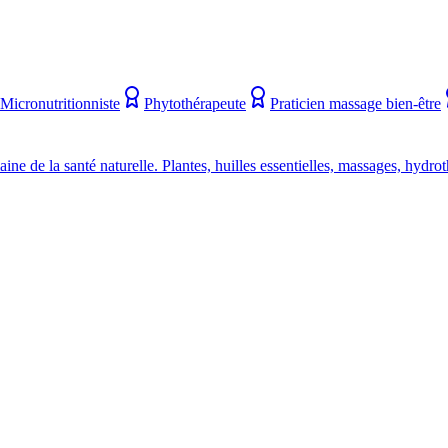
Micronutritionniste
Phytothérapeute
Praticien massage bien-être
e de la santé naturelle. Plantes, huilles essentielles, massages, hydro