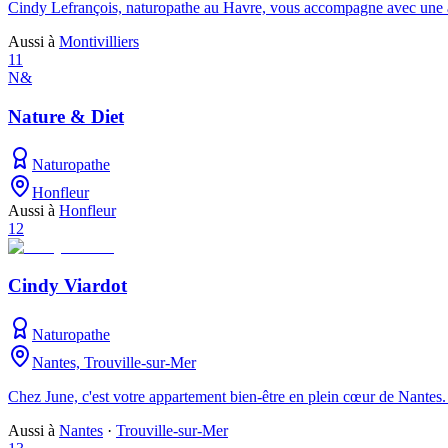
Cindy Lefrançois, naturopathe au Havre, vous accompagne avec une appr
Aussi à
Montivilliers
11
N&
Nature & Diet
Naturopathe
Honfleur
Aussi à
Honfleur
12
Cindy Viardot
Naturopathe
Nantes, Trouville-sur-Mer
Chez June, c'est votre appartement bien-être en plein cœur de Nantes.
Aussi à
Nantes
·
Trouville-sur-Mer