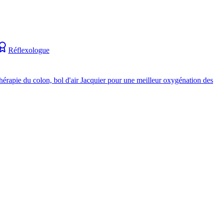
Réflexologue
thérapie du colon, bol d'air Jacquier pour une meilleur oxygénation des