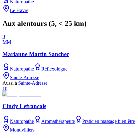
Naturopathe
Le Havre
Aux alentours
(
5
, < 25 km)
9
MM
Marianne Martin Sanchez
Naturopathe
Réflexologue
Sainte-Adresse
Aussi à
Sainte-Adresse
10
Cindy Lefrancois
Naturopathe
Aromathérapeute
Praticien massage bien-être
Montivilliers