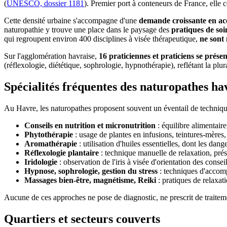
(
UNESCO, dossier 1181
). Premier port à conteneurs de France, elle 
Cette densité urbaine s'accompagne d'une
demande croissante en ac
naturopathie y trouve une place dans le paysage des
pratiques de so
qui regroupent environ 400 disciplines à visée thérapeutique,
ne sont 
Sur l'agglomération havraise,
16 praticiennes et praticiens se pré
(réflexologie, diététique, sophrologie, hypnothérapie), reflétant la plura
Spécialités fréquentes des naturopathes ha
Au Havre, les naturopathes proposent souvent un éventail de techniq
Conseils en nutrition et micronutrition
: équilibre alimentaire
Phytothérapie
: usage de plantes en infusions, teintures-mères, 
Aromathérapie
: utilisation d'huiles essentielles, dont les da
Réflexologie plantaire
: technique manuelle de relaxation, prés
Iridologie
: observation de l'iris à visée d'orientation des cons
Hypnose, sophrologie, gestion du stress
: techniques d'accom
Massages bien-être, magnétisme, Reiki
: pratiques de relaxa
Aucune de ces approches ne pose de diagnostic, ne prescrit de traitemen
Quartiers et secteurs couverts