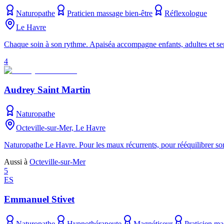
Naturopathe
Praticien massage bien-être
Réflexologue
Le Havre
Chaque soin à son rythme. Apaiséa accompagne enfants, adultes et seni
4
Audrey Saint Martin
Naturopathe
Octeville-sur-Mer, Le Havre
Naturopathe Le Havre. Pour les maux récurrents, pour rééquilibrer son
Aussi à
Octeville-sur-Mer
5
ES
Emmanuel Stivet
Naturopathe
Hypnothérapeute
Magnétiseur
Praticien ma