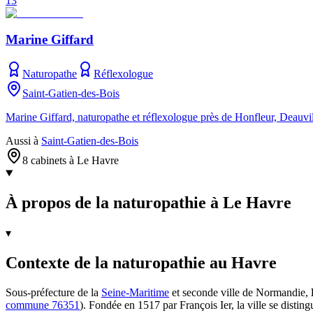
13
Marine Giffard
Naturopathe
Réflexologue
Saint-Gatien-des-Bois
Marine Giffard, naturopathe et réflexologue près de Honfleur, Deauvill
Aussi à
Saint-Gatien-des-Bois
8 cabinets à Le Havre
À propos de la naturopathie à Le Havre
▾
Contexte de la naturopathie au Havre
Sous-préfecture de la
Seine-Maritime
et seconde ville de Normandie,
commune 76351
). Fondée en 1517 par François Ier, la ville se distin