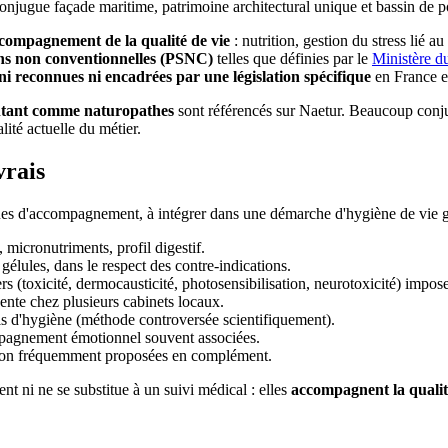
conjugue façade maritime, patrimoine architectural unique et bassin de 
compagnement de la qualité de vie
: nutrition, gestion du stress lié au
ins non conventionnelles (PSNC)
telles que définies par le
Ministère du
ni reconnues ni encadrées par une législation spécifique
en France et
sentant comme naturopathes
sont référencés sur Naetur. Beaucoup conju
lité actuelle du métier.
vrais
ues d'accompagnement, à intégrer dans une démarche d'hygiène de vie 
, micronutriments, profil digestif.
gélules, dans le respect des contre-indications.
ngers (toxicité, dermocausticité, photosensibilisation, neurotoxicité) imp
ente chez plusieurs cabinets locaux.
eils d'hygiène (méthode controversée scientifiquement).
pagnement émotionnel souvent associées.
tion fréquemment proposées en complément.
t ni ne se substitue à un suivi médical : elles
accompagnent la qualit