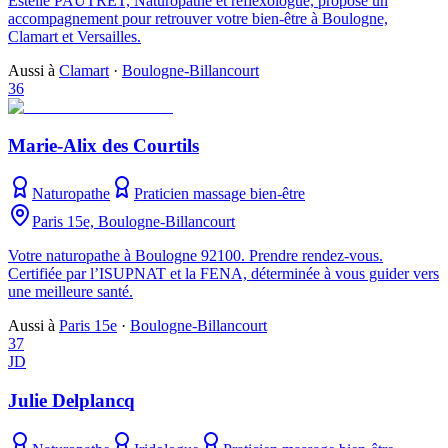
Estelle PAUTRET, Naturopathe et réflexologue, propose un
accompagnement pour retrouver votre bien-être à Boulogne,
Clamart et Versailles.
Aussi à
Clamart
·
Boulogne-Billancourt
36
Marie-Alix des Courtils
Naturopathe
Praticien massage bien-être
Paris 15e, Boulogne-Billancourt
Votre naturopathe à Boulogne 92100. Prendre rendez-vous.
Certifiée par l’ISUPNAT et la FENA, déterminée à vous guider vers
une meilleure santé.
Aussi à
Paris 15e
·
Boulogne-Billancourt
37
JD
Julie Delplancq