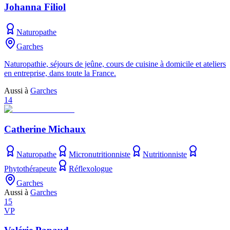
Johanna Filiol
Naturopathe
Garches
Naturopathie, séjours de jeûne, cours de cuisine à domicile et ateliers
en entreprise, dans toute la France.
Aussi à
Garches
14
Catherine Michaux
Naturopathe
Micronutritionniste
Nutritionniste
Phytothérapeute
Réflexologue
Garches
Aussi à
Garches
15
VP