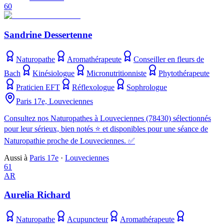
60
Sandrine Dessertenne
Naturopathe
Aromathérapeute
Conseiller en fleurs de
Bach
Kinésiologue
Micronutritionniste
Phytothérapeute
Praticien EFT
Réflexologue
Sophrologue
Paris 17e, Louveciennes
Consultez nos Naturopathes à Louveciennes (78430) sélectionnés
pour leur sérieux, bien notés ⭐ et disponibles pour une séance de
Naturopathie proche de Louveciennes. ✅
Aussi à
Paris 17e
·
Louveciennes
61
AR
Aurelia Richard
Naturopathe
Acupuncteur
Aromathérapeute