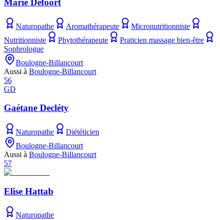
Marie Defoort
Naturopathe
Aromathérapeute
Micronutritionniste
Nutritionniste
Phytothérapeute
Praticien massage bien-être
Sophrologue
Boulogne-Billancourt
Aussi à
Boulogne-Billancourt
56
GD
Gaétane Decléty
Naturopathe
Diététicien
Boulogne-Billancourt
Aussi à
Boulogne-Billancourt
57
Elise Hattab
Naturopathe