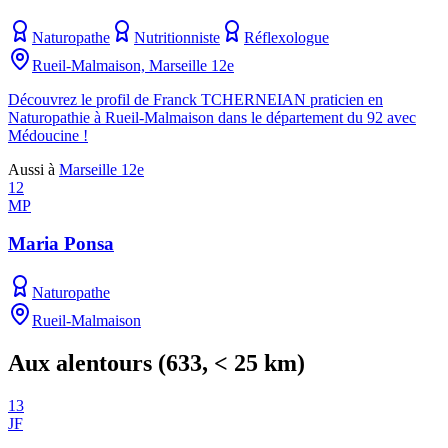
Naturopathe
Nutritionniste
Réflexologue
Rueil-Malmaison, Marseille 12e
Découvrez le profil de Franck TCHERNEIAN praticien en
Naturopathie à Rueil-Malmaison dans le département du 92 avec
Médoucine !
Aussi à
Marseille 12e
12
MP
Maria Ponsa
Naturopathe
Rueil-Malmaison
Aux alentours
(
633
, < 25 km)
13
JF