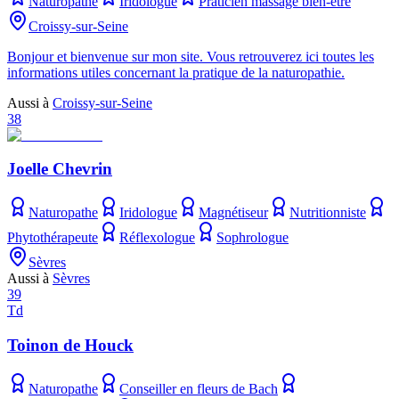
Naturopathe
Iridologue
Praticien massage bien-être
Croissy-sur-Seine
Bonjour et bienvenue sur mon site. Vous retrouverez ici toutes les
informations utiles concernant la pratique de la naturopathie.
Aussi à
Croissy-sur-Seine
38
Joelle Chevrin
Naturopathe
Iridologue
Magnétiseur
Nutritionniste
Phytothérapeute
Réflexologue
Sophrologue
Sèvres
Aussi à
Sèvres
39
Td
Toinon de Houck
Naturopathe
Conseiller en fleurs de Bach