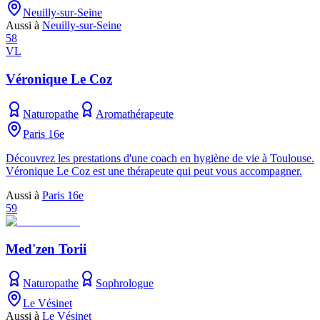
Neuilly-sur-Seine
Aussi à
Neuilly-sur-Seine
58
VL
Véronique Le Coz
Naturopathe
Aromathérapeute
Paris 16e
Découvrez les prestations d'une coach en hygiène de vie à Toulouse.
Véronique Le Coz est une thérapeute qui peut vous accompagner.
Aussi à
Paris 16e
59
Med'zen Torii
Naturopathe
Sophrologue
Le Vésinet
Aussi à
Le Vésinet