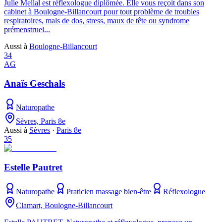
Julie Mellal est réflexologue diplômée. Elle vous reçoit dans son
cabinet à Boulogne-Billancourt pour tout problème de troubles
respiratoires, mals de dos, stress, maux de tête ou syndrome
prémenstruel...
Aussi à
Boulogne-Billancourt
34
AG
Anaïs Geschals
Naturopathe
Sèvres, Paris 8e
Aussi à
Sèvres
·
Paris 8e
35
Estelle Pautret
Naturopathe
Praticien massage bien-être
Réflexologue
Clamart, Boulogne-Billancourt