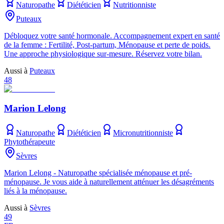
Naturopathe
Diététicien
Nutritionniste
Puteaux
Débloquez votre santé hormonale. Accompagnement expert en santé
de la femme : Fertilité, Post-partum, Ménopause et perte de poids.
Une approche physiologique sur-mesure. Réservez votre bilan.
Aussi à
Puteaux
48
Marion Lelong
Naturopathe
Diététicien
Micronutritionniste
Phytothérapeute
Sèvres
Marion Lelong - Naturopathe spécialisée ménopause et pré-
ménopause. Je vous aide à naturellement atténuer les désagréments
liés à la ménopause.
Aussi à
Sèvres
49