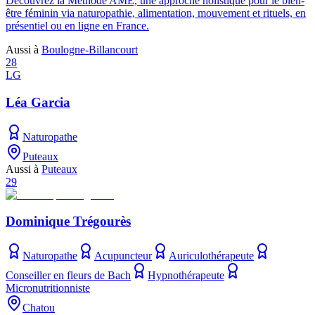
Découvrez la Méthode AMÉ, une approche holistique pour le bien-
être féminin via naturopathie, alimentation, mouvement et rituels, en
présentiel ou en ligne en France.
Aussi à
Boulogne-Billancourt
28
LG
Léa Garcia
Naturopathe
Puteaux
Aussi à
Puteaux
29
Dominique Trégourès
Naturopathe
Acupuncteur
Auriculothérapeute
Conseiller en fleurs de Bach
Hypnothérapeute
Micronutritionniste
Chatou