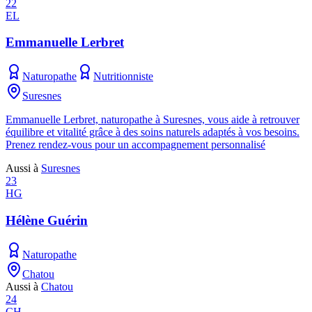
22
EL
Emmanuelle Lerbret
Naturopathe
Nutritionniste
Suresnes
Emmanuelle Lerbret, naturopathe à Suresnes, vous aide à retrouver
équilibre et vitalité grâce à des soins naturels adaptés à vos besoins.
Prenez rendez-vous pour un accompagnement personnalisé
Aussi à
Suresnes
23
HG
Hélène Guérin
Naturopathe
Chatou
Aussi à
Chatou
24
CH