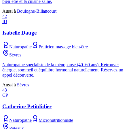
bien-être et la cuisine saine.
Aussi à
Boulogne-Billancourt
42
ID
Isabelle Dauge
Naturopathe
Praticien massage bien-être
Sèvres
Naturopathe spécialiste de la ménopause (40–60 ans). Retrouver
énergie, sommeil et équilibre hormonal naturellement. Réservez un
appel découverte.
Aussi à
Sèvres
43
CP
Catherine Petitdidier
Naturopathe
Micronutritionniste
Puteaux