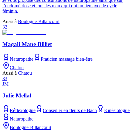
Je vous propose des consultations de naturopathie ainsi que sur
l’endométriose et tous les maux qui ont un lien avec le cycle
féminin.
Aussi à
Boulogne-Billancourt
32
Magali Mane-Billiet
Naturopathe
Praticien massage bien-être
Chatou
Aussi à
Chatou
33
JM
Julie Mellal
Réflexologue
Conseiller en fleurs de Bach
Kinésiologue
Naturopathe
Boulogne-Billancourt