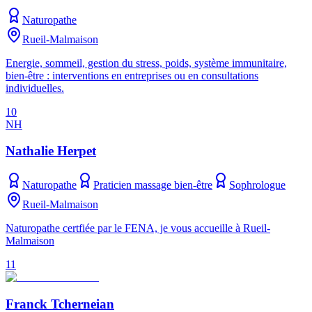
Naturopathe
Rueil-Malmaison
Energie, sommeil, gestion du stress, poids, système immunitaire,
bien-être : interventions en entreprises ou en consultations
individuelles.
10
NH
Nathalie Herpet
Naturopathe
Praticien massage bien-être
Sophrologue
Rueil-Malmaison
Naturopathe certfiée par le FENA, je vous accueille à Rueil-
Malmaison
11
Franck Tcherneian