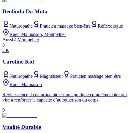
Deolinda Da Mota
Naturopathe
Praticien massage bien-être
Réflexologue
Rueil-Malmaison, Montpellier
Aussi à
Montpellier
8
CK
Caroline Kol
Naturopathe
Magnétiseur
Praticien massage bien-être
Rueil-Malmaison
Revinescence, la naturopathie est une pratique complémentaire qui
vise à renforcer la capacité d’autoguérison du corps.
9
Vitalité Durable