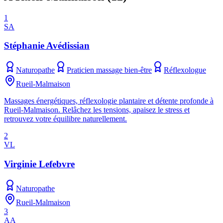
1
SA
Stéphanie Avédissian
Naturopathe
Praticien massage bien-être
Réflexologue
Rueil-Malmaison
Massages énergétiques, réflexologie plantaire et détente profonde à
Rueil-Malmaison. Relâchez les tensions, apaisez le stress et
retrouvez votre équilibre naturellement.
2
VL
Virginie Lefebvre
Naturopathe
Rueil-Malmaison
3
AA