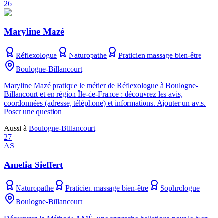
26
Maryline Mazé
Réflexologue
Naturopathe
Praticien massage bien-être
Boulogne-Billancourt
Maryline Mazé pratique le métier de Réflexologue à Boulogne-
Billancourt et en région Île-de-France : découvrez les avis,
coordonnées (adresse, téléphone) et informations. Ajouter un avis.
Poser une question
Aussi à
Boulogne-Billancourt
27
AS
Amelia Sieffert
Naturopathe
Praticien massage bien-être
Sophrologue
Boulogne-Billancourt