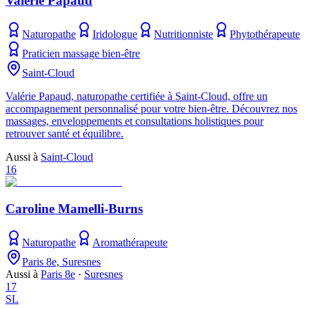
Valérie Papaud
Naturopathe
Iridologue
Nutritionniste
Phytothérapeute
Praticien massage bien-être
Saint-Cloud
Valérie Papaud, naturopathe certifiée à Saint-Cloud, offre un
accompagnement personnalisé pour votre bien-être. Découvrez nos
massages, enveloppements et consultations holistiques pour
retrouver santé et équilibre.
Aussi à
Saint-Cloud
16
Caroline Mamelli-Burns
Naturopathe
Aromathérapeute
Paris 8e, Suresnes
Aussi à
Paris 8e
·
Suresnes
17
SL