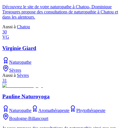
Découvrez le site de votre naturopathe à Chatou- Dominique
Tregoures propose des consultations de naturopathie à Chatou et
dans les alentours.
Aussi à
Chatou
30
VG
Virginie Giard
Naturopathe
Sèvres
Aussi à
Sèvres
31
Pauline Naturoyoga
Naturopathe
Aromathérapeute
Phytothérapeute
Boulogne-Billancourt