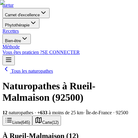
nætur
Carnet d'excellence
Phytothérapie
Recettes
Bien-être
Méthode
Vous êtes praticien ?
SE CONNECTER
Tous les naturopathes
Naturopathes à Rueil-
Malmaison (92500)
12
naturopathes
·
+
633
à moins de 25 km
· Île-de-France
· 92500
Liste
(
645
)
Carte
(
12
)
À Rueil-Malmaison
(
12
)