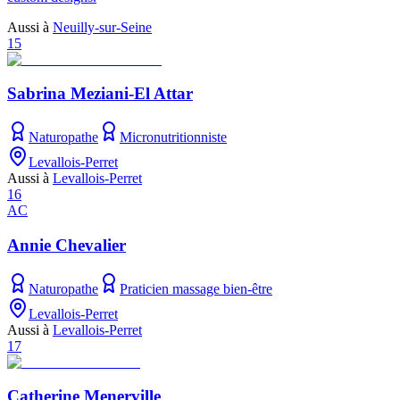
Aussi à
Neuilly-sur-Seine
15
Sabrina Meziani-El Attar
Naturopathe
Micronutritionniste
Levallois-Perret
Aussi à
Levallois-Perret
16
AC
Annie Chevalier
Naturopathe
Praticien massage bien-être
Levallois-Perret
Aussi à
Levallois-Perret
17
Catherine Menerville