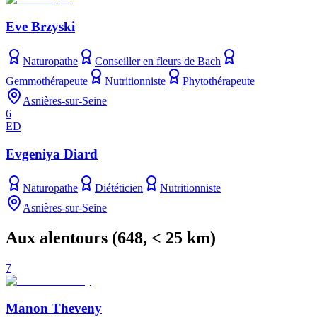
Eve Brzyski
Naturopathe
Conseiller en fleurs de Bach
Gemmothérapeute
Nutritionniste
Phytothérapeute
Asnières-sur-Seine
6
ED
Evgeniya Diard
Naturopathe
Diététicien
Nutritionniste
Asnières-sur-Seine
Aux alentours
(
648
, < 25 km)
7
Manon Theveny