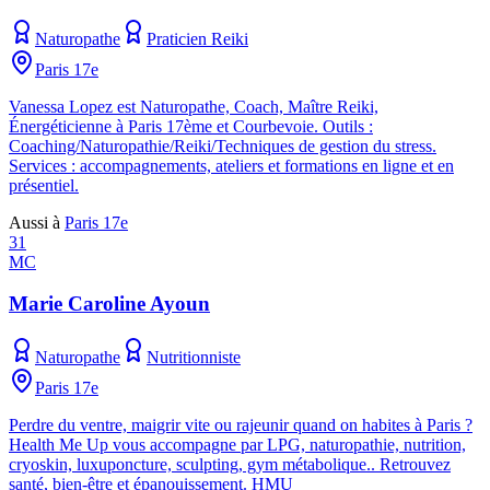
Naturopathe
Praticien Reiki
Paris 17e
Vanessa Lopez est Naturopathe, Coach, Maître Reiki,
Énergéticienne à Paris 17ème et Courbevoie. Outils :
Coaching/Naturopathie/Reiki/Techniques de gestion du stress.
Services : accompagnements, ateliers et formations en ligne et en
présentiel.
Aussi à
Paris 17e
31
MC
Marie Caroline Ayoun
Naturopathe
Nutritionniste
Paris 17e
Perdre du ventre, maigrir vite ou rajeunir quand on habites à Paris ?
Health Me Up vous accompagne par LPG, naturopathie, nutrition,
cryoskin, luxuponcture, sculpting, gym métabolique.. Retrouvez
santé, bien-être et épanouissement. HMU