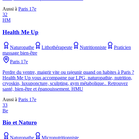
Aussi à
Paris 17e
32
HM
Health Me Up
Naturopathe
Lithothérapeute
Nutritionniste
Praticien
massage bien-être
Paris 17e
Perdre du ventre, maigrir vite ou rajeunir quand on habites à Paris ?
Health Me Up vous accompagne par LPG, naturopathie, nutrition,
cryoskin, luxuponcture, sculpting, gym métabolique.. Retrouvez
santé, bien-être et épanouissement. HMU
Aussi à
Paris 17e
33
Be
Bio et Naturo
Naturopathe
Micronutritionniste