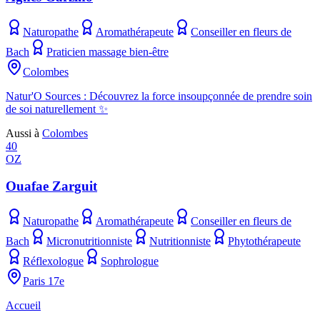
Naturopathe
Aromathérapeute
Conseiller en fleurs de
Bach
Praticien massage bien-être
Colombes
Natur'O Sources : Découvrez la force insoupçonnée de prendre soin
de soi naturellement ✨
Aussi à
Colombes
40
OZ
Ouafae Zarguit
Naturopathe
Aromathérapeute
Conseiller en fleurs de
Bach
Micronutritionniste
Nutritionniste
Phytothérapeute
Réflexologue
Sophrologue
Paris 17e
Accueil