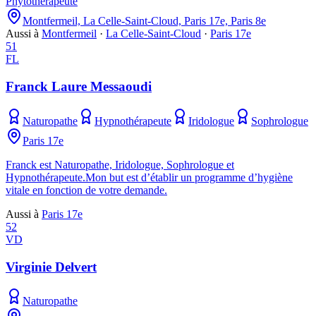
Phytothérapeute
Montfermeil, La Celle-Saint-Cloud, Paris 17e, Paris 8e
Aussi à
Montfermeil
·
La Celle-Saint-Cloud
·
Paris 17e
51
FL
Franck Laure Messaoudi
Naturopathe
Hypnothérapeute
Iridologue
Sophrologue
Paris 17e
Franck est Naturopathe, Iridologue, Sophrologue et
Hypnothérapeute.Mon but est d’établir un programme d’hygiène
vitale en fonction de votre demande.
Aussi à
Paris 17e
52
VD
Virginie Delvert
Naturopathe