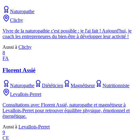
Naturopathe
Clichy
Vivre de la naturopathie c'est possible : je l'ai fait ! Aujourd'hui, je
coach les entrepreneures du bien-être à développer leur activité !
Aussi à
Clichy
8
FA
Florent Assié
Naturopathe
Diététicien
Magnétiseur
Nutritionniste
Levallois-Perret
Consultations avec Florent Assié, naturopathe et magnétiseur à
Levallois-Perret pour retrouver équilibre physique, émotionnel et
énergétique.
Aussi à
Levallois-Perret
9
CE