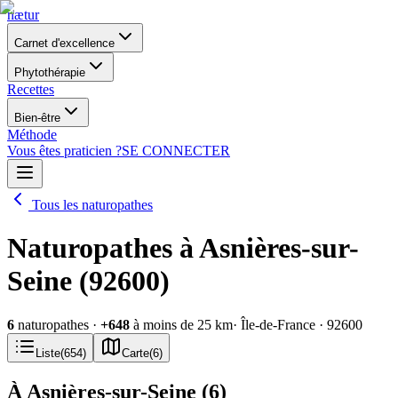
nætur
Carnet d'excellence
Phytothérapie
Recettes
Bien-être
Méthode
Vous êtes praticien ?
SE CONNECTER
Tous les naturopathes
Naturopathes à Asnières-sur-
Seine (92600)
6
naturopathes
·
+
648
à moins de 25 km
· Île-de-France
· 92600
Liste
(
654
)
Carte
(
6
)
À Asnières-sur-Seine
(
6
)