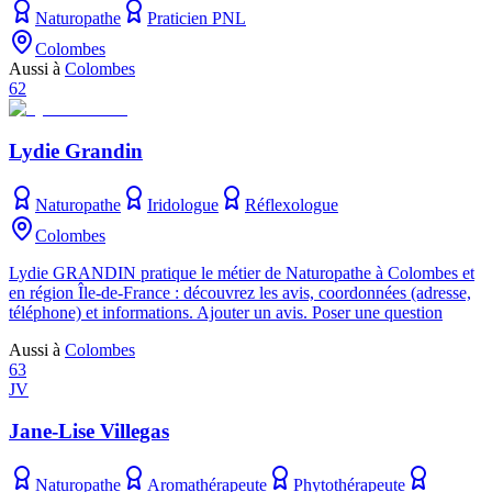
Naturopathe
Praticien PNL
Colombes
Aussi à
Colombes
62
Lydie Grandin
Naturopathe
Iridologue
Réflexologue
Colombes
Lydie GRANDIN pratique le métier de Naturopathe à Colombes et
en région Île-de-France : découvrez les avis, coordonnées (adresse,
téléphone) et informations. Ajouter un avis. Poser une question
Aussi à
Colombes
63
JV
Jane-Lise Villegas
Naturopathe
Aromathérapeute
Phytothérapeute