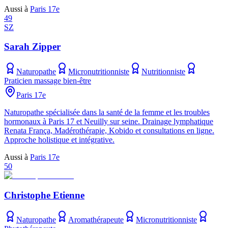
Aussi à
Paris 17e
49
SZ
Sarah Zipper
Naturopathe
Micronutritionniste
Nutritionniste
Praticien massage bien-être
Paris 17e
Naturopathe spécialisée dans la santé de la femme et les troubles
hormonaux à Paris 17 et Neuilly sur seine. Drainage lymphatique
Renata França, Madérothérapie, Kobido et consultations en ligne.
Approche holistique et intégrative.
Aussi à
Paris 17e
50
Christophe Etienne
Naturopathe
Aromathérapeute
Micronutritionniste