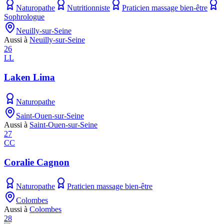
Naturopathe
Nutritionniste
Praticien massage bien-être
Sophrologue
Neuilly-sur-Seine
Aussi à
Neuilly-sur-Seine
26
LL
Laken Lima
Naturopathe
Saint-Ouen-sur-Seine
Aussi à
Saint-Ouen-sur-Seine
27
CC
Coralie Cagnon
Naturopathe
Praticien massage bien-être
Colombes
Aussi à
Colombes
28