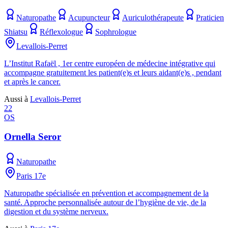
Naturopathe
Acupuncteur
Auriculothérapeute
Praticien
Shiatsu
Réflexologue
Sophrologue
Levallois-Perret
L’Institut Rafaël , 1er centre européen de médecine intégrative qui
accompagne gratuitement les patient(e)s et leurs aidant(e)s , pendant
et après le cancer.
Aussi à
Levallois-Perret
22
OS
Ornella Seror
Naturopathe
Paris 17e
Naturopathe spécialisée en prévention et accompagnement de la
santé. Approche personnalisée autour de l’hygiène de vie, de la
digestion et du système nerveux.