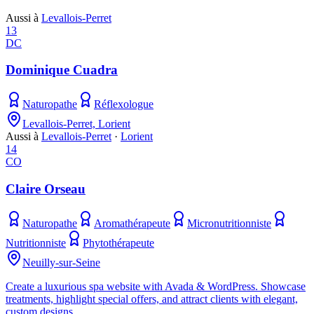
Aussi à
Levallois-Perret
13
DC
Dominique Cuadra
Naturopathe
Réflexologue
Levallois-Perret, Lorient
Aussi à
Levallois-Perret
·
Lorient
14
CO
Claire Orseau
Naturopathe
Aromathérapeute
Micronutritionniste
Nutritionniste
Phytothérapeute
Neuilly-sur-Seine
Create a luxurious spa website with Avada & WordPress. Showcase
treatments, highlight special offers, and attract clients with elegant,
custom designs.